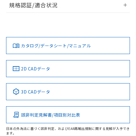
情報更新：2026/7/29
規格認証/適合状況
荷製品に未対応品が混在することから備考
欄に対応日を記載しておりました。
ログイン/会員登録
EU RoHS
注意事項・凡例
A30NN-MPA-NBA-P101-NNについての規格認証/適合状況に
既に当社にて対応品への在庫切替を完了
ついては、「カスタマーサポートセンタ お客様相談室」また
していることから、特段のことがない限
は貴社担当オムロン営業員または販売店にお問い合わせくだ
り、2022年1月12日より割愛しておりま
対応状況
対応予定月
※1
※2
さい。
ダウンロードデータをご利用いただく前に、以下を必ずお読
す。
みください。
カタログ/データシート/マニュアル
対応済み
ソフトウェアの使用条件
お問い合わせ
中国 RoHS
注意事項・凡例
2D CADデータ
中国 RoHS表
※1 ※2
3D CADデータ
Pb
Hg
Cd
Cr(VI)
該非判定見解書/項目別対比表
O
O
O
O
日本の外為法に基づく該非判定、およびEAR再輸出規制に関する見解が入手でき
ます。