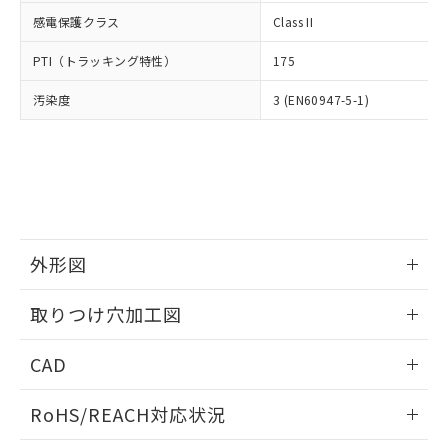
武器並びにこれらの製造装置等に一切
いては、お客様のお取引先、ま
図的な使用がないことを確認しています。
点は「
販売ネットワーク
」をご確認
感電保護クラス
Class II
※2 環境保護使用期限
使用いたしません。
たはお客様担当のオムロン制御
ください。
当社は、貴社製品を第三者に販売する
機器販売店・当社販売員にご確
在庫状況および標準価格結果を当社の
PTI（トラッキング特性）
175
※2 対応予定月
「ｅ」：有害物質（10物質）のすべてが基
場合は、上記1、2および3の内容を当
認ください)
事前の承諾なく第三者に漏洩または開
準値以下であることを示します。
該第三者に通知します。また当社は、
示しないようお願いします。
汚染度
3 (EN60947-5-1)
部品在庫の切り替え状況などにより、予定
「10」：通常の使用状況下において有害物
販売先および販売に係わる関係者が違
マイパーツ機能（部品リスト作成サー
空
受注生産機種、また在庫状況の
月が前後することがあります。
質が外部に漏えいし、環境に深刻な影響を
法に輸出するおそれがある場合は、取
ビス）をご利用いただくには、I-Web
白
情報を公開していない機種
及ぼさない年数を意味します。
り引きをいたしません。
メンバーズにご登録されている必要が
「－」：未確認です。当社販売部門へお問
あります。
い合わせください。
お客様が当ウェブサイト上で当社にご
※3 非含有証明書ダウンロード
登録された部品リストについて、当社
および当社の共同利用者が、当社の製
下記の非含有証明書をダウンロードするこ
外形図
品・サービスに関するお客様との取
とができます。
合意する
キャンセル
引・商談に必要な範囲で利用すること
情報更新：2026/05/21
をご了承ください。
取りつけ穴加工図
EU RoHS指令（10物質）の非含有証明書
※当社の共同利用者とは、
"個人情報
51物質の非含有証明書（当社基準）
情報更新：2026/05/21
の共同利用に関して"
の「1.共同利
CAD
※本証明書は発行日時点で非含有を証明す
用者の範囲」に記載されている法人を
るもので、過去に遡って非含有を証明する
指します。
ログイン/会員登録いただくと、CADデータをダウンロー
ものではありません。
RoHS/REACH対応状況
ドすることができます。
また、RoHS指令のフタル酸エステル類４
物質の対応では、対応完了までの期間は出