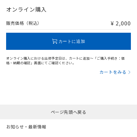
"対応済み"や非含有の記載がされた商品であっても、流通
在庫等で未対応品が混在する可能性があります。
オンライン購入
非含有品が必要な際は、弊社営業部門もしくは販売店へお
問い合わせください。
¥ 2,000
販売価格（税込）
この製品のRoHS/REACH対応状況ページへ
カートに追加
オンライン購入における出荷予定日は、カートに追加～「ご購入手続き：価
格・納期の確認」画面にてご確認ください。
カートをみる
ページ先頭へ戻る
お知らせ・最新情報