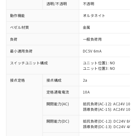
透明/不透明
不透明
動作機能
オルタネイト
ベゼル材質
金属
負荷
一般負荷用
最小適用負荷
DC5V 6mA
スイッチユニット構成
ユニット位置1: NO
ユニット位置3: NO
接点定格
接点構成
2a
※1 対応状況
定格通電電流
10A
対応済み：EU RoHS指令（10物質）の
開閉能力(AC)
抵抗負荷(AC-12): AC24V 10A/A
非含有に対応した製品が提供可能な商品で
誘導負荷(AC-15): AC24V 10A/AC
す。
対応予定：EU RoHS指令（10物質）の非含
開閉能力(DC)
抵抗負荷(DC-12): DC24V 8A/DC
ご利用条件
有に対応した製品に切り替える予定のある
誘導負荷(DC-13): DC24V 4A/DC
商品です。