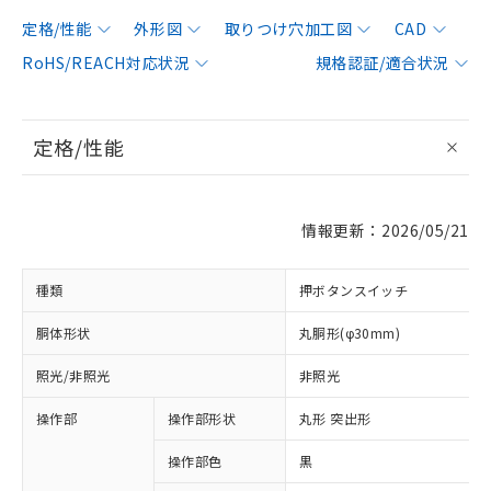
定格/性能
外形図
取りつけ穴加工図
CAD
RoHS/REACH対応状況
規格認証/適合状況
定格/性能
情報更新：2026/05/21
種類
押ボタンスイッチ
胴体形状
丸胴形(φ30mm)
照光/非照光
非照光
操作部
操作部形状
丸形 突出形
操作部色
黒