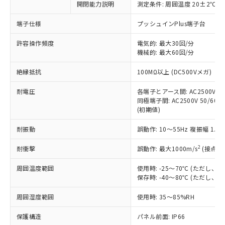
開閉能力説明
測定条件: 周囲温度 20±2℃、
対応予定なし：EU RoHS指令（10物質）の
以下の条件をお読みいただき、同意のうえ
非含有に非対応の商品で、対応品を出す予
ご利用ください。
端子仕様
プッシュインPlus端子台
定はありません。
調査・確認中：EU RoHS指令（10物質）の
本サービスは、当社制御機器事業取扱
許容操作頻度
電気的: 最大30回/分
※1 中国RoHS○×表
非含有の対応状況を調査中または確認中の
機械的: 最大60回/分
商品の当社在庫状況および標準価格
商品です。
(税抜)を提供させていただくもので
「○」：最大均質材料含有率が中国RoHSの
非該当品：ライセンス料など無形物で、有
絶縁抵抗
100MΩ以上 (DC500Vメガ)
す。
基準値以下であることを示します。
害物質有無と関係のない商品です。
当社制御機器事業取扱商品の中には、
「×」：最大均質材料含有率が中国RoHSの
仕入先様の事情により、非含有部品として
耐電圧
各端子とアース間: AC2500V 50/
本サービスの対象外となる商品もある
基準値を超えていることを示します。
いたものが、含有品と判明した場合などや
同極端子間: AC2500V 50/60Hz
当社は、これら貴社製品のうち、外国
ことをご了承ください。
「－」：未確認です。当社販売部門へお問
(初期値)
むを得ず変更することがあります。
為替および外国貿易法に定める商品
在庫状況および標準価格照会結果は、
い合わせください。
（以下｢規制貨物等」という）を輸出
記載している更新日時点での社内デー
耐振動
誤動作: 10～55Hz 複振幅 1.
*EU RoHS指令（10物質）：
または国外への提供する場合は、日本
記
タに基づき作成されるものであり、閲
説明
鉛(Pb) 1000ppm以下、 水銀(Hg) 1000ppm以下、 カド
*中国RoHS10物質の基準値 (GB/T26572)：
国政府の輸出許可(または役務取引許
号
覧された時点での実際の在庫および標
ミウム(Cd) 100ppm以下、
2
耐衝撃
誤動作: 最大1000m/s
(接点開
Pb(鉛) :1000ppm、 Hg(水銀) : 1000ppm、 Cd(カドミウ
可)を取得するなどの必要な手続きを
六価クロム(Cr(Ⅵ)) 1000ppm以下、ポリ臭化ビフェニル
ム) : 100ppm、
準価格とは異なる場合があることをご
類(PBB) 1000ppm以下、ポリ臭化ジフェニルエーテル類
Cr(Ⅵ)(六価クロム) : 1000ppm、 PBBs(ポリ臭化ビフェ
とります。
周囲温度範囲
使用時: -25～70℃ (ただし
了承ください。
(PBDE) 1000ppm以下、フタル酸ビス(2-エチルヘキシ
○
一定数以上の在庫あり
ニル類) : 1000ppm、 PBDEs(ポリ臭化ジフェニルエーテ
当社は規制貨物を破棄する場合は、完
保存時: -40～80℃ (ただし
ル) (DEHP)(別名：DOP) 1000ppm以下、フタル酸ブチ
正式な納期状況および標準価格はお客
ル類) : 1000ppm、
ルベンジル（BBP） 1000ppm以下、フタル酸ジブチル
全に破砕するなど、違法に輸出されな
DBP(フタル酸ジブチル) : 1000ppm、 DIBP(フタル酸ジ
様のお取引先、またはお客様担当のオ
（DBP） 1000ppm以下、フタル酸ジイソブチル
イソブチル) : 1000ppm、 BBP(フタル酸ブチルベンジ
△
一定数には満たないが在庫あり
周囲湿度範囲
使用時: 35～85%RH
いよう必要な手段を講じます。
ムロン制御機器販売店・当社販売員に
(DIBP) 1000ppm以下
ル) : 1000ppm、
当社は貴社製品を、核兵器、ミサイ
但し、RoHS指令で産業用監視および制御機器に対する
DEHP(フタル酸ビス(2-エチルヘキシル)) : 1000ppm
ご相談ください。
適用除外項目は除く。
保護構造
パネル前面: IP66
ル、化学兵器、生物兵器またはその他
－
在庫なし(最新の在庫状況につ
オムロン制御機器販売店や当社販売拠
フタル酸エステル類の４物質については閾値を超える意