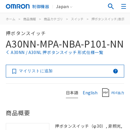
制御機器
Japan
ホーム
>
商品情報
>
商品カテゴリ
>
スイッチ
>
押ボタンスイッチ/表示灯
押ボタンスイッチ
A30NN-MPA-NBA-P101-NN
A30NN / A30NL 押ボタンスイッチ 形式仕様一覧
マイリストに追加
日本語
English
PDF出力
商品概要
押ボタンスイッチ（φ30）, 非照光,