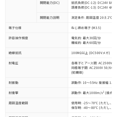
開閉能力(DC)
抵抗負荷(DC-12): DC24V 8A/DC
商品です。
誘導負荷(DC-13): DC24V 4A/DC
対応予定なし：EU RoHS指令（10物質）の
以下の条件をお読みいただき、同意のうえ
非含有に非対応の商品で、対応品を出す予
開閉能力説明
測定条件: 周囲温度 20±2℃、
ご利用ください。
定はありません。
調査・確認中：EU RoHS指令（10物質）の
端子仕様
ねじ締め端子 (M3.5)
本サービスは、当社制御機器事業取扱
※1 中国RoHS○×表
非含有の対応状況を調査中または確認中の
商品の当社在庫状況および標準価格
許容操作頻度
商品です。
電気的: 最大30回/分
(税抜)を提供させていただくもので
「○」：最大均質材料含有率が中国RoHSの
機械的: 最大60回/分
非該当品：ライセンス料など無形物で、有
す。
基準値以下であることを示します。
害物質有無と関係のない商品です。
当社制御機器事業取扱商品の中には、
絶縁抵抗
100MΩ以上 (DC500Vメガ)
「×」：最大均質材料含有率が中国RoHSの
仕入先様の事情により、非含有部品として
本サービスの対象外となる商品もある
基準値を超えていることを示します。
いたものが、含有品と判明した場合などや
当社は、これら貴社製品のうち、外国
ことをご了承ください。
耐電圧
各端子とアース間: AC2500V 50/
「－」：未確認です。当社販売部門へお問
むを得ず変更することがあります。
為替および外国貿易法に定める商品
同極端子間: AC2500V 50/60Hz
在庫状況および標準価格照会結果は、
い合わせください。
（以下｢規制貨物等」という）を輸出
(初期値)
記載している更新日時点での社内デー
*EU RoHS指令（10物質）：
または国外への提供する場合は、日本
記
タに基づき作成されるものであり、閲
説明
鉛(Pb) 1000ppm以下、 水銀(Hg) 1000ppm以下、 カド
*中国RoHS10物質の基準値 (GB/T26572)：
耐振動
誤動作: 10～55Hz 複振幅 1.
国政府の輸出許可(または役務取引許
号
覧された時点での実際の在庫および標
ミウム(Cd) 100ppm以下、
Pb(鉛) :1000ppm、 Hg(水銀) : 1000ppm、 Cd(カドミウ
可)を取得するなどの必要な手続きを
六価クロム(Cr(Ⅵ)) 1000ppm以下、ポリ臭化ビフェニル
ム) : 100ppm、
準価格とは異なる場合があることをご
類(PBB) 1000ppm以下、ポリ臭化ジフェニルエーテル類
2
耐衝撃
誤動作: 最大1000m/s
(接点開
Cr(Ⅵ)(六価クロム) : 1000ppm、 PBBs(ポリ臭化ビフェ
とります。
了承ください。
(PBDE) 1000ppm以下、フタル酸ビス(2-エチルヘキシ
○
一定数以上の在庫あり
ニル類) : 1000ppm、 PBDEs(ポリ臭化ジフェニルエーテ
当社は規制貨物を破棄する場合は、完
ル) (DEHP)(別名：DOP) 1000ppm以下、フタル酸ブチ
正式な納期状況および標準価格はお客
ル類) : 1000ppm、
周囲温度範囲
使用時: -25～70℃ (ただし
ルベンジル（BBP） 1000ppm以下、フタル酸ジブチル
全に破砕するなど、違法に輸出されな
DBP(フタル酸ジブチル) : 1000ppm、 DIBP(フタル酸ジ
様のお取引先、またはお客様担当のオ
保存時: -40～80℃ (ただし
（DBP） 1000ppm以下、フタル酸ジイソブチル
イソブチル) : 1000ppm、 BBP(フタル酸ブチルベンジ
△
一定数には満たないが在庫あり
いよう必要な手段を講じます。
ムロン制御機器販売店・当社販売員に
(DIBP) 1000ppm以下
ル) : 1000ppm、
当社は貴社製品を、核兵器、ミサイ
但し、RoHS指令で産業用監視および制御機器に対する
DEHP(フタル酸ビス(2-エチルヘキシル)) : 1000ppm