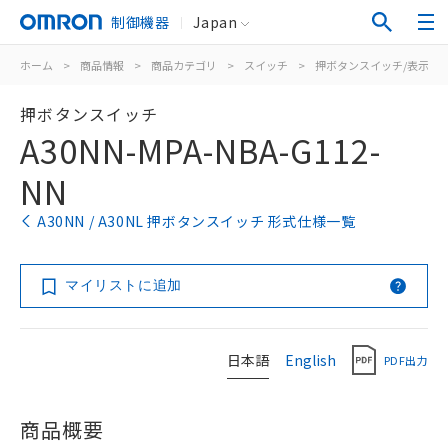
制御機器
Japan
ホーム
>
商品情報
>
商品カテゴリ
>
スイッチ
>
押ボタンスイッチ/表示灯
押ボタンスイッチ
A30NN-MPA-NBA-G112-
NN
A30NN / A30NL 押ボタンスイッチ 形式仕様一覧
マイリストに追加
日本語
English
PDF出力
商品概要