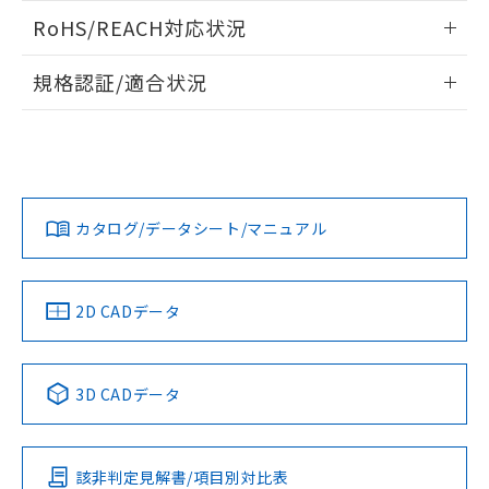
また、RoHS指令のフタル酸エステル類４
ログイン/会員登録いただくと、CADデータをダウンロー
RoHS/REACH対応状況
物質の対応では、対応完了までの期間は出
ドすることができます。
荷製品に未対応品が混在することから備考
情報更新：2026/7/29
欄に対応日を記載しておりました。
規格認証/適合状況
既に当社にて対応品への在庫切替を完了
ログイン/会員登録
EU RoHS
注意事項・凡例
A30NN-MPA-NBA-G112-NNについての規格認証/適合状況に
していることから、特段のことがない限
ついては、「カスタマーサポートセンタ お客様相談室」また
り、2022年1月12日より割愛しておりま
は貴社担当オムロン営業員または販売店にお問い合わせくだ
す。
対応状況
対応予定月
※1
※2
さい。
ダウンロードデータをご利用いただく前に、以下を必ずお読
みください。
カタログ/データシート/マニュアル
対応済み
ソフトウェアの使用条件
お問い合わせ
中国 RoHS
注意事項・凡例
2D CADデータ
中国 RoHS表
※1 ※2
3D CADデータ
Pb
Hg
Cd
Cr(VI)
該非判定見解書/項目別対比表
O
O
O
O