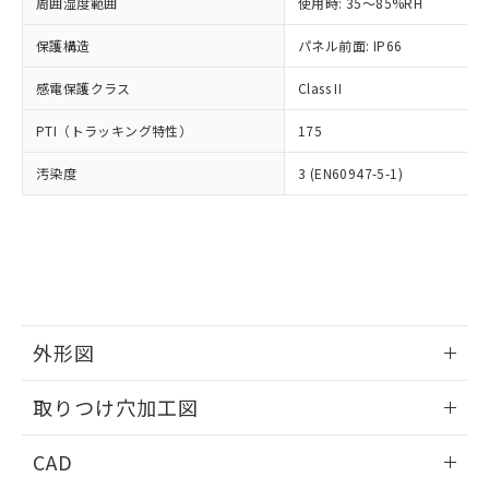
ご相談ください。
周囲湿度範囲
使用時: 35～85%RH
適用除外項目は除く。
ル、化学兵器、生物兵器またはその他
－
在庫なし(最新の在庫状況につ
オムロン制御機器販売店や当社販売拠
フタル酸エステル類の４物質については閾値を超える意
武器並びにこれらの製造装置等に一切
いては、お客様のお取引先、ま
図的な使用がないことを確認しています。
保護構造
パネル前面: IP66
点は「
販売ネットワーク
」をご確認
※2 環境保護使用期限
使用いたしません。
たはお客様担当のオムロン制御
ください。
当社は、貴社製品を第三者に販売する
感電保護クラス
Class II
機器販売店・当社販売員にご確
在庫状況および標準価格結果を当社の
※2 対応予定月
「ｅ」：有害物質（10物質）のすべてが基
場合は、上記1、2および3の内容を当
認ください)
事前の承諾なく第三者に漏洩または開
準値以下であることを示します。
PTI（トラッキング特性）
175
該第三者に通知します。また当社は、
示しないようお願いします。
部品在庫の切り替え状況などにより、予定
「10」：通常の使用状況下において有害物
販売先および販売に係わる関係者が違
マイパーツ機能（部品リスト作成サー
空
受注生産機種、また在庫状況の
汚染度
3 (EN60947-5-1)
月が前後することがあります。
質が外部に漏えいし、環境に深刻な影響を
法に輸出するおそれがある場合は、取
ビス）をご利用いただくには、I-Web
白
情報を公開していない機種
及ぼさない年数を意味します。
り引きをいたしません。
メンバーズにご登録されている必要が
「－」：未確認です。当社販売部門へお問
あります。
い合わせください。
お客様が当ウェブサイト上で当社にご
※3 非含有証明書ダウンロード
登録された部品リストについて、当社
および当社の共同利用者が、当社の製
下記の非含有証明書をダウンロードするこ
品・サービスに関するお客様との取
とができます。
合意する
キャンセル
引・商談に必要な範囲で利用すること
外形図
をご了承ください。
EU RoHS指令（10物質）の非含有証明書
※当社の共同利用者とは、
情報更新：2026/05/21
"個人情報
取りつけ穴加工図
51物質の非含有証明書（当社基準）
の共同利用に関して"
の「1.共同利
※本証明書は発行日時点で非含有を証明す
用者の範囲」に記載されている法人を
情報更新：2026/05/21
るもので、過去に遡って非含有を証明する
CAD
指します。
ものではありません。