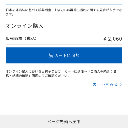
日本の外為法に基づく該非判定、およびEAR再輸出規制に関する見解が入手でき
ます。
"対応済み"や非含有の記載がされた商品であっても、流通
在庫等で未対応品が混在する可能性があります。
オンライン購入
非含有品が必要な際は、弊社営業部門もしくは販売店へお
問い合わせください。
¥ 2,060
販売価格（税込）
この製品のRoHS/REACH対応状況ページへ
カートに追加
オンライン購入における出荷予定日は、カートに追加～「ご購入手続き：価
格・納期の確認」画面にてご確認ください。
カートをみる
ページ先頭へ戻る