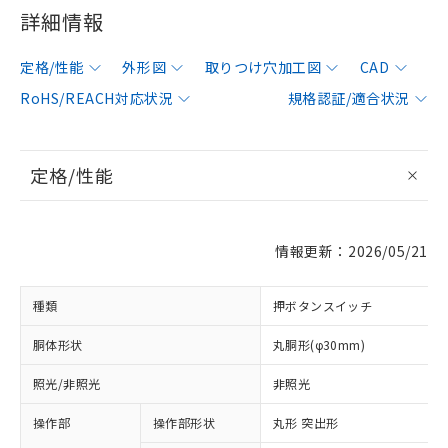
詳細情報
定格/性能
外形図
取りつけ穴加工図
CAD
RoHS/REACH対応状況
規格認証/適合状況
定格/性能
情報更新：2026/05/21
種類
押ボタンスイッチ
胴体形状
丸胴形(φ30mm)
照光/非照光
非照光
操作部
操作部形状
丸形 突出形