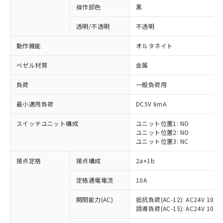
操作部色
黒
透明/不透明
不透明
動作機能
オルタネイト
ベゼル材質
金属
負荷
一般負荷用
最小適用負荷
DC5V 6mA
スイッチユニット構成
ユニット位置1: NO
ユニット位置2: NO
ユニット位置3: NC
※1 対応状況
接点定格
接点構成
2a+1b
対応済み：EU RoHS指令（10物質）の
定格通電電流
10A
非含有に対応した製品が提供可能な商品で
開閉能力(AC)
抵抗負荷(AC-12): AC24V 10A/A
す。
誘導負荷(AC-15): AC24V 10A/AC
対応予定：EU RoHS指令（10物質）の非含
ご利用条件
有に対応した製品に切り替える予定のある