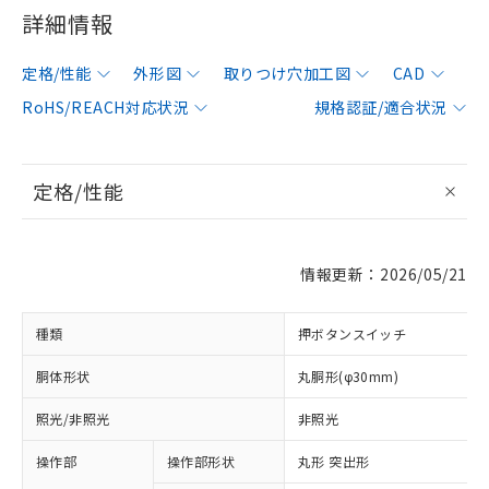
詳細情報
定格/性能
外形図
取りつけ穴加工図
CAD
RoHS/REACH対応状況
規格認証/適合状況
定格/性能
情報更新：2026/05/21
種類
押ボタンスイッチ
胴体形状
丸胴形(φ30mm)
照光/非照光
非照光
操作部
操作部形状
丸形 突出形