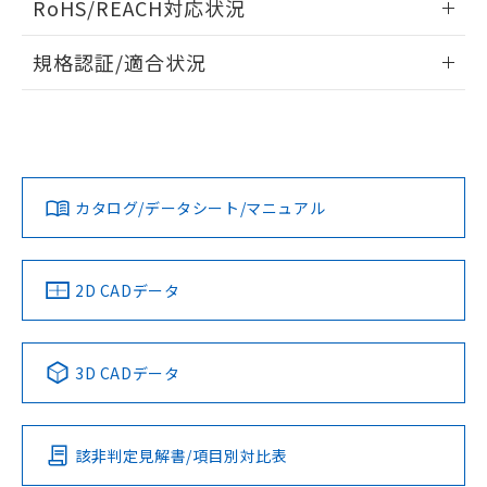
RoHS/REACH対応状況
ドすることができます。
物質の対応では、対応完了までの期間は出
荷製品に未対応品が混在することから備考
情報更新：2026/7/29
規格認証/適合状況
欄に対応日を記載しておりました。
既に当社にて対応品への在庫切替を完了
ログイン/会員登録
EU RoHS
注意事項・凡例
A30NN-MPA-NBA-G101-NNについての規格認証/適合状況に
していることから、特段のことがない限
ついては、「カスタマーサポートセンタ お客様相談室」また
り、2022年1月12日より割愛しておりま
は貴社担当オムロン営業員または販売店にお問い合わせくだ
す。
対応状況
対応予定月
※1
※2
さい。
ダウンロードデータをご利用いただく前に、以下を必ずお読
みください。
カタログ/データシート/マニュアル
対応済み
ソフトウェアの使用条件
お問い合わせ
中国 RoHS
注意事項・凡例
2D CADデータ
中国 RoHS表
※1 ※2
3D CADデータ
Pb
Hg
Cd
Cr(VI)
該非判定見解書/項目別対比表
O
O
O
O