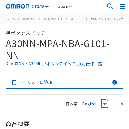
制御機器
Japan
ホーム
>
商品情報
>
商品カテゴリ
>
スイッチ
>
押ボタンスイッチ/表示灯
押ボタンスイッチ
A30NN-MPA-NBA-G101-
NN
A30NN / A30NL 押ボタンスイッチ 形式仕様一覧
マイリストに追加
日本語
English
PDF出力
商品概要