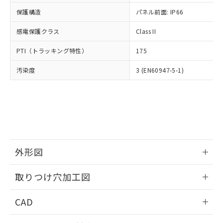
適用除外項目は除く。
ル、化学兵器、生物兵器またはその他
－
在庫なし(最新の在庫状況につ
オムロン制御機器販売店や当社販売拠
フタル酸エステル類の４物質については閾値を超える意
保護構造
パネル前面: IP66
武器並びにこれらの製造装置等に一切
いては、お客様のお取引先、ま
図的な使用がないことを確認しています。
点は「
販売ネットワーク
」をご確認
※2 環境保護使用期限
使用いたしません。
たはお客様担当のオムロン制御
ください。
感電保護クラス
Class II
当社は、貴社製品を第三者に販売する
機器販売店・当社販売員にご確
在庫状況および標準価格結果を当社の
※2 対応予定月
「ｅ」：有害物質（10物質）のすべてが基
場合は、上記1、2および3の内容を当
認ください)
事前の承諾なく第三者に漏洩または開
PTI（トラッキング特性）
175
準値以下であることを示します。
該第三者に通知します。また当社は、
示しないようお願いします。
部品在庫の切り替え状況などにより、予定
「10」：通常の使用状況下において有害物
販売先および販売に係わる関係者が違
マイパーツ機能（部品リスト作成サー
汚染度
3 (EN60947-5-1)
空
受注生産機種、また在庫状況の
月が前後することがあります。
質が外部に漏えいし、環境に深刻な影響を
法に輸出するおそれがある場合は、取
ビス）をご利用いただくには、I-Web
白
情報を公開していない機種
及ぼさない年数を意味します。
り引きをいたしません。
メンバーズにご登録されている必要が
「－」：未確認です。当社販売部門へお問
あります。
い合わせください。
お客様が当ウェブサイト上で当社にご
※3 非含有証明書ダウンロード
登録された部品リストについて、当社
および当社の共同利用者が、当社の製
下記の非含有証明書をダウンロードするこ
品・サービスに関するお客様との取
とができます。
外形図
合意する
キャンセル
引・商談に必要な範囲で利用すること
をご了承ください。
情報更新：2026/05/21
EU RoHS指令（10物質）の非含有証明書
※当社の共同利用者とは、
"個人情報
取りつけ穴加工図
51物質の非含有証明書（当社基準）
の共同利用に関して"
の「1.共同利
※本証明書は発行日時点で非含有を証明す
情報更新：2026/05/21
用者の範囲」に記載されている法人を
CAD
るもので、過去に遡って非含有を証明する
指します。
ものではありません。
ログイン/会員登録いただくと、CADデータをダウンロー
また、RoHS指令のフタル酸エステル類４