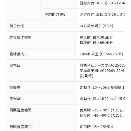
商品です。
誘導負荷(DC-13): DC24V 4A/DC
対応予定なし：EU RoHS指令（10物質）の
以下の条件をお読みいただき、同意のうえ
開閉能力説明
測定条件: 周囲温度 20±2℃、
非含有に非対応の商品で、対応品を出す予
ご利用ください。
定はありません。
端子仕様
ねじ締め端子 (M3.5)
調査・確認中：EU RoHS指令（10物質）の
本サービスは、当社制御機器事業取扱
※1 中国RoHS○×表
非含有の対応状況を調査中または確認中の
商品の当社在庫状況および標準価格
許容操作頻度
電気的: 最大30回/分
商品です。
機械的: 最大60回/分
(税抜)を提供させていただくもので
「○」：最大均質材料含有率が中国RoHSの
非該当品：ライセンス料など無形物で、有
す。
基準値以下であることを示します。
害物質有無と関係のない商品です。
絶縁抵抗
100MΩ以上 (DC500Vメガ)
当社制御機器事業取扱商品の中には、
「×」：最大均質材料含有率が中国RoHSの
仕入先様の事情により、非含有部品として
本サービスの対象外となる商品もある
基準値を超えていることを示します。
いたものが、含有品と判明した場合などや
耐電圧
各端子とアース間: AC2500V 50/
当社は、これら貴社製品のうち、外国
ことをご了承ください。
「－」：未確認です。当社販売部門へお問
むを得ず変更することがあります。
同極端子間: AC2500V 50/60Hz
為替および外国貿易法に定める商品
在庫状況および標準価格照会結果は、
い合わせください。
(初期値)
（以下｢規制貨物等」という）を輸出
記載している更新日時点での社内デー
*EU RoHS指令（10物質）：
または国外への提供する場合は、日本
記
タに基づき作成されるものであり、閲
説明
耐振動
誤動作: 10～55Hz 複振幅 1.
鉛(Pb) 1000ppm以下、 水銀(Hg) 1000ppm以下、 カド
*中国RoHS10物質の基準値 (GB/T26572)：
国政府の輸出許可(または役務取引許
号
覧された時点での実際の在庫および標
ミウム(Cd) 100ppm以下、
Pb(鉛) :1000ppm、 Hg(水銀) : 1000ppm、 Cd(カドミウ
可)を取得するなどの必要な手続きを
六価クロム(Cr(Ⅵ)) 1000ppm以下、ポリ臭化ビフェニル
ム) : 100ppm、
準価格とは異なる場合があることをご
2
耐衝撃
誤動作: 最大1000m/s
(接点開
類(PBB) 1000ppm以下、ポリ臭化ジフェニルエーテル類
Cr(Ⅵ)(六価クロム) : 1000ppm、 PBBs(ポリ臭化ビフェ
とります。
了承ください。
(PBDE) 1000ppm以下、フタル酸ビス(2-エチルヘキシ
○
一定数以上の在庫あり
ニル類) : 1000ppm、 PBDEs(ポリ臭化ジフェニルエーテ
当社は規制貨物を破棄する場合は、完
ル) (DEHP)(別名：DOP) 1000ppm以下、フタル酸ブチ
周囲温度範囲
使用時: -25～70℃ (ただし
正式な納期状況および標準価格はお客
ル類) : 1000ppm、
ルベンジル（BBP） 1000ppm以下、フタル酸ジブチル
全に破砕するなど、違法に輸出されな
DBP(フタル酸ジブチル) : 1000ppm、 DIBP(フタル酸ジ
保存時: -40～80℃ (ただし
様のお取引先、またはお客様担当のオ
（DBP） 1000ppm以下、フタル酸ジイソブチル
イソブチル) : 1000ppm、 BBP(フタル酸ブチルベンジ
△
一定数には満たないが在庫あり
いよう必要な手段を講じます。
ムロン制御機器販売店・当社販売員に
(DIBP) 1000ppm以下
ル) : 1000ppm、
周囲湿度範囲
使用時: 35～85%RH
当社は貴社製品を、核兵器、ミサイ
但し、RoHS指令で産業用監視および制御機器に対する
DEHP(フタル酸ビス(2-エチルヘキシル)) : 1000ppm
ご相談ください。