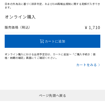
日本の外為法に基づく該非判定、およびEAR再輸出規制に関する見解が入手でき
ます。
"対応済み"や非含有の記載がされた商品であっても、流通
在庫等で未対応品が混在する可能性があります。
オンライン購入
非含有品が必要な際は、弊社営業部門もしくは販売店へお
問い合わせください。
¥ 1,710
販売価格（税込）
この製品のRoHS/REACH対応状況ページへ
カートに追加
オンライン購入における出荷予定日は、カートに追加～「ご購入手続き：価
格・納期の確認」画面にてご確認ください。
カートをみる
ページ先頭へ戻る