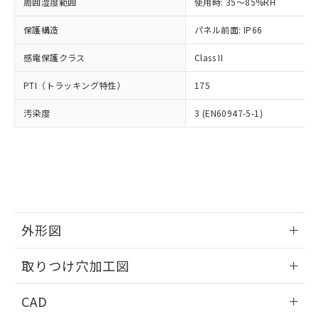
ご相談ください。
周囲湿度範囲
使用時: 35～85%RH
適用除外項目は除く。
ル、化学兵器、生物兵器またはその他
－
在庫なし(最新の在庫状況につ
オムロン制御機器販売店や当社販売拠
フタル酸エステル類の４物質については閾値を超える意
武器並びにこれらの製造装置等に一切
いては、お客様のお取引先、ま
図的な使用がないことを確認しています。
保護構造
パネル前面: IP66
点は「
販売ネットワーク
」をご確認
※2 環境保護使用期限
使用いたしません。
たはお客様担当のオムロン制御
ください。
当社は、貴社製品を第三者に販売する
感電保護クラス
Class II
機器販売店・当社販売員にご確
在庫状況および標準価格結果を当社の
※2 対応予定月
「ｅ」：有害物質（10物質）のすべてが基
場合は、上記1、2および3の内容を当
認ください)
事前の承諾なく第三者に漏洩または開
準値以下であることを示します。
PTI（トラッキング特性）
175
該第三者に通知します。また当社は、
示しないようお願いします。
部品在庫の切り替え状況などにより、予定
「10」：通常の使用状況下において有害物
販売先および販売に係わる関係者が違
マイパーツ機能（部品リスト作成サー
空
受注生産機種、また在庫状況の
汚染度
3 (EN60947-5-1)
月が前後することがあります。
質が外部に漏えいし、環境に深刻な影響を
法に輸出するおそれがある場合は、取
ビス）をご利用いただくには、I-Web
白
情報を公開していない機種
及ぼさない年数を意味します。
り引きをいたしません。
メンバーズにご登録されている必要が
「－」：未確認です。当社販売部門へお問
あります。
い合わせください。
お客様が当ウェブサイト上で当社にご
※3 非含有証明書ダウンロード
登録された部品リストについて、当社
および当社の共同利用者が、当社の製
下記の非含有証明書をダウンロードするこ
品・サービスに関するお客様との取
とができます。
合意する
キャンセル
引・商談に必要な範囲で利用すること
外形図
をご了承ください。
EU RoHS指令（10物質）の非含有証明書
※当社の共同利用者とは、
情報更新：2026/05/21
"個人情報
取りつけ穴加工図
51物質の非含有証明書（当社基準）
の共同利用に関して"
の「1.共同利
※本証明書は発行日時点で非含有を証明す
用者の範囲」に記載されている法人を
情報更新：2026/05/21
るもので、過去に遡って非含有を証明する
CAD
指します。
ものではありません。