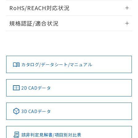
また、RoHS指令のフタル酸エステル類４
ログイン/会員登録いただくと、CADデータをダウンロー
RoHS/REACH対応状況
物質の対応では、対応完了までの期間は出
ドすることができます。
荷製品に未対応品が混在することから備考
情報更新：2026/7/29
欄に対応日を記載しておりました。
規格認証/適合状況
既に当社にて対応品への在庫切替を完了
ログイン/会員登録
EU RoHS
注意事項・凡例
A30NN-MNM-NYA-P112-NNについての規格認証/適合状況に
していることから、特段のことがない限
ついては、「カスタマーサポートセンタ お客様相談室」また
り、2022年1月12日より割愛しておりま
は貴社担当オムロン営業員または販売店にお問い合わせくだ
す。
対応状況
対応予定月
※1
※2
さい。
ダウンロードデータをご利用いただく前に、以下を必ずお読
みください。
カタログ/データシート/マニュアル
対応済み
ソフトウェアの使用条件
お問い合わせ
中国 RoHS
注意事項・凡例
2D CADデータ
中国 RoHS表
※1 ※2
3D CADデータ
Pb
Hg
Cd
Cr(VI)
該非判定見解書/項目別対比表
O
O
O
O