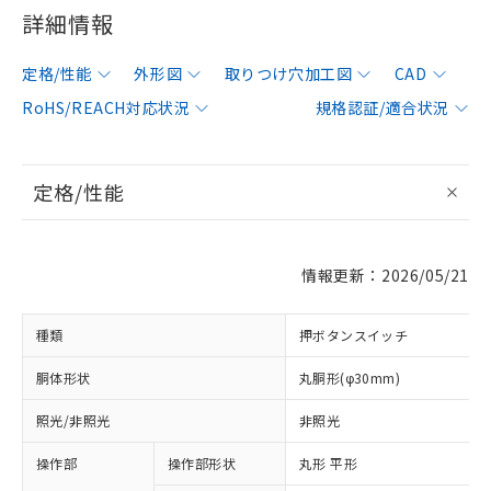
詳細情報
定格/性能
外形図
取りつけ穴加工図
CAD
RoHS/REACH対応状況
規格認証/適合状況
定格/性能
情報更新：2026/05/21
種類
押ボタンスイッチ
胴体形状
丸胴形(φ30mm)
照光/非照光
非照光
操作部
操作部形状
丸形 平形