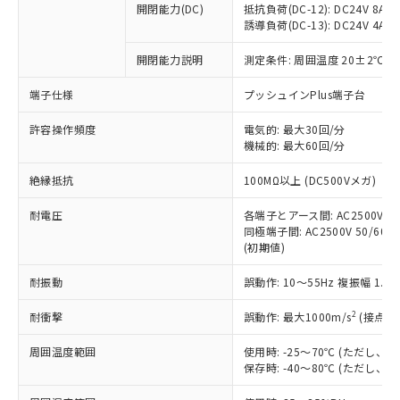
開閉能力(DC)
抵抗負荷(DC-12): DC24V 8A/DC
商品です。
誘導負荷(DC-13): DC24V 4A/DC
対応予定なし：EU RoHS指令（10物質）の
以下の条件をお読みいただき、同意のうえ
非含有に非対応の商品で、対応品を出す予
開閉能力説明
測定条件: 周囲温度 20±2℃、
ご利用ください。
定はありません。
調査・確認中：EU RoHS指令（10物質）の
端子仕様
プッシュインPlus端子台
本サービスは、当社制御機器事業取扱
※1 中国RoHS○×表
非含有の対応状況を調査中または確認中の
商品の当社在庫状況および標準価格
許容操作頻度
商品です。
電気的: 最大30回/分
(税抜)を提供させていただくもので
「○」：最大均質材料含有率が中国RoHSの
機械的: 最大60回/分
非該当品：ライセンス料など無形物で、有
す。
基準値以下であることを示します。
害物質有無と関係のない商品です。
当社制御機器事業取扱商品の中には、
絶縁抵抗
100MΩ以上 (DC500Vメガ)
「×」：最大均質材料含有率が中国RoHSの
仕入先様の事情により、非含有部品として
本サービスの対象外となる商品もある
基準値を超えていることを示します。
いたものが、含有品と判明した場合などや
当社は、これら貴社製品のうち、外国
ことをご了承ください。
耐電圧
各端子とアース間: AC2500V 50/
「－」：未確認です。当社販売部門へお問
むを得ず変更することがあります。
為替および外国貿易法に定める商品
同極端子間: AC2500V 50/60Hz
在庫状況および標準価格照会結果は、
い合わせください。
（以下｢規制貨物等」という）を輸出
(初期値)
記載している更新日時点での社内デー
*EU RoHS指令（10物質）：
または国外への提供する場合は、日本
記
タに基づき作成されるものであり、閲
説明
鉛(Pb) 1000ppm以下、 水銀(Hg) 1000ppm以下、 カド
*中国RoHS10物質の基準値 (GB/T26572)：
耐振動
誤動作: 10～55Hz 複振幅 1.
国政府の輸出許可(または役務取引許
号
覧された時点での実際の在庫および標
ミウム(Cd) 100ppm以下、
Pb(鉛) :1000ppm、 Hg(水銀) : 1000ppm、 Cd(カドミウ
可)を取得するなどの必要な手続きを
六価クロム(Cr(Ⅵ)) 1000ppm以下、ポリ臭化ビフェニル
ム) : 100ppm、
準価格とは異なる場合があることをご
類(PBB) 1000ppm以下、ポリ臭化ジフェニルエーテル類
2
耐衝撃
誤動作: 最大1000m/s
(接点開
Cr(Ⅵ)(六価クロム) : 1000ppm、 PBBs(ポリ臭化ビフェ
とります。
了承ください。
(PBDE) 1000ppm以下、フタル酸ビス(2-エチルヘキシ
○
一定数以上の在庫あり
ニル類) : 1000ppm、 PBDEs(ポリ臭化ジフェニルエーテ
当社は規制貨物を破棄する場合は、完
ル) (DEHP)(別名：DOP) 1000ppm以下、フタル酸ブチ
正式な納期状況および標準価格はお客
ル類) : 1000ppm、
周囲温度範囲
使用時: -25～70℃ (ただし
ルベンジル（BBP） 1000ppm以下、フタル酸ジブチル
全に破砕するなど、違法に輸出されな
DBP(フタル酸ジブチル) : 1000ppm、 DIBP(フタル酸ジ
様のお取引先、またはお客様担当のオ
保存時: -40～80℃ (ただし
（DBP） 1000ppm以下、フタル酸ジイソブチル
イソブチル) : 1000ppm、 BBP(フタル酸ブチルベンジ
△
一定数には満たないが在庫あり
いよう必要な手段を講じます。
ムロン制御機器販売店・当社販売員に
(DIBP) 1000ppm以下
ル) : 1000ppm、
当社は貴社製品を、核兵器、ミサイ
但し、RoHS指令で産業用監視および制御機器に対する
DEHP(フタル酸ビス(2-エチルヘキシル)) : 1000ppm