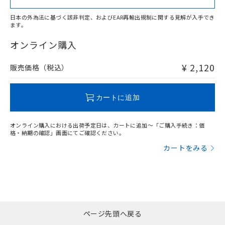
日本の外為法に基づく該非判定、およびEAR再輸出規制に関する見解が入手でき
ます。
"対応済み"や非含有の記載がされた商品であっても、流通
在庫等で未対応品が混在する可能性があります。
オンライン購入
非含有品が必要な際は、弊社営業部門もしくは販売店へお
問い合わせください。
¥ 2,120
販売価格（税込）
この製品のRoHS/REACH対応状況ページへ
カートに追加
オンライン購入における出荷予定日は、カートに追加～「ご購入手続き：価
格・納期の確認」画面にてご確認ください。
カートをみる
ページ先頭へ戻る