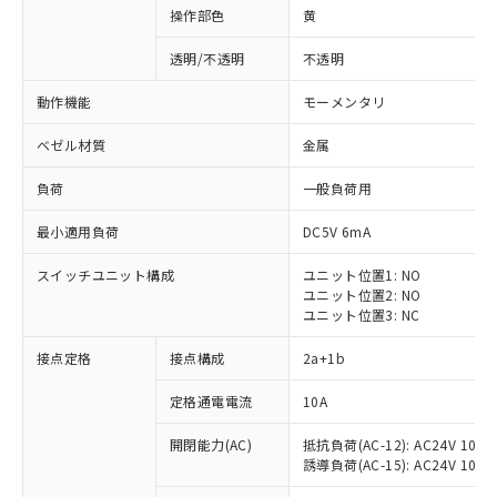
操作部色
黄
透明/不透明
不透明
動作機能
モーメンタリ
ベゼル材質
金属
負荷
一般負荷用
最小適用負荷
DC5V 6mA
スイッチユニット構成
ユニット位置1: NO
ユニット位置2: NO
ユニット位置3: NC
※1 対応状況
接点定格
接点構成
2a+1b
対応済み：EU RoHS指令（10物質）の
定格通電電流
10A
非含有に対応した製品が提供可能な商品で
開閉能力(AC)
抵抗負荷(AC-12): AC24V 10A/A
す。
誘導負荷(AC-15): AC24V 10A/AC
対応予定：EU RoHS指令（10物質）の非含
ご利用条件
有に対応した製品に切り替える予定のある