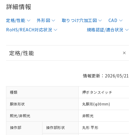
詳細情報
定格/性能
外形図
取りつけ穴加工図
CAD
RoHS/REACH対応状況
規格認証/適合状況
定格/性能
情報更新：2026/05/21
種類
押ボタンスイッチ
胴体形状
丸胴形(φ30mm)
照光/非照光
非照光
操作部
操作部形状
丸形 平形