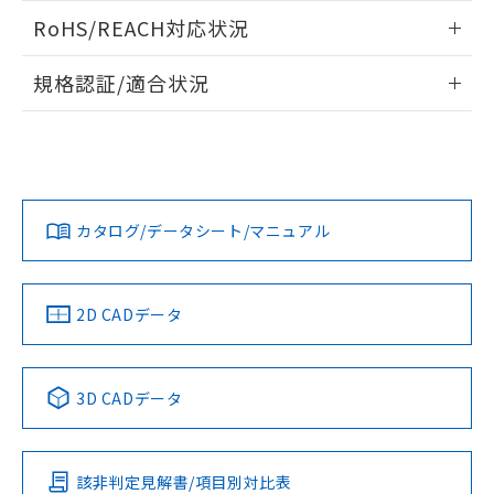
また、RoHS指令のフタル酸エステル類４
ログイン/会員登録いただくと、CADデータをダウンロー
RoHS/REACH対応状況
物質の対応では、対応完了までの期間は出
ドすることができます。
荷製品に未対応品が混在することから備考
情報更新：2026/7/29
欄に対応日を記載しておりました。
規格認証/適合状況
既に当社にて対応品への在庫切替を完了
ログイン/会員登録
EU RoHS
注意事項・凡例
A30NN-MNM-NYA-P111-NNについての規格認証/適合状況に
していることから、特段のことがない限
ついては、「カスタマーサポートセンタ お客様相談室」また
り、2022年1月12日より割愛しておりま
は貴社担当オムロン営業員または販売店にお問い合わせくだ
す。
対応状況
対応予定月
※1
※2
さい。
ダウンロードデータをご利用いただく前に、以下を必ずお読
みください。
カタログ/データシート/マニュアル
対応済み
ソフトウェアの使用条件
お問い合わせ
中国 RoHS
注意事項・凡例
2D CADデータ
中国 RoHS表
※1 ※2
3D CADデータ
Pb
Hg
Cd
Cr(VI)
該非判定見解書/項目別対比表
O
O
O
O