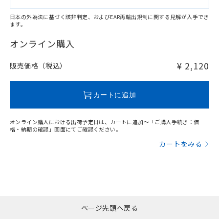
日本の外為法に基づく該非判定、およびEAR再輸出規制に関する見解が入手でき
ます。
"対応済み"や非含有の記載がされた商品であっても、流通
在庫等で未対応品が混在する可能性があります。
オンライン購入
非含有品が必要な際は、弊社営業部門もしくは販売店へお
問い合わせください。
¥ 2,120
販売価格（税込）
この製品のRoHS/REACH対応状況ページへ
カートに追加
オンライン購入における出荷予定日は、カートに追加～「ご購入手続き：価
格・納期の確認」画面にてご確認ください。
カートをみる
ページ先頭へ戻る