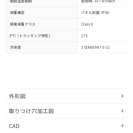
ご相談ください。
周囲湿度範囲
使用時: 35～85%RH
適用除外項目は除く。
ル、化学兵器、生物兵器またはその他
－
在庫なし(最新の在庫状況につ
オムロン制御機器販売店や当社販売拠
フタル酸エステル類の４物質については閾値を超える意
武器並びにこれらの製造装置等に一切
いては、お客様のお取引先、ま
図的な使用がないことを確認しています。
保護構造
パネル前面: IP66
点は「
販売ネットワーク
」をご確認
※2 環境保護使用期限
使用いたしません。
たはお客様担当のオムロン制御
ください。
当社は、貴社製品を第三者に販売する
感電保護クラス
Class II
機器販売店・当社販売員にご確
在庫状況および標準価格結果を当社の
※2 対応予定月
「ｅ」：有害物質（10物質）のすべてが基
場合は、上記1、2および3の内容を当
認ください)
事前の承諾なく第三者に漏洩または開
準値以下であることを示します。
PTI（トラッキング特性）
175
該第三者に通知します。また当社は、
示しないようお願いします。
部品在庫の切り替え状況などにより、予定
「10」：通常の使用状況下において有害物
販売先および販売に係わる関係者が違
マイパーツ機能（部品リスト作成サー
空
受注生産機種、また在庫状況の
汚染度
3 (EN60947-5-1)
月が前後することがあります。
質が外部に漏えいし、環境に深刻な影響を
法に輸出するおそれがある場合は、取
ビス）をご利用いただくには、I-Web
白
情報を公開していない機種
及ぼさない年数を意味します。
り引きをいたしません。
メンバーズにご登録されている必要が
「－」：未確認です。当社販売部門へお問
あります。
い合わせください。
お客様が当ウェブサイト上で当社にご
※3 非含有証明書ダウンロード
登録された部品リストについて、当社
および当社の共同利用者が、当社の製
下記の非含有証明書をダウンロードするこ
品・サービスに関するお客様との取
とができます。
合意する
キャンセル
引・商談に必要な範囲で利用すること
外形図
をご了承ください。
EU RoHS指令（10物質）の非含有証明書
※当社の共同利用者とは、
情報更新：2026/05/21
"個人情報
取りつけ穴加工図
51物質の非含有証明書（当社基準）
の共同利用に関して"
の「1.共同利
※本証明書は発行日時点で非含有を証明す
用者の範囲」に記載されている法人を
情報更新：2026/05/21
るもので、過去に遡って非含有を証明する
CAD
指します。
ものではありません。