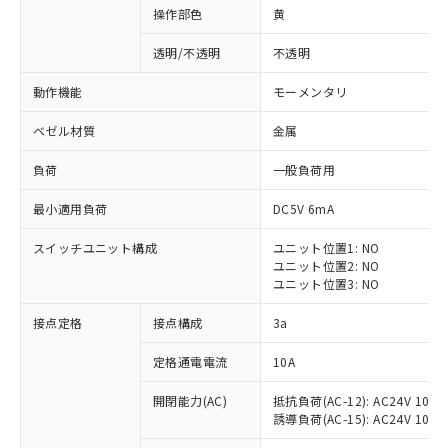
操作部色
黄
透明/不透明
不透明
動作機能
モーメンタリ
ベゼル材質
金属
負荷
一般負荷用
最小適用負荷
DC5V 6mA
スイッチユニット構成
ユニット位置1: NO
ユニット位置2: NO
ユニット位置3: NO
※1 対応状況
接点定格
接点構成
3a
対応済み：EU RoHS指令（10物質）の
定格通電電流
10A
非含有に対応した製品が提供可能な商品で
開閉能力(AC)
抵抗負荷(AC-12): AC24V 10A/A
す。
誘導負荷(AC-15): AC24V 10A/AC
対応予定：EU RoHS指令（10物質）の非含
ご利用条件
有に対応した製品に切り替える予定のある