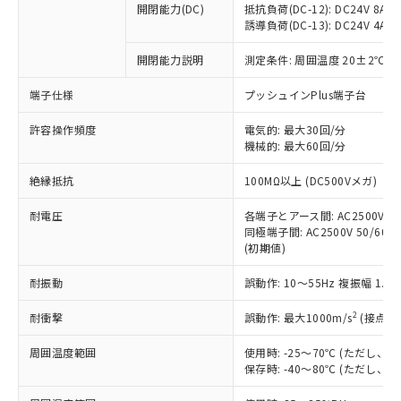
開閉能力(DC)
抵抗負荷(DC-12): DC24V 8A/DC
商品です。
誘導負荷(DC-13): DC24V 4A/DC
対応予定なし：EU RoHS指令（10物質）の
以下の条件をお読みいただき、同意のうえ
非含有に非対応の商品で、対応品を出す予
開閉能力説明
測定条件: 周囲温度 20±2℃、
ご利用ください。
定はありません。
調査・確認中：EU RoHS指令（10物質）の
端子仕様
プッシュインPlus端子台
本サービスは、当社制御機器事業取扱
※1 中国RoHS○×表
非含有の対応状況を調査中または確認中の
商品の当社在庫状況および標準価格
許容操作頻度
商品です。
電気的: 最大30回/分
(税抜)を提供させていただくもので
「○」：最大均質材料含有率が中国RoHSの
機械的: 最大60回/分
非該当品：ライセンス料など無形物で、有
す。
基準値以下であることを示します。
害物質有無と関係のない商品です。
当社制御機器事業取扱商品の中には、
絶縁抵抗
100MΩ以上 (DC500Vメガ)
「×」：最大均質材料含有率が中国RoHSの
仕入先様の事情により、非含有部品として
本サービスの対象外となる商品もある
基準値を超えていることを示します。
いたものが、含有品と判明した場合などや
当社は、これら貴社製品のうち、外国
ことをご了承ください。
耐電圧
各端子とアース間: AC2500V 50/
「－」：未確認です。当社販売部門へお問
むを得ず変更することがあります。
為替および外国貿易法に定める商品
同極端子間: AC2500V 50/60Hz
在庫状況および標準価格照会結果は、
い合わせください。
（以下｢規制貨物等」という）を輸出
(初期値)
記載している更新日時点での社内デー
*EU RoHS指令（10物質）：
または国外への提供する場合は、日本
記
タに基づき作成されるものであり、閲
説明
鉛(Pb) 1000ppm以下、 水銀(Hg) 1000ppm以下、 カド
*中国RoHS10物質の基準値 (GB/T26572)：
耐振動
誤動作: 10～55Hz 複振幅 1.
国政府の輸出許可(または役務取引許
号
覧された時点での実際の在庫および標
ミウム(Cd) 100ppm以下、
Pb(鉛) :1000ppm、 Hg(水銀) : 1000ppm、 Cd(カドミウ
可)を取得するなどの必要な手続きを
六価クロム(Cr(Ⅵ)) 1000ppm以下、ポリ臭化ビフェニル
ム) : 100ppm、
準価格とは異なる場合があることをご
類(PBB) 1000ppm以下、ポリ臭化ジフェニルエーテル類
2
耐衝撃
誤動作: 最大1000m/s
(接点開
Cr(Ⅵ)(六価クロム) : 1000ppm、 PBBs(ポリ臭化ビフェ
とります。
了承ください。
(PBDE) 1000ppm以下、フタル酸ビス(2-エチルヘキシ
○
一定数以上の在庫あり
ニル類) : 1000ppm、 PBDEs(ポリ臭化ジフェニルエーテ
当社は規制貨物を破棄する場合は、完
ル) (DEHP)(別名：DOP) 1000ppm以下、フタル酸ブチ
正式な納期状況および標準価格はお客
ル類) : 1000ppm、
周囲温度範囲
使用時: -25～70℃ (ただし
ルベンジル（BBP） 1000ppm以下、フタル酸ジブチル
全に破砕するなど、違法に輸出されな
DBP(フタル酸ジブチル) : 1000ppm、 DIBP(フタル酸ジ
様のお取引先、またはお客様担当のオ
保存時: -40～80℃ (ただし
（DBP） 1000ppm以下、フタル酸ジイソブチル
イソブチル) : 1000ppm、 BBP(フタル酸ブチルベンジ
△
一定数には満たないが在庫あり
いよう必要な手段を講じます。
ムロン制御機器販売店・当社販売員に
(DIBP) 1000ppm以下
ル) : 1000ppm、
当社は貴社製品を、核兵器、ミサイ
但し、RoHS指令で産業用監視および制御機器に対する
DEHP(フタル酸ビス(2-エチルヘキシル)) : 1000ppm