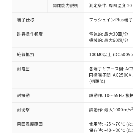
い。
当社は貴社製
DEHP(フタル酸ビス(2-エ
開閉能力説明
測定条件: 周囲温度 2
正式な納期状
置等に一切使
当社販売員に
※2 対応予定月
△
一定数に
当社は、貴社
オムロン制御
また当社は、
端子仕様
プッシュインPlus端
※2 環境保護使
在庫状況およ
部品在庫の切り替
たしません。
－
在庫なし
す。
「ｅ」：有害物質
機器販売
許容操作頻度
電気的: 最大30回/分
マイパーツ機
「10」：通常の
機械的: 最大60回/分
ている必要が
味します。
空
受注生産
お客様が当ウ
※3 非含有証明
「－」：未確認で
白
絶縁抵抗
100MΩ以上 (DC500V
が、当社の製
さい。
下記の非含有証明
耐電圧
各端子とアース間: AC250
※当社の共同
同極端子間: AC2500V 5
いる法人を指
EU RoHS指令（
(初期値)
51物質の非含有証
※本証明書は発行
また、RoHS指
耐振動
誤動作: 10～55Hz 複
混在することから
既に当社にて対応
耐衝撃
誤動作: 最大1000m/s
り割愛しておりま
周囲温度範囲
使用時: -25～70℃
保存時: -40～80℃