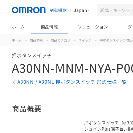
制御機器
Japan
ホーム
商品情報
ソリューション
ダ
ホーム
>
商品情報
>
商品カテゴリ
>
スイッチ
>
押ボタンスイッチ/表
押ボタンスイッチ
A30NN-MNM-NYA-P0
A30NN / A30NL 押ボタンスイッチ 形式仕様一覧
商品概要
押ボタンスイッチ（φ30）,
シュインPlus端子台, 接点構