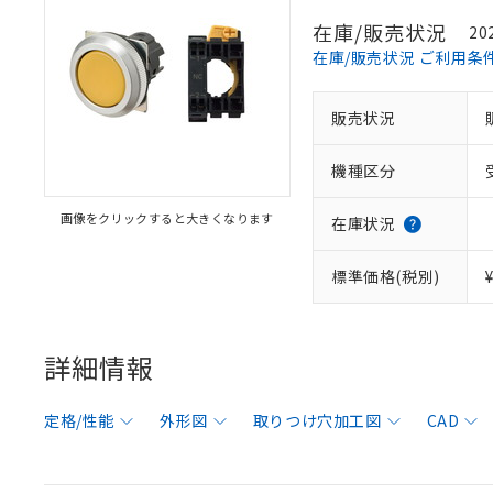
在庫/販売状況
20
在庫/販売状況 ご利用条
販売状況
機種区分
画像をクリックすると大きくなります
在庫状況
標準価格(税別)
詳細情報
定格/性能
外形図
取りつけ穴加工図
CAD