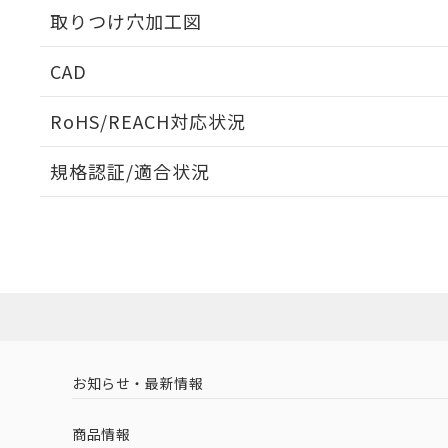
取りつけ穴加工図
CAD
ログイン/会員登録いただくと、CADデータをダウンロ
RoHS/REACH対応状況
規格認証/適合状況
EU RoHS
注意事項・凡例
A30NN-MNM-NYA-P002-NNについての規格認証/
営業員または販売店にお問い合わせください。
ダウンロードデータをご利用いただく前に、以下を必ずお読
対応状況
対応予定月
※1
※2
ソフトウェアの使用条件
対応済み
お知らせ・最新情報
中国 RoHS
注意事項・凡例
商品情報