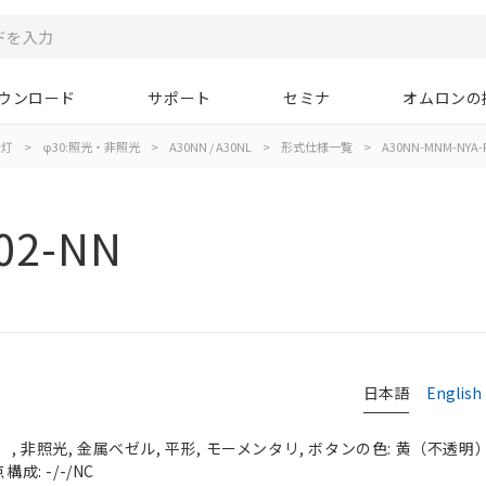
ウンロード
サポート
セミナ
オムロンの
示灯
>
φ30:照光・非照光
>
A30NN / A30NL
>
形式仕様一覧
>
A30NN-MNM-NYA-
02-NN
日本語
English
 非照光, 金属ベゼル, 平形, モーメンタリ, ボタンの色: 黄（不透明）, 
成: -/-/NC