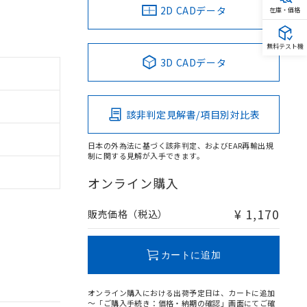
2D CADデータ
在庫・価格
無料テスト機
3D CADデータ
該非判定見解書/項目別対比表
日本の外為法に基づく該非判定、およびEAR再輸出規
制に関する見解が入手できます。
オンライン購入
¥ 1,170
販売価格（税込）
カートに追加
オンライン購入における出荷予定日は、カートに追加
～「ご購入手続き：価格・納期の確認」画面にてご確