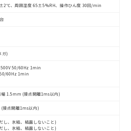
品を、核兵器、ミサイル、化学兵器、生物兵器またはその他武器並
チルヘキシル)) : 1000ppm
0±2℃、周囲湿度 65±5%RH、操作ひん度 30回/min
況および標準価格はお客様のお取引先、またはお客様担当のオムロ
用いたしません。
ご相談ください。
は満たないが在庫あり
製品を第三者に販売する場合は、上記1、2および3の内容を当該第
機器販売店や当社販売拠点は「
販売ネットワーク
」をご確認くだ
販売先および販売に係わる関係者が違法に輸出するおそれがある場
子台
用期限
び標準価格結果を当社の事前の承諾なく第三者に漏洩または開示し
え状況などにより、予定月が前後することがあります。
(最新の在庫状況については、お客様のお取引先、またはお客様担当
（10物質）のすべてが基準値以下であることを示します。
店・当社販売員にご確認ください)
能（部品リスト作成サービス）をご利用いただくには、I-Webメン
使用状況下において有害物質が外部に漏えいし、環境に深刻な影響を
あります。
機種、また在庫状況の情報を公開していない機種
ェブサイト上で当社にご登録された部品リストについて、当社およ
書ダウンロード
す。当社販売部門へお問い合わせください。
メガ)
品・サービスに関するお客様との取引・商談に必要な範囲で利用す
合意する
キャンセル
書をダウンロードすることができます。
0V 50/60Hz 1min
利用者とは、
"個人情報の共同利用に関して"
の「1.共同利用者の
0/60Hz 1min
します。
10物質）の非含有証明書
明書（当社基準）
日時点で非含有を証明するもので、過去に遡って非含有を証明するも
令のフタル酸エステル類４物質の対応では、対応完了までの期間は出
振幅 1.5mm (接点開離1ms以内)
備考欄に対応日を記載しておりました。
品への在庫切替を完了していることから、特段のことがない限り、20
2
(接点開離1ms以内)
す。
 (ただし、氷結、結露しないこと)
 (ただし、氷結、結露しないこと)