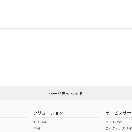
情報更新：2
情報更新：2
ードすることができます。
情報更新：
ログイン/会員登録
適合状況については、「カスタマーサポートセンタ お客様相談室」または貴社
みください。
非含有証明書
※3
ページ先頭へ戻る
ダウンロードはこちら
ソリューション
サービスサポ
解決提案
テスト機貸出
事例
ロボティクスサ