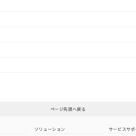
情報更新：2
情報更新：2
ードすることができます。
情報更新：
ログイン/会員登録
適合状況については、「カスタマーサポートセンタ お客様相談室」または貴
みください。
非含有証明書
※3
ページ先頭へ戻る
ダウンロードはこちら
ソリューション
サービスサポ