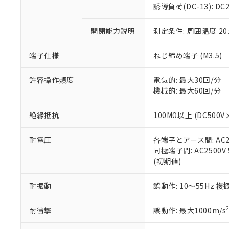
のであり、閲
ます。
Cr(Ⅵ)(六価クロム) : 
フタル酸エステル類の４
誘導負荷(DC-13): DC24
○
一定数以
DBP(フタル酸ジブチル) :
い。
当社は貴社製
DEHP(フタル酸ビス(2-エ
正式な納期状
置等に一切使
開閉能力説明
測定条件: 周囲温度 2
当社販売員に
※2 対応予定月
△
一定数に
当社は、貴社
オムロン制御
また当社は、
※2 環境保護使
在庫状況およ
部品在庫の切り替
たしません。
端子仕様
ねじ締め端子 (M3.5)
－
在庫なし
す。
「ｅ」：有害物質
機器販売
マイパーツ機
「10」：通常の
許容操作頻度
電気的: 最大30回/分
ている必要が
味します。
機械的: 最大60回/分
空
受注生産
お客様が当ウ
※3 非含有証明
「－」：未確認で
白
が、当社の製
絶縁抵抗
100MΩ以上 (DC500V
さい。
下記の非含有証明
※当社の共同
耐電圧
各端子とアース間: AC250
いる法人を指
EU RoHS指令（
同極端子間: AC2500V 5
51物質の非含有証
(初期値)
※本証明書は発行
また、RoHS指
混在することから
耐振動
誤動作: 10～55Hz 複
既に当社にて対応
り割愛しておりま
耐衝撃
誤動作: 最大1000m/s