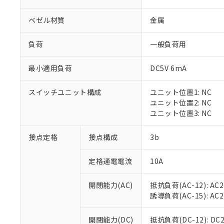
ベゼル材質
金属
負荷
一般負荷用
最小適用負荷
DC5V 6mA
※1 対応状況
スイッチユニット構成
ユニット位置1: NC
対応済み：EU
ユニット位置2: NC
対応予定：EU R
ユニット位置3: NC
対応予定なし：EU
調査・確認中：EU
ご利用条件
接点定格
接点構成
3b
非該当品：ライセ
※1 中国RoHS
仕入先様の事情に
定格通電電流
10A
があります。
以下の条件をお読
「○」：最大均質
「×」：最大均質
本サービスは
当社は、これ
*EU RoHS指令（10物
開閉能力(AC)
抵抗負荷(AC-12): AC24
「－」：未確認で
鉛(Pb) 1000ppm以下、
くものです。
う）を輸出ま
誘導負荷(AC-15): AC24V
記
説明
六価クロム(Cr(Ⅵ)) 1
当社制御機器
などの必要な
フタル酸ビス(2-エチルヘ
号
*中国RoHS10物質の基準値 
ル（DBP） 1000ppm
在庫状況およ
当社は規制貨
Pb(鉛) :1000ppm、 Hg
開閉能力(DC)
抵抗負荷(DC-12): DC24
但し、RoHS指令で産