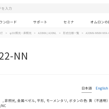
ウンロード
サポート
セミナ
オムロンの
示灯
>
φ30:照光・非照光
>
A30NN / A30NL
>
形式仕様一覧
>
A30NN-MNM-NYA-
22-NN
日本語
English
 非照光, 金属ベゼル, 平形, モーメンタリ, ボタンの色: 黄（不透明）, 
/NC