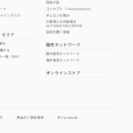
目指す姿
ポート
コンセプト「i-Automation!」
ジャパンデスク
オムロンの強み
お客様との共創拠点
AUTOMATION CENTER
DIBP
BBP
DEHP
環境保護
技術を磨く現場
・セミナ
使用期限
案内
販売ネットワーク
講する
O
O
O
e
国内販売ネットワーク
ス一覧（PDF）
海外販売ネットワーク
オンラインストア
状況ページへ
件
商品のご承諾事項
Facebook