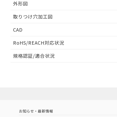
外形図
取りつけ穴加工図
CAD
ログイン/会員登録いただくと、CADデータをダウンロ
RoHS/REACH対応状況
規格認証/適合状況
EU RoHS
注意事項・凡例
A30NN-MNM-NYA-G222-NNについての規格認証/
営業員または販売店にお問い合わせください。
ダウンロードデータをご利用いただく前に、以下を必ずお読
対応状況
対応予定月
※1
※2
ソフトウェアの使用条件
対応済み
お知らせ・最新情報
中国 RoHS
注意事項・凡例