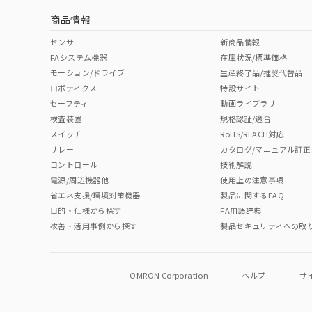
商品情報
中国 RoHS表
※1 ※2
センサ
新商品情報
FAシステム機器
在庫状況/標準価格
Pb
Hg
Cd
Cr(V
モーション/ドライブ
生産終了品/推奨代替品
ロボティクス
特設サイト
セーフティ
動画ライブラリ
検査装置
規格認証/適合
O
O
O
O
スイッチ
RoHS/REACH対応
リレー
カタログ/マニュアル訂正
コントロール
技術解説
"対応済み"や非含有の記載がされた商品であっても、流通
電源/周辺機器他
使用上の注意事項
非含有品が必要な際は、弊社営業部門もしくは販売店へお
省エネ支援/環境対策機器
製品に関するFAQ
目的・仕様から探す
FA用語辞典
改善・活用事例から探す
製品セキュリティへの取
OMRON Corporation
ヘルプ
サ