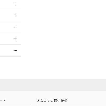
026/05/21
026/05/21
2026/7/29
社担当オムロン
お問い合わせ
ート
オムロンの提供価値