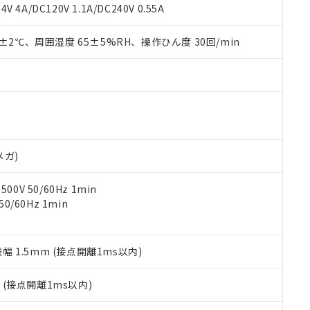
覧された時点での実際の在庫および標準価格とは異なる場合がある
1000ppm、 PBBs(ポリ臭化ビフェニル類) : 1000ppm、 PBDEs(ポリ臭化ジフェニルエーテル類
物質については閾値を超える意図的な使用がないことを確認しています。
V 4A/DC120V 1.1A/DC240V 0.55A
上の在庫あり
 1000ppm、 DIBP(フタル酸ジイソブチル) : 1000ppm、 BBP(フタル酸ブチルベンジル) :
品を、核兵器、ミサイル、化学兵器、生物兵器またはその他武器並
チルヘキシル)) : 1000ppm
況および標準価格はお客様のお取引先、またはお客様担当のオムロ
用いたしません。
0±2℃、周囲湿度 65±5%RH、操作ひん度 30回/min
ご相談ください。
は満たないが在庫あり
製品を第三者に販売する場合は、上記1、2および3の内容を当該第
機器販売店や当社販売拠点は「
販売ネットワーク
」をご確認くだ
販売先および販売に係わる関係者が違法に輸出するおそれがある場
用期限
び標準価格結果を当社の事前の承諾なく第三者に漏洩または開示し
え状況などにより、予定月が前後することがあります。
(最新の在庫状況については、お客様のお取引先、またはお客様担当
（10物質）のすべてが基準値以下であることを示します。
店・当社販売員にご確認ください)
能（部品リスト作成サービス）をご利用いただくには、I-Webメン
使用状況下において有害物質が外部に漏えいし、環境に深刻な影響を
あります。
機種、また在庫状況の情報を公開していない機種
ェブサイト上で当社にご登録された部品リストについて、当社およ
書ダウンロード
す。当社販売部門へお問い合わせください。
品・サービスに関するお客様との取引・商談に必要な範囲で利用す
合意する
キャンセル
メガ)
書をダウンロードすることができます。
利用者とは、
"個人情報の共同利用に関して"
の「1.共同利用者の
0V 50/60Hz 1min
します。
10物質）の非含有証明書
0/60Hz 1min
明書（当社基準）
日時点で非含有を証明するもので、過去に遡って非含有を証明するも
令のフタル酸エステル類４物質の対応では、対応完了までの期間は出
備考欄に対応日を記載しておりました。
振幅 1.5mm (接点開離1ms以内)
品への在庫切替を完了していることから、特段のことがない限り、20
す。
2
(接点開離1ms以内)