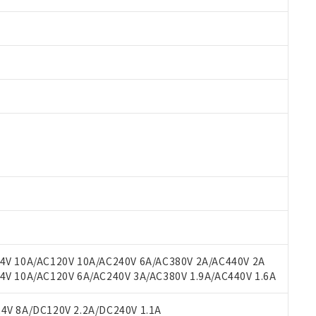
 RoHS指令（10物質）の非含有に対応した製品が提供可能な商品です
oHS指令（10物質）の非含有に対応した製品に切り替える予定のある
 RoHS指令（10物質）の非含有に非対応の商品で、対応品を出す予
 RoHS指令（10物質）の非含有の対応状況を調査中または確認中の
ンス料など無形物で、有害物質有無と関係のない商品です。
○×表
より、非含有部品としていたものが、含有品と判明した場合などやむ
みいただき、同意のうえご利用ください。
材料含有率が中国RoHSの基準値以下であることを示します。
材料含有率が中国RoHSの基準値を超えていることを示します。
、当社制御機器事業取扱商品の当社在庫状況および標準価格(税抜)
ら貴社製品のうち、外国為替および外国貿易法に定める商品（以下｢
質）：
V 10A/AC120V 10A/AC240V 6A/AC380V 2A/AC440V 2A
す。当社販売部門へお問い合わせください。
 水銀(Hg) 1000ppm以下、 カドミウム(Cd) 100ppm以下、
たは国外への提供する場合は、日本国政府の輸出許可(または役務取
 10A/AC120V 6A/AC240V 3A/AC380V 1.9A/AC440V 1.6A
000ppm以下、ポリ臭化ビフェニル類(PBB) 1000ppm以下、ポリ臭化ジフェニルエーテル類(P
事業取扱商品の中には、本サービスの対象外となる商品もあること
手続きをとります。
キシル) (DEHP)(別名：DOP) 1000ppm以下、フタル酸ブチルベンジル（BBP） 100
(GB/T26572)：
以下、フタル酸ジイソブチル (DIBP) 1000ppm以下
び標準価格照会結果は、記載している更新日時点での社内データに
物を破棄する場合は、完全に破砕するなど、違法に輸出されないよ
(水銀) : 1000ppm、 Cd(カドミウム) : 100ppm、
V 8A/DC120V 2.2A/DC240V 1.1A
業用監視および制御機器に対する適用除外項目は除く。