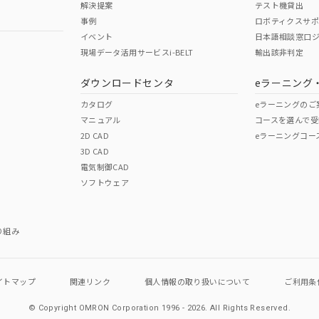
解決提案
テスト機貸出
事例
ロボティクスサ
イベント
日本語相談窓口
現場データ活用サービスi-BELT
輸出該非判定
I)
PBBs
PBDEs
DBP
ダウンロードセンタ
eラーニング
カタログ
eラーニングのご
マニュアル
コースを選んで受
O
O
O
2D CAD
eラーニングコー
3D CAD
電気制御CAD
在庫等で未対応品が混在する可能性があります。
ソフトウェア
問い合わせください。
この製品のRoHS/REACH対応
り組み
イトマップ
関連リンク
個人情報の
取り扱いについて
ご利用条
© Copyright OMRON Corporation 1996 - 2026.
All Rights Reserved.