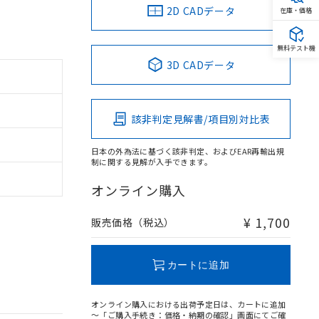
2D CADデータ
在庫・価格
無料テスト機
3D CADデータ
該非判定見解書/項目別対比表
日本の外為法に基づく該非判定、およびEAR再輸出規
制に関する見解が入手できます。
オンライン購入
¥ 1,700
販売価格（税込）
カートに追加
オンライン購入における出荷予定日は、カートに追加
～「ご購入手続き：価格・納期の確認」画面にてご確