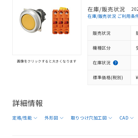
在庫/販売状況
20
在庫/販売状況 ご利用条
販売状況
機種区分
画像をクリックすると大きくなります
在庫状況
標準価格(税別)
詳細情報
定格/性能
外形図
取りつけ穴加工図
CAD