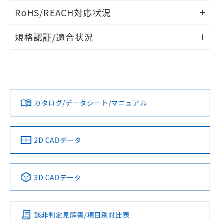
また、RoHS指令のフタル酸エステル類４
ログイン/会員登録いただくと、CADデータをダウンロー
RoHS/REACH対応状況
物質の対応では、対応完了までの期間は出
ドすることができます。
荷製品に未対応品が混在することから備考
情報更新：2026/7/29
欄に対応日を記載しておりました。
規格認証/適合状況
既に当社にて対応品への在庫切替を完了
ログイン/会員登録
EU RoHS
注意事項・凡例
A30NN-MNM-NYA-G111-NNについての規格認証/適合状況に
していることから、特段のことがない限
ついては、「カスタマーサポートセンタ お客様相談室」また
り、2022年1月12日より割愛しておりま
は貴社担当オムロン営業員または販売店にお問い合わせくだ
す。
対応状況
対応予定月
※1
※2
さい。
ダウンロードデータをご利用いただく前に、以下を必ずお読
みください。
カタログ/データシート/マニュアル
対応済み
ソフトウェアの使用条件
お問い合わせ
中国 RoHS
注意事項・凡例
2D CADデータ
中国 RoHS表
※1 ※2
3D CADデータ
Pb
Hg
Cd
Cr(VI)
該非判定見解書/項目別対比表
O
O
O
O