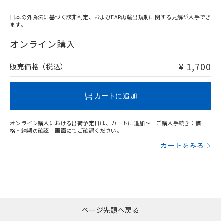
日本の外為法に基づく該非判定、およびEAR再輸出規制に関する見解が入手でき
ます。
"対応済み"や非含有の記載がされた商品であっても、流通
在庫等で未対応品が混在する可能性があります。
オンライン購入
非含有品が必要な際は、弊社営業部門もしくは販売店へお
問い合わせください。
¥ 1,700
販売価格（税込）
この製品のRoHS/REACH対応状況ページへ
カートに追加
オンライン購入における出荷予定日は、カートに追加～「ご購入手続き：価
格・納期の確認」画面にてご確認ください。
カートをみる
ページ先頭へ戻る