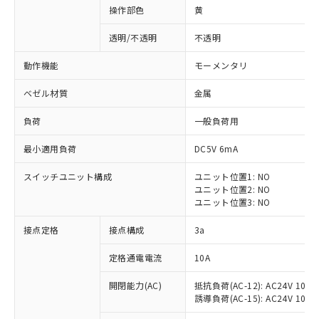
操作部色
黄
透明/不透明
不透明
動作機能
モーメンタリ
ベゼル材質
金属
負荷
一般負荷用
最小適用負荷
DC5V 6mA
スイッチユニット構成
ユニット位置1: NO
ユニット位置2: NO
ユニット位置3: NO
※1 対応状況
接点定格
接点構成
3a
対応済み：EU RoHS指令（10物質）の
定格通電電流
10A
非含有に対応した製品が提供可能な商品で
開閉能力(AC)
抵抗負荷(AC-12): AC24V 10A/A
す。
誘導負荷(AC-15): AC24V 10A/AC
対応予定：EU RoHS指令（10物質）の非含
ご利用条件
有に対応した製品に切り替える予定のある