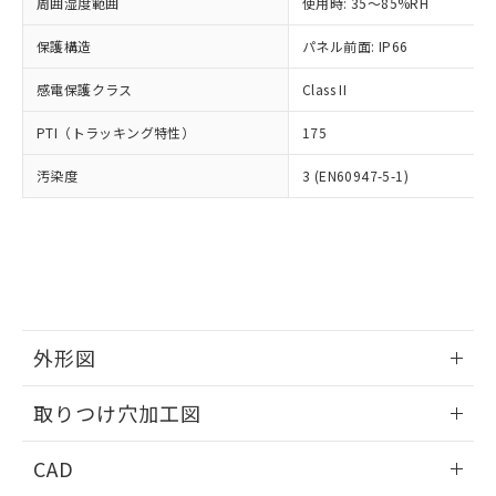
ご相談ください。
周囲湿度範囲
使用時: 35～85%RH
適用除外項目は除く。
ル、化学兵器、生物兵器またはその他
－
在庫なし(最新の在庫状況につ
オムロン制御機器販売店や当社販売拠
フタル酸エステル類の４物質については閾値を超える意
武器並びにこれらの製造装置等に一切
いては、お客様のお取引先、ま
図的な使用がないことを確認しています。
保護構造
パネル前面: IP66
点は「
販売ネットワーク
」をご確認
※2 環境保護使用期限
使用いたしません。
たはお客様担当のオムロン制御
ください。
当社は、貴社製品を第三者に販売する
感電保護クラス
Class II
機器販売店・当社販売員にご確
在庫状況および標準価格結果を当社の
※2 対応予定月
「ｅ」：有害物質（10物質）のすべてが基
場合は、上記1、2および3の内容を当
認ください)
事前の承諾なく第三者に漏洩または開
準値以下であることを示します。
PTI（トラッキング特性）
175
該第三者に通知します。また当社は、
示しないようお願いします。
部品在庫の切り替え状況などにより、予定
「10」：通常の使用状況下において有害物
販売先および販売に係わる関係者が違
マイパーツ機能（部品リスト作成サー
空
受注生産機種、また在庫状況の
汚染度
3 (EN60947-5-1)
月が前後することがあります。
質が外部に漏えいし、環境に深刻な影響を
法に輸出するおそれがある場合は、取
ビス）をご利用いただくには、I-Web
白
情報を公開していない機種
及ぼさない年数を意味します。
り引きをいたしません。
メンバーズにご登録されている必要が
「－」：未確認です。当社販売部門へお問
あります。
い合わせください。
お客様が当ウェブサイト上で当社にご
※3 非含有証明書ダウンロード
登録された部品リストについて、当社
および当社の共同利用者が、当社の製
下記の非含有証明書をダウンロードするこ
品・サービスに関するお客様との取
とができます。
合意する
キャンセル
引・商談に必要な範囲で利用すること
外形図
をご了承ください。
EU RoHS指令（10物質）の非含有証明書
※当社の共同利用者とは、
情報更新：2026/05/21
"個人情報
取りつけ穴加工図
51物質の非含有証明書（当社基準）
の共同利用に関して"
の「1.共同利
※本証明書は発行日時点で非含有を証明す
用者の範囲」に記載されている法人を
情報更新：2026/05/21
るもので、過去に遡って非含有を証明する
CAD
指します。
ものではありません。