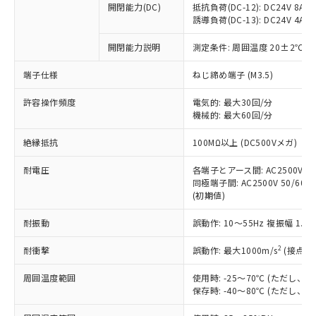
開閉能力(DC)
抵抗負荷(DC-12): DC24V 8A/DC
商品です。
誘導負荷(DC-13): DC24V 4A/DC
対応予定なし：EU RoHS指令（10物質）の
以下の条件をお読みいただき、同意のうえ
非含有に非対応の商品で、対応品を出す予
開閉能力説明
測定条件: 周囲温度 20±2℃、
ご利用ください。
定はありません。
調査・確認中：EU RoHS指令（10物質）の
端子仕様
ねじ締め端子 (M3.5)
本サービスは、当社制御機器事業取扱
※1 中国RoHS○×表
非含有の対応状況を調査中または確認中の
商品の当社在庫状況および標準価格
許容操作頻度
商品です。
電気的: 最大30回/分
(税抜)を提供させていただくもので
「○」：最大均質材料含有率が中国RoHSの
機械的: 最大60回/分
非該当品：ライセンス料など無形物で、有
す。
基準値以下であることを示します。
害物質有無と関係のない商品です。
当社制御機器事業取扱商品の中には、
絶縁抵抗
100MΩ以上 (DC500Vメガ)
「×」：最大均質材料含有率が中国RoHSの
仕入先様の事情により、非含有部品として
本サービスの対象外となる商品もある
基準値を超えていることを示します。
いたものが、含有品と判明した場合などや
当社は、これら貴社製品のうち、外国
ことをご了承ください。
耐電圧
各端子とアース間: AC2500V 50/
「－」：未確認です。当社販売部門へお問
むを得ず変更することがあります。
為替および外国貿易法に定める商品
同極端子間: AC2500V 50/60Hz
在庫状況および標準価格照会結果は、
い合わせください。
（以下｢規制貨物等」という）を輸出
(初期値)
記載している更新日時点での社内デー
*EU RoHS指令（10物質）：
または国外への提供する場合は、日本
記
タに基づき作成されるものであり、閲
説明
鉛(Pb) 1000ppm以下、 水銀(Hg) 1000ppm以下、 カド
*中国RoHS10物質の基準値 (GB/T26572)：
耐振動
誤動作: 10～55Hz 複振幅 1.
国政府の輸出許可(または役務取引許
号
覧された時点での実際の在庫および標
ミウム(Cd) 100ppm以下、
Pb(鉛) :1000ppm、 Hg(水銀) : 1000ppm、 Cd(カドミウ
可)を取得するなどの必要な手続きを
六価クロム(Cr(Ⅵ)) 1000ppm以下、ポリ臭化ビフェニル
ム) : 100ppm、
準価格とは異なる場合があることをご
類(PBB) 1000ppm以下、ポリ臭化ジフェニルエーテル類
2
耐衝撃
誤動作: 最大1000m/s
(接点開
Cr(Ⅵ)(六価クロム) : 1000ppm、 PBBs(ポリ臭化ビフェ
とります。
了承ください。
(PBDE) 1000ppm以下、フタル酸ビス(2-エチルヘキシ
○
一定数以上の在庫あり
ニル類) : 1000ppm、 PBDEs(ポリ臭化ジフェニルエーテ
当社は規制貨物を破棄する場合は、完
ル) (DEHP)(別名：DOP) 1000ppm以下、フタル酸ブチ
正式な納期状況および標準価格はお客
ル類) : 1000ppm、
周囲温度範囲
使用時: -25～70℃ (ただし
ルベンジル（BBP） 1000ppm以下、フタル酸ジブチル
全に破砕するなど、違法に輸出されな
DBP(フタル酸ジブチル) : 1000ppm、 DIBP(フタル酸ジ
様のお取引先、またはお客様担当のオ
保存時: -40～80℃ (ただし
（DBP） 1000ppm以下、フタル酸ジイソブチル
イソブチル) : 1000ppm、 BBP(フタル酸ブチルベンジ
△
一定数には満たないが在庫あり
いよう必要な手段を講じます。
ムロン制御機器販売店・当社販売員に
(DIBP) 1000ppm以下
ル) : 1000ppm、
当社は貴社製品を、核兵器、ミサイ
但し、RoHS指令で産業用監視および制御機器に対する
DEHP(フタル酸ビス(2-エチルヘキシル)) : 1000ppm