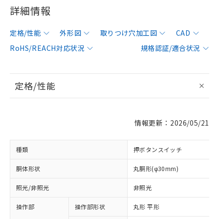
詳細情報
定格/性能
外形図
取りつけ穴加工図
CAD
RoHS/REACH対応状況
規格認証/適合状況
定格/性能
情報更新：2026/05/21
種類
押ボタンスイッチ
胴体形状
丸胴形(φ30mm)
照光/非照光
非照光
操作部
操作部形状
丸形 平形