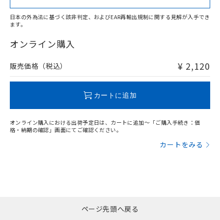
日本の外為法に基づく該非判定、およびEAR再輸出規制に関する見解が入手でき
ます。
"対応済み"や非含有の記載がされた商品であっても、流通
在庫等で未対応品が混在する可能性があります。
オンライン購入
非含有品が必要な際は、弊社営業部門もしくは販売店へお
問い合わせください。
¥ 2,120
販売価格（税込）
この製品のRoHS/REACH対応状況ページへ
カートに追加
オンライン購入における出荷予定日は、カートに追加～「ご購入手続き：価
格・納期の確認」画面にてご確認ください。
カートをみる
ページ先頭へ戻る