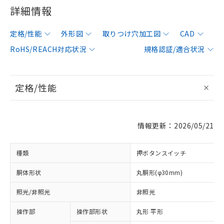
詳細情報
定格/性能
外形図
取りつけ穴加工図
CAD
RoHS/REACH対応状況
規格認証/適合状況
定格/性能
情報更新：2026/05/21
種類
押ボタンスイッチ
胴体形状
丸胴形(φ30mm)
照光/非照光
非照光
操作部
操作部形状
丸形 平形