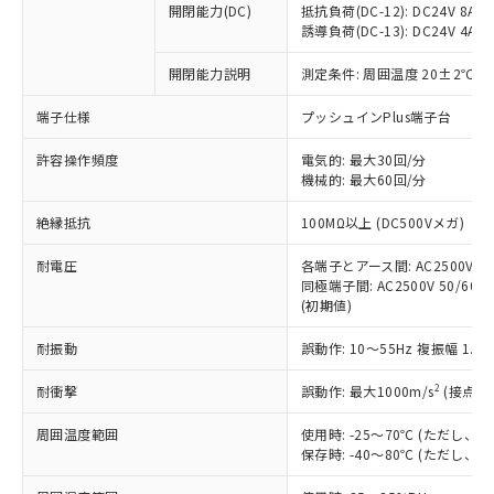
開閉能力(DC)
抵抗負荷(DC-12): DC24V 8A/DC
商品です。
誘導負荷(DC-13): DC24V 4A/DC
対応予定なし：EU RoHS指令（10物質）の
以下の条件をお読みいただき、同意のうえ
非含有に非対応の商品で、対応品を出す予
開閉能力説明
測定条件: 周囲温度 20±2℃、
ご利用ください。
定はありません。
調査・確認中：EU RoHS指令（10物質）の
端子仕様
プッシュインPlus端子台
本サービスは、当社制御機器事業取扱
※1 中国RoHS○×表
非含有の対応状況を調査中または確認中の
商品の当社在庫状況および標準価格
許容操作頻度
商品です。
電気的: 最大30回/分
(税抜)を提供させていただくもので
「○」：最大均質材料含有率が中国RoHSの
機械的: 最大60回/分
非該当品：ライセンス料など無形物で、有
す。
基準値以下であることを示します。
害物質有無と関係のない商品です。
当社制御機器事業取扱商品の中には、
絶縁抵抗
100MΩ以上 (DC500Vメガ)
「×」：最大均質材料含有率が中国RoHSの
仕入先様の事情により、非含有部品として
本サービスの対象外となる商品もある
基準値を超えていることを示します。
いたものが、含有品と判明した場合などや
当社は、これら貴社製品のうち、外国
ことをご了承ください。
耐電圧
各端子とアース間: AC2500V 50/
「－」：未確認です。当社販売部門へお問
むを得ず変更することがあります。
為替および外国貿易法に定める商品
同極端子間: AC2500V 50/60Hz
在庫状況および標準価格照会結果は、
い合わせください。
（以下｢規制貨物等」という）を輸出
(初期値)
記載している更新日時点での社内デー
*EU RoHS指令（10物質）：
または国外への提供する場合は、日本
記
タに基づき作成されるものであり、閲
説明
鉛(Pb) 1000ppm以下、 水銀(Hg) 1000ppm以下、 カド
*中国RoHS10物質の基準値 (GB/T26572)：
耐振動
誤動作: 10～55Hz 複振幅 1.
国政府の輸出許可(または役務取引許
号
覧された時点での実際の在庫および標
ミウム(Cd) 100ppm以下、
Pb(鉛) :1000ppm、 Hg(水銀) : 1000ppm、 Cd(カドミウ
可)を取得するなどの必要な手続きを
六価クロム(Cr(Ⅵ)) 1000ppm以下、ポリ臭化ビフェニル
ム) : 100ppm、
準価格とは異なる場合があることをご
類(PBB) 1000ppm以下、ポリ臭化ジフェニルエーテル類
2
耐衝撃
誤動作: 最大1000m/s
(接点開
Cr(Ⅵ)(六価クロム) : 1000ppm、 PBBs(ポリ臭化ビフェ
とります。
了承ください。
(PBDE) 1000ppm以下、フタル酸ビス(2-エチルヘキシ
○
一定数以上の在庫あり
ニル類) : 1000ppm、 PBDEs(ポリ臭化ジフェニルエーテ
当社は規制貨物を破棄する場合は、完
ル) (DEHP)(別名：DOP) 1000ppm以下、フタル酸ブチ
正式な納期状況および標準価格はお客
ル類) : 1000ppm、
周囲温度範囲
使用時: -25～70℃ (ただし
ルベンジル（BBP） 1000ppm以下、フタル酸ジブチル
全に破砕するなど、違法に輸出されな
DBP(フタル酸ジブチル) : 1000ppm、 DIBP(フタル酸ジ
様のお取引先、またはお客様担当のオ
保存時: -40～80℃ (ただし
（DBP） 1000ppm以下、フタル酸ジイソブチル
イソブチル) : 1000ppm、 BBP(フタル酸ブチルベンジ
△
一定数には満たないが在庫あり
いよう必要な手段を講じます。
ムロン制御機器販売店・当社販売員に
(DIBP) 1000ppm以下
ル) : 1000ppm、
当社は貴社製品を、核兵器、ミサイ
但し、RoHS指令で産業用監視および制御機器に対する
DEHP(フタル酸ビス(2-エチルヘキシル)) : 1000ppm