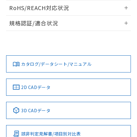
また、RoHS指令のフタル酸エステル類４
ログイン/会員登録いただくと、CADデータをダウンロー
RoHS/REACH対応状況
物質の対応では、対応完了までの期間は出
ドすることができます。
荷製品に未対応品が混在することから備考
情報更新：2026/7/29
欄に対応日を記載しておりました。
規格認証/適合状況
既に当社にて対応品への在庫切替を完了
ログイン/会員登録
EU RoHS
注意事項・凡例
A30NN-MNM-NWA-P122-NNについての規格認証/適合状況に
していることから、特段のことがない限
ついては、「カスタマーサポートセンタ お客様相談室」また
り、2022年1月12日より割愛しておりま
は貴社担当オムロン営業員または販売店にお問い合わせくだ
す。
対応状況
対応予定月
※1
※2
さい。
ダウンロードデータをご利用いただく前に、以下を必ずお読
みください。
カタログ/データシート/マニュアル
対応済み
ソフトウェアの使用条件
お問い合わせ
中国 RoHS
注意事項・凡例
2D CADデータ
中国 RoHS表
※1 ※2
3D CADデータ
Pb
Hg
Cd
Cr(VI)
該非判定見解書/項目別対比表
O
O
O
O