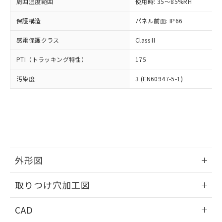
ご相談ください。
周囲湿度範囲
使用時: 35～85%RH
適用除外項目は除く。
ル、化学兵器、生物兵器またはその他
－
在庫なし(最新の在庫状況につ
オムロン制御機器販売店や当社販売拠
フタル酸エステル類の４物質については閾値を超える意
武器並びにこれらの製造装置等に一切
いては、お客様のお取引先、ま
図的な使用がないことを確認しています。
保護構造
パネル前面: IP66
点は「
販売ネットワーク
」をご確認
※2 環境保護使用期限
使用いたしません。
たはお客様担当のオムロン制御
ください。
当社は、貴社製品を第三者に販売する
感電保護クラス
Class II
機器販売店・当社販売員にご確
在庫状況および標準価格結果を当社の
※2 対応予定月
「ｅ」：有害物質（10物質）のすべてが基
場合は、上記1、2および3の内容を当
認ください)
事前の承諾なく第三者に漏洩または開
準値以下であることを示します。
PTI（トラッキング特性）
175
該第三者に通知します。また当社は、
示しないようお願いします。
部品在庫の切り替え状況などにより、予定
「10」：通常の使用状況下において有害物
販売先および販売に係わる関係者が違
マイパーツ機能（部品リスト作成サー
空
受注生産機種、また在庫状況の
汚染度
3 (EN60947-5-1)
月が前後することがあります。
質が外部に漏えいし、環境に深刻な影響を
法に輸出するおそれがある場合は、取
ビス）をご利用いただくには、I-Web
白
情報を公開していない機種
及ぼさない年数を意味します。
り引きをいたしません。
メンバーズにご登録されている必要が
「－」：未確認です。当社販売部門へお問
あります。
い合わせください。
お客様が当ウェブサイト上で当社にご
※3 非含有証明書ダウンロード
登録された部品リストについて、当社
および当社の共同利用者が、当社の製
下記の非含有証明書をダウンロードするこ
品・サービスに関するお客様との取
とができます。
合意する
キャンセル
引・商談に必要な範囲で利用すること
外形図
をご了承ください。
EU RoHS指令（10物質）の非含有証明書
※当社の共同利用者とは、
情報更新：2026/05/21
"個人情報
取りつけ穴加工図
51物質の非含有証明書（当社基準）
の共同利用に関して"
の「1.共同利
※本証明書は発行日時点で非含有を証明す
用者の範囲」に記載されている法人を
情報更新：2026/05/21
るもので、過去に遡って非含有を証明する
CAD
指します。
ものではありません。