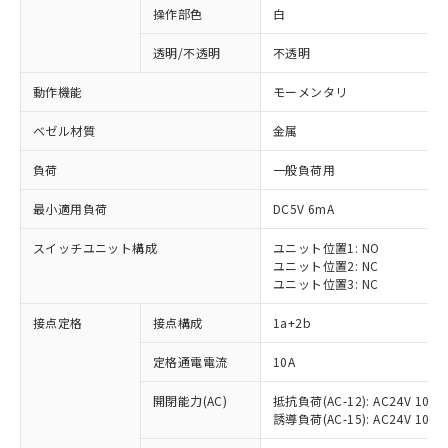
操作部色
白
透明/不透明
不透明
動作機能
モーメンタリ
ベゼル材質
金属
負荷
一般負荷用
最小適用負荷
DC5V 6mA
スイッチユニット構成
ユニット位置1: NO
ユニット位置2: NC
ユニット位置3: NC
※1 対応状況
接点定格
接点構成
1a+2b
対応済み：EU RoHS指令（10物質）の
定格通電電流
10A
非含有に対応した製品が提供可能な商品で
開閉能力(AC)
抵抗負荷(AC-12): AC24V 10A/A
す。
誘導負荷(AC-15): AC24V 10A/AC
対応予定：EU RoHS指令（10物質）の非含
ご利用条件
有に対応した製品に切り替える予定のある