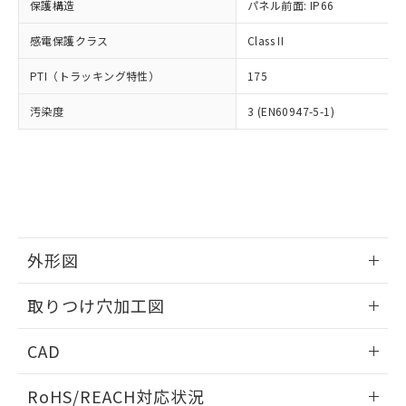
－
在庫なし(最新の在庫状況につ
オムロン制御機器販売店や当社販売拠
保護構造
パネル前面: IP66
フタル酸エステル類の４物質については閾値を超える意
武器並びにこれらの製造装置等に一切
いては、お客様のお取引先、ま
図的な使用がないことを確認しています。
点は「
販売ネットワーク
」をご確認
※2 環境保護使用期限
使用いたしません。
たはお客様担当のオムロン制御
感電保護クラス
Class II
ください。
当社は、貴社製品を第三者に販売する
機器販売店・当社販売員にご確
在庫状況および標準価格結果を当社の
※2 対応予定月
「ｅ」：有害物質（10物質）のすべてが基
場合は、上記1、2および3の内容を当
PTI（トラッキング特性）
175
認ください)
事前の承諾なく第三者に漏洩または開
準値以下であることを示します。
該第三者に通知します。また当社は、
示しないようお願いします。
部品在庫の切り替え状況などにより、予定
「10」：通常の使用状況下において有害物
汚染度
3 (EN60947-5-1)
販売先および販売に係わる関係者が違
マイパーツ機能（部品リスト作成サー
空
受注生産機種、また在庫状況の
月が前後することがあります。
質が外部に漏えいし、環境に深刻な影響を
法に輸出するおそれがある場合は、取
ビス）をご利用いただくには、I-Web
白
情報を公開していない機種
及ぼさない年数を意味します。
り引きをいたしません。
メンバーズにご登録されている必要が
「－」：未確認です。当社販売部門へお問
あります。
い合わせください。
お客様が当ウェブサイト上で当社にご
※3 非含有証明書ダウンロード
登録された部品リストについて、当社
および当社の共同利用者が、当社の製
下記の非含有証明書をダウンロードするこ
品・サービスに関するお客様との取
外形図
とができます。
合意する
キャンセル
引・商談に必要な範囲で利用すること
をご了承ください。
情報更新：2026/05/21
EU RoHS指令（10物質）の非含有証明書
取りつけ穴加工図
※当社の共同利用者とは、
"個人情報
51物質の非含有証明書（当社基準）
の共同利用に関して"
の「1.共同利
情報更新：2026/05/21
※本証明書は発行日時点で非含有を証明す
用者の範囲」に記載されている法人を
CAD
るもので、過去に遡って非含有を証明する
指します。
ものではありません。
ログイン/会員登録いただくと、CADデータをダウンロー
RoHS/REACH対応状況
また、RoHS指令のフタル酸エステル類４
ドすることができます。