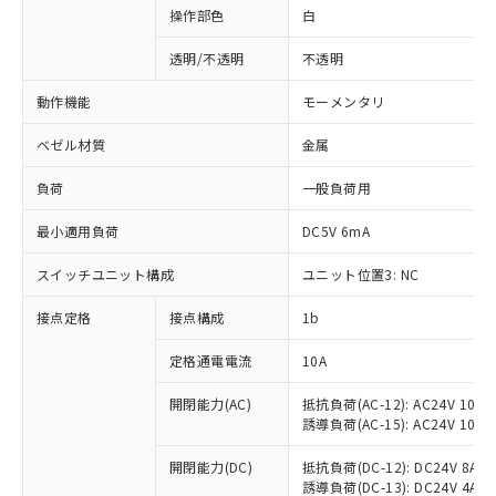
操作部色
白
透明/不透明
不透明
動作機能
モーメンタリ
ベゼル材質
金属
負荷
一般負荷用
最小適用負荷
DC5V 6mA
スイッチユニット構成
ユニット位置3: NC
接点定格
接点構成
1b
※1 対応状況
定格通電電流
10A
対応済み：EU RoHS指令（10物質）の
非含有に対応した製品が提供可能な商品で
開閉能力(AC)
抵抗負荷(AC-12): AC24V 10A/A
誘導負荷(AC-15): AC24V 10A/AC
す。
対応予定：EU RoHS指令（10物質）の非含
ご利用条件
開閉能力(DC)
抵抗負荷(DC-12): DC24V 8A/DC
有に対応した製品に切り替える予定のある
誘導負荷(DC-13): DC24V 4A/DC