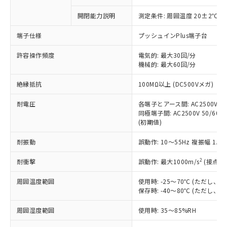
商品です。
対応予定なし：EU RoHS指令（10物質）の
開閉能力説明
測定条件: 周囲温度 20±2℃、
以下の条件をお読みいただき、同意のうえ
非含有に非対応の商品で、対応品を出す予
ご利用ください。
定はありません。
端子仕様
プッシュインPlus端子台
調査・確認中：EU RoHS指令（10物質）の
本サービスは、当社制御機器事業取扱
※1 中国RoHS○×表
非含有の対応状況を調査中または確認中の
許容操作頻度
電気的: 最大30回/分
商品の当社在庫状況および標準価格
商品です。
機械的: 最大60回/分
(税抜)を提供させていただくもので
「○」：最大均質材料含有率が中国RoHSの
非該当品：ライセンス料など無形物で、有
す。
絶縁抵抗
基準値以下であることを示します。
100MΩ以上 (DC500Vメガ)
害物質有無と関係のない商品です。
当社制御機器事業取扱商品の中には、
「×」：最大均質材料含有率が中国RoHSの
仕入先様の事情により、非含有部品として
本サービスの対象外となる商品もある
耐電圧
各端子とアース間: AC2500V 50/
基準値を超えていることを示します。
いたものが、含有品と判明した場合などや
当社は、これら貴社製品のうち、外国
ことをご了承ください。
同極端子間: AC2500V 50/60Hz
「－」：未確認です。当社販売部門へお問
むを得ず変更することがあります。
為替および外国貿易法に定める商品
(初期値)
在庫状況および標準価格照会結果は、
い合わせください。
（以下｢規制貨物等」という）を輸出
記載している更新日時点での社内デー
*EU RoHS指令（10物質）：
または国外への提供する場合は、日本
耐振動
誤動作: 10～55Hz 複振幅 1.
記
タに基づき作成されるものであり、閲
説明
鉛(Pb) 1000ppm以下、 水銀(Hg) 1000ppm以下、 カド
*中国RoHS10物質の基準値 (GB/T26572)：
国政府の輸出許可(または役務取引許
号
覧された時点での実際の在庫および標
ミウム(Cd) 100ppm以下、
Pb(鉛) :1000ppm、 Hg(水銀) : 1000ppm、 Cd(カドミウ
2
耐衝撃
誤動作: 最大1000m/s
(接点開
可)を取得するなどの必要な手続きを
六価クロム(Cr(Ⅵ)) 1000ppm以下、ポリ臭化ビフェニル
ム) : 100ppm、
準価格とは異なる場合があることをご
類(PBB) 1000ppm以下、ポリ臭化ジフェニルエーテル類
Cr(Ⅵ)(六価クロム) : 1000ppm、 PBBs(ポリ臭化ビフェ
とります。
了承ください。
(PBDE) 1000ppm以下、フタル酸ビス(2-エチルヘキシ
○
一定数以上の在庫あり
ニル類) : 1000ppm、 PBDEs(ポリ臭化ジフェニルエーテ
周囲温度範囲
使用時: -25～70℃ (ただし
当社は規制貨物を破棄する場合は、完
ル) (DEHP)(別名：DOP) 1000ppm以下、フタル酸ブチ
正式な納期状況および標準価格はお客
ル類) : 1000ppm、
保存時: -40～80℃ (ただし
ルベンジル（BBP） 1000ppm以下、フタル酸ジブチル
全に破砕するなど、違法に輸出されな
DBP(フタル酸ジブチル) : 1000ppm、 DIBP(フタル酸ジ
様のお取引先、またはお客様担当のオ
（DBP） 1000ppm以下、フタル酸ジイソブチル
イソブチル) : 1000ppm、 BBP(フタル酸ブチルベンジ
△
一定数には満たないが在庫あり
いよう必要な手段を講じます。
ムロン制御機器販売店・当社販売員に
(DIBP) 1000ppm以下
ル) : 1000ppm、
周囲湿度範囲
使用時: 35～85%RH
当社は貴社製品を、核兵器、ミサイ
但し、RoHS指令で産業用監視および制御機器に対する
DEHP(フタル酸ビス(2-エチルヘキシル)) : 1000ppm
ご相談ください。
適用除外項目は除く。
ル、化学兵器、生物兵器またはその他