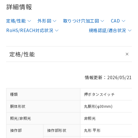
詳細情報
定格/性能
外形図
取りつけ穴加工図
CAD
RoHS/REACH対応状況
規格認証/適合状況
定格/性能
情報更新：2026/05/21
種類
押ボタンスイッチ
胴体形状
丸胴形(φ30mm)
照光/非照光
非照光
操作部
操作部形状
丸形 平形