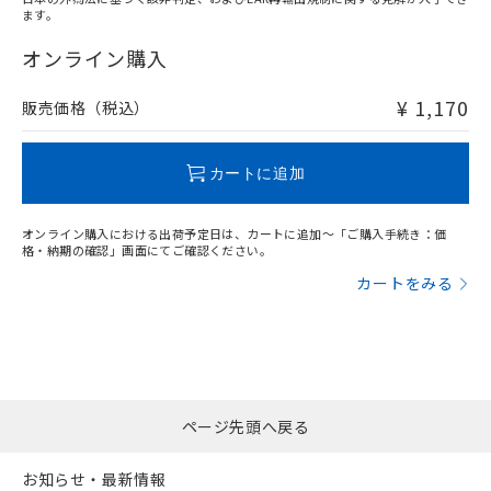
ます。
"対応済み"や非含有の記載がされた商品であっても、流通
在庫等で未対応品が混在する可能性があります。
オンライン購入
非含有品が必要な際は、弊社営業部門もしくは販売店へお
問い合わせください。
¥ 1,170
販売価格（税込）
この製品のRoHS/REACH対応状況ページへ
カートに追加
オンライン購入における出荷予定日は、カートに追加～「ご購入手続き：価
格・納期の確認」画面にてご確認ください。
カートをみる
ページ先頭へ戻る
お知らせ・最新情報