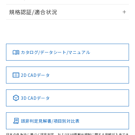
物質の対応では、対応完了までの期間は出
情報更新：
荷製品に未対応品が混在することから備考
規格認証/適合状況
欄に対応日を記載しておりました。
ログイン/会員登録
EU RoHS
注意事項・凡例
既に当社にて対応品への在庫切替を完了
A30NN-MNM-NWA-P002-NNについての規格認証/適合状況に
していることから、特段のことがない限
ついては、「カスタマーサポートセンタ お客様相談室」また
り、2022年1月12日より割愛しておりま
は貴社担当オムロン営業員または販売店にお問い合わせくだ
対応状況
対応予定月
※1
※2
す。
さい。
ダウンロードデータをご利用いただく前に、以下を必ずお読
みください。
カタログ/データシート/マニュアル
対応済み
ソフトウェアの使用条件
お問い合わせ
中国 RoHS
注意事項・凡例
2D CADデータ
中国 RoHS表
※1 ※2
3D CADデータ
Pb
Hg
Cd
Cr(VI)
該非判定見解書/項目別対比表
O
O
O
O
日本の外為法に基づく該非判定、およびEAR再輸出規制に関する見解が入手でき