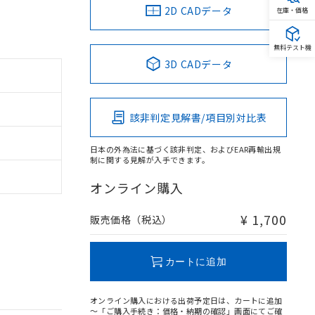
2D CADデータ
在庫・価格
無料テスト機
3D CADデータ
該非判定見解書/項目別対比表
日本の外為法に基づく該非判定、およびEAR再輸出規
制に関する見解が入手できます。
オンライン購入
¥ 1,700
販売価格（税込）
カートに追加
オンライン購入における出荷予定日は、カートに追加
～「ご購入手続き：価格・納期の確認」画面にてご確