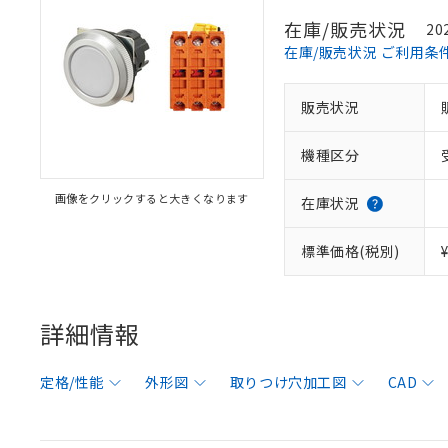
在庫/販売状況
20
在庫/販売状況 ご利用条
販売状況
機種区分
画像をクリックすると大きくなります
在庫状況
標準価格(税別)
詳細情報
定格/性能
外形図
取りつけ穴加工図
CAD