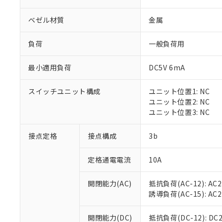
ベゼル材質
金属
負荷
一般負荷用
最小適用負荷
DC5V 6mA
※1 対応状況
スイッチユニット構成
ユニット位置1: NC
対応済み：EU
ユニット位置2: NC
対応予定：EU R
ユニット位置3: NC
対応予定なし：EU
調査・確認中：EU
ご利用条件
接点定格
接点構成
3b
非該当品：ライセ
※1 中国RoHS
仕入先様の事情に
定格通電電流
10A
があります。
以下の条件をお読
「○」：最大均質
「×」：最大均質
本サービスは
当社は、これ
*EU RoHS指令（10物
開閉能力(AC)
抵抗負荷(AC-12): AC24
「－」：未確認で
鉛(Pb) 1000ppm以下、
くものです。
う）を輸出ま
誘導負荷(AC-15): AC24V
記
説明
六価クロム(Cr(Ⅵ)) 1
当社制御機器
などの必要な
フタル酸ビス(2-エチルヘ
号
*中国RoHS10物質の基準値 
ル（DBP） 1000ppm
在庫状況およ
当社は規制貨
Pb(鉛) :1000ppm、 Hg
開閉能力(DC)
抵抗負荷(DC-12): DC24
但し、RoHS指令で産