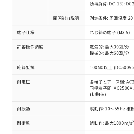
のであり、閲
ます。
Cr(Ⅵ)(六価クロム) : 
フタル酸エステル類の４
誘導負荷(DC-13): DC24
○
一定数以
DBP(フタル酸ジブチル) :
い。
当社は貴社製
DEHP(フタル酸ビス(2-エ
正式な納期状
置等に一切使
開閉能力説明
測定条件: 周囲温度 2
当社販売員に
※2 対応予定月
△
一定数に
当社は、貴社
オムロン制御
また当社は、
※2 環境保護使
在庫状況およ
部品在庫の切り替
たしません。
端子仕様
ねじ締め端子 (M3.5)
－
在庫なし
す。
「ｅ」：有害物質
機器販売
マイパーツ機
「10」：通常の
許容操作頻度
電気的: 最大30回/分
ている必要が
味します。
機械的: 最大60回/分
空
受注生産
お客様が当ウ
※3 非含有証明
「－」：未確認で
白
が、当社の製
絶縁抵抗
100MΩ以上 (DC500V
さい。
下記の非含有証明
※当社の共同
耐電圧
各端子とアース間: AC250
いる法人を指
EU RoHS指令（
同極端子間: AC2500V 5
51物質の非含有証
(初期値)
※本証明書は発行
また、RoHS指
混在することから
耐振動
誤動作: 10～55Hz 複
既に当社にて対応
り割愛しておりま
耐衝撃
誤動作: 最大1000m/s