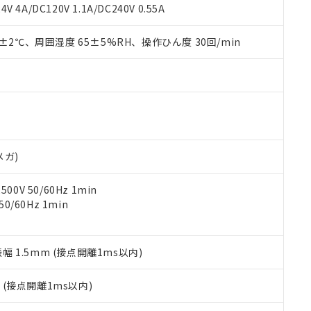
覧された時点での実際の在庫および標準価格とは異なる場合がある
1000ppm、 PBBs(ポリ臭化ビフェニル類) : 1000ppm、 PBDEs(ポリ臭化ジフェニルエーテル類
物質については閾値を超える意図的な使用がないことを確認しています。
V 4A/DC120V 1.1A/DC240V 0.55A
上の在庫あり
 1000ppm、 DIBP(フタル酸ジイソブチル) : 1000ppm、 BBP(フタル酸ブチルベンジル) :
品を、核兵器、ミサイル、化学兵器、生物兵器またはその他武器並
チルヘキシル)) : 1000ppm
況および標準価格はお客様のお取引先、またはお客様担当のオムロ
用いたしません。
0±2℃、周囲湿度 65±5%RH、操作ひん度 30回/min
ご相談ください。
は満たないが在庫あり
製品を第三者に販売する場合は、上記1、2および3の内容を当該第
機器販売店や当社販売拠点は「
販売ネットワーク
」をご確認くだ
販売先および販売に係わる関係者が違法に輸出するおそれがある場
用期限
び標準価格結果を当社の事前の承諾なく第三者に漏洩または開示し
え状況などにより、予定月が前後することがあります。
(最新の在庫状況については、お客様のお取引先、またはお客様担当
（10物質）のすべてが基準値以下であることを示します。
店・当社販売員にご確認ください)
能（部品リスト作成サービス）をご利用いただくには、I-Webメン
使用状況下において有害物質が外部に漏えいし、環境に深刻な影響を
あります。
機種、また在庫状況の情報を公開していない機種
ェブサイト上で当社にご登録された部品リストについて、当社およ
書ダウンロード
す。当社販売部門へお問い合わせください。
品・サービスに関するお客様との取引・商談に必要な範囲で利用す
合意する
キャンセル
メガ)
書をダウンロードすることができます。
利用者とは、
"個人情報の共同利用に関して"
の「1.共同利用者の
0V 50/60Hz 1min
します。
10物質）の非含有証明書
0/60Hz 1min
明書（当社基準）
日時点で非含有を証明するもので、過去に遡って非含有を証明するも
令のフタル酸エステル類４物質の対応では、対応完了までの期間は出
備考欄に対応日を記載しておりました。
振幅 1.5mm (接点開離1ms以内)
品への在庫切替を完了していることから、特段のことがない限り、20
す。
2
(接点開離1ms以内)