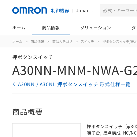
制御機器
Japan
ホーム
商品情報
ソリューション
ダ
ホーム
>
商品情報
>
商品カテゴリ
>
スイッチ
>
押ボタンスイッチ/表
押ボタンスイッチ
A30NN-MNM-NWA-G
A30NN / A30NL 押ボタンスイッチ 形式仕様一覧
商品概要
押ボタンスイッチ（φ30）,
端子台, 接点構成: NC/NC