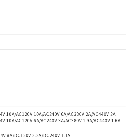
 RoHS指令（10物質）の非含有に対応した製品が提供可能な商品です
oHS指令（10物質）の非含有に対応した製品に切り替える予定のある
 RoHS指令（10物質）の非含有に非対応の商品で、対応品を出す予
 RoHS指令（10物質）の非含有の対応状況を調査中または確認中の
ンス料など無形物で、有害物質有無と関係のない商品です。
○×表
より、非含有部品としていたものが、含有品と判明した場合などやむ
みいただき、同意のうえご利用ください。
材料含有率が中国RoHSの基準値以下であることを示します。
材料含有率が中国RoHSの基準値を超えていることを示します。
、当社制御機器事業取扱商品の当社在庫状況および標準価格(税抜)
ら貴社製品のうち、外国為替および外国貿易法に定める商品（以下｢
質）：
V 10A/AC120V 10A/AC240V 6A/AC380V 2A/AC440V 2A
す。当社販売部門へお問い合わせください。
 水銀(Hg) 1000ppm以下、 カドミウム(Cd) 100ppm以下、
たは国外への提供する場合は、日本国政府の輸出許可(または役務取
 10A/AC120V 6A/AC240V 3A/AC380V 1.9A/AC440V 1.6A
000ppm以下、ポリ臭化ビフェニル類(PBB) 1000ppm以下、ポリ臭化ジフェニルエーテル類(P
事業取扱商品の中には、本サービスの対象外となる商品もあること
手続きをとります。
キシル) (DEHP)(別名：DOP) 1000ppm以下、フタル酸ブチルベンジル（BBP） 100
(GB/T26572)：
以下、フタル酸ジイソブチル (DIBP) 1000ppm以下
び標準価格照会結果は、記載している更新日時点での社内データに
物を破棄する場合は、完全に破砕するなど、違法に輸出されないよ
(水銀) : 1000ppm、 Cd(カドミウム) : 100ppm、
V 8A/DC120V 2.2A/DC240V 1.1A
業用監視および制御機器に対する適用除外項目は除く。