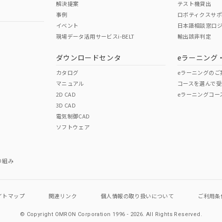
解決提案
テスト機貸出
事例
ロボティクスサ
イベント
日本語相談窓口
現場データ活用サービスi-BELT
輸出該非判定
I)
PBBs
PBDEs
DBP
ダウンロードセンタ
eラーニング
カタログ
eラーニングのご
マニュアル
コースを選んで受
O
O
O
2D CAD
eラーニングコー
3D CAD
電気制御CAD
在庫等で未対応品が混在する可能性があります。
ソフトウェア
問い合わせください。
この製品のRoHS/REACH対応
り組み
イトマップ
関連リンク
個人情報の
取り扱いについて
ご利用条
© Copyright OMRON Corporation 1996 - 2026.
All Rights Reserved.