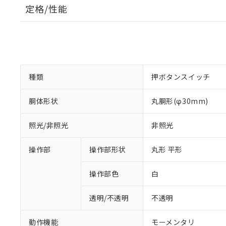
定格/性能
種類
押ボタンスイッチ
胴体形状
丸胴形(φ30mm)
照光/非照光
非照光
操作部
操作部形状
丸形 平形
操作部色
白
透明/不透明
不透明
動作機能
モーメンタリ