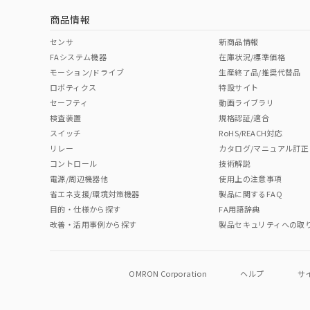
商品情報
中国 RoHS表
※1 ※2
センサ
新商品情報
FAシステム機器
在庫状況/標準価格
Pb
Hg
Cd
Cr(V
モーション/ドライブ
生産終了品/推奨代替品
ロボティクス
特設サイト
セーフティ
動画ライブラリ
検査装置
規格認証/適合
O
O
O
O
スイッチ
RoHS/REACH対応
リレー
カタログ/マニュアル訂正
コントロール
技術解説
"対応済み"や非含有の記載がされた商品であっても、流通
電源/周辺機器他
使用上の注意事項
非含有品が必要な際は、弊社営業部門もしくは販売店へお
省エネ支援/環境対策機器
製品に関するFAQ
目的・仕様から探す
FA用語辞典
改善・活用事例から探す
製品セキュリティへの取
OMRON Corporation
ヘルプ
サ