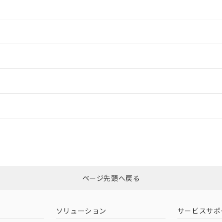
情報更新：2
情報更新：2
ードすることができます。
情報更新：
ログイン/会員登録
適合状況については、「カスタマーサポートセンタ お客様相談室」または貴
みください。
非含有証明書
※3
ページ先頭へ戻る
ダウンロードはこちら
ソリューション
サービスサポ