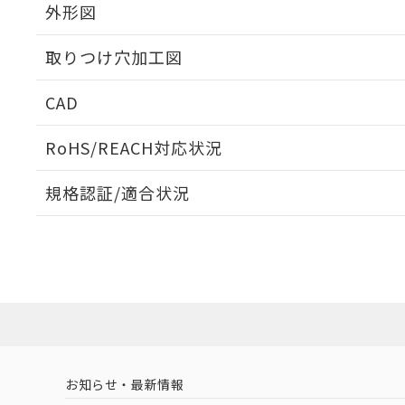
外形図
取りつけ穴加工図
CAD
ログイン/会員登録いただくと、CADデータをダウンロ
RoHS/REACH対応状況
規格認証/適合状況
EU RoHS
注意事項・凡例
A30NN-MNM-NWA-G222-NNについての規格認証/
営業員または販売店にお問い合わせください。
ダウンロードデータをご利用いただく前に、以下を必ずお読
対応状況
対応予定月
※1
※2
ソフトウェアの使用条件
対応済み
お知らせ・最新情報
中国 RoHS
注意事項・凡例