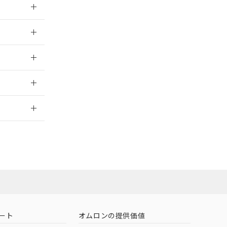
026/05/21
026/05/21
2026/7/29
社担当オムロン
お問い合わせ
ート
オムロンの提供価値