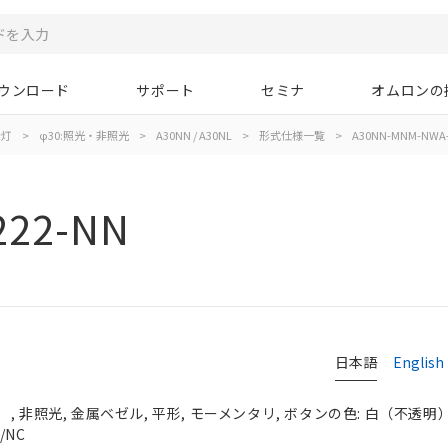
ウンロード
サポート
セミナ
オムロンの
示灯
>
φ30:照光・非照光
>
A30NN / A30NL
>
形式仕様一覧
>
A30NN-MNM-NWA-
222-NN
日本語
English
 非照光, 金属ベゼル, 平形, モーメンタリ, ボタンの色: 白（不透明）, 
/NC