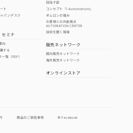
目指す姿
ポート
コンセプト「i-Automation!」
ジャパンデスク
オムロンの強み
お客様との共創拠点
AUTOMATION CENTER
DIBP
BBP
DEHP
環境保護
技術を磨く現場
・セミナ
使用期限
案内
販売ネットワーク
講する
O
O
O
e
国内販売ネットワーク
ス一覧（PDF）
海外販売ネットワーク
オンラインストア
状況ページへ
件
商品のご承諾事項
Facebook