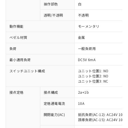
操作部色
白
透明/不透明
不透明
動作機能
モーメンタリ
ベゼル材質
金属
負荷
一般負荷用
最小適用負荷
DC5V 6mA
スイッチユニット構成
ユニット位置1: NO
ユニット位置2: NO
ユニット位置3: NC
※1 対応状況
接点定格
接点構成
2a+1b
対応済み：EU RoHS指令（10物質）の
定格通電電流
10A
非含有に対応した製品が提供可能な商品で
開閉能力(AC)
抵抗負荷(AC-12): AC24V 10A/A
す。
誘導負荷(AC-15): AC24V 10A/AC
対応予定：EU RoHS指令（10物質）の非含
ご利用条件
有に対応した製品に切り替える予定のある