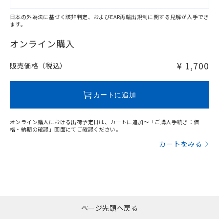
日本の外為法に基づく該非判定、およびEAR再輸出規制に関する見解が入手でき
ます。
"対応済み"や非含有の記載がされた商品であっても、流通
在庫等で未対応品が混在する可能性があります。
オンライン購入
非含有品が必要な際は、弊社営業部門もしくは販売店へお
問い合わせください。
¥ 1,700
販売価格（税込）
この製品のRoHS/REACH対応状況ページへ
カートに追加
オンライン購入における出荷予定日は、カートに追加～「ご購入手続き：価
格・納期の確認」画面にてご確認ください。
カートをみる
ページ先頭へ戻る