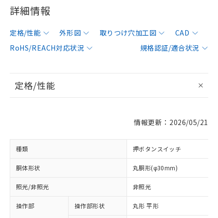
詳細情報
定格/性能
外形図
取りつけ穴加工図
CAD
RoHS/REACH対応状況
規格認証/適合状況
定格/性能
情報更新：2026/05/21
種類
押ボタンスイッチ
胴体形状
丸胴形(φ30mm)
照光/非照光
非照光
操作部
操作部形状
丸形 平形