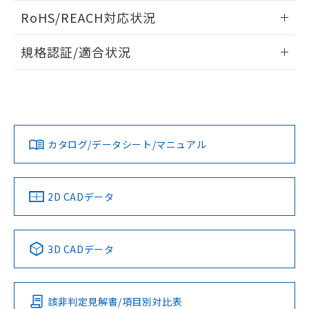
また、RoHS指令のフタル酸エステル類４
ログイン/会員登録いただくと、CADデータをダウンロー
RoHS/REACH対応状況
物質の対応では、対応完了までの期間は出
ドすることができます。
荷製品に未対応品が混在することから備考
情報更新：2026/7/29
欄に対応日を記載しておりました。
規格認証/適合状況
既に当社にて対応品への在庫切替を完了
ログイン/会員登録
EU RoHS
注意事項・凡例
A30NN-MNM-NWA-G112-NNについての規格認証/適合状況
していることから、特段のことがない限
については、「カスタマーサポートセンタ お客様相談室」ま
り、2022年1月12日より割愛しておりま
たは貴社担当オムロン営業員または販売店にお問い合わせく
す。
対応状況
対応予定月
※1
※2
ださい。
ダウンロードデータをご利用いただく前に、以下を必ずお読
みください。
カタログ/データシート/マニュアル
対応済み
ソフトウェアの使用条件
お問い合わせ
中国 RoHS
注意事項・凡例
2D CADデータ
中国 RoHS表
※1 ※2
3D CADデータ
Pb
Hg
Cd
Cr(VI)
該非判定見解書/項目別対比表
O
O
O
O