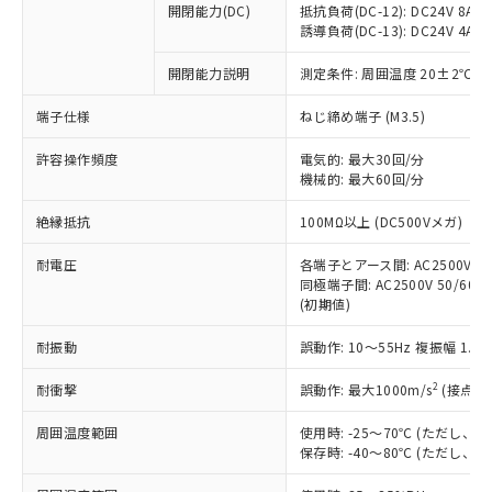
開閉能力(DC)
抵抗負荷(DC-12): DC24V 8A/DC
商品です。
誘導負荷(DC-13): DC24V 4A/DC
対応予定なし：EU RoHS指令（10物質）の
以下の条件をお読みいただき、同意のうえ
非含有に非対応の商品で、対応品を出す予
開閉能力説明
測定条件: 周囲温度 20±2℃、
ご利用ください。
定はありません。
調査・確認中：EU RoHS指令（10物質）の
端子仕様
ねじ締め端子 (M3.5)
本サービスは、当社制御機器事業取扱
※1 中国RoHS○×表
非含有の対応状況を調査中または確認中の
商品の当社在庫状況および標準価格
許容操作頻度
商品です。
電気的: 最大30回/分
(税抜)を提供させていただくもので
「○」：最大均質材料含有率が中国RoHSの
機械的: 最大60回/分
非該当品：ライセンス料など無形物で、有
す。
基準値以下であることを示します。
害物質有無と関係のない商品です。
当社制御機器事業取扱商品の中には、
絶縁抵抗
100MΩ以上 (DC500Vメガ)
「×」：最大均質材料含有率が中国RoHSの
仕入先様の事情により、非含有部品として
本サービスの対象外となる商品もある
基準値を超えていることを示します。
いたものが、含有品と判明した場合などや
当社は、これら貴社製品のうち、外国
ことをご了承ください。
耐電圧
各端子とアース間: AC2500V 50/
「－」：未確認です。当社販売部門へお問
むを得ず変更することがあります。
為替および外国貿易法に定める商品
同極端子間: AC2500V 50/60Hz
在庫状況および標準価格照会結果は、
い合わせください。
（以下｢規制貨物等」という）を輸出
(初期値)
記載している更新日時点での社内デー
*EU RoHS指令（10物質）：
または国外への提供する場合は、日本
記
タに基づき作成されるものであり、閲
説明
鉛(Pb) 1000ppm以下、 水銀(Hg) 1000ppm以下、 カド
*中国RoHS10物質の基準値 (GB/T26572)：
耐振動
誤動作: 10～55Hz 複振幅 1.
国政府の輸出許可(または役務取引許
号
覧された時点での実際の在庫および標
ミウム(Cd) 100ppm以下、
Pb(鉛) :1000ppm、 Hg(水銀) : 1000ppm、 Cd(カドミウ
可)を取得するなどの必要な手続きを
六価クロム(Cr(Ⅵ)) 1000ppm以下、ポリ臭化ビフェニル
ム) : 100ppm、
準価格とは異なる場合があることをご
類(PBB) 1000ppm以下、ポリ臭化ジフェニルエーテル類
2
耐衝撃
誤動作: 最大1000m/s
(接点開
Cr(Ⅵ)(六価クロム) : 1000ppm、 PBBs(ポリ臭化ビフェ
とります。
了承ください。
(PBDE) 1000ppm以下、フタル酸ビス(2-エチルヘキシ
○
一定数以上の在庫あり
ニル類) : 1000ppm、 PBDEs(ポリ臭化ジフェニルエーテ
当社は規制貨物を破棄する場合は、完
ル) (DEHP)(別名：DOP) 1000ppm以下、フタル酸ブチ
正式な納期状況および標準価格はお客
ル類) : 1000ppm、
周囲温度範囲
使用時: -25～70℃ (ただし
ルベンジル（BBP） 1000ppm以下、フタル酸ジブチル
全に破砕するなど、違法に輸出されな
DBP(フタル酸ジブチル) : 1000ppm、 DIBP(フタル酸ジ
様のお取引先、またはお客様担当のオ
保存時: -40～80℃ (ただし
（DBP） 1000ppm以下、フタル酸ジイソブチル
イソブチル) : 1000ppm、 BBP(フタル酸ブチルベンジ
△
一定数には満たないが在庫あり
いよう必要な手段を講じます。
ムロン制御機器販売店・当社販売員に
(DIBP) 1000ppm以下
ル) : 1000ppm、
当社は貴社製品を、核兵器、ミサイ
但し、RoHS指令で産業用監視および制御機器に対する
DEHP(フタル酸ビス(2-エチルヘキシル)) : 1000ppm