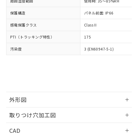
ご相談ください。
周囲湿度範囲
使用時: 35～85%RH
適用除外項目は除く。
ル、化学兵器、生物兵器またはその他
－
在庫なし(最新の在庫状況につ
オムロン制御機器販売店や当社販売拠
フタル酸エステル類の４物質については閾値を超える意
武器並びにこれらの製造装置等に一切
いては、お客様のお取引先、ま
図的な使用がないことを確認しています。
保護構造
パネル前面: IP66
点は「
販売ネットワーク
」をご確認
※2 環境保護使用期限
使用いたしません。
たはお客様担当のオムロン制御
ください。
当社は、貴社製品を第三者に販売する
感電保護クラス
Class II
機器販売店・当社販売員にご確
在庫状況および標準価格結果を当社の
※2 対応予定月
「ｅ」：有害物質（10物質）のすべてが基
場合は、上記1、2および3の内容を当
認ください)
事前の承諾なく第三者に漏洩または開
準値以下であることを示します。
PTI（トラッキング特性）
175
該第三者に通知します。また当社は、
示しないようお願いします。
部品在庫の切り替え状況などにより、予定
「10」：通常の使用状況下において有害物
販売先および販売に係わる関係者が違
マイパーツ機能（部品リスト作成サー
空
受注生産機種、また在庫状況の
汚染度
3 (EN60947-5-1)
月が前後することがあります。
質が外部に漏えいし、環境に深刻な影響を
法に輸出するおそれがある場合は、取
ビス）をご利用いただくには、I-Web
白
情報を公開していない機種
及ぼさない年数を意味します。
り引きをいたしません。
メンバーズにご登録されている必要が
「－」：未確認です。当社販売部門へお問
あります。
い合わせください。
お客様が当ウェブサイト上で当社にご
※3 非含有証明書ダウンロード
登録された部品リストについて、当社
および当社の共同利用者が、当社の製
下記の非含有証明書をダウンロードするこ
品・サービスに関するお客様との取
とができます。
合意する
キャンセル
引・商談に必要な範囲で利用すること
外形図
をご了承ください。
EU RoHS指令（10物質）の非含有証明書
※当社の共同利用者とは、
情報更新：2026/05/21
"個人情報
取りつけ穴加工図
51物質の非含有証明書（当社基準）
の共同利用に関して"
の「1.共同利
※本証明書は発行日時点で非含有を証明す
用者の範囲」に記載されている法人を
情報更新：2026/05/21
るもので、過去に遡って非含有を証明する
CAD
指します。
ものではありません。