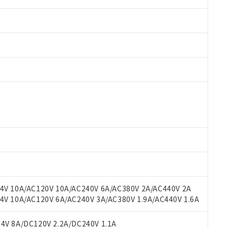
 RoHS指令（10物質）の非含有に対応した製品が提供可能な商品です
oHS指令（10物質）の非含有に対応した製品に切り替える予定のある
 RoHS指令（10物質）の非含有に非対応の商品で、対応品を出す予
 RoHS指令（10物質）の非含有の対応状況を調査中または確認中の
ンス料など無形物で、有害物質有無と関係のない商品です。
○×表
より、非含有部品としていたものが、含有品と判明した場合などやむ
みいただき、同意のうえご利用ください。
材料含有率が中国RoHSの基準値以下であることを示します。
材料含有率が中国RoHSの基準値を超えていることを示します。
、当社制御機器事業取扱商品の当社在庫状況および標準価格(税抜)
ら貴社製品のうち、外国為替および外国貿易法に定める商品（以下｢
質）：
V 10A/AC120V 10A/AC240V 6A/AC380V 2A/AC440V 2A
す。当社販売部門へお問い合わせください。
 水銀(Hg) 1000ppm以下、 カドミウム(Cd) 100ppm以下、
たは国外への提供する場合は、日本国政府の輸出許可(または役務取
 10A/AC120V 6A/AC240V 3A/AC380V 1.9A/AC440V 1.6A
000ppm以下、ポリ臭化ビフェニル類(PBB) 1000ppm以下、ポリ臭化ジフェニルエーテル類(P
事業取扱商品の中には、本サービスの対象外となる商品もあること
手続きをとります。
キシル) (DEHP)(別名：DOP) 1000ppm以下、フタル酸ブチルベンジル（BBP） 100
(GB/T26572)：
以下、フタル酸ジイソブチル (DIBP) 1000ppm以下
び標準価格照会結果は、記載している更新日時点での社内データに
物を破棄する場合は、完全に破砕するなど、違法に輸出されないよ
(水銀) : 1000ppm、 Cd(カドミウム) : 100ppm、
V 8A/DC120V 2.2A/DC240V 1.1A
業用監視および制御機器に対する適用除外項目は除く。