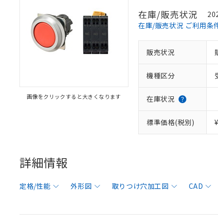
在庫/販売状況
20
在庫/販売状況 ご利用条
販売状況
機種区分
画像をクリックすると大きくなります
在庫状況
標準価格(税別)
詳細情報
定格/性能
外形図
取りつけ穴加工図
CAD