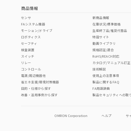
商品情報
中国 RoHS表
※1 ※2
センサ
新商品情報
FAシステム機器
在庫状況/標準価格
Pb
Hg
Cd
Cr(V
モーション/ドライブ
生産終了品/推奨代替品
ロボティクス
特設サイト
セーフティ
動画ライブラリ
検査装置
規格認証/適合
O
O
O
O
スイッチ
RoHS/REACH対応
リレー
カタログ/マニュアル訂正
コントロール
技術解説
"対応済み"や非含有の記載がされた商品であっても、流通
電源/周辺機器他
使用上の注意事項
非含有品が必要な際は、弊社営業部門もしくは販売店へお
省エネ支援/環境対策機器
製品に関するFAQ
目的・仕様から探す
FA用語辞典
改善・活用事例から探す
製品セキュリティへの取
OMRON Corporation
ヘルプ
サ