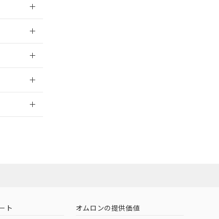
026/05/21
026/05/21
2026/7/29
社担当オムロン
お問い合わせ
ート
オムロンの提供価値