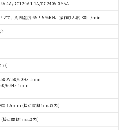
覧された時点での実際の在庫および標準価格とは異なる場合がある
1000ppm、 PBBs(ポリ臭化ビフェニル類) : 1000ppm、 PBDEs(ポリ臭化ジフェニルエーテル類
物質については閾値を超える意図的な使用がないことを確認しています。
V 4A/DC120V 1.1A/DC240V 0.55A
上の在庫あり
 1000ppm、 DIBP(フタル酸ジイソブチル) : 1000ppm、 BBP(フタル酸ブチルベンジル) :
品を、核兵器、ミサイル、化学兵器、生物兵器またはその他武器並
チルヘキシル)) : 1000ppm
況および標準価格はお客様のお取引先、またはお客様担当のオムロ
用いたしません。
0±2℃、周囲湿度 65±5%RH、操作ひん度 30回/min
ご相談ください。
は満たないが在庫あり
製品を第三者に販売する場合は、上記1、2および3の内容を当該第
機器販売店や当社販売拠点は「
販売ネットワーク
」をご確認くだ
販売先および販売に係わる関係者が違法に輸出するおそれがある場
用期限
び標準価格結果を当社の事前の承諾なく第三者に漏洩または開示し
え状況などにより、予定月が前後することがあります。
子台
(最新の在庫状況については、お客様のお取引先、またはお客様担当
（10物質）のすべてが基準値以下であることを示します。
店・当社販売員にご確認ください)
能（部品リスト作成サービス）をご利用いただくには、I-Webメン
使用状況下において有害物質が外部に漏えいし、環境に深刻な影響を
あります。
機種、また在庫状況の情報を公開していない機種
ェブサイト上で当社にご登録された部品リストについて、当社およ
書ダウンロード
す。当社販売部門へお問い合わせください。
品・サービスに関するお客様との取引・商談に必要な範囲で利用す
合意する
キャンセル
メガ)
書をダウンロードすることができます。
利用者とは、
"個人情報の共同利用に関して"
の「1.共同利用者の
0V 50/60Hz 1min
します。
10物質）の非含有証明書
0/60Hz 1min
明書（当社基準）
日時点で非含有を証明するもので、過去に遡って非含有を証明するも
令のフタル酸エステル類４物質の対応では、対応完了までの期間は出
備考欄に対応日を記載しておりました。
振幅 1.5mm (接点開離1ms以内)
品への在庫切替を完了していることから、特段のことがない限り、20
す。
2
(接点開離1ms以内)