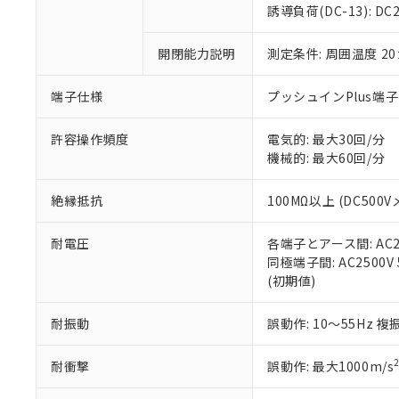
のであり、閲
ます。
Cr(Ⅵ)(六価クロム) : 
フタル酸エステル類の４
誘導負荷(DC-13): DC24
○
一定数以
DBP(フタル酸ジブチル) :
い。
当社は貴社製
DEHP(フタル酸ビス(2-エ
正式な納期状
置等に一切使
開閉能力説明
測定条件: 周囲温度 2
当社販売員に
※2 対応予定月
△
一定数に
当社は、貴社
オムロン制御
また当社は、
※2 環境保護使
在庫状況およ
部品在庫の切り替
たしません。
端子仕様
プッシュインPlus端
－
在庫なし
す。
「ｅ」：有害物質
機器販売
マイパーツ機
「10」：通常の
許容操作頻度
電気的: 最大30回/分
ている必要が
味します。
機械的: 最大60回/分
空
受注生産
お客様が当ウ
※3 非含有証明
「－」：未確認で
白
が、当社の製
絶縁抵抗
100MΩ以上 (DC500V
さい。
下記の非含有証明
※当社の共同
耐電圧
各端子とアース間: AC250
いる法人を指
EU RoHS指令（
同極端子間: AC2500V 5
51物質の非含有証
(初期値)
※本証明書は発行
また、RoHS指
混在することから
耐振動
誤動作: 10～55Hz 複
既に当社にて対応
り割愛しておりま
耐衝撃
誤動作: 最大1000m/s