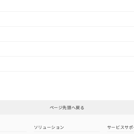
情報更新：2
情報更新：2
ードすることができます。
情報更新：
ログイン/会員登録
適合状況については、「カスタマーサポートセンタ お客様相談室」または貴
みください。
非含有証明書
※3
ページ先頭へ戻る
ダウンロードはこちら
ソリューション
サービスサポ