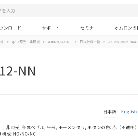
ウンロード
サポート
セミナ
オムロンの
示灯
>
φ30:照光・非照光
>
A30NN / A30NL
>
形式仕様一覧
>
A30NN-MNM-NRA-
12-NN
日本語
English
 非照光, 金属ベゼル, 平形, モーメンタリ, ボタンの色: 赤（不透明）, 
構成: NO/NO/NC