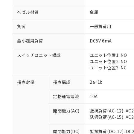
ベゼル材質
金属
負荷
一般負荷用
最小適用負荷
DC5V 6mA
※1 対応状況
スイッチユニット構成
ユニット位置1: NO
対応済み：EU
ユニット位置2: NO
対応予定：EU R
ユニット位置3: NC
対応予定なし：EU
調査・確認中：EU
ご利用条件
接点定格
接点構成
2a+1b
非該当品：ライセ
※1 中国RoHS
仕入先様の事情に
定格通電電流
10A
があります。
以下の条件をお読
「○」：最大均質
「×」：最大均質
本サービスは
当社は、これ
*EU RoHS指令（10物
開閉能力(AC)
抵抗負荷(AC-12): AC24
「－」：未確認で
鉛(Pb) 1000ppm以下、
くものです。
う）を輸出ま
誘導負荷(AC-15): AC24V
記
説明
六価クロム(Cr(Ⅵ)) 1
当社制御機器
などの必要な
フタル酸ビス(2-エチルヘ
号
*中国RoHS10物質の基準値 
ル（DBP） 1000ppm
在庫状況およ
当社は規制貨
Pb(鉛) :1000ppm、 Hg
開閉能力(DC)
抵抗負荷(DC-12): DC24
但し、RoHS指令で産