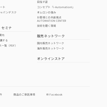
目指す姿
ポート
コンセプト「i-Automation!」
ジャパンデスク
オムロンの強み
お客様との共創拠点
AUTOMATION CENTER
DIBP
BBP
DEHP
環境保護
技術を磨く現場
・セミナ
使用期限
案内
販売ネットワーク
講する
O
O
O
e
国内販売ネットワーク
ス一覧（PDF）
海外販売ネットワーク
オンラインストア
状況ページへ
件
商品のご承諾事項
Facebook