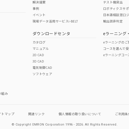
解決提案
テスト機貸出
事例
ロボティクスサ
イベント
日本語相談窓口
現場データ活用サービスi-BELT
輸出該非判定
I)
PBBs
PBDEs
DBP
ダウンロードセンタ
eラーニング
カタログ
eラーニングのご
マニュアル
コースを選んで受
O
O
O
2D CAD
eラーニングコー
3D CAD
電気制御CAD
在庫等で未対応品が混在する可能性があります。
ソフトウェア
問い合わせください。
この製品のRoHS/REACH対応
り組み
イトマップ
関連リンク
個人情報の
取り扱いについて
ご利用条
© Copyright OMRON Corporation 1996 - 2026.
All Rights Reserved.