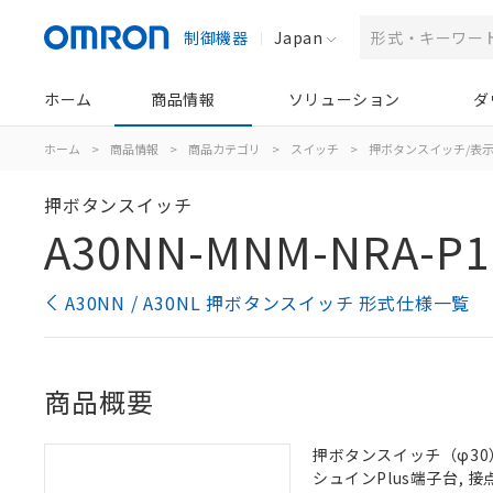
制御機器
Japan
ホーム
商品情報
ソリューション
ダ
ホーム
>
商品情報
>
商品カテゴリ
>
スイッチ
>
押ボタンスイッチ/表
押ボタンスイッチ
A30NN-MNM-NRA-P1
A30NN / A30NL 押ボタンスイッチ 形式仕様一覧
商品概要
押ボタンスイッチ（φ30）,
シュインPlus端子台, 接点