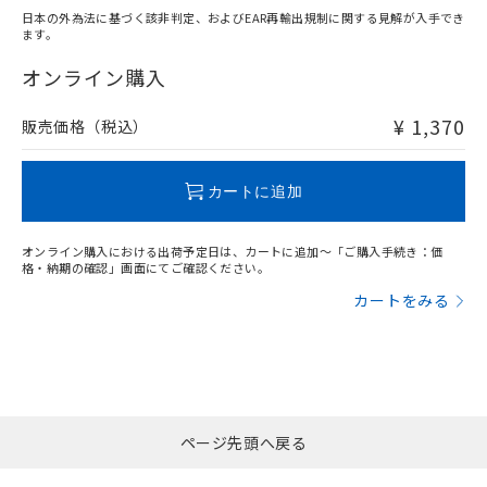
日本の外為法に基づく該非判定、およびEAR再輸出規制に関する見解が入手でき
ます。
"対応済み"や非含有の記載がされた商品であっても、流通
在庫等で未対応品が混在する可能性があります。
オンライン購入
非含有品が必要な際は、弊社営業部門もしくは販売店へお
問い合わせください。
¥ 1,370
販売価格（税込）
この製品のRoHS/REACH対応状況ページへ
カートに追加
オンライン購入における出荷予定日は、カートに追加～「ご購入手続き：価
格・納期の確認」画面にてご確認ください。
カートをみる
ページ先頭へ戻る