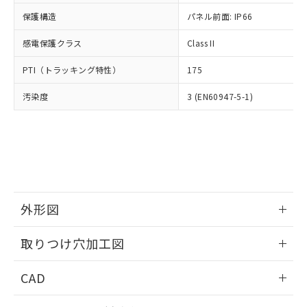
適用除外項目は除く。
ル、化学兵器、生物兵器またはその他
－
在庫なし(最新の在庫状況につ
オムロン制御機器販売店や当社販売拠
フタル酸エステル類の４物質については閾値を超える意
保護構造
パネル前面: IP66
武器並びにこれらの製造装置等に一切
いては、お客様のお取引先、ま
図的な使用がないことを確認しています。
点は「
販売ネットワーク
」をご確認
※2 環境保護使用期限
使用いたしません。
たはお客様担当のオムロン制御
ください。
感電保護クラス
Class II
当社は、貴社製品を第三者に販売する
機器販売店・当社販売員にご確
在庫状況および標準価格結果を当社の
※2 対応予定月
「ｅ」：有害物質（10物質）のすべてが基
場合は、上記1、2および3の内容を当
認ください)
事前の承諾なく第三者に漏洩または開
PTI（トラッキング特性）
175
準値以下であることを示します。
該第三者に通知します。また当社は、
示しないようお願いします。
部品在庫の切り替え状況などにより、予定
「10」：通常の使用状況下において有害物
販売先および販売に係わる関係者が違
マイパーツ機能（部品リスト作成サー
汚染度
3 (EN60947-5-1)
空
受注生産機種、また在庫状況の
月が前後することがあります。
質が外部に漏えいし、環境に深刻な影響を
法に輸出するおそれがある場合は、取
ビス）をご利用いただくには、I-Web
白
情報を公開していない機種
及ぼさない年数を意味します。
り引きをいたしません。
メンバーズにご登録されている必要が
「－」：未確認です。当社販売部門へお問
あります。
い合わせください。
お客様が当ウェブサイト上で当社にご
※3 非含有証明書ダウンロード
登録された部品リストについて、当社
および当社の共同利用者が、当社の製
下記の非含有証明書をダウンロードするこ
品・サービスに関するお客様との取
とができます。
外形図
合意する
キャンセル
引・商談に必要な範囲で利用すること
をご了承ください。
情報更新：2026/05/21
EU RoHS指令（10物質）の非含有証明書
※当社の共同利用者とは、
"個人情報
取りつけ穴加工図
51物質の非含有証明書（当社基準）
の共同利用に関して"
の「1.共同利
※本証明書は発行日時点で非含有を証明す
情報更新：2026/05/21
用者の範囲」に記載されている法人を
CAD
るもので、過去に遡って非含有を証明する
指します。
ものではありません。
ログイン/会員登録いただくと、CADデータをダウンロー
また、RoHS指令のフタル酸エステル類４