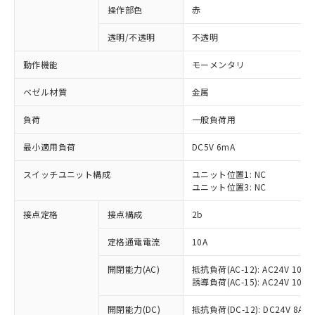
操作部色
赤
透明/不透明
不透明
動作機能
モーメンタリ
ベゼル材質
金属
負荷
一般負荷用
最小適用負荷
DC5V 6mA
スイッチユニット構成
ユニット位置1: NC
ユニット位置3: NC
接点定格
接点構成
2b
※1 対応状況
定格通電電流
10A
対応済み：EU RoHS指令（10物質）の
非含有に対応した製品が提供可能な商品で
開閉能力(AC)
抵抗負荷(AC-12): AC24V 10A/A
す。
誘導負荷(AC-15): AC24V 10A/AC
対応予定：EU RoHS指令（10物質）の非含
ご利用条件
有に対応した製品に切り替える予定のある
開閉能力(DC)
抵抗負荷(DC-12): DC24V 8A/DC