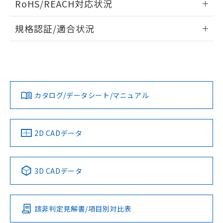
RoHS/REACH対応状況
ドすることができます。
物質の対応では、対応完了までの期間は出
荷製品に未対応品が混在することから備考
情報更新：
規格認証/適合状況
欄に対応日を記載しておりました。
既に当社にて対応品への在庫切替を完了
ログイン/会員登録
EU RoHS
注意事項・凡例
A30NN-MNM-NRA-G202-NNについての規格認証/適合状況に
していることから、特段のことがない限
ついては、「カスタマーサポートセンタ お客様相談室」また
り、2022年1月12日より割愛しておりま
は貴社担当オムロン営業員または販売店にお問い合わせくだ
す。
対応状況
対応予定月
※1
※2
さい。
ダウンロードデータをご利用いただく前に、以下を必ずお読
みください。
カタログ/データシート/マニュアル
対応済み
ソフトウェアの使用条件
お問い合わせ
中国 RoHS
注意事項・凡例
2D CADデータ
中国 RoHS表
※1 ※2
3D CADデータ
Pb
Hg
Cd
Cr(VI)
該非判定見解書/項目別対比表
O
O
O
O