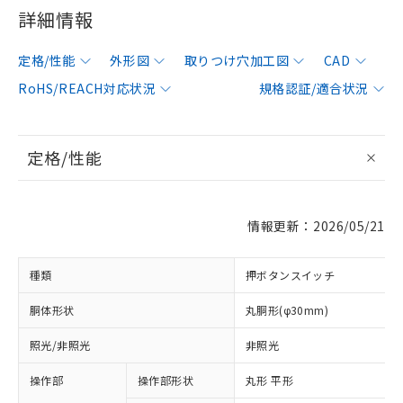
詳細情報
定格/性能
外形図
取りつけ穴加工図
CAD
RoHS/REACH対応状況
規格認証/適合状況
定格/性能
情報更新：2026/05/21
種類
押ボタンスイッチ
胴体形状
丸胴形(φ30mm)
照光/非照光
非照光
操作部
操作部形状
丸形 平形