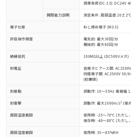
商品です。
誘導負荷(DC-13): DC24V 4A/DC
対応予定なし：EU RoHS指令（10物質）の
以下の条件をお読みいただき、同意のうえ
開閉能力説明
測定条件: 周囲温度 20±2℃、
非含有に非対応の商品で、対応品を出す予
ご利用ください。
定はありません。
端子仕様
ねじ締め端子 (M3.5)
調査・確認中：EU RoHS指令（10物質）の
本サービスは、当社制御機器事業取扱
※1 中国RoHS○×表
非含有の対応状況を調査中または確認中の
商品の当社在庫状況および標準価格
許容操作頻度
電気的: 最大30回/分
商品です。
機械的: 最大60回/分
(税抜)を提供させていただくもので
「○」：最大均質材料含有率が中国RoHSの
非該当品：ライセンス料など無形物で、有
す。
基準値以下であることを示します。
害物質有無と関係のない商品です。
絶縁抵抗
100MΩ以上 (DC500Vメガ)
当社制御機器事業取扱商品の中には、
「×」：最大均質材料含有率が中国RoHSの
仕入先様の事情により、非含有部品として
本サービスの対象外となる商品もある
基準値を超えていることを示します。
いたものが、含有品と判明した場合などや
耐電圧
各端子とアース間: AC2500V 50/
当社は、これら貴社製品のうち、外国
ことをご了承ください。
「－」：未確認です。当社販売部門へお問
むを得ず変更することがあります。
同極端子間: AC2500V 50/60Hz
為替および外国貿易法に定める商品
在庫状況および標準価格照会結果は、
い合わせください。
(初期値)
（以下｢規制貨物等」という）を輸出
記載している更新日時点での社内デー
*EU RoHS指令（10物質）：
または国外への提供する場合は、日本
記
タに基づき作成されるものであり、閲
説明
耐振動
誤動作: 10～55Hz 複振幅 1.
鉛(Pb) 1000ppm以下、 水銀(Hg) 1000ppm以下、 カド
*中国RoHS10物質の基準値 (GB/T26572)：
国政府の輸出許可(または役務取引許
号
覧された時点での実際の在庫および標
ミウム(Cd) 100ppm以下、
Pb(鉛) :1000ppm、 Hg(水銀) : 1000ppm、 Cd(カドミウ
可)を取得するなどの必要な手続きを
六価クロム(Cr(Ⅵ)) 1000ppm以下、ポリ臭化ビフェニル
ム) : 100ppm、
準価格とは異なる場合があることをご
2
耐衝撃
誤動作: 最大1000m/s
(接点開
類(PBB) 1000ppm以下、ポリ臭化ジフェニルエーテル類
Cr(Ⅵ)(六価クロム) : 1000ppm、 PBBs(ポリ臭化ビフェ
とります。
了承ください。
(PBDE) 1000ppm以下、フタル酸ビス(2-エチルヘキシ
○
一定数以上の在庫あり
ニル類) : 1000ppm、 PBDEs(ポリ臭化ジフェニルエーテ
当社は規制貨物を破棄する場合は、完
ル) (DEHP)(別名：DOP) 1000ppm以下、フタル酸ブチ
周囲温度範囲
使用時: -25～70℃ (ただし
正式な納期状況および標準価格はお客
ル類) : 1000ppm、
ルベンジル（BBP） 1000ppm以下、フタル酸ジブチル
全に破砕するなど、違法に輸出されな
DBP(フタル酸ジブチル) : 1000ppm、 DIBP(フタル酸ジ
保存時: -40～80℃ (ただし
様のお取引先、またはお客様担当のオ
（DBP） 1000ppm以下、フタル酸ジイソブチル
イソブチル) : 1000ppm、 BBP(フタル酸ブチルベンジ
△
一定数には満たないが在庫あり
いよう必要な手段を講じます。
ムロン制御機器販売店・当社販売員に
(DIBP) 1000ppm以下
ル) : 1000ppm、
周囲湿度範囲
使用時: 35～85%RH
当社は貴社製品を、核兵器、ミサイ
但し、RoHS指令で産業用監視および制御機器に対する
DEHP(フタル酸ビス(2-エチルヘキシル)) : 1000ppm
ご相談ください。