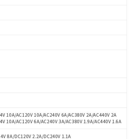
 RoHS指令（10物質）の非含有に対応した製品が提供可能な商品です
oHS指令（10物質）の非含有に対応した製品に切り替える予定のある
 RoHS指令（10物質）の非含有に非対応の商品で、対応品を出す予
 RoHS指令（10物質）の非含有の対応状況を調査中または確認中の
ンス料など無形物で、有害物質有無と関係のない商品です。
○×表
より、非含有部品としていたものが、含有品と判明した場合などやむ
みいただき、同意のうえご利用ください。
材料含有率が中国RoHSの基準値以下であることを示します。
材料含有率が中国RoHSの基準値を超えていることを示します。
、当社制御機器事業取扱商品の当社在庫状況および標準価格(税抜)
ら貴社製品のうち、外国為替および外国貿易法に定める商品（以下｢
質）：
V 10A/AC120V 10A/AC240V 6A/AC380V 2A/AC440V 2A
す。当社販売部門へお問い合わせください。
 水銀(Hg) 1000ppm以下、 カドミウム(Cd) 100ppm以下、
たは国外への提供する場合は、日本国政府の輸出許可(または役務取
 10A/AC120V 6A/AC240V 3A/AC380V 1.9A/AC440V 1.6A
000ppm以下、ポリ臭化ビフェニル類(PBB) 1000ppm以下、ポリ臭化ジフェニルエーテル類(P
事業取扱商品の中には、本サービスの対象外となる商品もあること
手続きをとります。
キシル) (DEHP)(別名：DOP) 1000ppm以下、フタル酸ブチルベンジル（BBP） 100
(GB/T26572)：
以下、フタル酸ジイソブチル (DIBP) 1000ppm以下
び標準価格照会結果は、記載している更新日時点での社内データに
物を破棄する場合は、完全に破砕するなど、違法に輸出されないよ
(水銀) : 1000ppm、 Cd(カドミウム) : 100ppm、
V 8A/DC120V 2.2A/DC240V 1.1A
業用監視および制御機器に対する適用除外項目は除く。