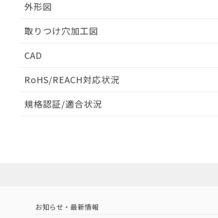
外形図
取りつけ穴加工図
CAD
ログイン/会員登録いただくと、CADデータをダウンロ
RoHS/REACH対応状況
規格認証/適合状況
EU RoHS
注意事項・凡例
A30NN-MNM-NRA-G112-NNについての規格認証/
営業員または販売店にお問い合わせください。
ダウンロードデータをご利用いただく前に、以下を必ずお読
対応状況
対応予定月
※1
※2
ソフトウェアの使用条件
対応済み
お知らせ・最新情報
中国 RoHS
注意事項・凡例