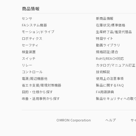
商品情報
中国 RoHS表
※1 ※2
センサ
新商品情報
FAシステム機器
在庫状況/標準価格
Pb
Hg
Cd
Cr(V
モーション/ドライブ
生産終了品/推奨代替品
ロボティクス
特設サイト
セーフティ
動画ライブラリ
検査装置
規格認証/適合
O
O
O
O
スイッチ
RoHS/REACH対応
リレー
カタログ/マニュアル訂正
コントロール
技術解説
"対応済み"や非含有の記載がされた商品であっても、流通
電源/周辺機器他
使用上の注意事項
非含有品が必要な際は、弊社営業部門もしくは販売店へお
省エネ支援/環境対策機器
製品に関するFAQ
目的・仕様から探す
FA用語辞典
改善・活用事例から探す
製品セキュリティへの取
OMRON Corporation
ヘルプ
サ