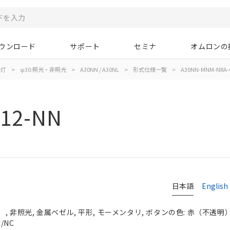
ウンロード
サポート
セミナ
オムロンの
示灯
>
φ30:照光・非照光
>
A30NN / A30NL
>
形式仕様一覧
>
A30NN-MNM-NRA-
12-NN
日本語
English
 非照光, 金属ベゼル, 平形, モーメンタリ, ボタンの色: 赤（不透明）, 
/NC