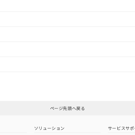
情報更新：2
情報更新：2
ードすることができます。
情報更新：
ログイン/会員登録
適合状況については、「カスタマーサポートセンタ お客様相談室」または貴
みください。
非含有証明書
※3
ページ先頭へ戻る
ダウンロードはこちら
ソリューション
サービスサポ