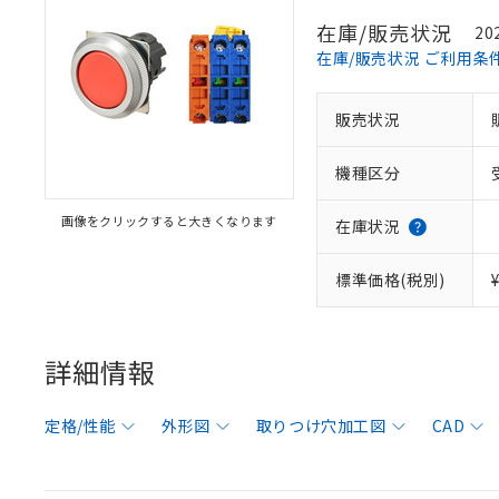
在庫/販売状況
20
在庫/販売状況 ご利用条
販売状況
機種区分
画像をクリックすると大きくなります
在庫状況
標準価格(税別)
詳細情報
定格/性能
外形図
取りつけ穴加工図
CAD