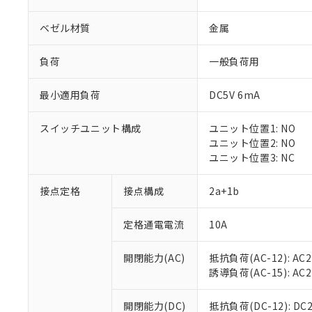
ベゼル材質
金属
負荷
一般負荷用
最小適用負荷
DC5V 6mA
※1 対応状況
スイッチユニット構成
ユニット位置1: NO
対応済み：EU
ユニット位置2: NO
対応予定：EU R
ユニット位置3: NC
対応予定なし：EU
調査・確認中：EU
ご利用条件
接点定格
接点構成
2a+1b
非該当品：ライセ
※1 中国RoHS
仕入先様の事情に
定格通電電流
10A
があります。
以下の条件をお読
「○」：最大均質
「×」：最大均質
本サービスは
当社は、これ
*EU RoHS指令（10物
開閉能力(AC)
抵抗負荷(AC-12): AC24
「－」：未確認で
鉛(Pb) 1000ppm以下、
くものです。
う）を輸出ま
誘導負荷(AC-15): AC24V
記
説明
六価クロム(Cr(Ⅵ)) 1
当社制御機器
などの必要な
フタル酸ビス(2-エチルヘ
号
*中国RoHS10物質の基準値 
ル（DBP） 1000ppm
在庫状況およ
当社は規制貨
Pb(鉛) :1000ppm、 Hg
開閉能力(DC)
抵抗負荷(DC-12): DC24
但し、RoHS指令で産