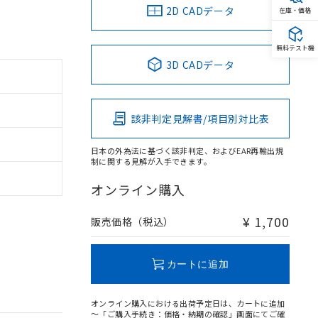
2D CADデータ
在庫・価格
無料テスト機
3D CADデータ
該非判定見解書/項目別対比表
日本の外為法に基づく該非判定、およびEAR再輸出規
制に関する見解が入手できます。
オンライン購入
¥ 1,700
販売価格（税込）
カートに追加
オンライン購入における出荷予定日は、カートに追加
～「ご購入手続き：価格・納期の確認」画面にてご確