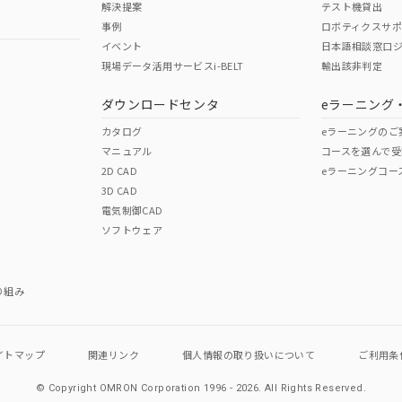
解決提案
テスト機貸出
事例
ロボティクスサ
イベント
日本語相談窓口
現場データ活用サービスi-BELT
輸出該非判定
I)
PBBs
PBDEs
DBP
ダウンロードセンタ
eラーニング
カタログ
eラーニングのご
マニュアル
コースを選んで受
O
O
O
2D CAD
eラーニングコー
3D CAD
電気制御CAD
在庫等で未対応品が混在する可能性があります。
ソフトウェア
問い合わせください。
この製品のRoHS/REACH対応
り組み
イトマップ
関連リンク
個人情報の
取り扱いについて
ご利用条
© Copyright OMRON Corporation 1996 - 2026.
All Rights Reserved.