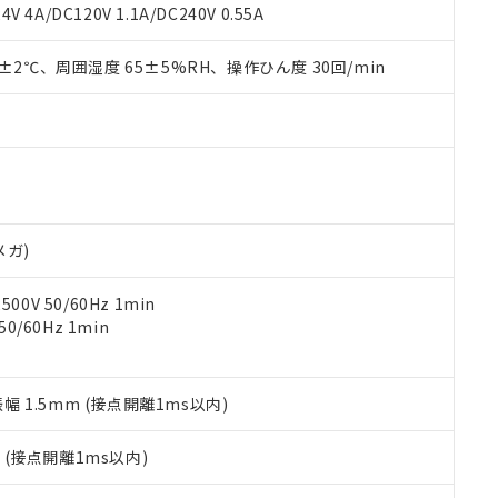
覧された時点での実際の在庫および標準価格とは異なる場合がある
1000ppm、 PBBs(ポリ臭化ビフェニル類) : 1000ppm、 PBDEs(ポリ臭化ジフェニルエーテル類
物質については閾値を超える意図的な使用がないことを確認しています。
V 4A/DC120V 1.1A/DC240V 0.55A
上の在庫あり
 1000ppm、 DIBP(フタル酸ジイソブチル) : 1000ppm、 BBP(フタル酸ブチルベンジル) :
品を、核兵器、ミサイル、化学兵器、生物兵器またはその他武器並
チルヘキシル)) : 1000ppm
況および標準価格はお客様のお取引先、またはお客様担当のオムロ
用いたしません。
0±2℃、周囲湿度 65±5%RH、操作ひん度 30回/min
ご相談ください。
は満たないが在庫あり
製品を第三者に販売する場合は、上記1、2および3の内容を当該第
機器販売店や当社販売拠点は「
販売ネットワーク
」をご確認くだ
販売先および販売に係わる関係者が違法に輸出するおそれがある場
用期限
び標準価格結果を当社の事前の承諾なく第三者に漏洩または開示し
え状況などにより、予定月が前後することがあります。
(最新の在庫状況については、お客様のお取引先、またはお客様担当
（10物質）のすべてが基準値以下であることを示します。
店・当社販売員にご確認ください)
能（部品リスト作成サービス）をご利用いただくには、I-Webメン
使用状況下において有害物質が外部に漏えいし、環境に深刻な影響を
あります。
機種、また在庫状況の情報を公開していない機種
ェブサイト上で当社にご登録された部品リストについて、当社およ
書ダウンロード
す。当社販売部門へお問い合わせください。
品・サービスに関するお客様との取引・商談に必要な範囲で利用す
合意する
キャンセル
メガ)
書をダウンロードすることができます。
利用者とは、
"個人情報の共同利用に関して"
の「1.共同利用者の
0V 50/60Hz 1min
します。
10物質）の非含有証明書
0/60Hz 1min
明書（当社基準）
日時点で非含有を証明するもので、過去に遡って非含有を証明するも
令のフタル酸エステル類４物質の対応では、対応完了までの期間は出
備考欄に対応日を記載しておりました。
振幅 1.5mm (接点開離1ms以内)
品への在庫切替を完了していることから、特段のことがない限り、20
す。
2
(接点開離1ms以内)