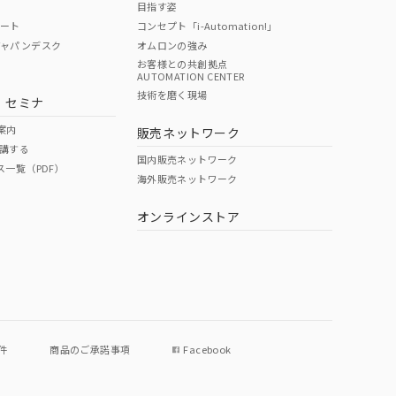
目指す姿
ポート
コンセプト「i-Automation!」
ジャパンデスク
オムロンの強み
お客様との共創拠点
AUTOMATION CENTER
DIBP
BBP
DEHP
環境保護
技術を磨く現場
・セミナ
使用期限
案内
販売ネットワーク
講する
O
O
O
e
国内販売ネットワーク
ス一覧（PDF）
海外販売ネットワーク
オンラインストア
状況ページへ
件
商品のご承諾事項
Facebook