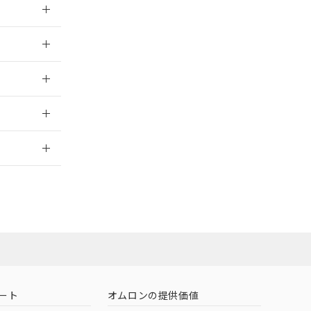
026/05/21
026/05/21
2026/7/29
社担当オムロン
お問い合わせ
ート
オムロンの提供価値