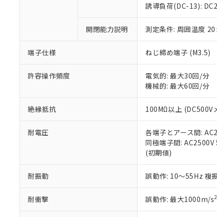
のであり、閲
ます。
Cr(Ⅵ)(六価クロム) : 
フタル酸エステル類の４
誘導負荷(DC-13): DC24
○
一定数以
DBP(フタル酸ジブチル) :
い。
当社は貴社製
DEHP(フタル酸ビス(2-エ
正式な納期状
置等に一切使
開閉能力説明
測定条件: 周囲温度 2
当社販売員に
※2 対応予定月
△
一定数に
当社は、貴社
オムロン制御
また当社は、
※2 環境保護使
在庫状況およ
部品在庫の切り替
たしません。
端子仕様
ねじ締め端子 (M3.5)
－
在庫なし
す。
「ｅ」：有害物質
機器販売
マイパーツ機
「10」：通常の
許容操作頻度
電気的: 最大30回/分
ている必要が
味します。
機械的: 最大60回/分
空
受注生産
お客様が当ウ
※3 非含有証明
「－」：未確認で
白
が、当社の製
絶縁抵抗
100MΩ以上 (DC500V
さい。
下記の非含有証明
※当社の共同
耐電圧
各端子とアース間: AC250
いる法人を指
EU RoHS指令（
同極端子間: AC2500V 5
51物質の非含有証
(初期値)
※本証明書は発行
また、RoHS指
混在することから
耐振動
誤動作: 10～55Hz 複
既に当社にて対応
り割愛しておりま
耐衝撃
誤動作: 最大1000m/s