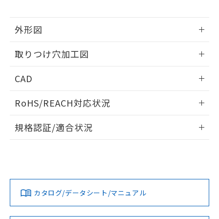
※当社の共同利用者とは、
"個人情報
51物質の非含有証明書（当社基準）
の共同利用に関して"
の「1.共同利
※本証明書は発行日時点で非含有を証明す
用者の範囲」に記載されている法人を
外形図
るもので、過去に遡って非含有を証明する
指します。
ものではありません。
情報更新：2026/05/21
また、RoHS指令のフタル酸エステル類４
取りつけ穴加工図
物質の対応では、対応完了までの期間は出
荷製品に未対応品が混在することから備考
情報更新：2026/05/21
CAD
欄に対応日を記載しておりました。
既に当社にて対応品への在庫切替を完了
ログイン/会員登録いただくと、CADデータをダウンロー
していることから、特段のことがない限
RoHS/REACH対応状況
ドすることができます。
り、2022年1月12日より割愛しておりま
情報更新：2026/7/29
す。
規格認証/適合状況
ログイン/会員登録
EU RoHS
注意事項・凡例
A30NN-MNM-NGA-G102-NNについての規格認証/適合状況に
ついては、「カスタマーサポートセンタ お客様相談室」また
は貴社担当オムロン営業員または販売店にお問い合わせくだ
対応状況
対応予定月
※1
※2
さい。
ダウンロードデータをご利用いただく前に、以下を必ずお読
みください。
カタログ/データシート/マニュアル
対応済み
ソフトウェアの使用条件
お問い合わせ