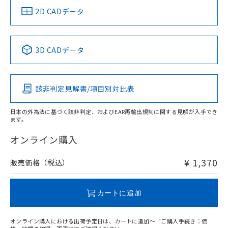
中国 RoHS
注意事項・凡例
2D CADデータ
中国 RoHS表
※1 ※2
3D CADデータ
Pb
Hg
Cd
Cr(VI)
該非判定見解書/項目別対比表
O
O
O
O
日本の外為法に基づく該非判定、およびEAR再輸出規制に関する見解が入手でき
ます。
"対応済み"や非含有の記載がされた商品であっても、流通
在庫等で未対応品が混在する可能性があります。
オンライン購入
非含有品が必要な際は、弊社営業部門もしくは販売店へお
問い合わせください。
¥ 1,370
販売価格（税込）
この製品のRoHS/REACH対応状況ページへ
カートに追加
オンライン購入における出荷予定日は、カートに追加～「ご購入手続き：価