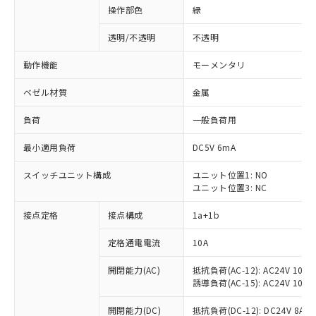
操作部色
緑
透明/不透明
不透明
動作機能
モーメンタリ
ベゼル材質
金属
負荷
一般負荷用
最小適用負荷
DC5V 6mA
スイッチユニット構成
ユニット位置1: NO
ユニット位置3: NC
接点定格
接点構成
1a+1b
定格通電電流
10A
開閉能力(AC)
抵抗負荷(AC-12): AC24V 10A/A
誘導負荷(AC-15): AC24V 10A/AC
※1 対応状況
開閉能力(DC)
抵抗負荷(DC-12): DC24V 8A/DC