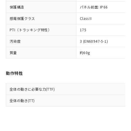
Cr(Ⅵ)(六価クロム) : 1000ppm、 PBBs(ポリ臭化ビフェ
とります。
了承ください。
(PBDE) 1000ppm以下、フタル酸ビス(2-エチルヘキシ
○
一定数以上の在庫あり
ニル類) : 1000ppm、 PBDEs(ポリ臭化ジフェニルエーテ
保護構造
パネル前面: IP66
当社は規制貨物を破棄する場合は、完
ル) (DEHP)(別名：DOP) 1000ppm以下、フタル酸ブチ
正式な納期状況および標準価格はお客
ル類) : 1000ppm、
ルベンジル（BBP） 1000ppm以下、フタル酸ジブチル
全に破砕するなど、違法に輸出されな
DBP(フタル酸ジブチル) : 1000ppm、 DIBP(フタル酸ジ
様のお取引先、またはお客様担当のオ
（DBP） 1000ppm以下、フタル酸ジイソブチル
イソブチル) : 1000ppm、 BBP(フタル酸ブチルベンジ
感電保護クラス
Class II
△
一定数には満たないが在庫あり
いよう必要な手段を講じます。
ムロン制御機器販売店・当社販売員に
(DIBP) 1000ppm以下
ル) : 1000ppm、
当社は貴社製品を、核兵器、ミサイ
但し、RoHS指令で産業用監視および制御機器に対する
DEHP(フタル酸ビス(2-エチルヘキシル)) : 1000ppm
ご相談ください。
PTI（トラッキング特性）
175
適用除外項目は除く。
ル、化学兵器、生物兵器またはその他
－
在庫なし(最新の在庫状況につ
オムロン制御機器販売店や当社販売拠
フタル酸エステル類の４物質については閾値を超える意
武器並びにこれらの製造装置等に一切
いては、お客様のお取引先、ま
図的な使用がないことを確認しています。
点は「
販売ネットワーク
」をご確認
汚染度
3 (EN60947-5-1)
※2 環境保護使用期限
使用いたしません。
たはお客様担当のオムロン制御
ください。
当社は、貴社製品を第三者に販売する
機器販売店・当社販売員にご確
在庫状況および標準価格結果を当社の
質量
約60g
※2 対応予定月
「ｅ」：有害物質（10物質）のすべてが基
場合は、上記1、2および3の内容を当
認ください)
事前の承諾なく第三者に漏洩または開
準値以下であることを示します。
該第三者に通知します。また当社は、
示しないようお願いします。
部品在庫の切り替え状況などにより、予定
「10」：通常の使用状況下において有害物
販売先および販売に係わる関係者が違
マイパーツ機能（部品リスト作成サー
空
受注生産機種、また在庫状況の
動作特性
月が前後することがあります。
質が外部に漏えいし、環境に深刻な影響を
法に輸出するおそれがある場合は、取
ビス）をご利用いただくには、I-Web
白
情報を公開していない機種
及ぼさない年数を意味します。
り引きをいたしません。
メンバーズにご登録されている必要が
「－」：未確認です。当社販売部門へお問
あります。
全体の動きに必要な力(TTF)
い合わせください。
お客様が当ウェブサイト上で当社にご
※3 非含有証明書ダウンロード
全体の動き(TT)
登録された部品リストについて、当社
および当社の共同利用者が、当社の製
下記の非含有証明書をダウンロードするこ
品・サービスに関するお客様との取
とができます。
合意する
キャンセル
引・商談に必要な範囲で利用すること
をご了承ください。
EU RoHS指令（10物質）の非含有証明書