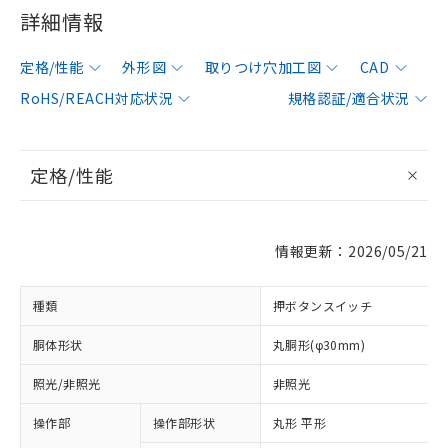
詳細情報
定格/性能
外形図
取りつけ穴加工図
CAD
RoHS/REACH対応状況
規格認証/適合状況
定格/性能
情報更新：2026/05/21
種類
押ボタンスイッチ
胴体形状
丸胴形(φ30mm)
照光/非照光
非照光
操作部
操作部形状
丸形 平形