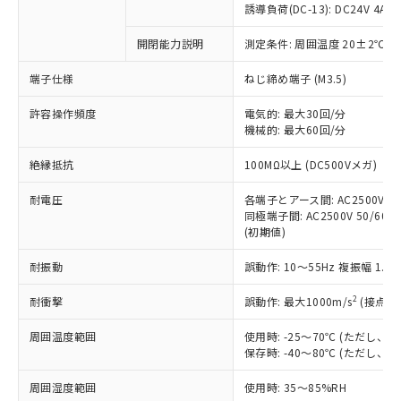
対応済み：EU RoHS指令（10物質）の
誘導負荷(DC-13): DC24V 4A/DC
非含有に対応した製品が提供可能な商品で
す。
開閉能力説明
測定条件: 周囲温度 20±2℃、
対応予定：EU RoHS指令（10物質）の非含
ご利用条件
端子仕様
ねじ締め端子 (M3.5)
有に対応した製品に切り替える予定のある
商品です。
許容操作頻度
電気的: 最大30回/分
対応予定なし：EU RoHS指令（10物質）の
機械的: 最大60回/分
以下の条件をお読みいただき、同意のうえ
非含有に非対応の商品で、対応品を出す予
ご利用ください。
定はありません。
絶縁抵抗
100MΩ以上 (DC500Vメガ)
調査・確認中：EU RoHS指令（10物質）の
本サービスは、当社制御機器事業取扱
※1 中国RoHS○×表
非含有の対応状況を調査中または確認中の
耐電圧
各端子とアース間: AC2500V 50/
商品の当社在庫状況および標準価格
商品です。
同極端子間: AC2500V 50/60Hz
(税抜)を提供させていただくもので
「○」：最大均質材料含有率が中国RoHSの
非該当品：ライセンス料など無形物で、有
(初期値)
す。
基準値以下であることを示します。
害物質有無と関係のない商品です。
当社制御機器事業取扱商品の中には、
「×」：最大均質材料含有率が中国RoHSの
耐振動
誤動作: 10～55Hz 複振幅 1.
仕入先様の事情により、非含有部品として
本サービスの対象外となる商品もある
基準値を超えていることを示します。
いたものが、含有品と判明した場合などや
当社は、これら貴社製品のうち、外国
ことをご了承ください。
2
耐衝撃
誤動作: 最大1000m/s
(接点開
「－」：未確認です。当社販売部門へお問
むを得ず変更することがあります。
為替および外国貿易法に定める商品
在庫状況および標準価格照会結果は、
い合わせください。
（以下｢規制貨物等」という）を輸出
記載している更新日時点での社内デー
周囲温度範囲
使用時: -25～70℃ (ただし
*EU RoHS指令（10物質）：
または国外への提供する場合は、日本
保存時: -40～80℃ (ただし
記
タに基づき作成されるものであり、閲
説明
鉛(Pb) 1000ppm以下、 水銀(Hg) 1000ppm以下、 カド
*中国RoHS10物質の基準値 (GB/T26572)：
国政府の輸出許可(または役務取引許
号
覧された時点での実際の在庫および標
ミウム(Cd) 100ppm以下、
Pb(鉛) :1000ppm、 Hg(水銀) : 1000ppm、 Cd(カドミウ
可)を取得するなどの必要な手続きを
六価クロム(Cr(Ⅵ)) 1000ppm以下、ポリ臭化ビフェニル
周囲湿度範囲
使用時: 35～85%RH
ム) : 100ppm、
準価格とは異なる場合があることをご
類(PBB) 1000ppm以下、ポリ臭化ジフェニルエーテル類