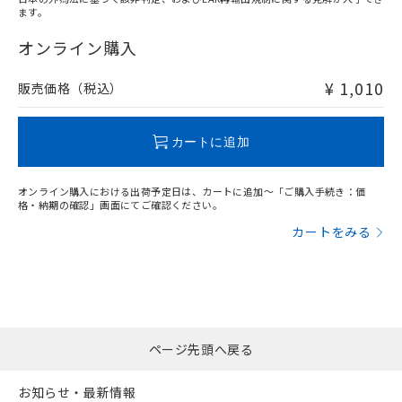
ます。
"対応済み"や非含有の記載がされた商品であっても、流通
在庫等で未対応品が混在する可能性があります。
オンライン購入
非含有品が必要な際は、弊社営業部門もしくは販売店へお
問い合わせください。
¥ 1,010
販売価格（税込）
この製品のRoHS/REACH対応状況ページへ
カートに追加
オンライン購入における出荷予定日は、カートに追加～「ご購入手続き：価
格・納期の確認」画面にてご確認ください。
カートをみる
ページ先頭へ戻る
お知らせ・最新情報