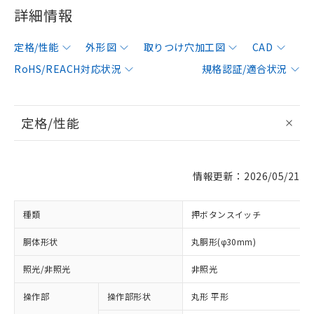
詳細情報
定格/性能
外形図
取りつけ穴加工図
CAD
RoHS/REACH対応状況
規格認証/適合状況
定格/性能
情報更新：2026/05/21
種類
押ボタンスイッチ
胴体形状
丸胴形(φ30mm)
照光/非照光
非照光
操作部
操作部形状
丸形 平形