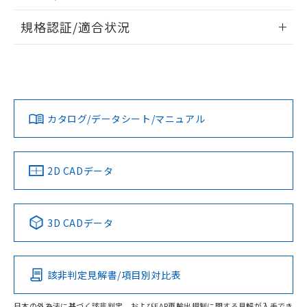
物質の対応では、対応完了までの期間は出
情報更新：2026/7/29
荷製品に未対応品が混在することから備考
規格認証/適合状況
欄に対応日を記載しておりました。
ログイン/会員登録
EU RoHS
注意事項・凡例
既に当社にて対応品への在庫切替を完了
A30NN-MNM-NGA-G100-NNについての規格認証/適合状況に
していることから、特段のことがない限
ついては、「カスタマーサポートセンタ お客様相談室」また
り、2022年1月12日より割愛しておりま
は貴社担当オムロン営業員または販売店にお問い合わせくだ
対応状況
対応予定月
※1
※2
す。
さい。
ダウンロードデータをご利用いただく前に、以下を必ずお読
みください。
カタログ/データシート/マニュアル
対応済み
ソフトウェアの使用条件
お問い合わせ
中国 RoHS
注意事項・凡例
2D CADデータ
中国 RoHS表
※1 ※2
3D CADデータ
Pb
Hg
Cd
Cr(VI)
該非判定見解書/項目別対比表
O
O
O
O
日本の外為法に基づく該非判定、およびEAR再輸出規制に関する見解が入手でき