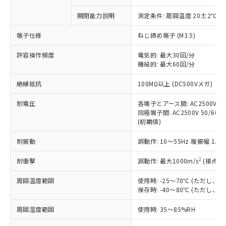
商品です。
対応予定なし：EU RoHS指令（10物質）の
開閉能力説明
測定条件: 周囲温度 20±2℃、
以下の条件をお読みいただき、同意のうえ
非含有に非対応の商品で、対応品を出す予
ご利用ください。
定はありません。
端子仕様
ねじ締め端子 (M3.5)
調査・確認中：EU RoHS指令（10物質）の
本サービスは、当社制御機器事業取扱
※1 中国RoHS○×表
非含有の対応状況を調査中または確認中の
許容操作頻度
電気的: 最大30回/分
商品の当社在庫状況および標準価格
商品です。
機械的: 最大60回/分
(税抜)を提供させていただくもので
「○」：最大均質材料含有率が中国RoHSの
非該当品：ライセンス料など無形物で、有
す。
絶縁抵抗
基準値以下であることを示します。
100MΩ以上 (DC500Vメガ)
害物質有無と関係のない商品です。
当社制御機器事業取扱商品の中には、
「×」：最大均質材料含有率が中国RoHSの
仕入先様の事情により、非含有部品として
本サービスの対象外となる商品もある
耐電圧
各端子とアース間: AC2500V 50/
基準値を超えていることを示します。
いたものが、含有品と判明した場合などや
当社は、これら貴社製品のうち、外国
ことをご了承ください。
同極端子間: AC2500V 50/60Hz
「－」：未確認です。当社販売部門へお問
むを得ず変更することがあります。
為替および外国貿易法に定める商品
(初期値)
在庫状況および標準価格照会結果は、
い合わせください。
（以下｢規制貨物等」という）を輸出
記載している更新日時点での社内デー
*EU RoHS指令（10物質）：
または国外への提供する場合は、日本
耐振動
誤動作: 10～55Hz 複振幅 1.
記
タに基づき作成されるものであり、閲
説明
鉛(Pb) 1000ppm以下、 水銀(Hg) 1000ppm以下、 カド
*中国RoHS10物質の基準値 (GB/T26572)：
国政府の輸出許可(または役務取引許
号
覧された時点での実際の在庫および標
ミウム(Cd) 100ppm以下、
Pb(鉛) :1000ppm、 Hg(水銀) : 1000ppm、 Cd(カドミウ
2
耐衝撃
誤動作: 最大1000m/s
(接点開
可)を取得するなどの必要な手続きを
六価クロム(Cr(Ⅵ)) 1000ppm以下、ポリ臭化ビフェニル
ム) : 100ppm、
準価格とは異なる場合があることをご
類(PBB) 1000ppm以下、ポリ臭化ジフェニルエーテル類
Cr(Ⅵ)(六価クロム) : 1000ppm、 PBBs(ポリ臭化ビフェ
とります。
了承ください。
(PBDE) 1000ppm以下、フタル酸ビス(2-エチルヘキシ
○
一定数以上の在庫あり
ニル類) : 1000ppm、 PBDEs(ポリ臭化ジフェニルエーテ
周囲温度範囲
使用時: -25～70℃ (ただし
当社は規制貨物を破棄する場合は、完
ル) (DEHP)(別名：DOP) 1000ppm以下、フタル酸ブチ
正式な納期状況および標準価格はお客
ル類) : 1000ppm、
保存時: -40～80℃ (ただし
ルベンジル（BBP） 1000ppm以下、フタル酸ジブチル
全に破砕するなど、違法に輸出されな
DBP(フタル酸ジブチル) : 1000ppm、 DIBP(フタル酸ジ
様のお取引先、またはお客様担当のオ
（DBP） 1000ppm以下、フタル酸ジイソブチル
イソブチル) : 1000ppm、 BBP(フタル酸ブチルベンジ
△
一定数には満たないが在庫あり
いよう必要な手段を講じます。
ムロン制御機器販売店・当社販売員に
(DIBP) 1000ppm以下
ル) : 1000ppm、
周囲湿度範囲
使用時: 35～85%RH
当社は貴社製品を、核兵器、ミサイ
但し、RoHS指令で産業用監視および制御機器に対する
DEHP(フタル酸ビス(2-エチルヘキシル)) : 1000ppm
ご相談ください。
適用除外項目は除く。
ル、化学兵器、生物兵器またはその他