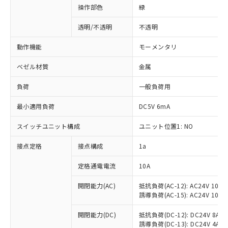
操作部色
緑
透明/不透明
不透明
動作機能
モーメンタリ
ベゼル材質
金属
負荷
一般負荷用
最小適用負荷
DC5V 6mA
スイッチユニット構成
ユニット位置1: NO
接点定格
接点構成
1a
※1 対応状況
定格通電電流
10A
対応済み：EU RoHS指令（10物質）の
非含有に対応した製品が提供可能な商品で
開閉能力(AC)
抵抗負荷(AC-12): AC24V 10A/A
誘導負荷(AC-15): AC24V 10A/AC
す。
対応予定：EU RoHS指令（10物質）の非含
ご利用条件
開閉能力(DC)
抵抗負荷(DC-12): DC24V 8A/DC
有に対応した製品に切り替える予定のある
誘導負荷(DC-13): DC24V 4A/DC