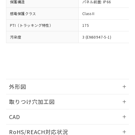
－
在庫なし(最新の在庫状況につ
オムロン制御機器販売店や当社販売拠
保護構造
パネル前面: IP66
フタル酸エステル類の４物質については閾値を超える意
武器並びにこれらの製造装置等に一切
いては、お客様のお取引先、ま
図的な使用がないことを確認しています。
点は「
販売ネットワーク
」をご確認
※2 環境保護使用期限
使用いたしません。
たはお客様担当のオムロン制御
感電保護クラス
Class II
ください。
当社は、貴社製品を第三者に販売する
機器販売店・当社販売員にご確
在庫状況および標準価格結果を当社の
※2 対応予定月
「ｅ」：有害物質（10物質）のすべてが基
場合は、上記1、2および3の内容を当
PTI（トラッキング特性）
175
認ください)
事前の承諾なく第三者に漏洩または開
準値以下であることを示します。
該第三者に通知します。また当社は、
示しないようお願いします。
部品在庫の切り替え状況などにより、予定
「10」：通常の使用状況下において有害物
汚染度
3 (EN60947-5-1)
販売先および販売に係わる関係者が違
マイパーツ機能（部品リスト作成サー
空
受注生産機種、また在庫状況の
月が前後することがあります。
質が外部に漏えいし、環境に深刻な影響を
法に輸出するおそれがある場合は、取
ビス）をご利用いただくには、I-Web
白
情報を公開していない機種
及ぼさない年数を意味します。
り引きをいたしません。
メンバーズにご登録されている必要が
「－」：未確認です。当社販売部門へお問
あります。
い合わせください。
お客様が当ウェブサイト上で当社にご
※3 非含有証明書ダウンロード
登録された部品リストについて、当社
および当社の共同利用者が、当社の製
下記の非含有証明書をダウンロードするこ
品・サービスに関するお客様との取
外形図
とができます。
合意する
キャンセル
引・商談に必要な範囲で利用すること
をご了承ください。
情報更新：2026/05/21
EU RoHS指令（10物質）の非含有証明書
取りつけ穴加工図
※当社の共同利用者とは、
"個人情報
51物質の非含有証明書（当社基準）
の共同利用に関して"
の「1.共同利
情報更新：2026/05/21
※本証明書は発行日時点で非含有を証明す
用者の範囲」に記載されている法人を
CAD
るもので、過去に遡って非含有を証明する
指します。
ものではありません。
ログイン/会員登録いただくと、CADデータをダウンロー
RoHS/REACH対応状況
また、RoHS指令のフタル酸エステル類４
ドすることができます。