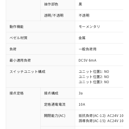
操作部色
黒
透明/不透明
不透明
動作機能
モーメンタリ
ベゼル材質
金属
負荷
一般負荷用
最小適用負荷
DC5V 6mA
スイッチユニット構成
ユニット位置1: NO
ユニット位置2: NO
ユニット位置3: NO
※1 対応状況
接点定格
接点構成
3a
対応済み：EU RoHS指令（10物質）の
定格通電電流
10A
非含有に対応した製品が提供可能な商品で
開閉能力(AC)
抵抗負荷(AC-12): AC24V 10A/A
す。
誘導負荷(AC-15): AC24V 10A/AC
対応予定：EU RoHS指令（10物質）の非含
ご利用条件
有に対応した製品に切り替える予定のある