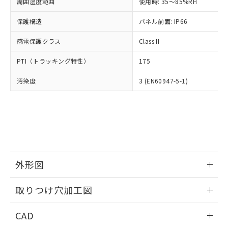
ご相談ください。
周囲湿度範囲
使用時: 35～85%RH
適用除外項目は除く。
ル、化学兵器、生物兵器またはその他
－
在庫なし(最新の在庫状況につ
オムロン制御機器販売店や当社販売拠
フタル酸エステル類の４物質については閾値を超える意
武器並びにこれらの製造装置等に一切
いては、お客様のお取引先、ま
図的な使用がないことを確認しています。
保護構造
パネル前面: IP66
点は「
販売ネットワーク
」をご確認
※2 環境保護使用期限
使用いたしません。
たはお客様担当のオムロン制御
ください。
当社は、貴社製品を第三者に販売する
感電保護クラス
Class II
機器販売店・当社販売員にご確
在庫状況および標準価格結果を当社の
※2 対応予定月
「ｅ」：有害物質（10物質）のすべてが基
場合は、上記1、2および3の内容を当
認ください)
事前の承諾なく第三者に漏洩または開
準値以下であることを示します。
PTI（トラッキング特性）
175
該第三者に通知します。また当社は、
示しないようお願いします。
部品在庫の切り替え状況などにより、予定
「10」：通常の使用状況下において有害物
販売先および販売に係わる関係者が違
マイパーツ機能（部品リスト作成サー
空
受注生産機種、また在庫状況の
汚染度
3 (EN60947-5-1)
月が前後することがあります。
質が外部に漏えいし、環境に深刻な影響を
法に輸出するおそれがある場合は、取
ビス）をご利用いただくには、I-Web
白
情報を公開していない機種
及ぼさない年数を意味します。
り引きをいたしません。
メンバーズにご登録されている必要が
「－」：未確認です。当社販売部門へお問
あります。
い合わせください。
お客様が当ウェブサイト上で当社にご
※3 非含有証明書ダウンロード
登録された部品リストについて、当社
および当社の共同利用者が、当社の製
下記の非含有証明書をダウンロードするこ
品・サービスに関するお客様との取
とができます。
合意する
キャンセル
引・商談に必要な範囲で利用すること
外形図
をご了承ください。
EU RoHS指令（10物質）の非含有証明書
※当社の共同利用者とは、
情報更新：2026/05/21
"個人情報
取りつけ穴加工図
51物質の非含有証明書（当社基準）
の共同利用に関して"
の「1.共同利
※本証明書は発行日時点で非含有を証明す
用者の範囲」に記載されている法人を
情報更新：2026/05/21
るもので、過去に遡って非含有を証明する
CAD
指します。
ものではありません。