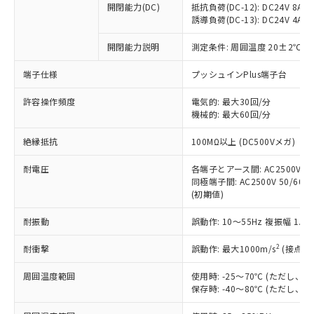
開閉能力(DC)
抵抗負荷(DC-12): DC24V 8A/DC
商品です。
誘導負荷(DC-13): DC24V 4A/DC
対応予定なし：EU RoHS指令（10物質）の
以下の条件をお読みいただき、同意のうえ
非含有に非対応の商品で、対応品を出す予
開閉能力説明
測定条件: 周囲温度 20±2℃、
ご利用ください。
定はありません。
調査・確認中：EU RoHS指令（10物質）の
端子仕様
プッシュインPlus端子台
本サービスは、当社制御機器事業取扱
※1 中国RoHS○×表
非含有の対応状況を調査中または確認中の
商品の当社在庫状況および標準価格
許容操作頻度
商品です。
電気的: 最大30回/分
(税抜)を提供させていただくもので
「○」：最大均質材料含有率が中国RoHSの
機械的: 最大60回/分
非該当品：ライセンス料など無形物で、有
す。
基準値以下であることを示します。
害物質有無と関係のない商品です。
当社制御機器事業取扱商品の中には、
絶縁抵抗
100MΩ以上 (DC500Vメガ)
「×」：最大均質材料含有率が中国RoHSの
仕入先様の事情により、非含有部品として
本サービスの対象外となる商品もある
基準値を超えていることを示します。
いたものが、含有品と判明した場合などや
当社は、これら貴社製品のうち、外国
ことをご了承ください。
耐電圧
各端子とアース間: AC2500V 50/
「－」：未確認です。当社販売部門へお問
むを得ず変更することがあります。
為替および外国貿易法に定める商品
同極端子間: AC2500V 50/60Hz
在庫状況および標準価格照会結果は、
い合わせください。
（以下｢規制貨物等」という）を輸出
(初期値)
記載している更新日時点での社内デー
*EU RoHS指令（10物質）：
または国外への提供する場合は、日本
記
タに基づき作成されるものであり、閲
説明
鉛(Pb) 1000ppm以下、 水銀(Hg) 1000ppm以下、 カド
*中国RoHS10物質の基準値 (GB/T26572)：
耐振動
誤動作: 10～55Hz 複振幅 1.
国政府の輸出許可(または役務取引許
号
覧された時点での実際の在庫および標
ミウム(Cd) 100ppm以下、
Pb(鉛) :1000ppm、 Hg(水銀) : 1000ppm、 Cd(カドミウ
可)を取得するなどの必要な手続きを
六価クロム(Cr(Ⅵ)) 1000ppm以下、ポリ臭化ビフェニル
ム) : 100ppm、
準価格とは異なる場合があることをご
類(PBB) 1000ppm以下、ポリ臭化ジフェニルエーテル類
2
耐衝撃
誤動作: 最大1000m/s
(接点開
Cr(Ⅵ)(六価クロム) : 1000ppm、 PBBs(ポリ臭化ビフェ
とります。
了承ください。
(PBDE) 1000ppm以下、フタル酸ビス(2-エチルヘキシ
○
一定数以上の在庫あり
ニル類) : 1000ppm、 PBDEs(ポリ臭化ジフェニルエーテ
当社は規制貨物を破棄する場合は、完
ル) (DEHP)(別名：DOP) 1000ppm以下、フタル酸ブチ
正式な納期状況および標準価格はお客
ル類) : 1000ppm、
周囲温度範囲
使用時: -25～70℃ (ただし
ルベンジル（BBP） 1000ppm以下、フタル酸ジブチル
全に破砕するなど、違法に輸出されな
DBP(フタル酸ジブチル) : 1000ppm、 DIBP(フタル酸ジ
様のお取引先、またはお客様担当のオ
保存時: -40～80℃ (ただし
（DBP） 1000ppm以下、フタル酸ジイソブチル
イソブチル) : 1000ppm、 BBP(フタル酸ブチルベンジ
△
一定数には満たないが在庫あり
いよう必要な手段を講じます。
ムロン制御機器販売店・当社販売員に
(DIBP) 1000ppm以下
ル) : 1000ppm、
当社は貴社製品を、核兵器、ミサイ
但し、RoHS指令で産業用監視および制御機器に対する
DEHP(フタル酸ビス(2-エチルヘキシル)) : 1000ppm