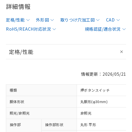
詳細情報
定格/性能
外形図
取りつけ穴加工図
CAD
RoHS/REACH対応状況
規格認証/適合状況
定格/性能
情報更新：2026/05/21
種類
押ボタンスイッチ
胴体形状
丸胴形(φ30mm)
照光/非照光
非照光
操作部
操作部形状
丸形 平形