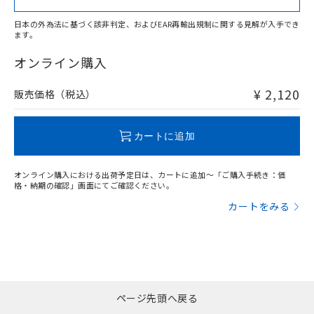
日本の外為法に基づく該非判定、およびEAR再輸出規制に関する見解が入手でき
ます。
"対応済み"や非含有の記載がされた商品であっても、流通
在庫等で未対応品が混在する可能性があります。
オンライン購入
非含有品が必要な際は、弊社営業部門もしくは販売店へお
問い合わせください。
¥ 2,120
販売価格（税込）
この製品のRoHS/REACH対応状況ページへ
カートに追加
オンライン購入における出荷予定日は、カートに追加～「ご購入手続き：価
格・納期の確認」画面にてご確認ください。
カートをみる
ページ先頭へ戻る