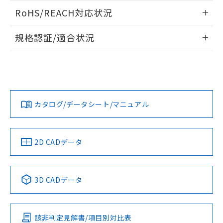
また、RoHS指令のフタル酸エステル類４
ログイン/会員登録いただくと、CADデータをダウンロー
RoHS/REACH対応状況
物質の対応では、対応完了までの期間は出
ドすることができます。
荷製品に未対応品が混在することから備考
情報更新：2026/7/29
欄に対応日を記載しておりました。
規格認証/適合状況
既に当社にて対応品への在庫切替を完了
ログイン/会員登録
EU RoHS
注意事項・凡例
A30NN-MNM-NBA-P111-NNについての規格認証/適合状況に
していることから、特段のことがない限
ついては、「カスタマーサポートセンタ お客様相談室」また
り、2022年1月12日より割愛しておりま
は貴社担当オムロン営業員または販売店にお問い合わせくだ
す。
対応状況
対応予定月
※1
※2
さい。
ダウンロードデータをご利用いただく前に、以下を必ずお読
みください。
カタログ/データシート/マニュアル
対応済み
ソフトウェアの使用条件
お問い合わせ
中国 RoHS
注意事項・凡例
2D CADデータ
中国 RoHS表
※1 ※2
3D CADデータ
Pb
Hg
Cd
Cr(VI)
該非判定見解書/項目別対比表
O
O
O
O