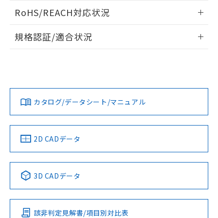
また、RoHS指令のフタル酸エステル類４
ログイン/会員登録いただくと、CADデータをダウンロー
RoHS/REACH対応状況
物質の対応では、対応完了までの期間は出
ドすることができます。
荷製品に未対応品が混在することから備考
情報更新：2026/7/29
欄に対応日を記載しておりました。
規格認証/適合状況
既に当社にて対応品への在庫切替を完了
ログイン/会員登録
EU RoHS
注意事項・凡例
A30NN-MNM-NBA-G222-NNについての規格認証/適合状況に
していることから、特段のことがない限
ついては、「カスタマーサポートセンタ お客様相談室」また
り、2022年1月12日より割愛しておりま
は貴社担当オムロン営業員または販売店にお問い合わせくだ
す。
対応状況
対応予定月
※1
※2
さい。
ダウンロードデータをご利用いただく前に、以下を必ずお読
みください。
カタログ/データシート/マニュアル
対応済み
ソフトウェアの使用条件
お問い合わせ
中国 RoHS
注意事項・凡例
2D CADデータ
中国 RoHS表
※1 ※2
3D CADデータ
Pb
Hg
Cd
Cr(VI)
該非判定見解書/項目別対比表
O
O
O
O