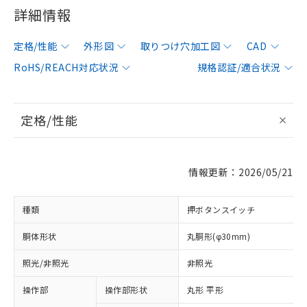
詳細情報
定格/性能
外形図
取りつけ穴加工図
CAD
RoHS/REACH対応状況
規格認証/適合状況
定格/性能
情報更新：2026/05/21
種類
押ボタンスイッチ
胴体形状
丸胴形(φ30mm)
照光/非照光
非照光
操作部
操作部形状
丸形 平形