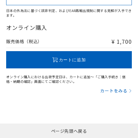
日本の外為法に基づく該非判定、およびEAR再輸出規制に関する見解が入手でき
ます。
"対応済み"や非含有の記載がされた商品であっても、流通
在庫等で未対応品が混在する可能性があります。
オンライン購入
非含有品が必要な際は、弊社営業部門もしくは販売店へお
問い合わせください。
¥ 1,700
販売価格（税込）
この製品のRoHS/REACH対応状況ページへ
カートに追加
オンライン購入における出荷予定日は、カートに追加～「ご購入手続き：価
格・納期の確認」画面にてご確認ください。
カートをみる
ページ先頭へ戻る