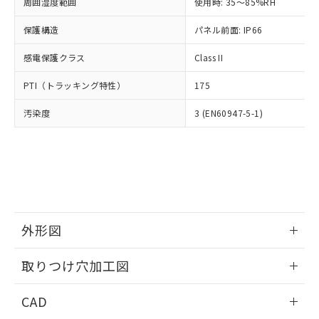
ご相談ください。
周囲湿度範囲
使用時: 35～85%RH
適用除外項目は除く。
ル、化学兵器、生物兵器またはその他
－
在庫なし(最新の在庫状況につ
オムロン制御機器販売店や当社販売拠
フタル酸エステル類の４物質については閾値を超える意
武器並びにこれらの製造装置等に一切
いては、お客様のお取引先、ま
図的な使用がないことを確認しています。
保護構造
パネル前面: IP66
点は「
販売ネットワーク
」をご確認
※2 環境保護使用期限
使用いたしません。
たはお客様担当のオムロン制御
ください。
当社は、貴社製品を第三者に販売する
感電保護クラス
Class II
機器販売店・当社販売員にご確
在庫状況および標準価格結果を当社の
※2 対応予定月
「ｅ」：有害物質（10物質）のすべてが基
場合は、上記1、2および3の内容を当
認ください)
事前の承諾なく第三者に漏洩または開
準値以下であることを示します。
PTI（トラッキング特性）
175
該第三者に通知します。また当社は、
示しないようお願いします。
部品在庫の切り替え状況などにより、予定
「10」：通常の使用状況下において有害物
販売先および販売に係わる関係者が違
マイパーツ機能（部品リスト作成サー
空
受注生産機種、また在庫状況の
汚染度
3 (EN60947-5-1)
月が前後することがあります。
質が外部に漏えいし、環境に深刻な影響を
法に輸出するおそれがある場合は、取
ビス）をご利用いただくには、I-Web
白
情報を公開していない機種
及ぼさない年数を意味します。
り引きをいたしません。
メンバーズにご登録されている必要が
「－」：未確認です。当社販売部門へお問
あります。
い合わせください。
お客様が当ウェブサイト上で当社にご
※3 非含有証明書ダウンロード
登録された部品リストについて、当社
および当社の共同利用者が、当社の製
下記の非含有証明書をダウンロードするこ
品・サービスに関するお客様との取
とができます。
合意する
キャンセル
引・商談に必要な範囲で利用すること
外形図
をご了承ください。
EU RoHS指令（10物質）の非含有証明書
※当社の共同利用者とは、
情報更新：2026/05/21
"個人情報
取りつけ穴加工図
51物質の非含有証明書（当社基準）
の共同利用に関して"
の「1.共同利
※本証明書は発行日時点で非含有を証明す
用者の範囲」に記載されている法人を
情報更新：2026/05/21
るもので、過去に遡って非含有を証明する
CAD
指します。
ものではありません。