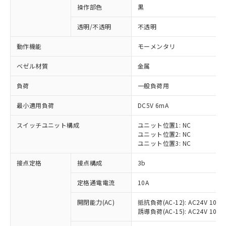
操作部色
黒
透明/不透明
不透明
動作機能
モーメンタリ
ベゼル材質
金属
負荷
一般負荷用
最小適用負荷
DC5V 6mA
スイッチユニット構成
ユニット位置1: NC
ユニット位置2: NC
ユニット位置3: NC
※1 対応状況
接点定格
接点構成
3b
対応済み：EU RoHS指令（10物質）の
定格通電電流
10A
非含有に対応した製品が提供可能な商品で
開閉能力(AC)
抵抗負荷(AC-12): AC24V 10A/A
す。
誘導負荷(AC-15): AC24V 10A/AC
対応予定：EU RoHS指令（10物質）の非含
ご利用条件
有に対応した製品に切り替える予定のある