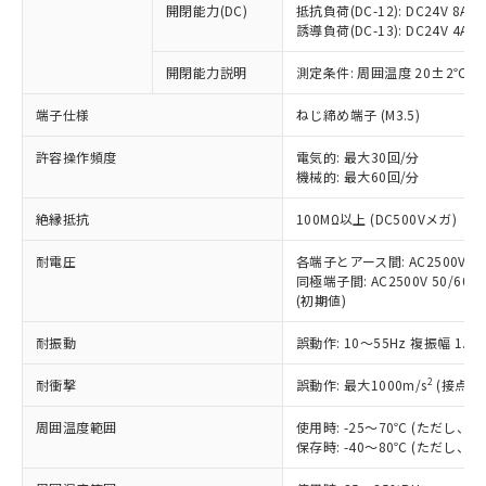
開閉能力(DC)
抵抗負荷(DC-12): DC24V 8A/DC
商品です。
誘導負荷(DC-13): DC24V 4A/DC
対応予定なし：EU RoHS指令（10物質）の
以下の条件をお読みいただき、同意のうえ
非含有に非対応の商品で、対応品を出す予
開閉能力説明
測定条件: 周囲温度 20±2℃、
ご利用ください。
定はありません。
調査・確認中：EU RoHS指令（10物質）の
端子仕様
ねじ締め端子 (M3.5)
本サービスは、当社制御機器事業取扱
※1 中国RoHS○×表
非含有の対応状況を調査中または確認中の
商品の当社在庫状況および標準価格
許容操作頻度
商品です。
電気的: 最大30回/分
(税抜)を提供させていただくもので
「○」：最大均質材料含有率が中国RoHSの
機械的: 最大60回/分
非該当品：ライセンス料など無形物で、有
す。
基準値以下であることを示します。
害物質有無と関係のない商品です。
当社制御機器事業取扱商品の中には、
絶縁抵抗
100MΩ以上 (DC500Vメガ)
「×」：最大均質材料含有率が中国RoHSの
仕入先様の事情により、非含有部品として
本サービスの対象外となる商品もある
基準値を超えていることを示します。
いたものが、含有品と判明した場合などや
当社は、これら貴社製品のうち、外国
ことをご了承ください。
耐電圧
各端子とアース間: AC2500V 50/
「－」：未確認です。当社販売部門へお問
むを得ず変更することがあります。
為替および外国貿易法に定める商品
同極端子間: AC2500V 50/60Hz
在庫状況および標準価格照会結果は、
い合わせください。
（以下｢規制貨物等」という）を輸出
(初期値)
記載している更新日時点での社内デー
*EU RoHS指令（10物質）：
または国外への提供する場合は、日本
記
タに基づき作成されるものであり、閲
説明
鉛(Pb) 1000ppm以下、 水銀(Hg) 1000ppm以下、 カド
*中国RoHS10物質の基準値 (GB/T26572)：
耐振動
誤動作: 10～55Hz 複振幅 1.
国政府の輸出許可(または役務取引許
号
覧された時点での実際の在庫および標
ミウム(Cd) 100ppm以下、
Pb(鉛) :1000ppm、 Hg(水銀) : 1000ppm、 Cd(カドミウ
可)を取得するなどの必要な手続きを
六価クロム(Cr(Ⅵ)) 1000ppm以下、ポリ臭化ビフェニル
ム) : 100ppm、
準価格とは異なる場合があることをご
類(PBB) 1000ppm以下、ポリ臭化ジフェニルエーテル類
2
耐衝撃
誤動作: 最大1000m/s
(接点開
Cr(Ⅵ)(六価クロム) : 1000ppm、 PBBs(ポリ臭化ビフェ
とります。
了承ください。
(PBDE) 1000ppm以下、フタル酸ビス(2-エチルヘキシ
○
一定数以上の在庫あり
ニル類) : 1000ppm、 PBDEs(ポリ臭化ジフェニルエーテ
当社は規制貨物を破棄する場合は、完
ル) (DEHP)(別名：DOP) 1000ppm以下、フタル酸ブチ
正式な納期状況および標準価格はお客
ル類) : 1000ppm、
周囲温度範囲
使用時: -25～70℃ (ただし
ルベンジル（BBP） 1000ppm以下、フタル酸ジブチル
全に破砕するなど、違法に輸出されな
DBP(フタル酸ジブチル) : 1000ppm、 DIBP(フタル酸ジ
様のお取引先、またはお客様担当のオ
保存時: -40～80℃ (ただし
（DBP） 1000ppm以下、フタル酸ジイソブチル
イソブチル) : 1000ppm、 BBP(フタル酸ブチルベンジ
△
一定数には満たないが在庫あり
いよう必要な手段を講じます。
ムロン制御機器販売店・当社販売員に
(DIBP) 1000ppm以下
ル) : 1000ppm、
当社は貴社製品を、核兵器、ミサイ
但し、RoHS指令で産業用監視および制御機器に対する
DEHP(フタル酸ビス(2-エチルヘキシル)) : 1000ppm