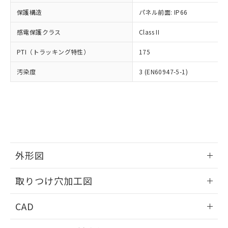
適用除外項目は除く。
ル、化学兵器、生物兵器またはその他
－
在庫なし(最新の在庫状況につ
オムロン制御機器販売店や当社販売拠
フタル酸エステル類の４物質については閾値を超える意
保護構造
パネル前面: IP66
武器並びにこれらの製造装置等に一切
いては、お客様のお取引先、ま
図的な使用がないことを確認しています。
点は「
販売ネットワーク
」をご確認
※2 環境保護使用期限
使用いたしません。
たはお客様担当のオムロン制御
ください。
感電保護クラス
Class II
当社は、貴社製品を第三者に販売する
機器販売店・当社販売員にご確
在庫状況および標準価格結果を当社の
※2 対応予定月
「ｅ」：有害物質（10物質）のすべてが基
場合は、上記1、2および3の内容を当
認ください)
事前の承諾なく第三者に漏洩または開
PTI（トラッキング特性）
175
準値以下であることを示します。
該第三者に通知します。また当社は、
示しないようお願いします。
部品在庫の切り替え状況などにより、予定
「10」：通常の使用状況下において有害物
販売先および販売に係わる関係者が違
マイパーツ機能（部品リスト作成サー
汚染度
3 (EN60947-5-1)
空
受注生産機種、また在庫状況の
月が前後することがあります。
質が外部に漏えいし、環境に深刻な影響を
法に輸出するおそれがある場合は、取
ビス）をご利用いただくには、I-Web
白
情報を公開していない機種
及ぼさない年数を意味します。
り引きをいたしません。
メンバーズにご登録されている必要が
「－」：未確認です。当社販売部門へお問
あります。
い合わせください。
お客様が当ウェブサイト上で当社にご
※3 非含有証明書ダウンロード
登録された部品リストについて、当社
および当社の共同利用者が、当社の製
下記の非含有証明書をダウンロードするこ
品・サービスに関するお客様との取
とができます。
外形図
合意する
キャンセル
引・商談に必要な範囲で利用すること
をご了承ください。
情報更新：2026/05/21
EU RoHS指令（10物質）の非含有証明書
※当社の共同利用者とは、
"個人情報
取りつけ穴加工図
51物質の非含有証明書（当社基準）
の共同利用に関して"
の「1.共同利
※本証明書は発行日時点で非含有を証明す
情報更新：2026/05/21
用者の範囲」に記載されている法人を
CAD
るもので、過去に遡って非含有を証明する
指します。
ものではありません。
ログイン/会員登録いただくと、CADデータをダウンロー
また、RoHS指令のフタル酸エステル類４