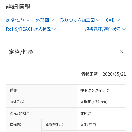
詳細情報
定格/性能
外形図
取りつけ穴加工図
CAD
RoHS/REACH対応状況
規格認証/適合状況
定格/性能
情報更新：2026/05/21
種類
押ボタンスイッチ
胴体形状
丸胴形(φ30mm)
照光/非照光
非照光
操作部
操作部形状
丸形 平形