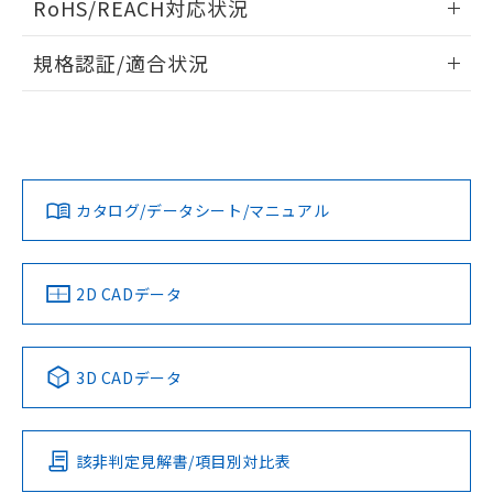
RoHS/REACH対応状況
ドすることができます。
物質の対応では、対応完了までの期間は出
荷製品に未対応品が混在することから備考
情報更新：2026/7/29
規格認証/適合状況
欄に対応日を記載しておりました。
既に当社にて対応品への在庫切替を完了
ログイン/会員登録
EU RoHS
注意事項・凡例
A30NN-MNM-NBA-G202-NNについての規格認証/適合状況に
していることから、特段のことがない限
ついては、「カスタマーサポートセンタ お客様相談室」また
り、2022年1月12日より割愛しておりま
は貴社担当オムロン営業員または販売店にお問い合わせくだ
す。
対応状況
対応予定月
※1
※2
さい。
ダウンロードデータをご利用いただく前に、以下を必ずお読
みください。
カタログ/データシート/マニュアル
対応済み
ソフトウェアの使用条件
お問い合わせ
中国 RoHS
注意事項・凡例
2D CADデータ
中国 RoHS表
※1 ※2
3D CADデータ
Pb
Hg
Cd
Cr(VI)
該非判定見解書/項目別対比表
O
O
O
O