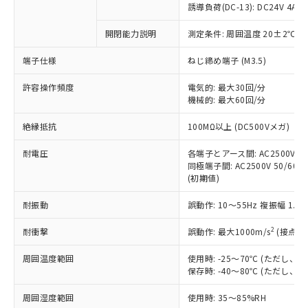
商品です。
誘導負荷(DC-13): DC24V 4A/DC
対応予定なし：EU RoHS指令（10物質）の
以下の条件をお読みいただき、同意のうえ
開閉能力説明
測定条件: 周囲温度 20±2℃、
非含有に非対応の商品で、対応品を出す予
ご利用ください。
定はありません。
端子仕様
ねじ締め端子 (M3.5)
調査・確認中：EU RoHS指令（10物質）の
本サービスは、当社制御機器事業取扱
※1 中国RoHS○×表
非含有の対応状況を調査中または確認中の
商品の当社在庫状況および標準価格
許容操作頻度
電気的: 最大30回/分
商品です。
機械的: 最大60回/分
(税抜)を提供させていただくもので
「○」：最大均質材料含有率が中国RoHSの
非該当品：ライセンス料など無形物で、有
す。
基準値以下であることを示します。
害物質有無と関係のない商品です。
絶縁抵抗
100MΩ以上 (DC500Vメガ)
当社制御機器事業取扱商品の中には、
「×」：最大均質材料含有率が中国RoHSの
仕入先様の事情により、非含有部品として
本サービスの対象外となる商品もある
基準値を超えていることを示します。
いたものが、含有品と判明した場合などや
耐電圧
各端子とアース間: AC2500V 50/
当社は、これら貴社製品のうち、外国
ことをご了承ください。
「－」：未確認です。当社販売部門へお問
むを得ず変更することがあります。
同極端子間: AC2500V 50/60Hz
為替および外国貿易法に定める商品
在庫状況および標準価格照会結果は、
い合わせください。
(初期値)
（以下｢規制貨物等」という）を輸出
記載している更新日時点での社内デー
*EU RoHS指令（10物質）：
または国外への提供する場合は、日本
記
タに基づき作成されるものであり、閲
説明
耐振動
誤動作: 10～55Hz 複振幅 1.
鉛(Pb) 1000ppm以下、 水銀(Hg) 1000ppm以下、 カド
*中国RoHS10物質の基準値 (GB/T26572)：
国政府の輸出許可(または役務取引許
号
覧された時点での実際の在庫および標
ミウム(Cd) 100ppm以下、
Pb(鉛) :1000ppm、 Hg(水銀) : 1000ppm、 Cd(カドミウ
可)を取得するなどの必要な手続きを
六価クロム(Cr(Ⅵ)) 1000ppm以下、ポリ臭化ビフェニル
ム) : 100ppm、
準価格とは異なる場合があることをご
2
耐衝撃
誤動作: 最大1000m/s
(接点開
類(PBB) 1000ppm以下、ポリ臭化ジフェニルエーテル類
Cr(Ⅵ)(六価クロム) : 1000ppm、 PBBs(ポリ臭化ビフェ
とります。
了承ください。
(PBDE) 1000ppm以下、フタル酸ビス(2-エチルヘキシ
○
一定数以上の在庫あり
ニル類) : 1000ppm、 PBDEs(ポリ臭化ジフェニルエーテ
当社は規制貨物を破棄する場合は、完
ル) (DEHP)(別名：DOP) 1000ppm以下、フタル酸ブチ
周囲温度範囲
使用時: -25～70℃ (ただし
正式な納期状況および標準価格はお客
ル類) : 1000ppm、
ルベンジル（BBP） 1000ppm以下、フタル酸ジブチル
全に破砕するなど、違法に輸出されな
DBP(フタル酸ジブチル) : 1000ppm、 DIBP(フタル酸ジ
保存時: -40～80℃ (ただし
様のお取引先、またはお客様担当のオ
（DBP） 1000ppm以下、フタル酸ジイソブチル
イソブチル) : 1000ppm、 BBP(フタル酸ブチルベンジ
△
一定数には満たないが在庫あり
いよう必要な手段を講じます。
ムロン制御機器販売店・当社販売員に
(DIBP) 1000ppm以下
ル) : 1000ppm、
周囲湿度範囲
使用時: 35～85%RH
当社は貴社製品を、核兵器、ミサイ
但し、RoHS指令で産業用監視および制御機器に対する
DEHP(フタル酸ビス(2-エチルヘキシル)) : 1000ppm
ご相談ください。