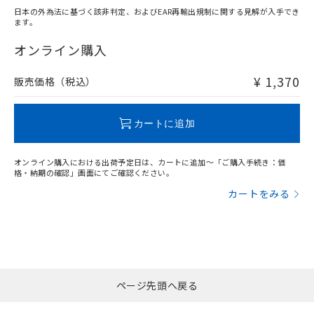
日本の外為法に基づく該非判定、およびEAR再輸出規制に関する見解が入手でき
ます。
"対応済み"や非含有の記載がされた商品であっても、流通
在庫等で未対応品が混在する可能性があります。
オンライン購入
非含有品が必要な際は、弊社営業部門もしくは販売店へお
問い合わせください。
¥ 1,370
販売価格（税込）
この製品のRoHS/REACH対応状況ページへ
カートに追加
オンライン購入における出荷予定日は、カートに追加～「ご購入手続き：価
格・納期の確認」画面にてご確認ください。
カートをみる
ページ先頭へ戻る