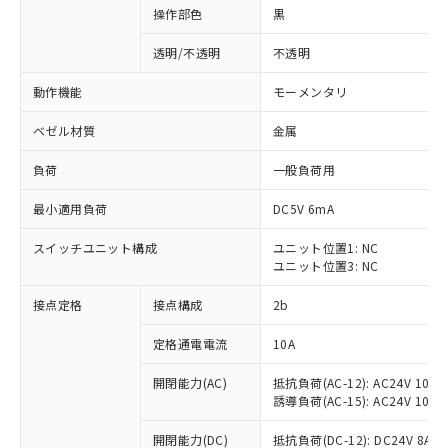
操作部色
黒
透明/不透明
不透明
動作機能
モーメンタリ
ベゼル材質
金属
負荷
一般負荷用
最小適用負荷
DC5V 6mA
スイッチユニット構成
ユニット位置1: NC
ユニット位置3: NC
接点定格
接点構成
2b
※1 対応状況
定格通電電流
10A
対応済み：EU RoHS指令（10物質）の
非含有に対応した製品が提供可能な商品で
開閉能力(AC)
抵抗負荷(AC-12): AC24V 10A/A
す。
誘導負荷(AC-15): AC24V 10A/AC
対応予定：EU RoHS指令（10物質）の非含
ご利用条件
有に対応した製品に切り替える予定のある
開閉能力(DC)
抵抗負荷(DC-12): DC24V 8A/DC