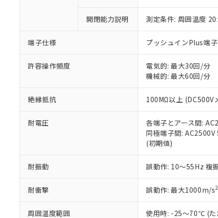
○
一定数以
DBP(フタル酸ジブチル) :
い。
当社は貴社製
DEHP(フタル酸ビス(2-エ
正式な納期状
置等に一切使
開閉能力説明
測定条件: 周囲温度 2
当社販売員に
※2 対応予定月
△
一定数に
当社は、貴社
オムロン制御
また当社は、
※2 環境保護使
端子仕様
プッシュインPlus端
在庫状況およ
部品在庫の切り替
たしません。
－
在庫なし
す。
「ｅ」：有害物質
機器販売
許容操作頻度
電気的: 最大30回/分
マイパーツ機
「10」：通常の
機械的: 最大60回/分
ている必要が
味します。
空
受注生産
お客様が当ウ
※3 非含有証明
「－」：未確認で
白
が、当社の製
絶縁抵抗
100MΩ以上 (DC500V
さい。
下記の非含有証明
※当社の共同
耐電圧
各端子とアース間: AC250
いる法人を指
EU RoHS指令（
同極端子間: AC2500V 5
51物質の非含有証
(初期値)
※本証明書は発行
また、RoHS指
耐振動
誤動作: 10～55Hz 複
混在することから
既に当社にて対応
耐衝撃
誤動作: 最大1000m/s
り割愛しておりま
周囲温度範囲
使用時: -25～70℃