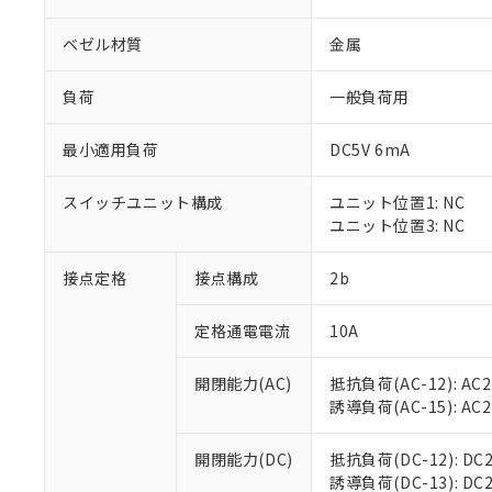
ベゼル材質
金属
負荷
一般負荷用
最小適用負荷
DC5V 6mA
※1 対応状況
スイッチユニット構成
ユニット位置1: NC
対応済み：EU
ユニット位置3: NC
対応予定：EU R
対応予定なし：EU
調査・確認中：EU
接点定格
接点構成
2b
ご利用条件
非該当品：ライセ
※1 中国RoHS
仕入先様の事情に
定格通電電流
10A
があります。
以下の条件をお読
「○」：最大均質
「×」：最大均質
開閉能力(AC)
抵抗負荷(AC-12): AC24
本サービスは
当社は、これ
*EU RoHS指令（10物
「－」：未確認で
誘導負荷(AC-15): AC24V
鉛(Pb) 1000ppm以下、
くものです。
う）を輸出ま
記
説明
六価クロム(Cr(Ⅵ)) 1
当社制御機器
などの必要な
フタル酸ビス(2-エチルヘ
号
*中国RoHS10物質の基準値 
ル（DBP） 1000ppm
在庫状況およ
開閉能力(DC)
抵抗負荷(DC-12): DC24
当社は規制貨
Pb(鉛) :1000ppm、 Hg
但し、RoHS指令で産
のであり、閲
誘導負荷(DC-13): DC24
ます。
Cr(Ⅵ)(六価クロム) : 
フタル酸エステル類の４