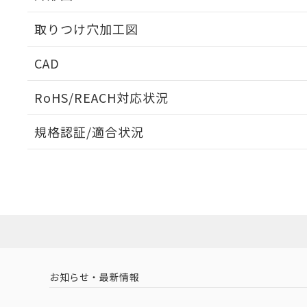
取りつけ穴加工図
CAD
ログイン/会員登録いただくと、CADデータをダウンロ
RoHS/REACH対応状況
規格認証/適合状況
EU RoHS
注意事項・凡例
A30NN-MNM-NAA-P202-NNについての規格認証/
営業員または販売店にお問い合わせください。
ダウンロードデータをご利用いただく前に、以下を必ずお読
対応状況
対応予定月
※1
※2
ソフトウェアの使用条件
対応済み
お知らせ・最新情報
中国 RoHS
注意事項・凡例