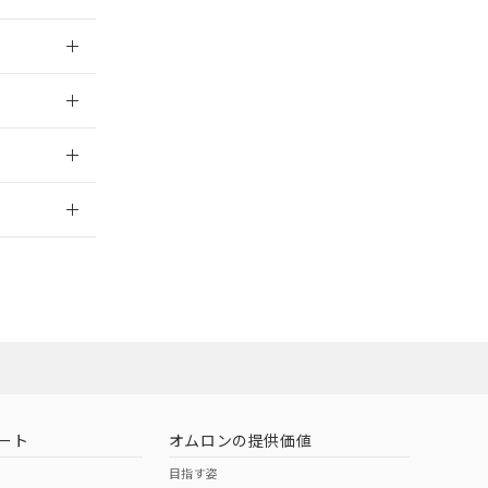
026/05/21
026/05/21
2026/7/29
社担当オムロン
お問い合わせ
ート
オムロンの提供価値
目指す姿