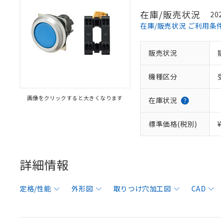
在庫/販売状況
20
在庫/販売状況 ご利用条
販売状況
機種区分
画像をクリックすると大きくなります
在庫状況
標準価格(税別)
詳細情報
定格/性能
外形図
取りつけ穴加工図
CAD