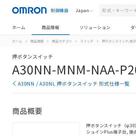
制御機器
Japan
ホーム
商品情報
ソリューション
ダ
ホーム
>
商品情報
>
商品カテゴリ
>
スイッチ
>
押ボタンスイッチ/表
押ボタンスイッチ
A30NN-MNM-NAA-P2
A30NN / A30NL 押ボタンスイッチ 形式仕様一覧
商品概要
押ボタンスイッチ（φ30）,
シュインPlus端子台, 接点構