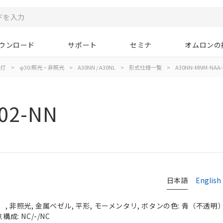
ウンロード
サポート
セミナ
オムロンの
示灯
>
φ30:照光・非照光
>
A30NN / A30NL
>
形式仕様一覧
>
A30NN-MNM-NAA-
02-NN
日本語
English
 非照光, 金属ベゼル, 平形, モーメンタリ, ボタンの色: 青（不透明）, 
成: NC/-/NC