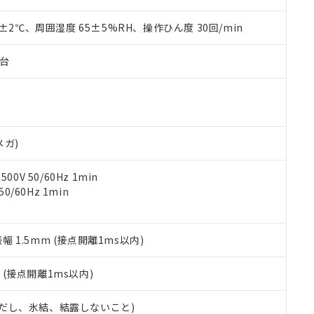
上の在庫あり
 1000ppm、 DIBP(フタル酸ジイソブチル) : 1000ppm、 BBP(フタル酸ブチルベンジル) :
品を、核兵器、ミサイル、化学兵器、生物兵器またはその他武器並
チルヘキシル)) : 1000ppm
況および標準価格はお客様のお取引先、またはお客様担当のオムロ
用いたしません。
0±2℃、周囲湿度 65±5%RH、操作ひん度 30回/min
ご相談ください。
は満たないが在庫あり
製品を第三者に販売する場合は、上記1、2および3の内容を当該第
機器販売店や当社販売拠点は「
販売ネットワーク
」をご確認くだ
販売先および販売に係わる関係者が違法に輸出するおそれがある場
用期限
子台
び標準価格結果を当社の事前の承諾なく第三者に漏洩または開示し
え状況などにより、予定月が前後することがあります。
(最新の在庫状況については、お客様のお取引先、またはお客様担当
（10物質）のすべてが基準値以下であることを示します。
店・当社販売員にご確認ください)
能（部品リスト作成サービス）をご利用いただくには、I-Webメン
使用状況下において有害物質が外部に漏えいし、環境に深刻な影響を
あります。
機種、また在庫状況の情報を公開していない機種
ェブサイト上で当社にご登録された部品リストについて、当社およ
書ダウンロード
す。当社販売部門へお問い合わせください。
品・サービスに関するお客様との取引・商談に必要な範囲で利用す
メガ)
合意する
キャンセル
書をダウンロードすることができます。
利用者とは、
"個人情報の共同利用に関して"
の「1.共同利用者の
0V 50/60Hz 1min
します。
10物質）の非含有証明書
0/60Hz 1min
明書（当社基準）
日時点で非含有を証明するもので、過去に遡って非含有を証明するも
令のフタル酸エステル類４物質の対応では、対応完了までの期間は出
振幅 1.5mm (接点開離1ms以内)
備考欄に対応日を記載しておりました。
品への在庫切替を完了していることから、特段のことがない限り、20
2
(接点開離1ms以内)
す。
 (ただし、氷結、結露しないこと)