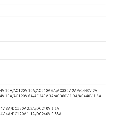
 RoHS指令（10物質）の非含有に対応した製品が提供可能な商品です
oHS指令（10物質）の非含有に対応した製品に切り替える予定のある
 RoHS指令（10物質）の非含有に非対応の商品で、対応品を出す予
 RoHS指令（10物質）の非含有の対応状況を調査中または確認中の
ンス料など無形物で、有害物質有無と関係のない商品です。
○×表
より、非含有部品としていたものが、含有品と判明した場合などやむ
みいただき、同意のうえご利用ください。
材料含有率が中国RoHSの基準値以下であることを示します。
材料含有率が中国RoHSの基準値を超えていることを示します。
V 10A/AC120V 10A/AC240V 6A/AC380V 2A/AC440V 2A
、当社制御機器事業取扱商品の当社在庫状況および標準価格(税抜)
ら貴社製品のうち、外国為替および外国貿易法に定める商品（以下｢
質）：
す。当社販売部門へお問い合わせください。
 10A/AC120V 6A/AC240V 3A/AC380V 1.9A/AC440V 1.6A
 水銀(Hg) 1000ppm以下、 カドミウム(Cd) 100ppm以下、
たは国外への提供する場合は、日本国政府の輸出許可(または役務取
000ppm以下、ポリ臭化ビフェニル類(PBB) 1000ppm以下、ポリ臭化ジフェニルエーテル類(P
事業取扱商品の中には、本サービスの対象外となる商品もあること
手続きをとります。
キシル) (DEHP)(別名：DOP) 1000ppm以下、フタル酸ブチルベンジル（BBP） 100
(GB/T26572)：
以下、フタル酸ジイソブチル (DIBP) 1000ppm以下
び標準価格照会結果は、記載している更新日時点での社内データに
V 8A/DC120V 2.2A/DC240V 1.1A
物を破棄する場合は、完全に破砕するなど、違法に輸出されないよ
(水銀) : 1000ppm、 Cd(カドミウム) : 100ppm、
業用監視および制御機器に対する適用除外項目は除く。
覧された時点での実際の在庫および標準価格とは異なる場合がある
V 4A/DC120V 1.1A/DC240V 0.55A
1000ppm、 PBBs(ポリ臭化ビフェニル類) : 1000ppm、 PBDEs(ポリ臭化ジフェニルエーテル類
物質については閾値を超える意図的な使用がないことを確認しています。