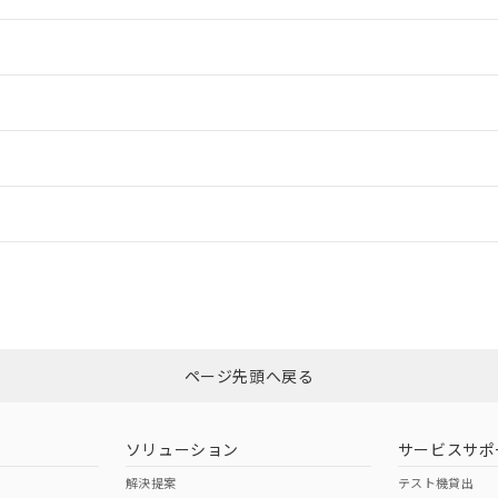
情報更新：2
情報更新：2
ードすることができます。
情報更新：
ログイン/会員登録
適合状況については、「カスタマーサポートセンタ お客様相談室」または貴
みください。
非含有証明書
※3
ページ先頭へ戻る
ダウンロードはこちら
ソリューション
サービスサポ
解決提案
テスト機貸出