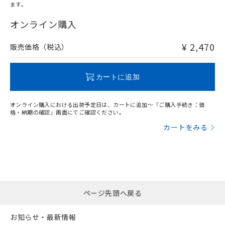
ます。
"対応済み"や非含有の記載がされた商品であっても、流通
在庫等で未対応品が混在する可能性があります。
オンライン購入
非含有品が必要な際は、弊社営業部門もしくは販売店へお
問い合わせください。
¥ 2,470
販売価格（税込）
この製品のRoHS/REACH対応状況ページへ
カートに追加
オンライン購入における出荷予定日は、カートに追加～「ご購入手続き：価
格・納期の確認」画面にてご確認ください。
カートをみる
ページ先頭へ戻る
お知らせ・最新情報