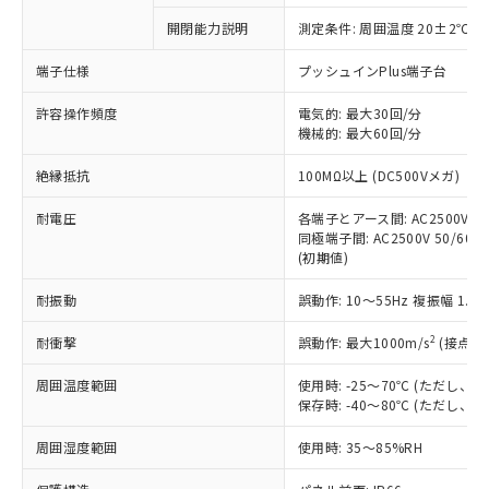
対応予定なし：EU RoHS指令（10物質）の
開閉能力説明
測定条件: 周囲温度 20±2℃、
以下の条件をお読みいただき、同意のうえ
非含有に非対応の商品で、対応品を出す予
ご利用ください。
定はありません。
端子仕様
プッシュインPlus端子台
調査・確認中：EU RoHS指令（10物質）の
本サービスは、当社制御機器事業取扱
※1 中国RoHS○×表
非含有の対応状況を調査中または確認中の
許容操作頻度
電気的: 最大30回/分
商品の当社在庫状況および標準価格
機械的: 最大60回/分
商品です。
(税抜)を提供させていただくもので
「○」：最大均質材料含有率が中国RoHSの
非該当品：ライセンス料など無形物で、有
す。
絶縁抵抗
100MΩ以上 (DC500Vメガ)
基準値以下であることを示します。
害物質有無と関係のない商品です。
当社制御機器事業取扱商品の中には、
「×」：最大均質材料含有率が中国RoHSの
仕入先様の事情により、非含有部品として
本サービスの対象外となる商品もある
耐電圧
各端子とアース間: AC2500V 50/
基準値を超えていることを示します。
いたものが、含有品と判明した場合などや
当社は、これら貴社製品のうち、外国
同極端子間: AC2500V 50/60Hz
ことをご了承ください。
「－」：未確認です。当社販売部門へお問
むを得ず変更することがあります。
為替および外国貿易法に定める商品
(初期値)
在庫状況および標準価格照会結果は、
い合わせください。
（以下｢規制貨物等」という）を輸出
記載している更新日時点での社内デー
*EU RoHS指令（10物質）：
耐振動
誤動作: 10～55Hz 複振幅 1.
または国外への提供する場合は、日本
記
タに基づき作成されるものであり、閲
説明
鉛(Pb) 1000ppm以下、 水銀(Hg) 1000ppm以下、 カド
*中国RoHS10物質の基準値 (GB/T26572)：
国政府の輸出許可(または役務取引許
号
覧された時点での実際の在庫および標
ミウム(Cd) 100ppm以下、
Pb(鉛) :1000ppm、 Hg(水銀) : 1000ppm、 Cd(カドミウ
2
耐衝撃
誤動作: 最大1000m/s
(接点開
可)を取得するなどの必要な手続きを
六価クロム(Cr(Ⅵ)) 1000ppm以下、ポリ臭化ビフェニル
ム) : 100ppm、
準価格とは異なる場合があることをご
類(PBB) 1000ppm以下、ポリ臭化ジフェニルエーテル類
Cr(Ⅵ)(六価クロム) : 1000ppm、 PBBs(ポリ臭化ビフェ
とります。
了承ください。
(PBDE) 1000ppm以下、フタル酸ビス(2-エチルヘキシ
○
一定数以上の在庫あり
ニル類) : 1000ppm、 PBDEs(ポリ臭化ジフェニルエーテ
周囲温度範囲
使用時: -25～70℃ (ただし
当社は規制貨物を破棄する場合は、完
ル) (DEHP)(別名：DOP) 1000ppm以下、フタル酸ブチ
正式な納期状況および標準価格はお客
ル類) : 1000ppm、
保存時: -40～80℃ (ただし
ルベンジル（BBP） 1000ppm以下、フタル酸ジブチル
全に破砕するなど、違法に輸出されな
DBP(フタル酸ジブチル) : 1000ppm、 DIBP(フタル酸ジ
様のお取引先、またはお客様担当のオ
（DBP） 1000ppm以下、フタル酸ジイソブチル
イソブチル) : 1000ppm、 BBP(フタル酸ブチルベンジ
△
一定数には満たないが在庫あり
いよう必要な手段を講じます。
ムロン制御機器販売店・当社販売員に
(DIBP) 1000ppm以下
周囲湿度範囲
使用時: 35～85%RH
ル) : 1000ppm、
当社は貴社製品を、核兵器、ミサイ
但し、RoHS指令で産業用監視および制御機器に対する
DEHP(フタル酸ビス(2-エチルヘキシル)) : 1000ppm
ご相談ください。
適用除外項目は除く。
ル、化学兵器、生物兵器またはその他
－
在庫なし(最新の在庫状況につ