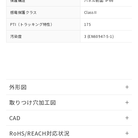
保護構造
パネル前面: IP66
オムロン制御機器販売店や当社販売拠
フタル酸エステル類の４物質については閾値を超える意
武器並びにこれらの製造装置等に一切
いては、お客様のお取引先、ま
図的な使用がないことを確認しています。
点は「
販売ネットワーク
」をご確認
※2 環境保護使用期限
使用いたしません。
感電保護クラス
Class II
たはお客様担当のオムロン制御
ください。
当社は、貴社製品を第三者に販売する
機器販売店・当社販売員にご確
在庫状況および標準価格結果を当社の
※2 対応予定月
「ｅ」：有害物質（10物質）のすべてが基
PTI（トラッキング特性）
175
場合は、上記1、2および3の内容を当
認ください)
事前の承諾なく第三者に漏洩または開
準値以下であることを示します。
該第三者に通知します。また当社は、
示しないようお願いします。
汚染度
3 (EN60947-5-1)
部品在庫の切り替え状況などにより、予定
「10」：通常の使用状況下において有害物
販売先および販売に係わる関係者が違
マイパーツ機能（部品リスト作成サー
空
受注生産機種、また在庫状況の
月が前後することがあります。
質が外部に漏えいし、環境に深刻な影響を
法に輸出するおそれがある場合は、取
ビス）をご利用いただくには、I-Web
白
情報を公開していない機種
及ぼさない年数を意味します。
り引きをいたしません。
メンバーズにご登録されている必要が
「－」：未確認です。当社販売部門へお問
あります。
い合わせください。
お客様が当ウェブサイト上で当社にご
※3 非含有証明書ダウンロード
登録された部品リストについて、当社
および当社の共同利用者が、当社の製
下記の非含有証明書をダウンロードするこ
品・サービスに関するお客様との取
外形図
とができます。
合意する
キャンセル
引・商談に必要な範囲で利用すること
をご了承ください。
情報更新：2026/05/21
取りつけ穴加工図
EU RoHS指令（10物質）の非含有証明書
※当社の共同利用者とは、
"個人情報
51物質の非含有証明書（当社基準）
の共同利用に関して"
の「1.共同利
情報更新：2026/05/21
※本証明書は発行日時点で非含有を証明す
CAD
用者の範囲」に記載されている法人を
るもので、過去に遡って非含有を証明する
指します。
ものではありません。
ログイン/会員登録いただくと、CADデータをダウンロー
RoHS/REACH対応状況
また、RoHS指令のフタル酸エステル類４
ドすることができます。