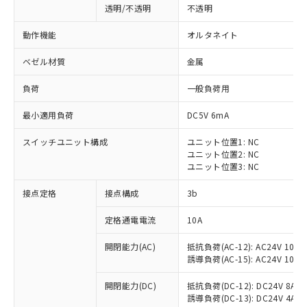
透明/不透明
不透明
動作機能
オルタネイト
ベゼル材質
金属
負荷
一般負荷用
最小適用負荷
DC5V 6mA
スイッチユニット構成
ユニット位置1: NC
ユニット位置2: NC
ユニット位置3: NC
接点定格
接点構成
3b
※1 対応状況
定格通電電流
10A
対応済み：EU RoHS指令（10物質）の
開閉能力(AC)
抵抗負荷(AC-12): AC24V 10A/A
非含有に対応した製品が提供可能な商品で
誘導負荷(AC-15): AC24V 10A/AC
す。
対応予定：EU RoHS指令（10物質）の非含
開閉能力(DC)
抵抗負荷(DC-12): DC24V 8A/DC
ご利用条件
有に対応した製品に切り替える予定のある
誘導負荷(DC-13): DC24V 4A/DC
商品です。