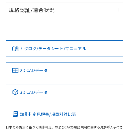
物質の対応では、対応完了までの期間は出
情報更新：2026/7/29
荷製品に未対応品が混在することから備考
規格認証/適合状況
欄に対応日を記載しておりました。
ログイン/会員登録
EU RoHS
注意事項・凡例
A30NN-MNA-NYA-P222-NNについての規格認証/適合状況に
既に当社にて対応品への在庫切替を完了
ついては、「カスタマーサポートセンタ お客様相談室」また
していることから、特段のことがない限
は貴社担当オムロン営業員または販売店にお問い合わせくだ
り、2022年1月12日より割愛しておりま
対応状況
対応予定月
※1
※2
さい。
す。
ダウンロードデータをご利用いただく前に、以下を必ずお読
みください。
カタログ/データシート/マニュアル
対応済み
ソフトウェアの使用条件
お問い合わせ
中国 RoHS
注意事項・凡例
2D CADデータ
中国 RoHS表
※1 ※2
3D CADデータ
Pb
Hg
Cd
Cr(VI)
該非判定見解書/項目別対比表
O
O
O
O
日本の外為法に基づく該非判定、およびEAR再輸出規制に関する見解が入手でき