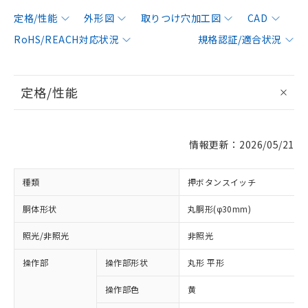
定格/性能
外形図
取りつけ穴加工図
CAD
RoHS/REACH対応状況
規格認証/適合状況
定格/性能
情報更新：2026/05/21
種類
押ボタンスイッチ
胴体形状
丸胴形(φ30mm)
照光/非照光
非照光
操作部
操作部形状
丸形 平形
操作部色
黄