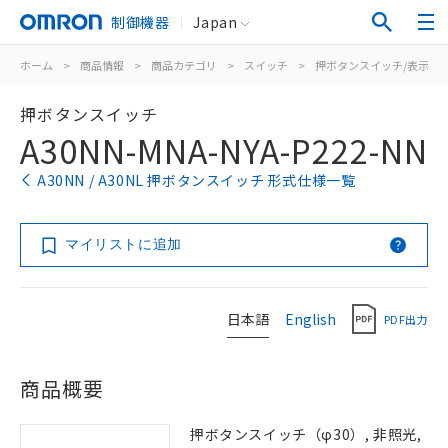
制御機器
Japan
ホーム
>
商品情報
>
商品カテゴリ
>
スイッチ
>
押ボタンスイッチ/表示灯
押ボタンスイッチ
A30NN-MNA-NYA-P222-NN
A30NN / A30NL 押ボタンスイッチ 形式仕様一覧
マイリストに追加
日本語
English
PDF出力
商品概要
押ボタンスイッチ（φ30）, 非照光,