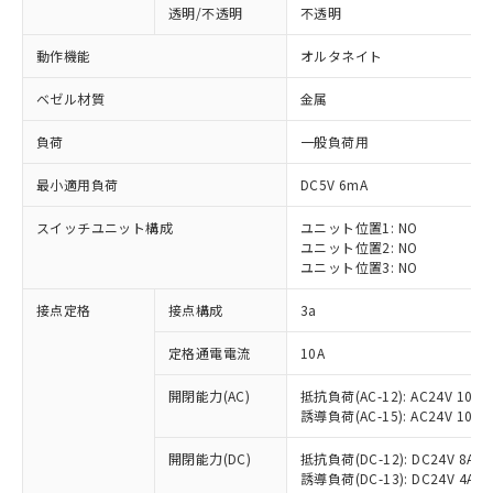
透明/不透明
不透明
動作機能
オルタネイト
ベゼル材質
金属
負荷
一般負荷用
最小適用負荷
DC5V 6mA
スイッチユニット構成
ユニット位置1: NO
ユニット位置2: NO
ユニット位置3: NO
接点定格
接点構成
3a
※1 対応状況
定格通電電流
10A
対応済み：EU RoHS指令（10物質）の
開閉能力(AC)
抵抗負荷(AC-12): AC24V 10A/A
非含有に対応した製品が提供可能な商品で
誘導負荷(AC-15): AC24V 10A/AC
す。
対応予定：EU RoHS指令（10物質）の非含
開閉能力(DC)
抵抗負荷(DC-12): DC24V 8A/DC
ご利用条件
有に対応した製品に切り替える予定のある
誘導負荷(DC-13): DC24V 4A/DC
商品です。