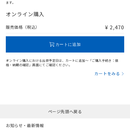
ます。
"対応済み"や非含有の記載がされた商品であっても、流通
在庫等で未対応品が混在する可能性があります。
オンライン購入
非含有品が必要な際は、弊社営業部門もしくは販売店へお
問い合わせください。
¥ 2,470
販売価格（税込）
この製品のRoHS/REACH対応状況ページへ
カートに追加
オンライン購入における出荷予定日は、カートに追加～「ご購入手続き：価
格・納期の確認」画面にてご確認ください。
カートをみる
ページ先頭へ戻る
お知らせ・最新情報