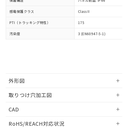
保護構造
パネル前面: IP66
オムロン制御機器販売店や当社販売拠
フタル酸エステル類の４物質については閾値を超える意
武器並びにこれらの製造装置等に一切
いては、お客様のお取引先、ま
図的な使用がないことを確認しています。
点は「
販売ネットワーク
」をご確認
※2 環境保護使用期限
使用いたしません。
感電保護クラス
Class II
たはお客様担当のオムロン制御
ください。
当社は、貴社製品を第三者に販売する
機器販売店・当社販売員にご確
在庫状況および標準価格結果を当社の
※2 対応予定月
「ｅ」：有害物質（10物質）のすべてが基
PTI（トラッキング特性）
175
場合は、上記1、2および3の内容を当
認ください)
事前の承諾なく第三者に漏洩または開
準値以下であることを示します。
該第三者に通知します。また当社は、
示しないようお願いします。
汚染度
3 (EN60947-5-1)
部品在庫の切り替え状況などにより、予定
「10」：通常の使用状況下において有害物
販売先および販売に係わる関係者が違
マイパーツ機能（部品リスト作成サー
空
受注生産機種、また在庫状況の
月が前後することがあります。
質が外部に漏えいし、環境に深刻な影響を
法に輸出するおそれがある場合は、取
ビス）をご利用いただくには、I-Web
白
情報を公開していない機種
及ぼさない年数を意味します。
り引きをいたしません。
メンバーズにご登録されている必要が
「－」：未確認です。当社販売部門へお問
あります。
い合わせください。
お客様が当ウェブサイト上で当社にご
※3 非含有証明書ダウンロード
登録された部品リストについて、当社
および当社の共同利用者が、当社の製
下記の非含有証明書をダウンロードするこ
品・サービスに関するお客様との取
外形図
とができます。
合意する
キャンセル
引・商談に必要な範囲で利用すること
をご了承ください。
情報更新：2026/05/21
取りつけ穴加工図
EU RoHS指令（10物質）の非含有証明書
※当社の共同利用者とは、
"個人情報
51物質の非含有証明書（当社基準）
の共同利用に関して"
の「1.共同利
情報更新：2026/05/21
※本証明書は発行日時点で非含有を証明す
CAD
用者の範囲」に記載されている法人を
るもので、過去に遡って非含有を証明する
指します。
ものではありません。
ログイン/会員登録いただくと、CADデータをダウンロー
RoHS/REACH対応状況
また、RoHS指令のフタル酸エステル類４
ドすることができます。