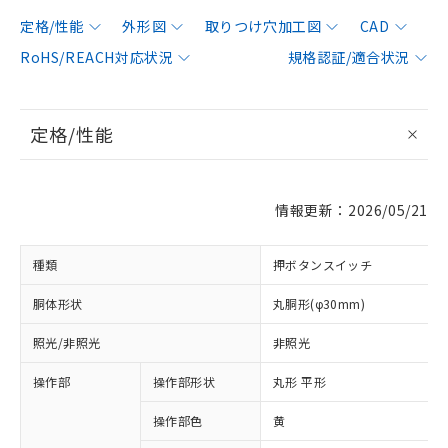
定格/性能
外形図
取りつけ穴加工図
CAD
RoHS/REACH対応状況
規格認証/適合状況
定格/性能
情報更新：2026/05/21
種類
押ボタンスイッチ
胴体形状
丸胴形(φ30mm)
照光/非照光
非照光
操作部
操作部形状
丸形 平形
操作部色
黄