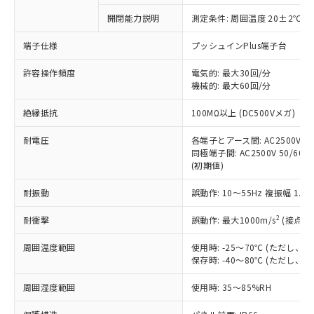
対応予定なし：EU RoHS指令（10物質）の
開閉能力説明
測定条件: 周囲温度 20±2℃、
以下の条件をお読みいただき、同意のうえ
非含有に非対応の商品で、対応品を出す予
ご利用ください。
定はありません。
端子仕様
プッシュインPlus端子台
調査・確認中：EU RoHS指令（10物質）の
本サービスは、当社制御機器事業取扱
※1 中国RoHS○×表
非含有の対応状況を調査中または確認中の
許容操作頻度
電気的: 最大30回/分
商品の当社在庫状況および標準価格
機械的: 最大60回/分
商品です。
(税抜)を提供させていただくもので
「○」：最大均質材料含有率が中国RoHSの
非該当品：ライセンス料など無形物で、有
す。
絶縁抵抗
100MΩ以上 (DC500Vメガ)
基準値以下であることを示します。
害物質有無と関係のない商品です。
当社制御機器事業取扱商品の中には、
「×」：最大均質材料含有率が中国RoHSの
仕入先様の事情により、非含有部品として
本サービスの対象外となる商品もある
耐電圧
各端子とアース間: AC2500V 50/
基準値を超えていることを示します。
いたものが、含有品と判明した場合などや
当社は、これら貴社製品のうち、外国
同極端子間: AC2500V 50/60Hz
ことをご了承ください。
「－」：未確認です。当社販売部門へお問
むを得ず変更することがあります。
為替および外国貿易法に定める商品
(初期値)
在庫状況および標準価格照会結果は、
い合わせください。
（以下｢規制貨物等」という）を輸出
記載している更新日時点での社内デー
*EU RoHS指令（10物質）：
耐振動
誤動作: 10～55Hz 複振幅 1.
または国外への提供する場合は、日本
記
タに基づき作成されるものであり、閲
説明
鉛(Pb) 1000ppm以下、 水銀(Hg) 1000ppm以下、 カド
*中国RoHS10物質の基準値 (GB/T26572)：
国政府の輸出許可(または役務取引許
号
覧された時点での実際の在庫および標
ミウム(Cd) 100ppm以下、
Pb(鉛) :1000ppm、 Hg(水銀) : 1000ppm、 Cd(カドミウ
2
耐衝撃
誤動作: 最大1000m/s
(接点開
可)を取得するなどの必要な手続きを
六価クロム(Cr(Ⅵ)) 1000ppm以下、ポリ臭化ビフェニル
ム) : 100ppm、
準価格とは異なる場合があることをご
類(PBB) 1000ppm以下、ポリ臭化ジフェニルエーテル類
Cr(Ⅵ)(六価クロム) : 1000ppm、 PBBs(ポリ臭化ビフェ
とります。
了承ください。
(PBDE) 1000ppm以下、フタル酸ビス(2-エチルヘキシ
○
一定数以上の在庫あり
ニル類) : 1000ppm、 PBDEs(ポリ臭化ジフェニルエーテ
周囲温度範囲
使用時: -25～70℃ (ただし
当社は規制貨物を破棄する場合は、完
ル) (DEHP)(別名：DOP) 1000ppm以下、フタル酸ブチ
正式な納期状況および標準価格はお客
ル類) : 1000ppm、
保存時: -40～80℃ (ただし
ルベンジル（BBP） 1000ppm以下、フタル酸ジブチル
全に破砕するなど、違法に輸出されな
DBP(フタル酸ジブチル) : 1000ppm、 DIBP(フタル酸ジ
様のお取引先、またはお客様担当のオ
（DBP） 1000ppm以下、フタル酸ジイソブチル
イソブチル) : 1000ppm、 BBP(フタル酸ブチルベンジ
△
一定数には満たないが在庫あり
いよう必要な手段を講じます。
ムロン制御機器販売店・当社販売員に
(DIBP) 1000ppm以下
周囲湿度範囲
使用時: 35～85%RH
ル) : 1000ppm、
当社は貴社製品を、核兵器、ミサイ
但し、RoHS指令で産業用監視および制御機器に対する
DEHP(フタル酸ビス(2-エチルヘキシル)) : 1000ppm
ご相談ください。
適用除外項目は除く。
ル、化学兵器、生物兵器またはその他
－
在庫なし(最新の在庫状況につ