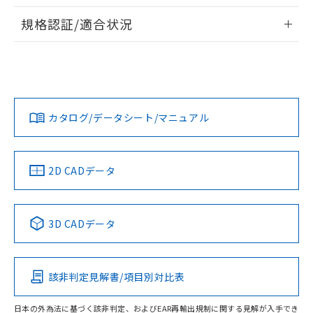
物質の対応では、対応完了までの期間は出
情報更新：2026/7/29
荷製品に未対応品が混在することから備考
規格認証/適合状況
欄に対応日を記載しておりました。
ログイン/会員登録
EU RoHS
注意事項・凡例
A30NN-MNA-NYA-P111-NNについての規格認証/適合状況に
既に当社にて対応品への在庫切替を完了
ついては、「カスタマーサポートセンタ お客様相談室」また
していることから、特段のことがない限
は貴社担当オムロン営業員または販売店にお問い合わせくだ
り、2022年1月12日より割愛しておりま
対応状況
対応予定月
※1
※2
さい。
す。
ダウンロードデータをご利用いただく前に、以下を必ずお読
みください。
カタログ/データシート/マニュアル
対応済み
ソフトウェアの使用条件
お問い合わせ
中国 RoHS
注意事項・凡例
2D CADデータ
中国 RoHS表
※1 ※2
3D CADデータ
Pb
Hg
Cd
Cr(VI)
該非判定見解書/項目別対比表
O
O
O
O
日本の外為法に基づく該非判定、およびEAR再輸出規制に関する見解が入手でき