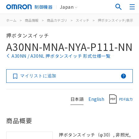
制御機器
Japan
ホーム
>
商品情報
>
商品カテゴリ
>
スイッチ
>
押ボタンスイッチ/表示灯
押ボタンスイッチ
A30NN-MNA-NYA-P111-NN
A30NN / A30NL 押ボタンスイッチ 形式仕様一覧
マイリストに追加
日本語
English
PDF出力
商品概要
押ボタンスイッチ（φ30）, 非照光,