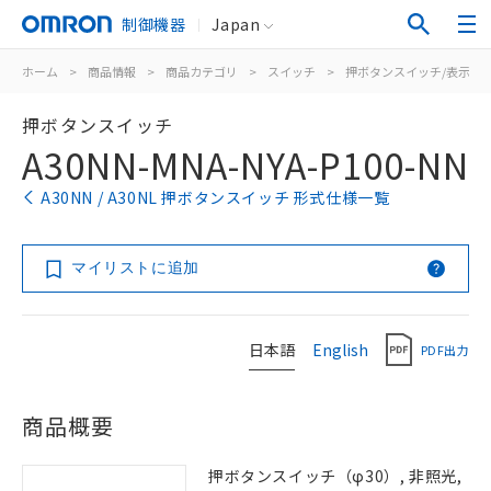
制御機器
Japan
ホーム
>
商品情報
>
商品カテゴリ
>
スイッチ
>
押ボタンスイッチ/表示灯
押ボタンスイッチ
A30NN-MNA-NYA-P100-NN
A30NN / A30NL 押ボタンスイッチ 形式仕様一覧
マイリストに追加
日本語
English
PDF出力
商品概要
押ボタンスイッチ（φ30）, 非照光,