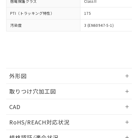
いては、お客様のお取引先、ま
図的な使用がないことを確認しています。
感電保護クラス
Class II
点は「
販売ネットワーク
」をご確認
※2 環境保護使用期限
使用いたしません。
たはお客様担当のオムロン制御
ください。
当社は、貴社製品を第三者に販売する
PTI（トラッキング特性）
175
機器販売店・当社販売員にご確
在庫状況および標準価格結果を当社の
※2 対応予定月
「ｅ」：有害物質（10物質）のすべてが基
場合は、上記1、2および3の内容を当
認ください)
事前の承諾なく第三者に漏洩または開
準値以下であることを示します。
汚染度
3 (EN60947-5-1)
該第三者に通知します。また当社は、
示しないようお願いします。
部品在庫の切り替え状況などにより、予定
「10」：通常の使用状況下において有害物
販売先および販売に係わる関係者が違
マイパーツ機能（部品リスト作成サー
空
受注生産機種、また在庫状況の
月が前後することがあります。
質が外部に漏えいし、環境に深刻な影響を
法に輸出するおそれがある場合は、取
ビス）をご利用いただくには、I-Web
白
情報を公開していない機種
及ぼさない年数を意味します。
り引きをいたしません。
メンバーズにご登録されている必要が
「－」：未確認です。当社販売部門へお問
あります。
い合わせください。
お客様が当ウェブサイト上で当社にご
※3 非含有証明書ダウンロード
登録された部品リストについて、当社
および当社の共同利用者が、当社の製
外形図
下記の非含有証明書をダウンロードするこ
品・サービスに関するお客様との取
とができます。
合意する
キャンセル
引・商談に必要な範囲で利用すること
情報更新：2026/05/21
取りつけ穴加工図
をご了承ください。
EU RoHS指令（10物質）の非含有証明書
※当社の共同利用者とは、
"個人情報
情報更新：2026/05/21
51物質の非含有証明書（当社基準）
の共同利用に関して"
の「1.共同利
CAD
※本証明書は発行日時点で非含有を証明す
用者の範囲」に記載されている法人を
るもので、過去に遡って非含有を証明する
ログイン/会員登録いただくと、CADデータをダウンロー
指します。
RoHS/REACH対応状況
ものではありません。
ドすることができます。
また、RoHS指令のフタル酸エステル類４
情報更新：2026/7/29
物質の対応では、対応完了までの期間は出
規格認証/適合状況