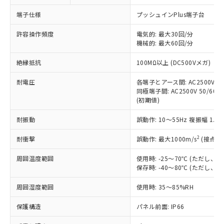
対応予定なし：EU RoHS指令（10物質）の
以下の条件をお読みいただき、同意のうえ
非含有に非対応の商品で、対応品を出す予
端子仕様
プッシュインPlus端子台
ご利用ください。
定はありません。
調査・確認中：EU RoHS指令（10物質）の
許容操作頻度
電気的: 最大30回/分
本サービスは、当社制御機器事業取扱
※1 中国RoHS○×表
非含有の対応状況を調査中または確認中の
機械的: 最大60回/分
商品の当社在庫状況および標準価格
商品です。
(税抜)を提供させていただくもので
「○」：最大均質材料含有率が中国RoHSの
絶縁抵抗
100MΩ以上 (DC500Vメガ)
非該当品：ライセンス料など無形物で、有
す。
基準値以下であることを示します。
害物質有無と関係のない商品です。
当社制御機器事業取扱商品の中には、
耐電圧
各端子とアース間: AC2500V 50/
「×」：最大均質材料含有率が中国RoHSの
仕入先様の事情により、非含有部品として
本サービスの対象外となる商品もある
同極端子間: AC2500V 50/60Hz
基準値を超えていることを示します。
いたものが、含有品と判明した場合などや
当社は、これら貴社製品のうち、外国
(初期値)
ことをご了承ください。
「－」：未確認です。当社販売部門へお問
むを得ず変更することがあります。
為替および外国貿易法に定める商品
在庫状況および標準価格照会結果は、
い合わせください。
（以下｢規制貨物等」という）を輸出
耐振動
誤動作: 10～55Hz 複振幅 1.
記載している更新日時点での社内デー
*EU RoHS指令（10物質）：
または国外への提供する場合は、日本
記
タに基づき作成されるものであり、閲
説明
鉛(Pb) 1000ppm以下、 水銀(Hg) 1000ppm以下、 カド
*中国RoHS10物質の基準値 (GB/T26572)：
2
耐衝撃
誤動作: 最大1000m/s
(接点開
国政府の輸出許可(または役務取引許
号
覧された時点での実際の在庫および標
ミウム(Cd) 100ppm以下、
Pb(鉛) :1000ppm、 Hg(水銀) : 1000ppm、 Cd(カドミウ
可)を取得するなどの必要な手続きを
六価クロム(Cr(Ⅵ)) 1000ppm以下、ポリ臭化ビフェニル
ム) : 100ppm、
準価格とは異なる場合があることをご
類(PBB) 1000ppm以下、ポリ臭化ジフェニルエーテル類
周囲温度範囲
使用時: -25～70℃ (ただし
Cr(Ⅵ)(六価クロム) : 1000ppm、 PBBs(ポリ臭化ビフェ
とります。
了承ください。
(PBDE) 1000ppm以下、フタル酸ビス(2-エチルヘキシ
○
一定数以上の在庫あり
ニル類) : 1000ppm、 PBDEs(ポリ臭化ジフェニルエーテ
保存時: -40～80℃ (ただし
当社は規制貨物を破棄する場合は、完
ル) (DEHP)(別名：DOP) 1000ppm以下、フタル酸ブチ
正式な納期状況および標準価格はお客
ル類) : 1000ppm、
ルベンジル（BBP） 1000ppm以下、フタル酸ジブチル
全に破砕するなど、違法に輸出されな
DBP(フタル酸ジブチル) : 1000ppm、 DIBP(フタル酸ジ
様のお取引先、またはお客様担当のオ
周囲湿度範囲
使用時: 35～85%RH
（DBP） 1000ppm以下、フタル酸ジイソブチル
イソブチル) : 1000ppm、 BBP(フタル酸ブチルベンジ
△
一定数には満たないが在庫あり
いよう必要な手段を講じます。
ムロン制御機器販売店・当社販売員に
(DIBP) 1000ppm以下
ル) : 1000ppm、
当社は貴社製品を、核兵器、ミサイ
但し、RoHS指令で産業用監視および制御機器に対する
DEHP(フタル酸ビス(2-エチルヘキシル)) : 1000ppm
ご相談ください。
保護構造
パネル前面: IP66
適用除外項目は除く。
ル、化学兵器、生物兵器またはその他
－
在庫なし(最新の在庫状況につ
オムロン制御機器販売店や当社販売拠
フタル酸エステル類の４物質については閾値を超える意
武器並びにこれらの製造装置等に一切