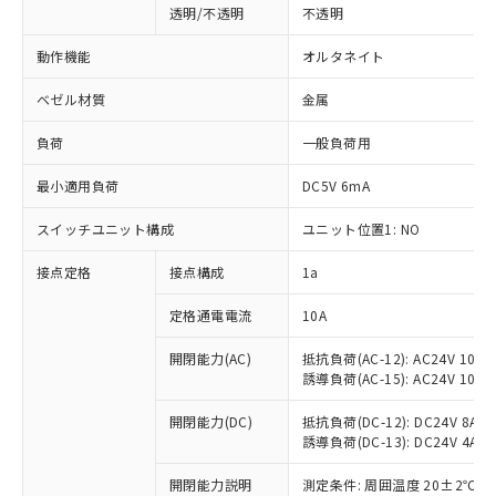
透明/不透明
不透明
動作機能
オルタネイト
ベゼル材質
金属
負荷
一般負荷用
最小適用負荷
DC5V 6mA
スイッチユニット構成
ユニット位置1: NO
接点定格
接点構成
1a
※1 対応状況
定格通電電流
10A
対応済み：EU RoHS指令（10物質）の
開閉能力(AC)
抵抗負荷(AC-12): AC24V 10A/A
誘導負荷(AC-15): AC24V 10A/AC
非含有に対応した製品が提供可能な商品で
す。
開閉能力(DC)
抵抗負荷(DC-12): DC24V 8A/DC
対応予定：EU RoHS指令（10物質）の非含
誘導負荷(DC-13): DC24V 4A/DC
ご利用条件
有に対応した製品に切り替える予定のある
商品です。
開閉能力説明
測定条件: 周囲温度 20±2℃、