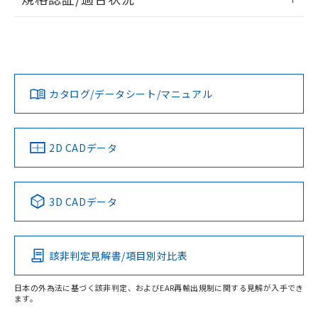
荷製品に未対応品が混在することから備考
ログイン/会員登録
EU RoHS
注意事項・凡例
欄に対応日を記載しておりました。
A30NN-MNA-NYA-P100-NNについての規格認証/適合状況に
既に当社にて対応品への在庫切替を完了
ついては、「カスタマーサポートセンタ お客様相談室」また
していることから、特段のことがない限
は貴社担当オムロン営業員または販売店にお問い合わせくだ
対応状況
対応予定月
※1
※2
り、2022年1月12日より割愛しておりま
さい。
ダウンロードデータをご利用いただく前に、以下を必ずお読
す。
みください。
カタログ/データシート/マニュアル
対応済み
ソフトウェアの使用条件
お問い合わせ
中国 RoHS
注意事項・凡例
2D CADデータ
中国 RoHS表
※1 ※2
3D CADデータ
Pb
Hg
Cd
Cr(VI)
該非判定見解書/項目別対比表
O
O
O
O
日本の外為法に基づく該非判定、およびEAR再輸出規制に関する見解が入手でき
ます。
"対応済み"や非含有の記載がされた商品であっても、流通