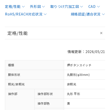
定格/性能
外形図
取りつけ穴加工図
CAD
RoHS/REACH対応状況
規格認証/適合状況
定格/性能
情報更新：2026/05/21
種類
押ボタンスイッチ
胴体形状
丸胴形(φ30mm)
照光/非照光
非照光
操作部
操作部形状
丸形 平形
操作部色
黄