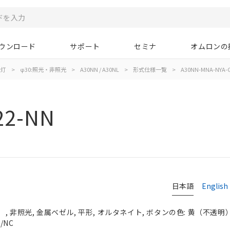
ウンロード
サポート
セミナ
オムロンの
示灯
>
φ30:照光・非照光
>
A30NN / A30NL
>
形式仕様一覧
>
A30NN-MNA-NYA-
22-NN
日本語
English
 非照光, 金属ベゼル, 平形, オルタネイト, ボタンの色: 黄（不透明）, 
/NC