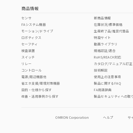
商品情報
中国 RoHS表
※1 ※2
センサ
新商品情報
FAシステム機器
在庫状況/標準価格
Pb
Hg
Cd
Cr(V
モーション/ドライブ
生産終了品/推奨代替品
ロボティクス
特設サイト
セーフティ
動画ライブラリ
検査装置
規格認証/適合
O
O
O
O
スイッチ
RoHS/REACH対応
リレー
カタログ/マニュアル訂正
コントロール
技術解説
"対応済み"や非含有の記載がされた商品であっても、流通
電源/周辺機器他
使用上の注意事項
非含有品が必要な際は、弊社営業部門もしくは販売店へお
省エネ支援/環境対策機器
製品に関するFAQ
目的・仕様から探す
FA用語辞典
改善・活用事例から探す
製品セキュリティへの取
OMRON Corporation
ヘルプ
サ