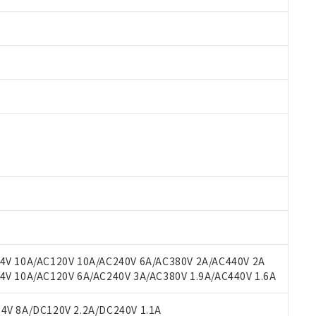
 RoHS指令（10物質）の非含有に対応した製品が提供可能な商品です
oHS指令（10物質）の非含有に対応した製品に切り替える予定のある
 RoHS指令（10物質）の非含有に非対応の商品で、対応品を出す予
 RoHS指令（10物質）の非含有の対応状況を調査中または確認中の
ンス料など無形物で、有害物質有無と関係のない商品です。
○×表
より、非含有部品としていたものが、含有品と判明した場合などやむ
みいただき、同意のうえご利用ください。
材料含有率が中国RoHSの基準値以下であることを示します。
材料含有率が中国RoHSの基準値を超えていることを示します。
、当社制御機器事業取扱商品の当社在庫状況および標準価格(税抜)
ら貴社製品のうち、外国為替および外国貿易法に定める商品（以下｢
質）：
V 10A/AC120V 10A/AC240V 6A/AC380V 2A/AC440V 2A
す。当社販売部門へお問い合わせください。
 水銀(Hg) 1000ppm以下、 カドミウム(Cd) 100ppm以下、
たは国外への提供する場合は、日本国政府の輸出許可(または役務取
 10A/AC120V 6A/AC240V 3A/AC380V 1.9A/AC440V 1.6A
000ppm以下、ポリ臭化ビフェニル類(PBB) 1000ppm以下、ポリ臭化ジフェニルエーテル類(P
事業取扱商品の中には、本サービスの対象外となる商品もあること
手続きをとります。
キシル) (DEHP)(別名：DOP) 1000ppm以下、フタル酸ブチルベンジル（BBP） 100
(GB/T26572)：
以下、フタル酸ジイソブチル (DIBP) 1000ppm以下
び標準価格照会結果は、記載している更新日時点での社内データに
物を破棄する場合は、完全に破砕するなど、違法に輸出されないよ
(水銀) : 1000ppm、 Cd(カドミウム) : 100ppm、
V 8A/DC120V 2.2A/DC240V 1.1A
業用監視および制御機器に対する適用除外項目は除く。