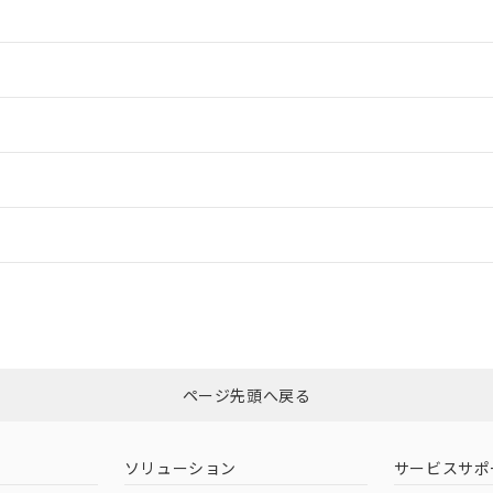
情報更新：2
情報更新：2
ードすることができます。
情報更新：
ログイン/会員登録
適合状況については、「カスタマーサポートセンタ お客様相談室」または貴社
みください。
非含有証明書
※3
ページ先頭へ戻る
ダウンロードはこちら
ソリューション
サービスサポ