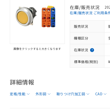
在庫/販売状況
20
在庫/販売状況 ご利用条
販売状況
機種区分
画像をクリックすると大きくなります
在庫状況
標準価格(税別)
詳細情報
定格/性能
外形図
取りつけ穴加工図
CAD