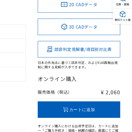
2D CADデータ
在庫・価格
無料テスト機
3D CADデータ
該非判定見解書/項目別対比表
日本の外為法に基づく該非判定、およびEAR再輸出規
制に関する見解が入手できます。
オンライン購入
¥ 2,060
販売価格（税込）
カートに追加
オンライン購入における出荷予定日は、カートに追加
～「ご購入手続き：価格・納期の確認」画面にてご確