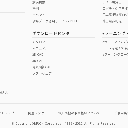
解決提案
テスト機貸出
事例
ロボティクスサ
イベント
日本語相談窓口
現場データ活用サービスi-BELT
輸出該非判定
I)
PBBs
PBDEs
DBP
ダウンロードセンタ
eラーニング
カタログ
eラーニングのご
マニュアル
コースを選んで受
O
O
O
2D CAD
eラーニングコー
3D CAD
電気制御CAD
在庫等で未対応品が混在する可能性があります。
ソフトウェア
問い合わせください。
この製品のRoHS/REACH対応
り組み
イトマップ
関連リンク
個人情報の
取り扱いについて
ご利用条
© Copyright OMRON Corporation 1996 - 2026.
All Rights Reserved.