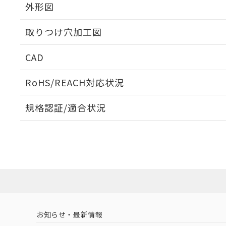
外形図
取りつけ穴加工図
CAD
ログイン/会員登録いただくと、CADデータをダウンロ
RoHS/REACH対応状況
規格認証/適合状況
EU RoHS
注意事項・凡例
A30NN-MNA-NYA-G122-NNについての規格認証/
営業員または販売店にお問い合わせください。
ダウンロードデータをご利用いただく前に、以下を必ずお読
対応状況
対応予定月
※1
※2
ソフトウェアの使用条件
対応済み
お知らせ・最新情報
中国 RoHS
注意事項・凡例