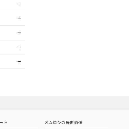
026/05/21
026/05/21
2026/7/29
担当オムロン
お問い合わせ
ート
オムロンの提供価値