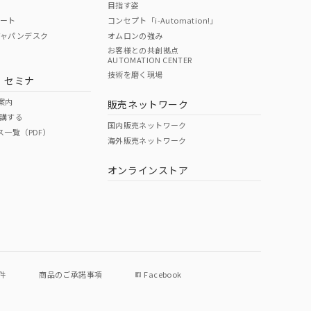
目指す姿
ポート
コンセプト「i-Automation!」
ジャパンデスク
オムロンの強み
お客様との共創拠点
AUTOMATION CENTER
DIBP
BBP
DEHP
環境保護
技術を磨く現場
・セミナ
使用期限
案内
販売ネットワーク
講する
O
O
O
e
国内販売ネットワーク
ス一覧（PDF）
海外販売ネットワーク
オンラインストア
状況ページへ
件
商品のご承諾事項
Facebook