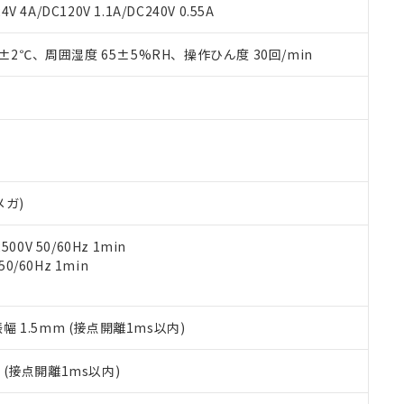
覧された時点での実際の在庫および標準価格とは異なる場合がある
1000ppm、 PBBs(ポリ臭化ビフェニル類) : 1000ppm、 PBDEs(ポリ臭化ジフェニルエーテル類
物質については閾値を超える意図的な使用がないことを確認しています。
V 4A/DC120V 1.1A/DC240V 0.55A
上の在庫あり
 1000ppm、 DIBP(フタル酸ジイソブチル) : 1000ppm、 BBP(フタル酸ブチルベンジル) :
品を、核兵器、ミサイル、化学兵器、生物兵器またはその他武器並
チルヘキシル)) : 1000ppm
況および標準価格はお客様のお取引先、またはお客様担当のオムロ
用いたしません。
0±2℃、周囲湿度 65±5%RH、操作ひん度 30回/min
ご相談ください。
は満たないが在庫あり
製品を第三者に販売する場合は、上記1、2および3の内容を当該第
機器販売店や当社販売拠点は「
販売ネットワーク
」をご確認くだ
販売先および販売に係わる関係者が違法に輸出するおそれがある場
用期限
び標準価格結果を当社の事前の承諾なく第三者に漏洩または開示し
え状況などにより、予定月が前後することがあります。
(最新の在庫状況については、お客様のお取引先、またはお客様担当
（10物質）のすべてが基準値以下であることを示します。
店・当社販売員にご確認ください)
能（部品リスト作成サービス）をご利用いただくには、I-Webメン
使用状況下において有害物質が外部に漏えいし、環境に深刻な影響を
あります。
機種、また在庫状況の情報を公開していない機種
ェブサイト上で当社にご登録された部品リストについて、当社およ
書ダウンロード
す。当社販売部門へお問い合わせください。
品・サービスに関するお客様との取引・商談に必要な範囲で利用す
合意する
キャンセル
メガ)
書をダウンロードすることができます。
利用者とは、
"個人情報の共同利用に関して"
の「1.共同利用者の
0V 50/60Hz 1min
します。
10物質）の非含有証明書
0/60Hz 1min
明書（当社基準）
日時点で非含有を証明するもので、過去に遡って非含有を証明するも
令のフタル酸エステル類４物質の対応では、対応完了までの期間は出
備考欄に対応日を記載しておりました。
振幅 1.5mm (接点開離1ms以内)
品への在庫切替を完了していることから、特段のことがない限り、20
す。
2
(接点開離1ms以内)