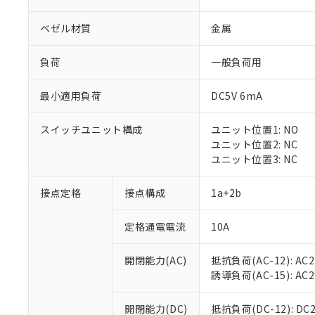
ベゼル材質
金属
負荷
一般負荷用
最小適用負荷
DC5V 6mA
※1 対応状況
スイッチユニット構成
ユニット位置1: NO
対応済み：EU
ユニット位置2: NC
対応予定：EU R
ユニット位置3: NC
対応予定なし：EU
調査・確認中：EU
ご利用条件
接点定格
接点構成
1a+2b
非該当品：ライセ
※1 中国RoHS
仕入先様の事情に
定格通電電流
10A
があります。
以下の条件をお読
「○」：最大均質
「×」：最大均質
本サービスは
当社は、これ
*EU RoHS指令（10物
開閉能力(AC)
抵抗負荷(AC-12): AC24
「－」：未確認で
鉛(Pb) 1000ppm以下、
くものです。
う）を輸出ま
誘導負荷(AC-15): AC24V
記
説明
六価クロム(Cr(Ⅵ)) 1
当社制御機器
などの必要な
フタル酸ビス(2-エチルヘ
号
*中国RoHS10物質の基準値 
ル（DBP） 1000ppm
在庫状況およ
当社は規制貨
Pb(鉛) :1000ppm、 Hg
開閉能力(DC)
抵抗負荷(DC-12): DC24
但し、RoHS指令で産