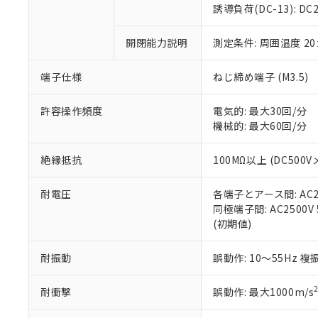
のであり、閲
ます。
Cr(Ⅵ)(六価クロム) : 
フタル酸エステル類の４
誘導負荷(DC-13): DC24
○
一定数以
DBP(フタル酸ジブチル) :
い。
当社は貴社製
DEHP(フタル酸ビス(2-エ
正式な納期状
置等に一切使
開閉能力説明
測定条件: 周囲温度 2
当社販売員に
※2 対応予定月
△
一定数に
当社は、貴社
オムロン制御
また当社は、
※2 環境保護使
在庫状況およ
部品在庫の切り替
たしません。
端子仕様
ねじ締め端子 (M3.5)
－
在庫なし
す。
「ｅ」：有害物質
機器販売
マイパーツ機
「10」：通常の
許容操作頻度
電気的: 最大30回/分
ている必要が
味します。
機械的: 最大60回/分
空
受注生産
お客様が当ウ
※3 非含有証明
「－」：未確認で
白
が、当社の製
絶縁抵抗
100MΩ以上 (DC500V
さい。
下記の非含有証明
※当社の共同
耐電圧
各端子とアース間: AC250
いる法人を指
EU RoHS指令（
同極端子間: AC2500V 5
51物質の非含有証
(初期値)
※本証明書は発行
また、RoHS指
混在することから
耐振動
誤動作: 10～55Hz 複
既に当社にて対応
り割愛しておりま
耐衝撃
誤動作: 最大1000m/s