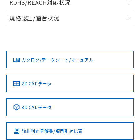
RoHS/REACH対応状況
ドすることができます。
物質の対応では、対応完了までの期間は出
荷製品に未対応品が混在することから備考
情報更新：2026/7/29
規格認証/適合状況
欄に対応日を記載しておりました。
既に当社にて対応品への在庫切替を完了
ログイン/会員登録
EU RoHS
注意事項・凡例
A30NN-MNA-NYA-G101-NNについての規格認証/適合状況に
していることから、特段のことがない限
ついては、「カスタマーサポートセンタ お客様相談室」また
り、2022年1月12日より割愛しておりま
は貴社担当オムロン営業員または販売店にお問い合わせくだ
す。
対応状況
対応予定月
※1
※2
さい。
ダウンロードデータをご利用いただく前に、以下を必ずお読
みください。
カタログ/データシート/マニュアル
対応済み
ソフトウェアの使用条件
お問い合わせ
中国 RoHS
注意事項・凡例
2D CADデータ
中国 RoHS表
※1 ※2
3D CADデータ
Pb
Hg
Cd
Cr(VI)
該非判定見解書/項目別対比表
O
O
O
O