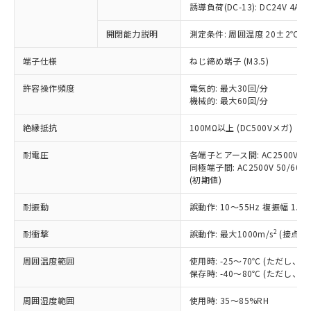
商品です。
誘導負荷(DC-13): DC24V 4A/DC
対応予定なし：EU RoHS指令（10物質）の
以下の条件をお読みいただき、同意のうえ
開閉能力説明
測定条件: 周囲温度 20±2℃、
非含有に非対応の商品で、対応品を出す予
ご利用ください。
定はありません。
端子仕様
ねじ締め端子 (M3.5)
調査・確認中：EU RoHS指令（10物質）の
本サービスは、当社制御機器事業取扱
※1 中国RoHS○×表
非含有の対応状況を調査中または確認中の
商品の当社在庫状況および標準価格
許容操作頻度
電気的: 最大30回/分
商品です。
機械的: 最大60回/分
(税抜)を提供させていただくもので
「○」：最大均質材料含有率が中国RoHSの
非該当品：ライセンス料など無形物で、有
す。
基準値以下であることを示します。
害物質有無と関係のない商品です。
絶縁抵抗
100MΩ以上 (DC500Vメガ)
当社制御機器事業取扱商品の中には、
「×」：最大均質材料含有率が中国RoHSの
仕入先様の事情により、非含有部品として
本サービスの対象外となる商品もある
基準値を超えていることを示します。
いたものが、含有品と判明した場合などや
耐電圧
各端子とアース間: AC2500V 50/
当社は、これら貴社製品のうち、外国
ことをご了承ください。
「－」：未確認です。当社販売部門へお問
むを得ず変更することがあります。
同極端子間: AC2500V 50/60Hz
為替および外国貿易法に定める商品
在庫状況および標準価格照会結果は、
い合わせください。
(初期値)
（以下｢規制貨物等」という）を輸出
記載している更新日時点での社内デー
*EU RoHS指令（10物質）：
または国外への提供する場合は、日本
記
タに基づき作成されるものであり、閲
説明
耐振動
誤動作: 10～55Hz 複振幅 1.
鉛(Pb) 1000ppm以下、 水銀(Hg) 1000ppm以下、 カド
*中国RoHS10物質の基準値 (GB/T26572)：
国政府の輸出許可(または役務取引許
号
覧された時点での実際の在庫および標
ミウム(Cd) 100ppm以下、
Pb(鉛) :1000ppm、 Hg(水銀) : 1000ppm、 Cd(カドミウ
可)を取得するなどの必要な手続きを
六価クロム(Cr(Ⅵ)) 1000ppm以下、ポリ臭化ビフェニル
ム) : 100ppm、
準価格とは異なる場合があることをご
2
耐衝撃
誤動作: 最大1000m/s
(接点開
類(PBB) 1000ppm以下、ポリ臭化ジフェニルエーテル類
Cr(Ⅵ)(六価クロム) : 1000ppm、 PBBs(ポリ臭化ビフェ
とります。
了承ください。
(PBDE) 1000ppm以下、フタル酸ビス(2-エチルヘキシ
○
一定数以上の在庫あり
ニル類) : 1000ppm、 PBDEs(ポリ臭化ジフェニルエーテ
当社は規制貨物を破棄する場合は、完
ル) (DEHP)(別名：DOP) 1000ppm以下、フタル酸ブチ
周囲温度範囲
使用時: -25～70℃ (ただし
正式な納期状況および標準価格はお客
ル類) : 1000ppm、
ルベンジル（BBP） 1000ppm以下、フタル酸ジブチル
全に破砕するなど、違法に輸出されな
DBP(フタル酸ジブチル) : 1000ppm、 DIBP(フタル酸ジ
保存時: -40～80℃ (ただし
様のお取引先、またはお客様担当のオ
（DBP） 1000ppm以下、フタル酸ジイソブチル
イソブチル) : 1000ppm、 BBP(フタル酸ブチルベンジ
△
一定数には満たないが在庫あり
いよう必要な手段を講じます。
ムロン制御機器販売店・当社販売員に
(DIBP) 1000ppm以下
ル) : 1000ppm、
周囲湿度範囲
使用時: 35～85%RH
当社は貴社製品を、核兵器、ミサイ
但し、RoHS指令で産業用監視および制御機器に対する
DEHP(フタル酸ビス(2-エチルヘキシル)) : 1000ppm
ご相談ください。