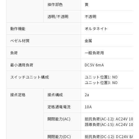
操作部色
黄
透明/不透明
不透明
動作機能
オルタネイト
ベゼル材質
金属
負荷
一般負荷用
最小適用負荷
DC5V 6mA
スイッチユニット構成
ユニット位置1: NO
ユニット位置3: NO
接点定格
接点構成
2a
※1 対応状況
定格通電電流
10A
対応済み：EU RoHS指令（10物質）の
非含有に対応した製品が提供可能な商品で
開閉能力(AC)
抵抗負荷(AC-12): AC24V 10A/A
す。
誘導負荷(AC-15): AC24V 10A/AC
対応予定：EU RoHS指令（10物質）の非含
ご利用条件
有に対応した製品に切り替える予定のある
開閉能力(DC)
抵抗負荷(DC-12): DC24V 8A/DC