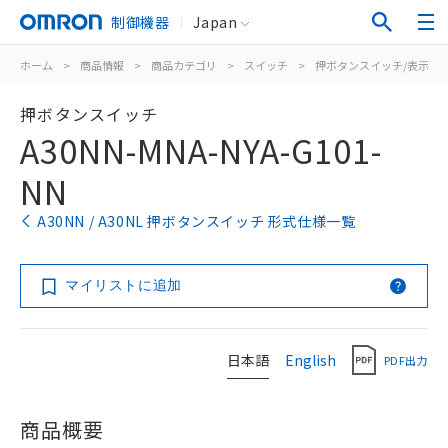
制御機器
Japan
ホーム
>
商品情報
>
商品カテゴリ
>
スイッチ
>
押ボタンスイッチ/表示灯
押ボタンスイッチ
A30NN-MNA-NYA-G101-
NN
A30NN / A30NL 押ボタンスイッチ 形式仕様一覧
マイリストに追加
日本語
English
PDF出力
商品概要