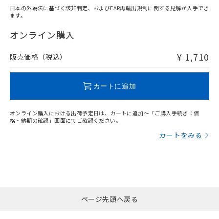
日本の外為法に基づく該非判定、およびEAR再輸出規制に関する見解が入手でき
ます。
"対応済み"や非含有の記載がされた商品であっても、流通
在庫等で未対応品が混在する可能性があります。
オンライン購入
非含有品が必要な際は、弊社営業部門もしくは販売店へお
問い合わせください。
¥ 1,710
販売価格（税込）
この製品のRoHS/REACH対応状況ページへ
カートに追加
オンライン購入における出荷予定日は、カートに追加～「ご購入手続き：価
格・納期の確認」画面にてご確認ください。
カートをみる
ページ先頭へ戻る