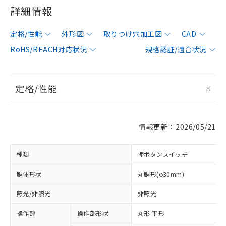
詳細情報
定格/性能
外形図
取りつけ穴加工図
CAD
RoHS/REACH対応状況
規格認証/適合状況
定格/性能
情報更新：2026/05/21
種類
押ボタンスイッチ
胴体形状
丸胴形(φ30mm)
照光/非照光
非照光
操作部
操作部形状
丸形 平形