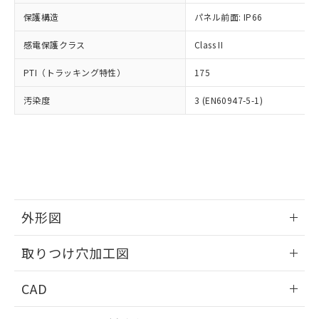
適用除外項目は除く。
ル、化学兵器、生物兵器またはその他
－
在庫なし(最新の在庫状況につ
オムロン制御機器販売店や当社販売拠
フタル酸エステル類の４物質については閾値を超える意
保護構造
パネル前面: IP66
武器並びにこれらの製造装置等に一切
いては、お客様のお取引先、ま
図的な使用がないことを確認しています。
点は「
販売ネットワーク
」をご確認
※2 環境保護使用期限
使用いたしません。
たはお客様担当のオムロン制御
ください。
感電保護クラス
Class II
当社は、貴社製品を第三者に販売する
機器販売店・当社販売員にご確
在庫状況および標準価格結果を当社の
※2 対応予定月
「ｅ」：有害物質（10物質）のすべてが基
場合は、上記1、2および3の内容を当
認ください)
事前の承諾なく第三者に漏洩または開
PTI（トラッキング特性）
175
準値以下であることを示します。
該第三者に通知します。また当社は、
示しないようお願いします。
部品在庫の切り替え状況などにより、予定
「10」：通常の使用状況下において有害物
販売先および販売に係わる関係者が違
マイパーツ機能（部品リスト作成サー
汚染度
3 (EN60947-5-1)
空
受注生産機種、また在庫状況の
月が前後することがあります。
質が外部に漏えいし、環境に深刻な影響を
法に輸出するおそれがある場合は、取
ビス）をご利用いただくには、I-Web
白
情報を公開していない機種
及ぼさない年数を意味します。
り引きをいたしません。
メンバーズにご登録されている必要が
「－」：未確認です。当社販売部門へお問
あります。
い合わせください。
お客様が当ウェブサイト上で当社にご
※3 非含有証明書ダウンロード
登録された部品リストについて、当社
および当社の共同利用者が、当社の製
下記の非含有証明書をダウンロードするこ
品・サービスに関するお客様との取
とができます。
外形図
合意する
キャンセル
引・商談に必要な範囲で利用すること
をご了承ください。
情報更新：2026/05/21
EU RoHS指令（10物質）の非含有証明書
※当社の共同利用者とは、
"個人情報
取りつけ穴加工図
51物質の非含有証明書（当社基準）
の共同利用に関して"
の「1.共同利
※本証明書は発行日時点で非含有を証明す
情報更新：2026/05/21
用者の範囲」に記載されている法人を
CAD
るもので、過去に遡って非含有を証明する
指します。
ものではありません。
ログイン/会員登録いただくと、CADデータをダウンロー
また、RoHS指令のフタル酸エステル類４