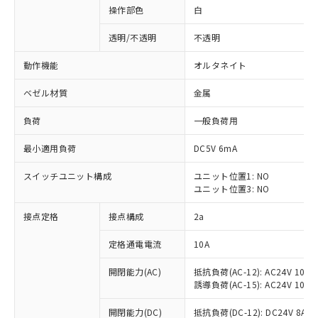
操作部色
白
透明/不透明
不透明
動作機能
オルタネイト
ベゼル材質
金属
負荷
一般負荷用
最小適用負荷
DC5V 6mA
スイッチユニット構成
ユニット位置1: NO
ユニット位置3: NO
接点定格
接点構成
2a
※1 対応状況
定格通電電流
10A
対応済み：EU RoHS指令（10物質）の
非含有に対応した製品が提供可能な商品で
開閉能力(AC)
抵抗負荷(AC-12): AC24V 10A/A
す。
誘導負荷(AC-15): AC24V 10A/AC
対応予定：EU RoHS指令（10物質）の非含
ご利用条件
有に対応した製品に切り替える予定のある
開閉能力(DC)
抵抗負荷(DC-12): DC24V 8A/DC