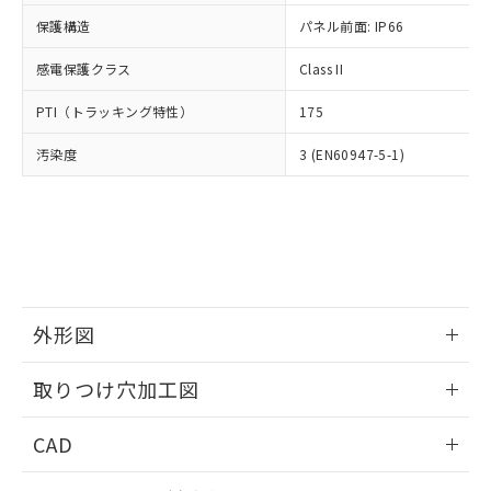
適用除外項目は除く。
ル、化学兵器、生物兵器またはその他
－
在庫なし(最新の在庫状況につ
オムロン制御機器販売店や当社販売拠
フタル酸エステル類の４物質については閾値を超える意
保護構造
パネル前面: IP66
武器並びにこれらの製造装置等に一切
いては、お客様のお取引先、ま
図的な使用がないことを確認しています。
点は「
販売ネットワーク
」をご確認
※2 環境保護使用期限
使用いたしません。
たはお客様担当のオムロン制御
ください。
感電保護クラス
Class II
当社は、貴社製品を第三者に販売する
機器販売店・当社販売員にご確
在庫状況および標準価格結果を当社の
※2 対応予定月
「ｅ」：有害物質（10物質）のすべてが基
場合は、上記1、2および3の内容を当
認ください)
事前の承諾なく第三者に漏洩または開
PTI（トラッキング特性）
175
準値以下であることを示します。
該第三者に通知します。また当社は、
示しないようお願いします。
部品在庫の切り替え状況などにより、予定
「10」：通常の使用状況下において有害物
販売先および販売に係わる関係者が違
マイパーツ機能（部品リスト作成サー
汚染度
3 (EN60947-5-1)
空
受注生産機種、また在庫状況の
月が前後することがあります。
質が外部に漏えいし、環境に深刻な影響を
法に輸出するおそれがある場合は、取
ビス）をご利用いただくには、I-Web
白
情報を公開していない機種
及ぼさない年数を意味します。
り引きをいたしません。
メンバーズにご登録されている必要が
「－」：未確認です。当社販売部門へお問
あります。
い合わせください。
お客様が当ウェブサイト上で当社にご
※3 非含有証明書ダウンロード
登録された部品リストについて、当社
および当社の共同利用者が、当社の製
下記の非含有証明書をダウンロードするこ
品・サービスに関するお客様との取
とができます。
外形図
合意する
キャンセル
引・商談に必要な範囲で利用すること
をご了承ください。
情報更新：2026/05/21
EU RoHS指令（10物質）の非含有証明書
※当社の共同利用者とは、
"個人情報
取りつけ穴加工図
51物質の非含有証明書（当社基準）
の共同利用に関して"
の「1.共同利
※本証明書は発行日時点で非含有を証明す
情報更新：2026/05/21
用者の範囲」に記載されている法人を
CAD
るもので、過去に遡って非含有を証明する
指します。
ものではありません。
ログイン/会員登録いただくと、CADデータをダウンロー
また、RoHS指令のフタル酸エステル類４