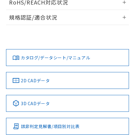
RoHS/REACH対応状況
ドすることができます。
物質の対応では、対応完了までの期間は出
荷製品に未対応品が混在することから備考
情報更新：2026/7/29
規格認証/適合状況
欄に対応日を記載しておりました。
既に当社にて対応品への在庫切替を完了
ログイン/会員登録
EU RoHS
注意事項・凡例
A30NN-MNA-NWA-P101-NNについての規格認証/適合状況に
していることから、特段のことがない限
ついては、「カスタマーサポートセンタ お客様相談室」また
り、2022年1月12日より割愛しておりま
は貴社担当オムロン営業員または販売店にお問い合わせくだ
す。
対応状況
対応予定月
※1
※2
さい。
ダウンロードデータをご利用いただく前に、以下を必ずお読
みください。
カタログ/データシート/マニュアル
対応済み
ソフトウェアの使用条件
お問い合わせ
中国 RoHS
注意事項・凡例
2D CADデータ
中国 RoHS表
※1 ※2
3D CADデータ
Pb
Hg
Cd
Cr(VI)
該非判定見解書/項目別対比表
O
O
O
O