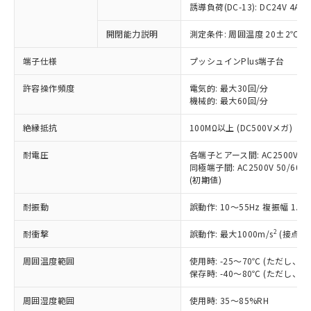
商品です。
誘導負荷(DC-13): DC24V 4A/DC
対応予定なし：EU RoHS指令（10物質）の
以下の条件をお読みいただき、同意のうえ
開閉能力説明
測定条件: 周囲温度 20±2℃、
非含有に非対応の商品で、対応品を出す予
ご利用ください。
定はありません。
端子仕様
プッシュインPlus端子台
調査・確認中：EU RoHS指令（10物質）の
本サービスは、当社制御機器事業取扱
※1 中国RoHS○×表
非含有の対応状況を調査中または確認中の
商品の当社在庫状況および標準価格
許容操作頻度
電気的: 最大30回/分
商品です。
機械的: 最大60回/分
(税抜)を提供させていただくもので
「○」：最大均質材料含有率が中国RoHSの
非該当品：ライセンス料など無形物で、有
す。
基準値以下であることを示します。
害物質有無と関係のない商品です。
絶縁抵抗
100MΩ以上 (DC500Vメガ)
当社制御機器事業取扱商品の中には、
「×」：最大均質材料含有率が中国RoHSの
仕入先様の事情により、非含有部品として
本サービスの対象外となる商品もある
基準値を超えていることを示します。
いたものが、含有品と判明した場合などや
耐電圧
各端子とアース間: AC2500V 50/
当社は、これら貴社製品のうち、外国
ことをご了承ください。
「－」：未確認です。当社販売部門へお問
むを得ず変更することがあります。
同極端子間: AC2500V 50/60Hz
為替および外国貿易法に定める商品
在庫状況および標準価格照会結果は、
い合わせください。
(初期値)
（以下｢規制貨物等」という）を輸出
記載している更新日時点での社内デー
*EU RoHS指令（10物質）：
または国外への提供する場合は、日本
記
タに基づき作成されるものであり、閲
説明
耐振動
誤動作: 10～55Hz 複振幅 1.
鉛(Pb) 1000ppm以下、 水銀(Hg) 1000ppm以下、 カド
*中国RoHS10物質の基準値 (GB/T26572)：
国政府の輸出許可(または役務取引許
号
覧された時点での実際の在庫および標
ミウム(Cd) 100ppm以下、
Pb(鉛) :1000ppm、 Hg(水銀) : 1000ppm、 Cd(カドミウ
可)を取得するなどの必要な手続きを
六価クロム(Cr(Ⅵ)) 1000ppm以下、ポリ臭化ビフェニル
ム) : 100ppm、
準価格とは異なる場合があることをご
2
耐衝撃
誤動作: 最大1000m/s
(接点開
類(PBB) 1000ppm以下、ポリ臭化ジフェニルエーテル類
Cr(Ⅵ)(六価クロム) : 1000ppm、 PBBs(ポリ臭化ビフェ
とります。
了承ください。
(PBDE) 1000ppm以下、フタル酸ビス(2-エチルヘキシ
○
一定数以上の在庫あり
ニル類) : 1000ppm、 PBDEs(ポリ臭化ジフェニルエーテ
当社は規制貨物を破棄する場合は、完
ル) (DEHP)(別名：DOP) 1000ppm以下、フタル酸ブチ
周囲温度範囲
使用時: -25～70℃ (ただし
正式な納期状況および標準価格はお客
ル類) : 1000ppm、
ルベンジル（BBP） 1000ppm以下、フタル酸ジブチル
全に破砕するなど、違法に輸出されな
DBP(フタル酸ジブチル) : 1000ppm、 DIBP(フタル酸ジ
保存時: -40～80℃ (ただし
様のお取引先、またはお客様担当のオ
（DBP） 1000ppm以下、フタル酸ジイソブチル
イソブチル) : 1000ppm、 BBP(フタル酸ブチルベンジ
△
一定数には満たないが在庫あり
いよう必要な手段を講じます。
ムロン制御機器販売店・当社販売員に
(DIBP) 1000ppm以下
ル) : 1000ppm、
周囲湿度範囲
使用時: 35～85%RH
当社は貴社製品を、核兵器、ミサイ
但し、RoHS指令で産業用監視および制御機器に対する
DEHP(フタル酸ビス(2-エチルヘキシル)) : 1000ppm
ご相談ください。