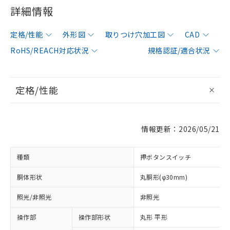
詳細情報
定格/性能
外形図
取りつけ穴加工図
CAD
RoHS/REACH対応状況
規格認証/適合状況
定格/性能
情報更新：2026/05/21
種類
押ボタンスイッチ
胴体形状
丸胴形(φ30mm)
照光/非照光
非照光
操作部
操作部形状
丸形 平形