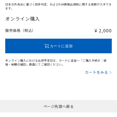
日本の外為法に基づく該非判定、およびEAR再輸出規制に関する見解が入手でき
ます。
"対応済み"や非含有の記載がされた商品であっても、流通
在庫等で未対応品が混在する可能性があります。
オンライン購入
非含有品が必要な際は、弊社営業部門もしくは販売店へお
問い合わせください。
¥ 2,000
販売価格（税込）
この製品のRoHS/REACH対応状況ページへ
カートに追加
オンライン購入における出荷予定日は、カートに追加～「ご購入手続き：価
格・納期の確認」画面にてご確認ください。
カートをみる
ページ先頭へ戻る