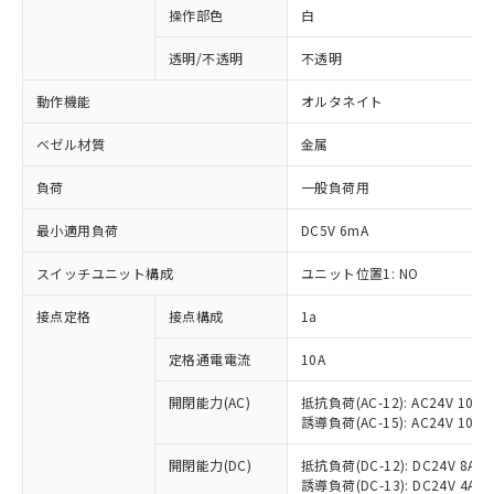
操作部色
白
透明/不透明
不透明
動作機能
オルタネイト
ベゼル材質
金属
負荷
一般負荷用
最小適用負荷
DC5V 6mA
スイッチユニット構成
ユニット位置1: NO
接点定格
接点構成
1a
※1 対応状況
定格通電電流
10A
対応済み：EU RoHS指令（10物質）の
非含有に対応した製品が提供可能な商品で
開閉能力(AC)
抵抗負荷(AC-12): AC24V 10A/A
誘導負荷(AC-15): AC24V 10A/AC
す。
対応予定：EU RoHS指令（10物質）の非含
ご利用条件
開閉能力(DC)
抵抗負荷(DC-12): DC24V 8A/DC
有に対応した製品に切り替える予定のある
誘導負荷(DC-13): DC24V 4A/DC