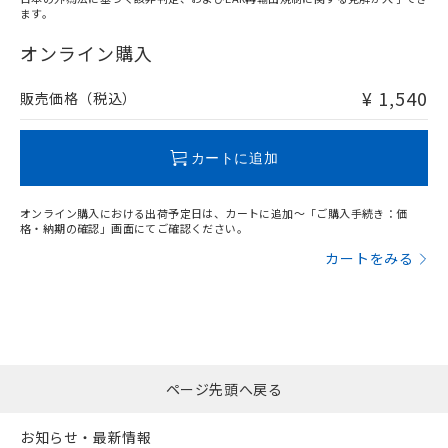
ます。
"対応済み"や非含有の記載がされた商品であっても、流通
在庫等で未対応品が混在する可能性があります。
オンライン購入
非含有品が必要な際は、弊社営業部門もしくは販売店へお
問い合わせください。
¥ 1,540
販売価格（税込）
この製品のRoHS/REACH対応状況ページへ
カートに追加
オンライン購入における出荷予定日は、カートに追加～「ご購入手続き：価
格・納期の確認」画面にてご確認ください。
カートをみる
ページ先頭へ戻る
お知らせ・最新情報