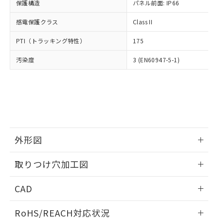
－
在庫なし(最新の在庫状況につ
オムロン制御機器販売店や当社販売拠
保護構造
パネル前面: IP66
フタル酸エステル類の４物質については閾値を超える意
武器並びにこれらの製造装置等に一切
いては、お客様のお取引先、ま
図的な使用がないことを確認しています。
点は「
販売ネットワーク
」をご確認
※2 環境保護使用期限
使用いたしません。
たはお客様担当のオムロン制御
感電保護クラス
Class II
ください。
当社は、貴社製品を第三者に販売する
機器販売店・当社販売員にご確
在庫状況および標準価格結果を当社の
※2 対応予定月
「ｅ」：有害物質（10物質）のすべてが基
場合は、上記1、2および3の内容を当
PTI（トラッキング特性）
175
認ください)
事前の承諾なく第三者に漏洩または開
準値以下であることを示します。
該第三者に通知します。また当社は、
示しないようお願いします。
部品在庫の切り替え状況などにより、予定
「10」：通常の使用状況下において有害物
汚染度
3 (EN60947-5-1)
販売先および販売に係わる関係者が違
マイパーツ機能（部品リスト作成サー
空
受注生産機種、また在庫状況の
月が前後することがあります。
質が外部に漏えいし、環境に深刻な影響を
法に輸出するおそれがある場合は、取
ビス）をご利用いただくには、I-Web
白
情報を公開していない機種
及ぼさない年数を意味します。
り引きをいたしません。
メンバーズにご登録されている必要が
「－」：未確認です。当社販売部門へお問
あります。
い合わせください。
お客様が当ウェブサイト上で当社にご
※3 非含有証明書ダウンロード
登録された部品リストについて、当社
および当社の共同利用者が、当社の製
下記の非含有証明書をダウンロードするこ
品・サービスに関するお客様との取
外形図
とができます。
合意する
キャンセル
引・商談に必要な範囲で利用すること
をご了承ください。
情報更新：2026/05/21
EU RoHS指令（10物質）の非含有証明書
取りつけ穴加工図
※当社の共同利用者とは、
"個人情報
51物質の非含有証明書（当社基準）
の共同利用に関して"
の「1.共同利
情報更新：2026/05/21
※本証明書は発行日時点で非含有を証明す
用者の範囲」に記載されている法人を
CAD
るもので、過去に遡って非含有を証明する
指します。
ものではありません。
ログイン/会員登録いただくと、CADデータをダウンロー
RoHS/REACH対応状況
また、RoHS指令のフタル酸エステル類４
ドすることができます。