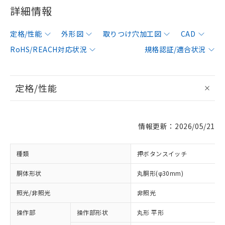
詳細情報
定格/性能
外形図
取りつけ穴加工図
CAD
RoHS/REACH対応状況
規格認証/適合状況
定格/性能
情報更新：2026/05/21
種類
押ボタンスイッチ
胴体形状
丸胴形(φ30mm)
照光/非照光
非照光
操作部
操作部形状
丸形 平形