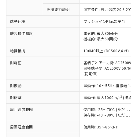
商品です。
対応予定なし：EU RoHS指令（10物質）の
開閉能力説明
測定条件: 周囲温度 20±2℃、
以下の条件をお読みいただき、同意のうえ
非含有に非対応の商品で、対応品を出す予
ご利用ください。
定はありません。
端子仕様
プッシュインPlus端子台
調査・確認中：EU RoHS指令（10物質）の
本サービスは、当社制御機器事業取扱
※1 中国RoHS○×表
非含有の対応状況を調査中または確認中の
許容操作頻度
電気的: 最大30回/分
商品の当社在庫状況および標準価格
商品です。
機械的: 最大60回/分
(税抜)を提供させていただくもので
「○」：最大均質材料含有率が中国RoHSの
非該当品：ライセンス料など無形物で、有
す。
絶縁抵抗
基準値以下であることを示します。
100MΩ以上 (DC500Vメガ)
害物質有無と関係のない商品です。
当社制御機器事業取扱商品の中には、
「×」：最大均質材料含有率が中国RoHSの
仕入先様の事情により、非含有部品として
本サービスの対象外となる商品もある
耐電圧
各端子とアース間: AC2500V 50/
基準値を超えていることを示します。
いたものが、含有品と判明した場合などや
当社は、これら貴社製品のうち、外国
ことをご了承ください。
同極端子間: AC2500V 50/60Hz
「－」：未確認です。当社販売部門へお問
むを得ず変更することがあります。
為替および外国貿易法に定める商品
(初期値)
在庫状況および標準価格照会結果は、
い合わせください。
（以下｢規制貨物等」という）を輸出
記載している更新日時点での社内デー
*EU RoHS指令（10物質）：
または国外への提供する場合は、日本
耐振動
誤動作: 10～55Hz 複振幅 1.
記
タに基づき作成されるものであり、閲
説明
鉛(Pb) 1000ppm以下、 水銀(Hg) 1000ppm以下、 カド
*中国RoHS10物質の基準値 (GB/T26572)：
国政府の輸出許可(または役務取引許
号
覧された時点での実際の在庫および標
ミウム(Cd) 100ppm以下、
Pb(鉛) :1000ppm、 Hg(水銀) : 1000ppm、 Cd(カドミウ
2
耐衝撃
誤動作: 最大1000m/s
(接点開
可)を取得するなどの必要な手続きを
六価クロム(Cr(Ⅵ)) 1000ppm以下、ポリ臭化ビフェニル
ム) : 100ppm、
準価格とは異なる場合があることをご
類(PBB) 1000ppm以下、ポリ臭化ジフェニルエーテル類
Cr(Ⅵ)(六価クロム) : 1000ppm、 PBBs(ポリ臭化ビフェ
とります。
了承ください。
(PBDE) 1000ppm以下、フタル酸ビス(2-エチルヘキシ
○
一定数以上の在庫あり
ニル類) : 1000ppm、 PBDEs(ポリ臭化ジフェニルエーテ
周囲温度範囲
使用時: -25～70℃ (ただし
当社は規制貨物を破棄する場合は、完
ル) (DEHP)(別名：DOP) 1000ppm以下、フタル酸ブチ
正式な納期状況および標準価格はお客
ル類) : 1000ppm、
保存時: -40～80℃ (ただし
ルベンジル（BBP） 1000ppm以下、フタル酸ジブチル
全に破砕するなど、違法に輸出されな
DBP(フタル酸ジブチル) : 1000ppm、 DIBP(フタル酸ジ
様のお取引先、またはお客様担当のオ
（DBP） 1000ppm以下、フタル酸ジイソブチル
イソブチル) : 1000ppm、 BBP(フタル酸ブチルベンジ
△
一定数には満たないが在庫あり
いよう必要な手段を講じます。
ムロン制御機器販売店・当社販売員に
(DIBP) 1000ppm以下
ル) : 1000ppm、
周囲湿度範囲
使用時: 35～85%RH
当社は貴社製品を、核兵器、ミサイ
但し、RoHS指令で産業用監視および制御機器に対する
DEHP(フタル酸ビス(2-エチルヘキシル)) : 1000ppm
ご相談ください。
適用除外項目は除く。
ル、化学兵器、生物兵器またはその他