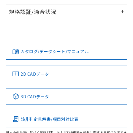
物質の対応では、対応完了までの期間は出
情報更新：2026/7/29
荷製品に未対応品が混在することから備考
規格認証/適合状況
欄に対応日を記載しておりました。
ログイン/会員登録
EU RoHS
注意事項・凡例
既に当社にて対応品への在庫切替を完了
A30NN-MNA-NWA-P100-NNについての規格認証/適合状況に
していることから、特段のことがない限
ついては、「カスタマーサポートセンタ お客様相談室」また
り、2022年1月12日より割愛しておりま
は貴社担当オムロン営業員または販売店にお問い合わせくだ
対応状況
対応予定月
※1
※2
す。
さい。
ダウンロードデータをご利用いただく前に、以下を必ずお読
みください。
カタログ/データシート/マニュアル
対応済み
ソフトウェアの使用条件
お問い合わせ
中国 RoHS
注意事項・凡例
2D CADデータ
中国 RoHS表
※1 ※2
3D CADデータ
Pb
Hg
Cd
Cr(VI)
該非判定見解書/項目別対比表
O
O
O
O
日本の外為法に基づく該非判定、およびEAR再輸出規制に関する見解が入手でき