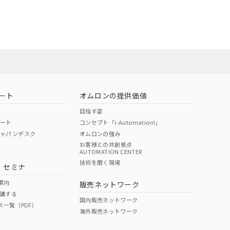
社担当オムロン
お問い合わせ
ート
オムロンの提供価値
目指す姿
ポート
コンセプト「i-Automation!」
ジャパンデスク
オムロンの強み
お客様との共創拠点
AUTOMATION CENTER
DIBP
BBP
DEHP
環境保護
技術を磨く現場
・セミナ
使用期限
案内
販売ネットワーク
講する
O
O
O
e
国内販売ネットワーク
ス一覧（PDF）
海外販売ネットワーク