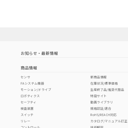
EU RoHS
注意事項・凡例
A30NN-MNA-NWA-G102-NNについての規格認証/
営業員または販売店にお問い合わせください。
ダウンロードデータをご利用いただく前に、以下を必ずお読
対応状況
対応予定月
※1
※2
ソフトウェアの使用条件
対応済み
お知らせ・最新情報
中国 RoHS
注意事項・凡例
商品情報
中国 RoHS表
※1 ※2
センサ
新商品情報
FAシステム機器
在庫状況/標準価格
Pb
Hg
Cd
Cr(V
モーション/ドライブ
生産終了品/推奨代替品
ロボティクス
特設サイト
セーフティ
動画ライブラリ
検査装置
規格認証/適合
O
O
O
O
スイッチ
RoHS/REACH対応
リレー
カタログ/マニュアル訂正
コントロール
技術解説