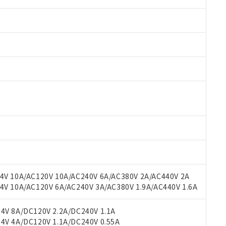
 RoHS指令（10物質）の非含有に対応した製品が提供可能な商品です
oHS指令（10物質）の非含有に対応した製品に切り替える予定のある
 RoHS指令（10物質）の非含有に非対応の商品で、対応品を出す予
V 10A/AC120V 10A/AC240V 6A/AC380V 2A/AC440V 2A
 RoHS指令（10物質）の非含有の対応状況を調査中または確認中の
 10A/AC120V 6A/AC240V 3A/AC380V 1.9A/AC440V 1.6A
ンス料など無形物で、有害物質有無と関係のない商品です。
○×表
より、非含有部品としていたものが、含有品と判明した場合などやむ
V 8A/DC120V 2.2A/DC240V 1.1A
みいただき、同意のうえご利用ください。
V 4A/DC120V 1.1A/DC240V 0.55A
材料含有率が中国RoHSの基準値以下であることを示します。