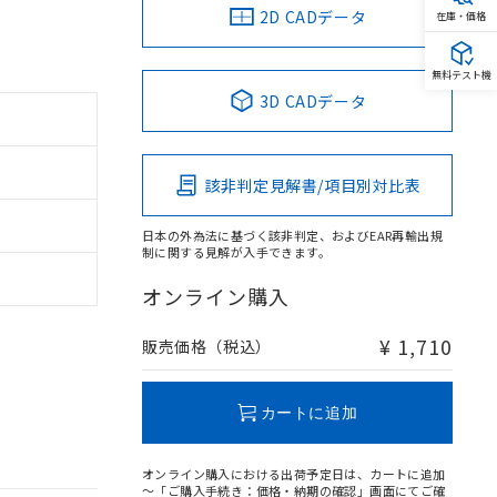
2D CADデータ
在庫・価格
無料テスト機
3D CADデータ
該非判定見解書/項目別対比表
日本の外為法に基づく該非判定、およびEAR再輸出規
制に関する見解が入手できます。
オンライン購入
¥ 1,710
販売価格（税込）
カートに追加
オンライン購入における出荷予定日は、カートに追加
～「ご購入手続き：価格・納期の確認」画面にてご確