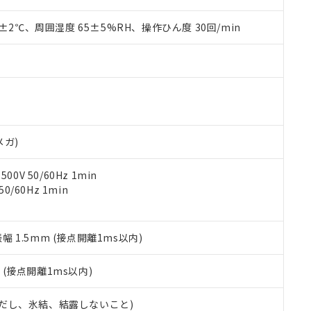
材料含有率が中国RoHSの基準値を超えていることを示します。
、当社制御機器事業取扱商品の当社在庫状況および標準価格(税抜)
ら貴社製品のうち、外国為替および外国貿易法に定める商品（以下｢
質）：
す。当社販売部門へお問い合わせください。
 水銀(Hg) 1000ppm以下、 カドミウム(Cd) 100ppm以下、
0±2℃、周囲湿度 65±5%RH、操作ひん度 30回/min
たは国外への提供する場合は、日本国政府の輸出許可(または役務取
000ppm以下、ポリ臭化ビフェニル類(PBB) 1000ppm以下、ポリ臭化ジフェニルエーテル類(P
事業取扱商品の中には、本サービスの対象外となる商品もあること
手続きをとります。
キシル) (DEHP)(別名：DOP) 1000ppm以下、フタル酸ブチルベンジル（BBP） 100
(GB/T26572)：
以下、フタル酸ジイソブチル (DIBP) 1000ppm以下
び標準価格照会結果は、記載している更新日時点での社内データに
物を破棄する場合は、完全に破砕するなど、違法に輸出されないよ
(水銀) : 1000ppm、 Cd(カドミウム) : 100ppm、
業用監視および制御機器に対する適用除外項目は除く。
覧された時点での実際の在庫および標準価格とは異なる場合がある
1000ppm、 PBBs(ポリ臭化ビフェニル類) : 1000ppm、 PBDEs(ポリ臭化ジフェニルエーテル類
物質については閾値を超える意図的な使用がないことを確認しています。
上の在庫あり
 1000ppm、 DIBP(フタル酸ジイソブチル) : 1000ppm、 BBP(フタル酸ブチルベンジル) :
品を、核兵器、ミサイル、化学兵器、生物兵器またはその他武器並
チルヘキシル)) : 1000ppm
況および標準価格はお客様のお取引先、またはお客様担当のオムロ
用いたしません。
ご相談ください。
は満たないが在庫あり
製品を第三者に販売する場合は、上記1、2および3の内容を当該第
機器販売店や当社販売拠点は「
販売ネットワーク
」をご確認くだ
販売先および販売に係わる関係者が違法に輸出するおそれがある場
用期限
メガ)
び標準価格結果を当社の事前の承諾なく第三者に漏洩または開示し
え状況などにより、予定月が前後することがあります。
(最新の在庫状況については、お客様のお取引先、またはお客様担当
（10物質）のすべてが基準値以下であることを示します。
店・当社販売員にご確認ください)
0V 50/60Hz 1min
能（部品リスト作成サービス）をご利用いただくには、I-Webメン
使用状況下において有害物質が外部に漏えいし、環境に深刻な影響を
0/60Hz 1min
あります。
機種、また在庫状況の情報を公開していない機種
ェブサイト上で当社にご登録された部品リストについて、当社およ
書ダウンロード
す。当社販売部門へお問い合わせください。
品・サービスに関するお客様との取引・商談に必要な範囲で利用す
合意する
キャンセル
書をダウンロードすることができます。
振幅 1.5mm (接点開離1ms以内)
利用者とは、
"個人情報の共同利用に関して"
の「1.共同利用者の
します。
10物質）の非含有証明書
2
(接点開離1ms以内)
明書（当社基準）
日時点で非含有を証明するもので、過去に遡って非含有を証明するも
 (ただし、氷結、結露しないこと)
令のフタル酸エステル類４物質の対応では、対応完了までの期間は出