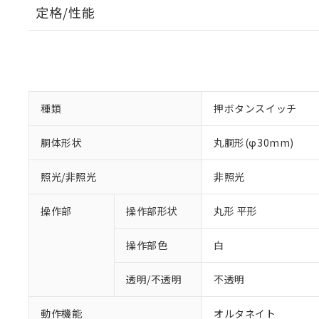
定格/性能
種類
押ボタンスイッチ
胴体形状
丸胴形(φ30mm)
照光/非照光
非照光
操作部
操作部形状
丸形 平形
操作部色
白
透明/不透明
不透明
動作機能
オルタネイト