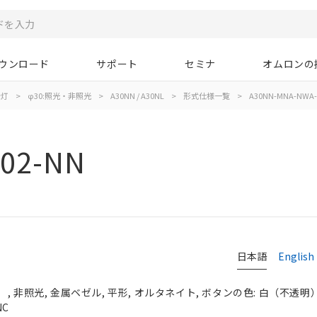
ウンロード
サポート
セミナ
オムロンの
示灯
>
φ30:照光・非照光
>
A30NN / A30NL
>
形式仕様一覧
>
A30NN-MNA-NWA-
02-NN
日本語
English
 非照光, 金属ベゼル, 平形, オルタネイト, ボタンの色: 白（不透明）, 
NC