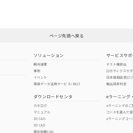
適合状況については、「カスタマーサポートセンタ お客様相談室」または貴
みください。
非含有証明書
※3
ページ先頭へ戻る
ダウンロードはこちら
ソリューション
サービスサポ
解決提案
テスト機貸出
事例
ロボティクスサ
イベント
日本語相談窓口
現場データ活用サービスi-BELT
輸出該非判定
I)
PBBs
PBDEs
DBP
ダウンロードセンタ
eラーニング
カタログ
eラーニングのご
マニュアル
コースを選んで受
O
O
O
2D CAD
eラーニングコー
3D CAD
電気制御CAD