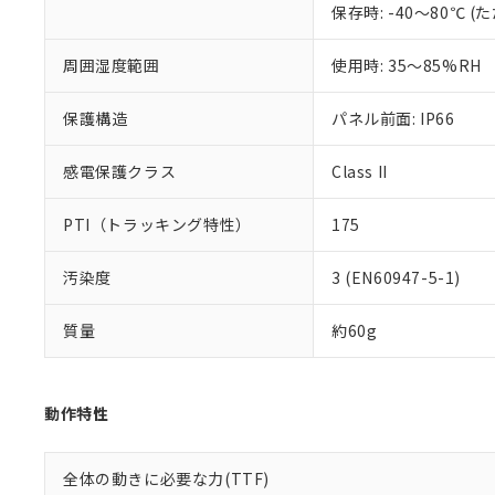
保存時: -40～80℃
混在することから
既に当社にて対応
り割愛しておりま
周囲湿度範囲
使用時: 35～85%RH
保護構造
パネル前面: IP66
感電保護クラス
Class II
PTI（トラッキング特性）
175
汚染度
3 (EN60947-5-1)
質量
約60g
動作特性
全体の動きに必要な力(TTF)