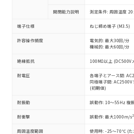
「×」：最大均質
本サービスは
当社は、これ
*EU RoHS指令（10物
「－」：未確認で
鉛(Pb) 1000ppm以下、
開閉能力説明
測定条件: 周囲温度 2
くものです。
う）を輸出ま
記
説明
六価クロム(Cr(Ⅵ)) 1
当社制御機器
などの必要な
フタル酸ビス(2-エチルヘ
号
*中国RoHS10物質の基準値 
ル（DBP） 1000ppm
在庫状況およ
当社は規制貨
端子仕様
ねじ締め端子 (M3.5)
Pb(鉛) :1000ppm、 Hg
但し、RoHS指令で産
のであり、閲
ます。
Cr(Ⅵ)(六価クロム) : 
フタル酸エステル類の４
○
一定数以
DBP(フタル酸ジブチル) :
い。
当社は貴社製
許容操作頻度
電気的: 最大30回/分
DEHP(フタル酸ビス(2-エ
正式な納期状
置等に一切使
機械的: 最大60回/分
当社販売員に
※2 対応予定月
△
一定数に
当社は、貴社
オムロン制御
また当社は、
※2 環境保護使
絶縁抵抗
100MΩ以上 (DC500V
在庫状況およ
部品在庫の切り替
たしません。
－
在庫なし
す。
「ｅ」：有害物質
機器販売
耐電圧
各端子とアース間: AC250
マイパーツ機
「10」：通常の
同極端子間: AC2500V 5
ている必要が
味します。
空
受注生産
(初期値)
お客様が当ウ
※3 非含有証明
「－」：未確認で
白
が、当社の製
さい。
下記の非含有証明
耐振動
誤動作: 10～55Hz 複
※当社の共同
いる法人を指
EU RoHS指令（
耐衝撃
誤動作: 最大1000m/s
51物質の非含有証
※本証明書は発行
周囲温度範囲
使用時: -25～70℃
また、RoHS指