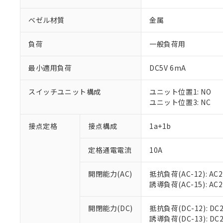
ベゼル材質
金属
負荷
一般負荷用
最小適用負荷
DC5V 6mA
スイッチユニット構成
ユニット位置1: NO
ユニット位置3: NC
接点定格
接点構成
1a+1b
※1 対応状況
定格通電電流
10A
対応済み：EU
対応予定：EU R
対応予定なし：EU
開閉能力(AC)
抵抗負荷(AC-12): AC24
調査・確認中：EU
ご利用条件
誘導負荷(AC-15): AC24V
非該当品：ライセ
※1 中国RoHS
仕入先様の事情に
開閉能力(DC)
抵抗負荷(DC-12): DC24
があります。
以下の条件をお読
誘導負荷(DC-13): DC24
「○」：最大均質