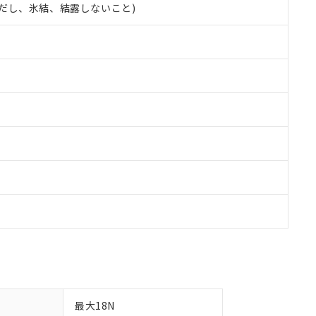
 (ただし、氷結、結露しないこと)
備考欄に対応日を記載しておりました。
品への在庫切替を完了していることから、特段のことがない限り、20
す。
最大18N