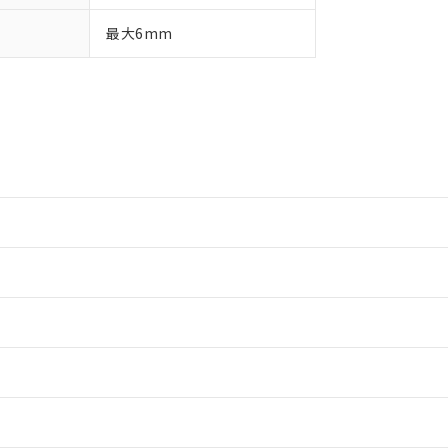
最大6mm
情報更新：2
情報更新：2
ードすることができます。
情報更新：
ログイン/会員登録