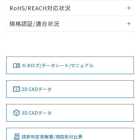
また、RoHS指令のフタル酸エステル類４
ログイン/会員登録いただくと、CADデータをダウンロー
RoHS/REACH対応状況
物質の対応では、対応完了までの期間は出
ドすることができます。
荷製品に未対応品が混在することから備考
情報更新：2026/7/29
欄に対応日を記載しておりました。
規格認証/適合状況
既に当社にて対応品への在庫切替を完了
ログイン/会員登録
EU RoHS
注意事項・凡例
A30NN-MNA-NRA-P222-NNについての規格認証/適合状況に
していることから、特段のことがない限
ついては、「カスタマーサポートセンタ お客様相談室」また
り、2022年1月12日より割愛しておりま
は貴社担当オムロン営業員または販売店にお問い合わせくだ
す。
対応状況
対応予定月
※1
※2
さい。
ダウンロードデータをご利用いただく前に、以下を必ずお読
みください。
カタログ/データシート/マニュアル
対応済み
ソフトウェアの使用条件
お問い合わせ
中国 RoHS
注意事項・凡例
2D CADデータ
中国 RoHS表
※1 ※2
3D CADデータ
Pb
Hg
Cd
Cr(VI)
該非判定見解書/項目別対比表
O
O
O
O