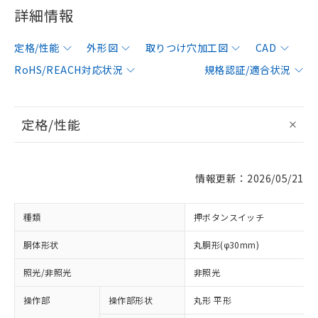
詳細情報
定格/性能
外形図
取りつけ穴加工図
CAD
RoHS/REACH対応状況
規格認証/適合状況
定格/性能
情報更新：2026/05/21
種類
押ボタンスイッチ
胴体形状
丸胴形(φ30mm)
照光/非照光
非照光
操作部
操作部形状
丸形 平形