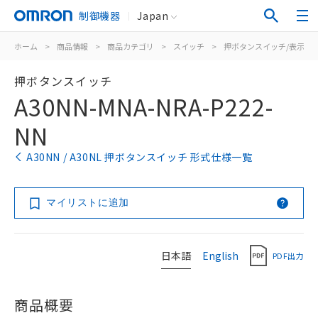
制御機器
Japan
ホーム
>
商品情報
>
商品カテゴリ
>
スイッチ
>
押ボタンスイッチ/表示灯
押ボタンスイッチ
A30NN-MNA-NRA-P222-
NN
A30NN / A30NL 押ボタンスイッチ 形式仕様一覧
マイリストに追加
日本語
English
PDF出力
商品概要