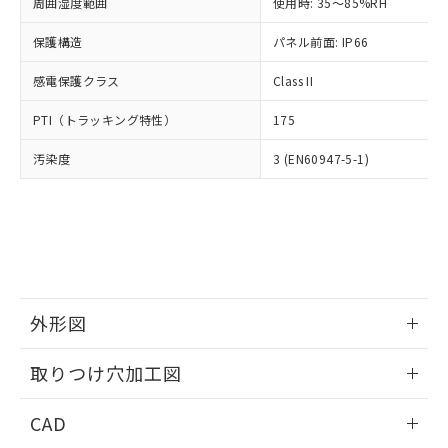
ご相談ください。
周囲湿度範囲
使用時: 35～85%RH
適用除外項目は除く。
ル、化学兵器、生物兵器またはその他
－
在庫なし(最新の在庫状況につ
オムロン制御機器販売店や当社販売拠
フタル酸エステル類の４物質については閾値を超える意
武器並びにこれらの製造装置等に一切
いては、お客様のお取引先、ま
図的な使用がないことを確認しています。
保護構造
パネル前面: IP66
点は「
販売ネットワーク
」をご確認
※2 環境保護使用期限
使用いたしません。
たはお客様担当のオムロン制御
ください。
当社は、貴社製品を第三者に販売する
感電保護クラス
Class II
機器販売店・当社販売員にご確
在庫状況および標準価格結果を当社の
※2 対応予定月
「ｅ」：有害物質（10物質）のすべてが基
場合は、上記1、2および3の内容を当
認ください)
事前の承諾なく第三者に漏洩または開
準値以下であることを示します。
PTI（トラッキング特性）
175
該第三者に通知します。また当社は、
示しないようお願いします。
部品在庫の切り替え状況などにより、予定
「10」：通常の使用状況下において有害物
販売先および販売に係わる関係者が違
マイパーツ機能（部品リスト作成サー
空
受注生産機種、また在庫状況の
汚染度
3 (EN60947-5-1)
月が前後することがあります。
質が外部に漏えいし、環境に深刻な影響を
法に輸出するおそれがある場合は、取
ビス）をご利用いただくには、I-Web
白
情報を公開していない機種
及ぼさない年数を意味します。
り引きをいたしません。
メンバーズにご登録されている必要が
「－」：未確認です。当社販売部門へお問
あります。
い合わせください。
お客様が当ウェブサイト上で当社にご
※3 非含有証明書ダウンロード
登録された部品リストについて、当社
および当社の共同利用者が、当社の製
下記の非含有証明書をダウンロードするこ
品・サービスに関するお客様との取
とができます。
合意する
キャンセル
引・商談に必要な範囲で利用すること
外形図
をご了承ください。
EU RoHS指令（10物質）の非含有証明書
※当社の共同利用者とは、
情報更新：2026/05/21
"個人情報
取りつけ穴加工図
51物質の非含有証明書（当社基準）
の共同利用に関して"
の「1.共同利
※本証明書は発行日時点で非含有を証明す
用者の範囲」に記載されている法人を
情報更新：2026/05/21
るもので、過去に遡って非含有を証明する
CAD
指します。
ものではありません。