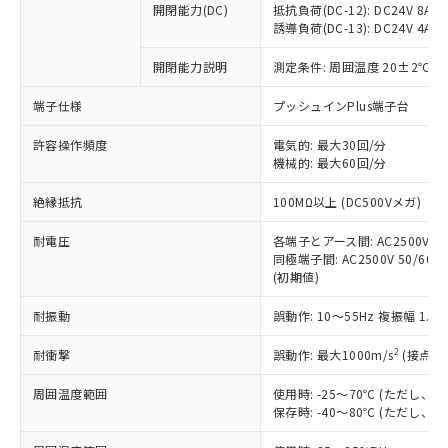
開閉能力(DC)
抵抗負荷(DC-12): DC24V 8A/DC
商品です。
誘導負荷(DC-13): DC24V 4A/DC
対応予定なし：EU RoHS指令（10物質）の
以下の条件をお読みいただき、同意のうえ
非含有に非対応の商品で、対応品を出す予
開閉能力説明
測定条件: 周囲温度 20±2℃、
ご利用ください。
定はありません。
調査・確認中：EU RoHS指令（10物質）の
端子仕様
プッシュインPlus端子台
本サービスは、当社制御機器事業取扱
※1 中国RoHS○×表
非含有の対応状況を調査中または確認中の
商品の当社在庫状況および標準価格
許容操作頻度
商品です。
電気的: 最大30回/分
(税抜)を提供させていただくもので
「○」：最大均質材料含有率が中国RoHSの
機械的: 最大60回/分
非該当品：ライセンス料など無形物で、有
す。
基準値以下であることを示します。
害物質有無と関係のない商品です。
当社制御機器事業取扱商品の中には、
絶縁抵抗
100MΩ以上 (DC500Vメガ)
「×」：最大均質材料含有率が中国RoHSの
仕入先様の事情により、非含有部品として
本サービスの対象外となる商品もある
基準値を超えていることを示します。
いたものが、含有品と判明した場合などや
当社は、これら貴社製品のうち、外国
ことをご了承ください。
耐電圧
各端子とアース間: AC2500V 50/
「－」：未確認です。当社販売部門へお問
むを得ず変更することがあります。
為替および外国貿易法に定める商品
同極端子間: AC2500V 50/60Hz
在庫状況および標準価格照会結果は、
い合わせください。
（以下｢規制貨物等」という）を輸出
(初期値)
記載している更新日時点での社内デー
*EU RoHS指令（10物質）：
または国外への提供する場合は、日本
記
タに基づき作成されるものであり、閲
説明
鉛(Pb) 1000ppm以下、 水銀(Hg) 1000ppm以下、 カド
*中国RoHS10物質の基準値 (GB/T26572)：
耐振動
誤動作: 10～55Hz 複振幅 1.
国政府の輸出許可(または役務取引許
号
覧された時点での実際の在庫および標
ミウム(Cd) 100ppm以下、
Pb(鉛) :1000ppm、 Hg(水銀) : 1000ppm、 Cd(カドミウ
可)を取得するなどの必要な手続きを
六価クロム(Cr(Ⅵ)) 1000ppm以下、ポリ臭化ビフェニル
ム) : 100ppm、
準価格とは異なる場合があることをご
類(PBB) 1000ppm以下、ポリ臭化ジフェニルエーテル類
2
耐衝撃
誤動作: 最大1000m/s
(接点開
Cr(Ⅵ)(六価クロム) : 1000ppm、 PBBs(ポリ臭化ビフェ
とります。
了承ください。
(PBDE) 1000ppm以下、フタル酸ビス(2-エチルヘキシ
○
一定数以上の在庫あり
ニル類) : 1000ppm、 PBDEs(ポリ臭化ジフェニルエーテ
当社は規制貨物を破棄する場合は、完
ル) (DEHP)(別名：DOP) 1000ppm以下、フタル酸ブチ
正式な納期状況および標準価格はお客
ル類) : 1000ppm、
周囲温度範囲
使用時: -25～70℃ (ただし
ルベンジル（BBP） 1000ppm以下、フタル酸ジブチル
全に破砕するなど、違法に輸出されな
DBP(フタル酸ジブチル) : 1000ppm、 DIBP(フタル酸ジ
様のお取引先、またはお客様担当のオ
保存時: -40～80℃ (ただし
（DBP） 1000ppm以下、フタル酸ジイソブチル
イソブチル) : 1000ppm、 BBP(フタル酸ブチルベンジ
△
一定数には満たないが在庫あり
いよう必要な手段を講じます。
ムロン制御機器販売店・当社販売員に
(DIBP) 1000ppm以下
ル) : 1000ppm、
当社は貴社製品を、核兵器、ミサイ
但し、RoHS指令で産業用監視および制御機器に対する
DEHP(フタル酸ビス(2-エチルヘキシル)) : 1000ppm