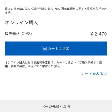
日本の外為法に基づく該非判定、およびEAR再輸出規制に関する見解が入手でき
ます。
"対応済み"や非含有の記載がされた商品であっても、流通
在庫等で未対応品が混在する可能性があります。
オンライン購入
非含有品が必要な際は、弊社営業部門もしくは販売店へお
問い合わせください。
¥ 2,470
販売価格（税込）
この製品のRoHS/REACH対応状況ページへ
カートに追加
オンライン購入における出荷予定日は、カートに追加～「ご購入手続き：価
格・納期の確認」画面にてご確認ください。
カートをみる
ページ先頭へ戻る