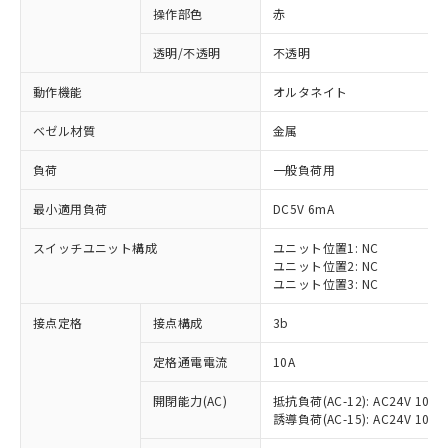
操作部色
赤
透明/不透明
不透明
動作機能
オルタネイト
ベゼル材質
金属
負荷
一般負荷用
最小適用負荷
DC5V 6mA
スイッチユニット構成
ユニット位置1: NC
ユニット位置2: NC
ユニット位置3: NC
※1 対応状況
接点定格
接点構成
3b
対応済み：EU RoHS指令（10物質）の
定格通電電流
10A
非含有に対応した製品が提供可能な商品で
開閉能力(AC)
抵抗負荷(AC-12): AC24V 10A/A
す。
誘導負荷(AC-15): AC24V 10A/AC
対応予定：EU RoHS指令（10物質）の非含
ご利用条件
有に対応した製品に切り替える予定のある