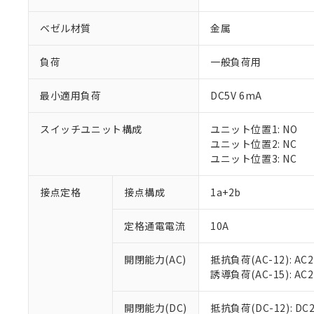
ベゼル材質
金属
負荷
一般負荷用
最小適用負荷
DC5V 6mA
※1 対応状況
スイッチユニット構成
ユニット位置1: NO
対応済み：EU
ユニット位置2: NC
対応予定：EU R
ユニット位置3: NC
対応予定なし：EU
調査・確認中：EU
ご利用条件
接点定格
接点構成
1a+2b
非該当品：ライセ
※1 中国RoHS
仕入先様の事情に
定格通電電流
10A
があります。
以下の条件をお読
「○」：最大均質
「×」：最大均質
本サービスは
当社は、これ
*EU RoHS指令（10物
開閉能力(AC)
抵抗負荷(AC-12): AC24
「－」：未確認で
鉛(Pb) 1000ppm以下、
くものです。
う）を輸出ま
誘導負荷(AC-15): AC24V
記
説明
六価クロム(Cr(Ⅵ)) 1
当社制御機器
などの必要な
フタル酸ビス(2-エチルヘ
号
*中国RoHS10物質の基準値 
ル（DBP） 1000ppm
在庫状況およ
当社は規制貨
Pb(鉛) :1000ppm、 Hg
開閉能力(DC)
抵抗負荷(DC-12): DC24
但し、RoHS指令で産