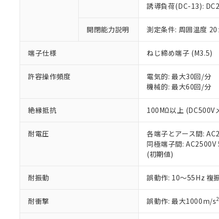
のであり、閲
ます。
Cr(Ⅵ)(六価クロム) : 
フタル酸エステル類の４
誘導負荷(DC-13): DC24
○
一定数以
DBP(フタル酸ジブチル) :
い。
当社は貴社製
DEHP(フタル酸ビス(2-エ
正式な納期状
置等に一切使
開閉能力説明
測定条件: 周囲温度 2
当社販売員に
※2 対応予定月
△
一定数に
当社は、貴社
オムロン制御
また当社は、
※2 環境保護使
在庫状況およ
部品在庫の切り替
たしません。
端子仕様
ねじ締め端子 (M3.5)
－
在庫なし
す。
「ｅ」：有害物質
機器販売
マイパーツ機
「10」：通常の
許容操作頻度
電気的: 最大30回/分
ている必要が
味します。
機械的: 最大60回/分
空
受注生産
お客様が当ウ
※3 非含有証明
「－」：未確認で
白
が、当社の製
絶縁抵抗
100MΩ以上 (DC500V
さい。
下記の非含有証明
※当社の共同
耐電圧
各端子とアース間: AC250
いる法人を指
EU RoHS指令（
同極端子間: AC2500V 5
51物質の非含有証
(初期値)
※本証明書は発行
また、RoHS指
混在することから
耐振動
誤動作: 10～55Hz 複
既に当社にて対応
り割愛しておりま
耐衝撃
誤動作: 最大1000m/s