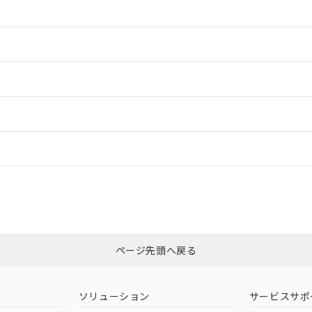
情報更新：2
情報更新：2
ードすることができます。
情報更新：
ログイン/会員登録
適合状況については、「カスタマーサポートセンタ お客様相談室」または貴
みください。
非含有証明書
※3
ページ先頭へ戻る
ダウンロードはこちら
ソリューション
サービスサポ