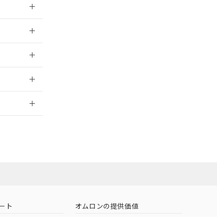
026/05/21
026/05/21
2026/7/29
社担当オムロン
お問い合わせ
ート
オムロンの提供価値