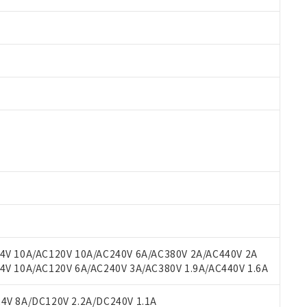
 RoHS指令（10物質）の非含有に対応した製品が提供可能な商品です
oHS指令（10物質）の非含有に対応した製品に切り替える予定のある
 RoHS指令（10物質）の非含有に非対応の商品で、対応品を出す予
 RoHS指令（10物質）の非含有の対応状況を調査中または確認中の
ンス料など無形物で、有害物質有無と関係のない商品です。
○×表
より、非含有部品としていたものが、含有品と判明した場合などやむ
みいただき、同意のうえご利用ください。
材料含有率が中国RoHSの基準値以下であることを示します。
材料含有率が中国RoHSの基準値を超えていることを示します。
、当社制御機器事業取扱商品の当社在庫状況および標準価格(税抜)
ら貴社製品のうち、外国為替および外国貿易法に定める商品（以下｢
質）：
V 10A/AC120V 10A/AC240V 6A/AC380V 2A/AC440V 2A
す。当社販売部門へお問い合わせください。
 水銀(Hg) 1000ppm以下、 カドミウム(Cd) 100ppm以下、
たは国外への提供する場合は、日本国政府の輸出許可(または役務取
 10A/AC120V 6A/AC240V 3A/AC380V 1.9A/AC440V 1.6A
000ppm以下、ポリ臭化ビフェニル類(PBB) 1000ppm以下、ポリ臭化ジフェニルエーテル類(P
事業取扱商品の中には、本サービスの対象外となる商品もあること
手続きをとります。
キシル) (DEHP)(別名：DOP) 1000ppm以下、フタル酸ブチルベンジル（BBP） 100
(GB/T26572)：
以下、フタル酸ジイソブチル (DIBP) 1000ppm以下
び標準価格照会結果は、記載している更新日時点での社内データに
物を破棄する場合は、完全に破砕するなど、違法に輸出されないよ
(水銀) : 1000ppm、 Cd(カドミウム) : 100ppm、
V 8A/DC120V 2.2A/DC240V 1.1A
業用監視および制御機器に対する適用除外項目は除く。