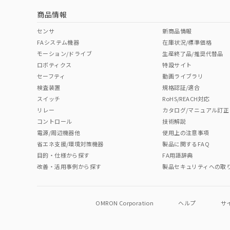
商品情報
中国 RoHS表
※1 ※2
センサ
新商品情報
FAシステム機器
在庫状況/標準価格
Pb
Hg
Cd
Cr(V
モーション/ドライブ
生産終了品/推奨代替品
ロボティクス
特設サイト
セーフティ
動画ライブラリ
検査装置
規格認証/適合
O
O
O
O
スイッチ
RoHS/REACH対応
リレー
カタログ/マニュアル訂正
コントロール
技術解説
"対応済み"や非含有の記載がされた商品であっても、流通
電源/周辺機器他
使用上の注意事項
非含有品が必要な際は、弊社営業部門もしくは販売店へお
省エネ支援/環境対策機器
製品に関するFAQ
目的・仕様から探す
FA用語辞典
改善・活用事例から探す
製品セキュリティへの取
OMRON Corporation
ヘルプ
サ