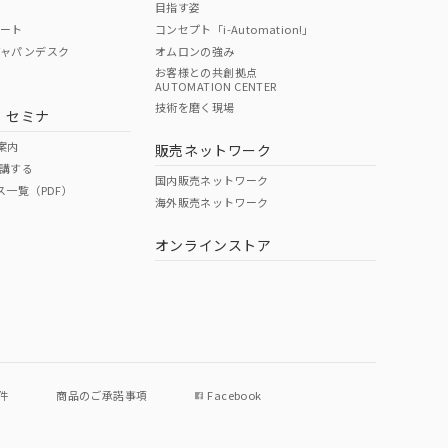
目指す姿
ポート
コンセプト「i-Automation!」
ジャパンデスク
オムロンの強み
お客様との共創拠点
AUTOMATION CENTER
DIBP
BBP
DEHP
環境保護
技術を磨く現場
・セミナ
使用期限
案内
販売ネットワーク
講する
O
O
O
e
国内販売ネットワーク
ス一覧（PDF）
海外販売ネットワーク
オンラインストア
状況ページへ
件
商品のご承諾事項
Facebook