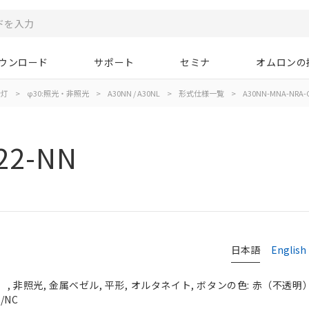
ウンロード
サポート
セミナ
オムロンの
示灯
>
φ30:照光・非照光
>
A30NN / A30NL
>
形式仕様一覧
>
A30NN-MNA-NRA-
22-NN
日本語
English
 非照光, 金属ベゼル, 平形, オルタネイト, ボタンの色: 赤（不透明）, 
/NC