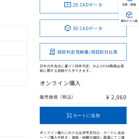
2D CADデータ
在庫・価格
無料テスト機
3D CADデータ
該非判定見解書/項目別対比表
日本の外為法に基づく該非判定、およびEAR再輸出規
制に関する見解が入手できます。
オンライン購入
¥ 2,060
販売価格（税込）
カートに追加
オンライン購入における出荷予定日は、カートに追加
～「ご購入手続き：価格・納期の確認」画面にてご確