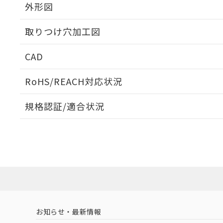
外形図
取りつけ穴加工図
CAD
ログイン/会員登録いただくと、CADデータをダウンロ
RoHS/REACH対応状況
規格認証/適合状況
EU RoHS
注意事項・凡例
A30NN-MNA-NRA-G122-NNについての規格認証/
営業員または販売店にお問い合わせください。
ダウンロードデータをご利用いただく前に、以下を必ずお読
対応状況
対応予定月
※1
※2
ソフトウェアの使用条件
対応済み
お知らせ・最新情報
中国 RoHS
注意事項・凡例