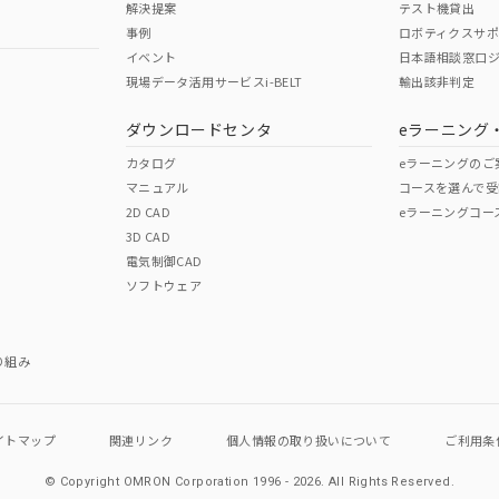
解決提案
テスト機貸出
事例
ロボティクスサ
イベント
日本語相談窓口
現場データ活用サービスi-BELT
輸出該非判定
I)
PBBs
PBDEs
DBP
ダウンロードセンタ
eラーニング
カタログ
eラーニングのご
マニュアル
コースを選んで受
O
O
O
2D CAD
eラーニングコー
3D CAD
電気制御CAD
在庫等で未対応品が混在する可能性があります。
ソフトウェア
問い合わせください。
この製品のRoHS/REACH対応
り組み
イトマップ
関連リンク
個人情報の
取り扱いについて
ご利用条
© Copyright OMRON Corporation 1996 - 2026.
All Rights Reserved.