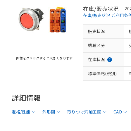
在庫/販売状況
20
在庫/販売状況 ご利用条
販売状況
機種区分
画像をクリックすると大きくなります
在庫状況
標準価格(税別)
詳細情報
定格/性能
外形図
取りつけ穴加工図
CAD