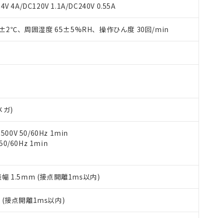
覧された時点での実際の在庫および標準価格とは異なる場合がある
1000ppm、 PBBs(ポリ臭化ビフェニル類) : 1000ppm、 PBDEs(ポリ臭化ジフェニルエーテル類
物質については閾値を超える意図的な使用がないことを確認しています。
V 4A/DC120V 1.1A/DC240V 0.55A
上の在庫あり
 1000ppm、 DIBP(フタル酸ジイソブチル) : 1000ppm、 BBP(フタル酸ブチルベンジル) :
品を、核兵器、ミサイル、化学兵器、生物兵器またはその他武器並
チルヘキシル)) : 1000ppm
況および標準価格はお客様のお取引先、またはお客様担当のオムロ
用いたしません。
0±2℃、周囲湿度 65±5%RH、操作ひん度 30回/min
ご相談ください。
は満たないが在庫あり
製品を第三者に販売する場合は、上記1、2および3の内容を当該第
機器販売店や当社販売拠点は「
販売ネットワーク
」をご確認くだ
販売先および販売に係わる関係者が違法に輸出するおそれがある場
用期限
び標準価格結果を当社の事前の承諾なく第三者に漏洩または開示し
え状況などにより、予定月が前後することがあります。
(最新の在庫状況については、お客様のお取引先、またはお客様担当
（10物質）のすべてが基準値以下であることを示します。
店・当社販売員にご確認ください)
能（部品リスト作成サービス）をご利用いただくには、I-Webメン
使用状況下において有害物質が外部に漏えいし、環境に深刻な影響を
あります。
機種、また在庫状況の情報を公開していない機種
ェブサイト上で当社にご登録された部品リストについて、当社およ
書ダウンロード
す。当社販売部門へお問い合わせください。
品・サービスに関するお客様との取引・商談に必要な範囲で利用す
合意する
キャンセル
メガ)
書をダウンロードすることができます。
利用者とは、
"個人情報の共同利用に関して"
の「1.共同利用者の
0V 50/60Hz 1min
します。
10物質）の非含有証明書
0/60Hz 1min
明書（当社基準）
日時点で非含有を証明するもので、過去に遡って非含有を証明するも
令のフタル酸エステル類４物質の対応では、対応完了までの期間は出
備考欄に対応日を記載しておりました。
振幅 1.5mm (接点開離1ms以内)
品への在庫切替を完了していることから、特段のことがない限り、20
す。
2
(接点開離1ms以内)