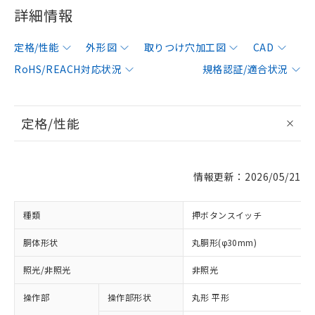
詳細情報
定格/性能
外形図
取りつけ穴加工図
CAD
RoHS/REACH対応状況
規格認証/適合状況
定格/性能
情報更新：2026/05/21
種類
押ボタンスイッチ
胴体形状
丸胴形(φ30mm)
照光/非照光
非照光
操作部
操作部形状
丸形 平形