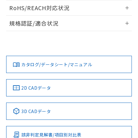
また、RoHS指令のフタル酸エステル類４
ログイン/会員登録いただくと、CADデータをダウンロー
RoHS/REACH対応状況
物質の対応では、対応完了までの期間は出
ドすることができます。
荷製品に未対応品が混在することから備考
情報更新：2026/7/29
欄に対応日を記載しておりました。
規格認証/適合状況
既に当社にて対応品への在庫切替を完了
ログイン/会員登録
EU RoHS
注意事項・凡例
A30NN-MNA-NRA-G112-NNについての規格認証/適合状況に
していることから、特段のことがない限
ついては、「カスタマーサポートセンタ お客様相談室」また
り、2022年1月12日より割愛しておりま
は貴社担当オムロン営業員または販売店にお問い合わせくだ
す。
対応状況
対応予定月
※1
※2
さい。
ダウンロードデータをご利用いただく前に、以下を必ずお読
みください。
カタログ/データシート/マニュアル
対応済み
ソフトウェアの使用条件
お問い合わせ
中国 RoHS
注意事項・凡例
2D CADデータ
中国 RoHS表
※1 ※2
3D CADデータ
Pb
Hg
Cd
Cr(VI)
該非判定見解書/項目別対比表
O
O
O
O