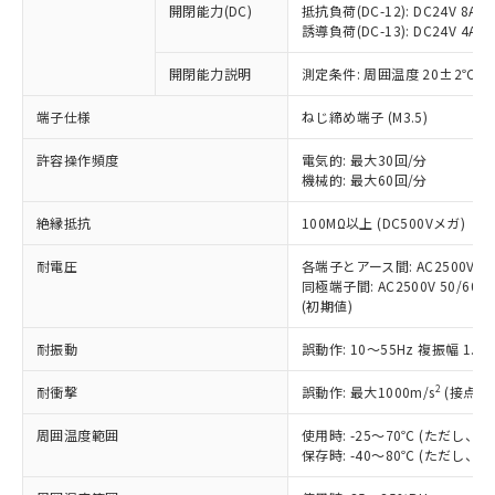
開閉能力(DC)
抵抗負荷(DC-12): DC24V 8A/DC
商品です。
誘導負荷(DC-13): DC24V 4A/DC
対応予定なし：EU RoHS指令（10物質）の
以下の条件をお読みいただき、同意のうえ
非含有に非対応の商品で、対応品を出す予
開閉能力説明
測定条件: 周囲温度 20±2℃、
ご利用ください。
定はありません。
調査・確認中：EU RoHS指令（10物質）の
端子仕様
ねじ締め端子 (M3.5)
本サービスは、当社制御機器事業取扱
※1 中国RoHS○×表
非含有の対応状況を調査中または確認中の
商品の当社在庫状況および標準価格
許容操作頻度
商品です。
電気的: 最大30回/分
(税抜)を提供させていただくもので
「○」：最大均質材料含有率が中国RoHSの
機械的: 最大60回/分
非該当品：ライセンス料など無形物で、有
す。
基準値以下であることを示します。
害物質有無と関係のない商品です。
当社制御機器事業取扱商品の中には、
絶縁抵抗
100MΩ以上 (DC500Vメガ)
「×」：最大均質材料含有率が中国RoHSの
仕入先様の事情により、非含有部品として
本サービスの対象外となる商品もある
基準値を超えていることを示します。
いたものが、含有品と判明した場合などや
当社は、これら貴社製品のうち、外国
ことをご了承ください。
耐電圧
各端子とアース間: AC2500V 50/
「－」：未確認です。当社販売部門へお問
むを得ず変更することがあります。
為替および外国貿易法に定める商品
同極端子間: AC2500V 50/60Hz
在庫状況および標準価格照会結果は、
い合わせください。
（以下｢規制貨物等」という）を輸出
(初期値)
記載している更新日時点での社内デー
*EU RoHS指令（10物質）：
または国外への提供する場合は、日本
記
タに基づき作成されるものであり、閲
説明
鉛(Pb) 1000ppm以下、 水銀(Hg) 1000ppm以下、 カド
*中国RoHS10物質の基準値 (GB/T26572)：
耐振動
誤動作: 10～55Hz 複振幅 1.
国政府の輸出許可(または役務取引許
号
覧された時点での実際の在庫および標
ミウム(Cd) 100ppm以下、
Pb(鉛) :1000ppm、 Hg(水銀) : 1000ppm、 Cd(カドミウ
可)を取得するなどの必要な手続きを
六価クロム(Cr(Ⅵ)) 1000ppm以下、ポリ臭化ビフェニル
ム) : 100ppm、
準価格とは異なる場合があることをご
類(PBB) 1000ppm以下、ポリ臭化ジフェニルエーテル類
2
耐衝撃
誤動作: 最大1000m/s
(接点開
Cr(Ⅵ)(六価クロム) : 1000ppm、 PBBs(ポリ臭化ビフェ
とります。
了承ください。
(PBDE) 1000ppm以下、フタル酸ビス(2-エチルヘキシ
○
一定数以上の在庫あり
ニル類) : 1000ppm、 PBDEs(ポリ臭化ジフェニルエーテ
当社は規制貨物を破棄する場合は、完
ル) (DEHP)(別名：DOP) 1000ppm以下、フタル酸ブチ
正式な納期状況および標準価格はお客
ル類) : 1000ppm、
周囲温度範囲
使用時: -25～70℃ (ただし
ルベンジル（BBP） 1000ppm以下、フタル酸ジブチル
全に破砕するなど、違法に輸出されな
DBP(フタル酸ジブチル) : 1000ppm、 DIBP(フタル酸ジ
様のお取引先、またはお客様担当のオ
保存時: -40～80℃ (ただし
（DBP） 1000ppm以下、フタル酸ジイソブチル
イソブチル) : 1000ppm、 BBP(フタル酸ブチルベンジ
△
一定数には満たないが在庫あり
いよう必要な手段を講じます。
ムロン制御機器販売店・当社販売員に
(DIBP) 1000ppm以下
ル) : 1000ppm、
当社は貴社製品を、核兵器、ミサイ
但し、RoHS指令で産業用監視および制御機器に対する
DEHP(フタル酸ビス(2-エチルヘキシル)) : 1000ppm