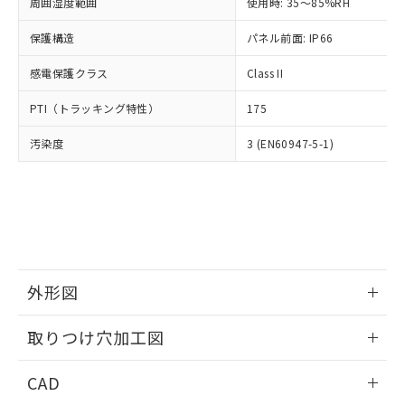
ご相談ください。
周囲湿度範囲
使用時: 35～85%RH
適用除外項目は除く。
ル、化学兵器、生物兵器またはその他
－
在庫なし(最新の在庫状況につ
オムロン制御機器販売店や当社販売拠
フタル酸エステル類の４物質については閾値を超える意
武器並びにこれらの製造装置等に一切
いては、お客様のお取引先、ま
図的な使用がないことを確認しています。
保護構造
パネル前面: IP66
点は「
販売ネットワーク
」をご確認
※2 環境保護使用期限
使用いたしません。
たはお客様担当のオムロン制御
ください。
当社は、貴社製品を第三者に販売する
感電保護クラス
Class II
機器販売店・当社販売員にご確
在庫状況および標準価格結果を当社の
※2 対応予定月
「ｅ」：有害物質（10物質）のすべてが基
場合は、上記1、2および3の内容を当
認ください)
事前の承諾なく第三者に漏洩または開
準値以下であることを示します。
PTI（トラッキング特性）
175
該第三者に通知します。また当社は、
示しないようお願いします。
部品在庫の切り替え状況などにより、予定
「10」：通常の使用状況下において有害物
販売先および販売に係わる関係者が違
マイパーツ機能（部品リスト作成サー
空
受注生産機種、また在庫状況の
汚染度
3 (EN60947-5-1)
月が前後することがあります。
質が外部に漏えいし、環境に深刻な影響を
法に輸出するおそれがある場合は、取
ビス）をご利用いただくには、I-Web
白
情報を公開していない機種
及ぼさない年数を意味します。
り引きをいたしません。
メンバーズにご登録されている必要が
「－」：未確認です。当社販売部門へお問
あります。
い合わせください。
お客様が当ウェブサイト上で当社にご
※3 非含有証明書ダウンロード
登録された部品リストについて、当社
および当社の共同利用者が、当社の製
下記の非含有証明書をダウンロードするこ
品・サービスに関するお客様との取
とができます。
合意する
キャンセル
引・商談に必要な範囲で利用すること
外形図
をご了承ください。
EU RoHS指令（10物質）の非含有証明書
※当社の共同利用者とは、
情報更新：2026/05/21
"個人情報
取りつけ穴加工図
51物質の非含有証明書（当社基準）
の共同利用に関して"
の「1.共同利
※本証明書は発行日時点で非含有を証明す
用者の範囲」に記載されている法人を
情報更新：2026/05/21
るもので、過去に遡って非含有を証明する
CAD
指します。
ものではありません。