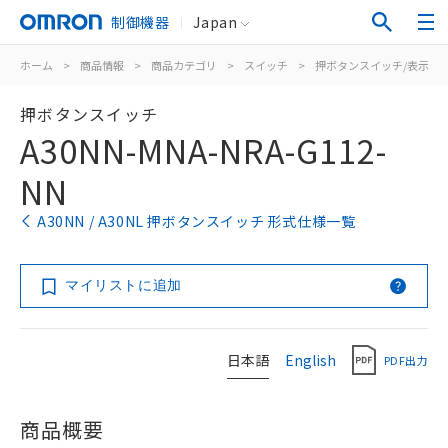
制御機器
Japan
ホーム
>
商品情報
>
商品カテゴリ
>
スイッチ
>
押ボタンスイッチ/表示灯
押ボタンスイッチ
A30NN-MNA-NRA-G112-
NN
A30NN / A30NL 押ボタンスイッチ 形式仕様一覧
マイリストに追加
日本語
English
PDF出力
商品概要