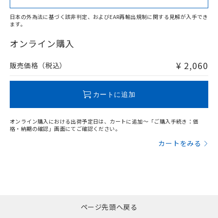
日本の外為法に基づく該非判定、およびEAR再輸出規制に関する見解が入手でき
ます。
"対応済み"や非含有の記載がされた商品であっても、流通
在庫等で未対応品が混在する可能性があります。
オンライン購入
非含有品が必要な際は、弊社営業部門もしくは販売店へお
問い合わせください。
¥ 2,060
販売価格（税込）
この製品のRoHS/REACH対応状況ページへ
カートに追加
オンライン購入における出荷予定日は、カートに追加～「ご購入手続き：価
格・納期の確認」画面にてご確認ください。
カートをみる
ページ先頭へ戻る