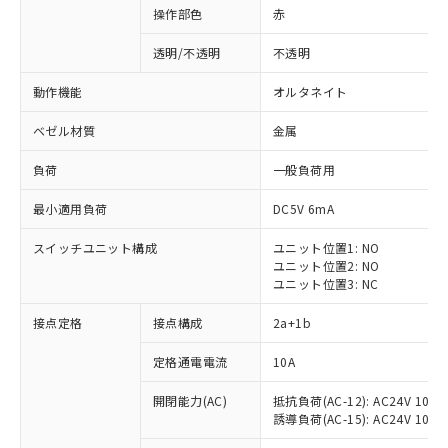
操作部色
赤
透明/不透明
不透明
動作機能
オルタネイト
ベゼル材質
金属
負荷
一般負荷用
最小適用負荷
DC5V 6mA
スイッチユニット構成
ユニット位置1: NO
ユニット位置2: NO
ユニット位置3: NC
※1 対応状況
接点定格
接点構成
2a+1b
対応済み：EU RoHS指令（10物質）の
定格通電電流
10A
非含有に対応した製品が提供可能な商品で
開閉能力(AC)
抵抗負荷(AC-12): AC24V 10A/A
す。
誘導負荷(AC-15): AC24V 10A/AC
対応予定：EU RoHS指令（10物質）の非含
ご利用条件
有に対応した製品に切り替える予定のある