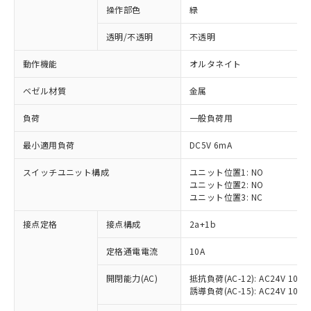
操作部色
緑
透明/不透明
不透明
動作機能
オルタネイト
ベゼル材質
金属
負荷
一般負荷用
最小適用負荷
DC5V 6mA
スイッチユニット構成
ユニット位置1: NO
ユニット位置2: NO
ユニット位置3: NC
※1 対応状況
接点定格
接点構成
2a+1b
対応済み：EU RoHS指令（10物質）の
定格通電電流
10A
非含有に対応した製品が提供可能な商品で
開閉能力(AC)
抵抗負荷(AC-12): AC24V 10A/A
す。
誘導負荷(AC-15): AC24V 10A/AC
対応予定：EU RoHS指令（10物質）の非含
ご利用条件
有に対応した製品に切り替える予定のある