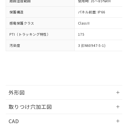
ご相談ください。
周囲湿度範囲
使用時: 35～85%RH
適用除外項目は除く。
ル、化学兵器、生物兵器またはその他
－
在庫なし(最新の在庫状況につ
オムロン制御機器販売店や当社販売拠
フタル酸エステル類の４物質については閾値を超える意
武器並びにこれらの製造装置等に一切
いては、お客様のお取引先、ま
図的な使用がないことを確認しています。
保護構造
パネル前面: IP66
点は「
販売ネットワーク
」をご確認
※2 環境保護使用期限
使用いたしません。
たはお客様担当のオムロン制御
ください。
当社は、貴社製品を第三者に販売する
感電保護クラス
Class II
機器販売店・当社販売員にご確
在庫状況および標準価格結果を当社の
※2 対応予定月
「ｅ」：有害物質（10物質）のすべてが基
場合は、上記1、2および3の内容を当
認ください)
事前の承諾なく第三者に漏洩または開
準値以下であることを示します。
PTI（トラッキング特性）
175
該第三者に通知します。また当社は、
示しないようお願いします。
部品在庫の切り替え状況などにより、予定
「10」：通常の使用状況下において有害物
販売先および販売に係わる関係者が違
マイパーツ機能（部品リスト作成サー
空
受注生産機種、また在庫状況の
汚染度
3 (EN60947-5-1)
月が前後することがあります。
質が外部に漏えいし、環境に深刻な影響を
法に輸出するおそれがある場合は、取
ビス）をご利用いただくには、I-Web
白
情報を公開していない機種
及ぼさない年数を意味します。
り引きをいたしません。
メンバーズにご登録されている必要が
「－」：未確認です。当社販売部門へお問
あります。
い合わせください。
お客様が当ウェブサイト上で当社にご
※3 非含有証明書ダウンロード
登録された部品リストについて、当社
および当社の共同利用者が、当社の製
下記の非含有証明書をダウンロードするこ
品・サービスに関するお客様との取
とができます。
合意する
キャンセル
引・商談に必要な範囲で利用すること
外形図
をご了承ください。
EU RoHS指令（10物質）の非含有証明書
※当社の共同利用者とは、
情報更新：2026/05/21
"個人情報
取りつけ穴加工図
51物質の非含有証明書（当社基準）
の共同利用に関して"
の「1.共同利
※本証明書は発行日時点で非含有を証明す
用者の範囲」に記載されている法人を
情報更新：2026/05/21
るもので、過去に遡って非含有を証明する
CAD
指します。
ものではありません。