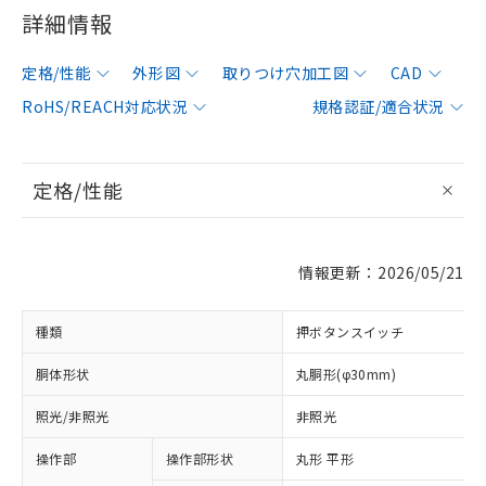
詳細情報
定格/性能
外形図
取りつけ穴加工図
CAD
RoHS/REACH対応状況
規格認証/適合状況
定格/性能
情報更新：2026/05/21
種類
押ボタンスイッチ
胴体形状
丸胴形(φ30mm)
照光/非照光
非照光
操作部
操作部形状
丸形 平形