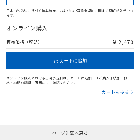
日本の外為法に基づく該非判定、およびEAR再輸出規制に関する見解が入手でき
ます。
"対応済み"や非含有の記載がされた商品であっても、流通
在庫等で未対応品が混在する可能性があります。
オンライン購入
非含有品が必要な際は、弊社営業部門もしくは販売店へお
問い合わせください。
¥ 2,470
販売価格（税込）
この製品のRoHS/REACH対応状況ページへ
カートに追加
オンライン購入における出荷予定日は、カートに追加～「ご購入手続き：価
格・納期の確認」画面にてご確認ください。
カートをみる
ページ先頭へ戻る