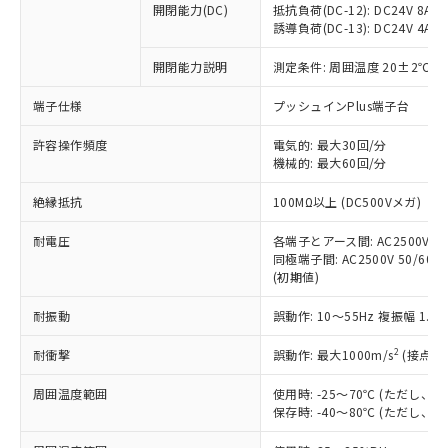
開閉能力(DC)
抵抗負荷(DC-12): DC24V 8A/DC
商品です。
誘導負荷(DC-13): DC24V 4A/DC
対応予定なし：EU RoHS指令（10物質）の
以下の条件をお読みいただき、同意のうえ
非含有に非対応の商品で、対応品を出す予
開閉能力説明
測定条件: 周囲温度 20±2℃、
ご利用ください。
定はありません。
調査・確認中：EU RoHS指令（10物質）の
端子仕様
プッシュインPlus端子台
本サービスは、当社制御機器事業取扱
※1 中国RoHS○×表
非含有の対応状況を調査中または確認中の
商品の当社在庫状況および標準価格
許容操作頻度
商品です。
電気的: 最大30回/分
(税抜)を提供させていただくもので
「○」：最大均質材料含有率が中国RoHSの
機械的: 最大60回/分
非該当品：ライセンス料など無形物で、有
す。
基準値以下であることを示します。
害物質有無と関係のない商品です。
当社制御機器事業取扱商品の中には、
絶縁抵抗
100MΩ以上 (DC500Vメガ)
「×」：最大均質材料含有率が中国RoHSの
仕入先様の事情により、非含有部品として
本サービスの対象外となる商品もある
基準値を超えていることを示します。
いたものが、含有品と判明した場合などや
当社は、これら貴社製品のうち、外国
ことをご了承ください。
耐電圧
各端子とアース間: AC2500V 50/
「－」：未確認です。当社販売部門へお問
むを得ず変更することがあります。
為替および外国貿易法に定める商品
同極端子間: AC2500V 50/60Hz
在庫状況および標準価格照会結果は、
い合わせください。
（以下｢規制貨物等」という）を輸出
(初期値)
記載している更新日時点での社内デー
*EU RoHS指令（10物質）：
または国外への提供する場合は、日本
記
タに基づき作成されるものであり、閲
説明
鉛(Pb) 1000ppm以下、 水銀(Hg) 1000ppm以下、 カド
*中国RoHS10物質の基準値 (GB/T26572)：
耐振動
誤動作: 10～55Hz 複振幅 1.
国政府の輸出許可(または役務取引許
号
覧された時点での実際の在庫および標
ミウム(Cd) 100ppm以下、
Pb(鉛) :1000ppm、 Hg(水銀) : 1000ppm、 Cd(カドミウ
可)を取得するなどの必要な手続きを
六価クロム(Cr(Ⅵ)) 1000ppm以下、ポリ臭化ビフェニル
ム) : 100ppm、
準価格とは異なる場合があることをご
類(PBB) 1000ppm以下、ポリ臭化ジフェニルエーテル類
2
耐衝撃
誤動作: 最大1000m/s
(接点開
Cr(Ⅵ)(六価クロム) : 1000ppm、 PBBs(ポリ臭化ビフェ
とります。
了承ください。
(PBDE) 1000ppm以下、フタル酸ビス(2-エチルヘキシ
○
一定数以上の在庫あり
ニル類) : 1000ppm、 PBDEs(ポリ臭化ジフェニルエーテ
当社は規制貨物を破棄する場合は、完
ル) (DEHP)(別名：DOP) 1000ppm以下、フタル酸ブチ
正式な納期状況および標準価格はお客
ル類) : 1000ppm、
周囲温度範囲
使用時: -25～70℃ (ただし
ルベンジル（BBP） 1000ppm以下、フタル酸ジブチル
全に破砕するなど、違法に輸出されな
DBP(フタル酸ジブチル) : 1000ppm、 DIBP(フタル酸ジ
様のお取引先、またはお客様担当のオ
保存時: -40～80℃ (ただし
（DBP） 1000ppm以下、フタル酸ジイソブチル
イソブチル) : 1000ppm、 BBP(フタル酸ブチルベンジ
△
一定数には満たないが在庫あり
いよう必要な手段を講じます。
ムロン制御機器販売店・当社販売員に
(DIBP) 1000ppm以下
ル) : 1000ppm、
当社は貴社製品を、核兵器、ミサイ
但し、RoHS指令で産業用監視および制御機器に対する
DEHP(フタル酸ビス(2-エチルヘキシル)) : 1000ppm