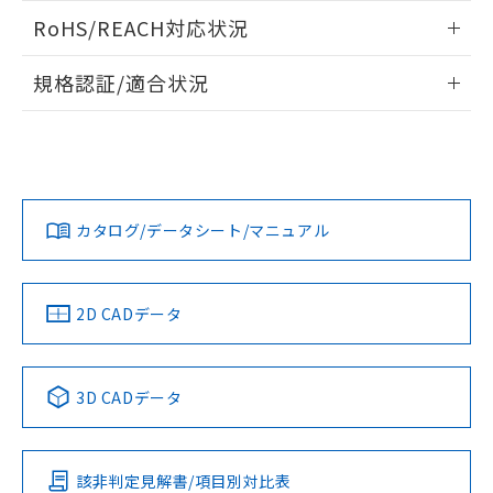
また、RoHS指令のフタル酸エステル類４
ログイン/会員登録いただくと、CADデータをダウンロー
RoHS/REACH対応状況
物質の対応では、対応完了までの期間は出
ドすることができます。
荷製品に未対応品が混在することから備考
情報更新：2026/7/29
欄に対応日を記載しておりました。
規格認証/適合状況
既に当社にて対応品への在庫切替を完了
ログイン/会員登録
EU RoHS
注意事項・凡例
A30NN-MNA-NGA-P112-NNについての規格認証/適合状況に
していることから、特段のことがない限
ついては、「カスタマーサポートセンタ お客様相談室」また
り、2022年1月12日より割愛しておりま
は貴社担当オムロン営業員または販売店にお問い合わせくだ
す。
対応状況
対応予定月
※1
※2
さい。
ダウンロードデータをご利用いただく前に、以下を必ずお読
みください。
カタログ/データシート/マニュアル
対応済み
ソフトウェアの使用条件
お問い合わせ
中国 RoHS
注意事項・凡例
2D CADデータ
中国 RoHS表
※1 ※2
3D CADデータ
Pb
Hg
Cd
Cr(VI)
該非判定見解書/項目別対比表
O
O
O
O