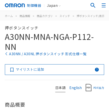
制御機器
Japan
ホーム
>
商品情報
>
商品カテゴリ
>
スイッチ
>
押ボタンスイッチ/表示灯
押ボタンスイッチ
A30NN-MNA-NGA-P112-
NN
A30NN / A30NL 押ボタンスイッチ 形式仕様一覧
マイリストに追加
日本語
English
PDF出力
商品概要