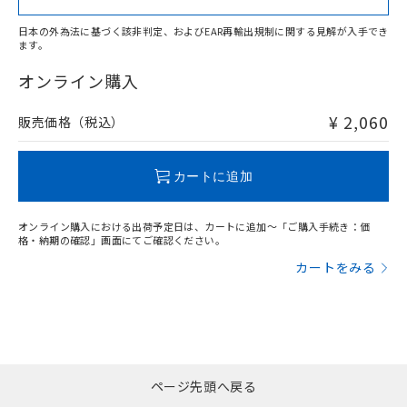
日本の外為法に基づく該非判定、およびEAR再輸出規制に関する見解が入手でき
ます。
"対応済み"や非含有の記載がされた商品であっても、流通
在庫等で未対応品が混在する可能性があります。
オンライン購入
非含有品が必要な際は、弊社営業部門もしくは販売店へお
問い合わせください。
¥ 2,060
販売価格（税込）
この製品のRoHS/REACH対応状況ページへ
カートに追加
オンライン購入における出荷予定日は、カートに追加～「ご購入手続き：価
格・納期の確認」画面にてご確認ください。
カートをみる
ページ先頭へ戻る