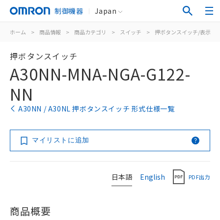
制御機器
Japan
ホーム
>
商品情報
>
商品カテゴリ
>
スイッチ
>
押ボタンスイッチ/表示灯
押ボタンスイッチ
A30NN-MNA-NGA-G122-
NN
A30NN / A30NL 押ボタンスイッチ 形式仕様一覧
マイリストに追加
日本語
English
PDF出力
商品概要