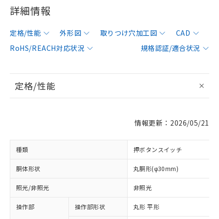
詳細情報
定格/性能
外形図
取りつけ穴加工図
CAD
RoHS/REACH対応状況
規格認証/適合状況
定格/性能
情報更新：2026/05/21
種類
押ボタンスイッチ
胴体形状
丸胴形(φ30mm)
照光/非照光
非照光
操作部
操作部形状
丸形 平形