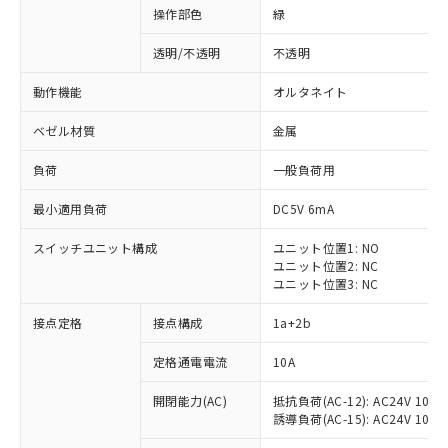
操作部色
緑
透明/不透明
不透明
動作機能
オルタネイト
ベゼル材質
金属
負荷
一般負荷用
最小適用負荷
DC5V 6mA
スイッチユニット構成
ユニット位置1: NO
ユニット位置2: NC
ユニット位置3: NC
※1 対応状況
接点定格
接点構成
1a+2b
対応済み：EU RoHS指令（10物質）の
定格通電電流
10A
非含有に対応した製品が提供可能な商品で
開閉能力(AC)
抵抗負荷(AC-12): AC24V 10A/A
す。
誘導負荷(AC-15): AC24V 10A/AC
対応予定：EU RoHS指令（10物質）の非含
ご利用条件
有に対応した製品に切り替える予定のある