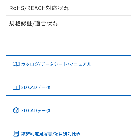
また、RoHS指令のフタル酸エステル類４
ログイン/会員登録いただくと、CADデータをダウンロー
RoHS/REACH対応状況
物質の対応では、対応完了までの期間は出
ドすることができます。
荷製品に未対応品が混在することから備考
情報更新：2026/7/29
欄に対応日を記載しておりました。
規格認証/適合状況
既に当社にて対応品への在庫切替を完了
ログイン/会員登録
EU RoHS
注意事項・凡例
A30NN-MNA-NGA-G122-NNについての規格認証/適合状況に
していることから、特段のことがない限
ついては、「カスタマーサポートセンタ お客様相談室」また
り、2022年1月12日より割愛しておりま
は貴社担当オムロン営業員または販売店にお問い合わせくだ
す。
対応状況
対応予定月
※1
※2
さい。
ダウンロードデータをご利用いただく前に、以下を必ずお読
みください。
カタログ/データシート/マニュアル
対応済み
ソフトウェアの使用条件
お問い合わせ
中国 RoHS
注意事項・凡例
2D CADデータ
中国 RoHS表
※1 ※2
3D CADデータ
Pb
Hg
Cd
Cr(VI)
該非判定見解書/項目別対比表
O
O
O
O