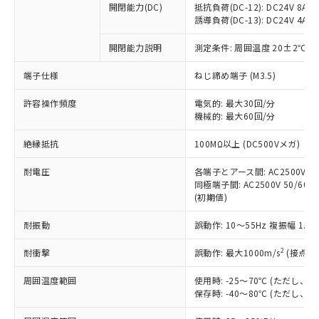
開閉能力(DC)
抵抗負荷(DC-12): DC24V 8A/DC
商品です。
誘導負荷(DC-13): DC24V 4A/DC
対応予定なし：EU RoHS指令（10物質）の
以下の条件をお読みいただき、同意のうえ
非含有に非対応の商品で、対応品を出す予
開閉能力説明
測定条件: 周囲温度 20±2℃、
ご利用ください。
定はありません。
調査・確認中：EU RoHS指令（10物質）の
端子仕様
ねじ締め端子 (M3.5)
本サービスは、当社制御機器事業取扱
※1 中国RoHS○×表
非含有の対応状況を調査中または確認中の
商品の当社在庫状況および標準価格
許容操作頻度
商品です。
電気的: 最大30回/分
(税抜)を提供させていただくもので
「○」：最大均質材料含有率が中国RoHSの
機械的: 最大60回/分
非該当品：ライセンス料など無形物で、有
す。
基準値以下であることを示します。
害物質有無と関係のない商品です。
当社制御機器事業取扱商品の中には、
絶縁抵抗
100MΩ以上 (DC500Vメガ)
「×」：最大均質材料含有率が中国RoHSの
仕入先様の事情により、非含有部品として
本サービスの対象外となる商品もある
基準値を超えていることを示します。
いたものが、含有品と判明した場合などや
当社は、これら貴社製品のうち、外国
ことをご了承ください。
耐電圧
各端子とアース間: AC2500V 50/
「－」：未確認です。当社販売部門へお問
むを得ず変更することがあります。
為替および外国貿易法に定める商品
同極端子間: AC2500V 50/60Hz
在庫状況および標準価格照会結果は、
い合わせください。
（以下｢規制貨物等」という）を輸出
(初期値)
記載している更新日時点での社内デー
*EU RoHS指令（10物質）：
または国外への提供する場合は、日本
記
タに基づき作成されるものであり、閲
説明
鉛(Pb) 1000ppm以下、 水銀(Hg) 1000ppm以下、 カド
*中国RoHS10物質の基準値 (GB/T26572)：
耐振動
誤動作: 10～55Hz 複振幅 1.
国政府の輸出許可(または役務取引許
号
覧された時点での実際の在庫および標
ミウム(Cd) 100ppm以下、
Pb(鉛) :1000ppm、 Hg(水銀) : 1000ppm、 Cd(カドミウ
可)を取得するなどの必要な手続きを
六価クロム(Cr(Ⅵ)) 1000ppm以下、ポリ臭化ビフェニル
ム) : 100ppm、
準価格とは異なる場合があることをご
類(PBB) 1000ppm以下、ポリ臭化ジフェニルエーテル類
2
耐衝撃
誤動作: 最大1000m/s
(接点開
Cr(Ⅵ)(六価クロム) : 1000ppm、 PBBs(ポリ臭化ビフェ
とります。
了承ください。
(PBDE) 1000ppm以下、フタル酸ビス(2-エチルヘキシ
○
一定数以上の在庫あり
ニル類) : 1000ppm、 PBDEs(ポリ臭化ジフェニルエーテ
当社は規制貨物を破棄する場合は、完
ル) (DEHP)(別名：DOP) 1000ppm以下、フタル酸ブチ
正式な納期状況および標準価格はお客
ル類) : 1000ppm、
周囲温度範囲
使用時: -25～70℃ (ただし
ルベンジル（BBP） 1000ppm以下、フタル酸ジブチル
全に破砕するなど、違法に輸出されな
DBP(フタル酸ジブチル) : 1000ppm、 DIBP(フタル酸ジ
様のお取引先、またはお客様担当のオ
保存時: -40～80℃ (ただし
（DBP） 1000ppm以下、フタル酸ジイソブチル
イソブチル) : 1000ppm、 BBP(フタル酸ブチルベンジ
△
一定数には満たないが在庫あり
いよう必要な手段を講じます。
ムロン制御機器販売店・当社販売員に
(DIBP) 1000ppm以下
ル) : 1000ppm、
当社は貴社製品を、核兵器、ミサイ
但し、RoHS指令で産業用監視および制御機器に対する
DEHP(フタル酸ビス(2-エチルヘキシル)) : 1000ppm