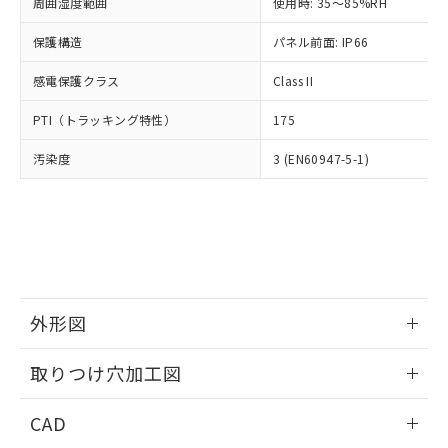
ご相談ください。
周囲湿度範囲
使用時: 35～85%RH
適用除外項目は除く。
ル、化学兵器、生物兵器またはその他
－
在庫なし(最新の在庫状況につ
オムロン制御機器販売店や当社販売拠
フタル酸エステル類の４物質については閾値を超える意
武器並びにこれらの製造装置等に一切
いては、お客様のお取引先、ま
図的な使用がないことを確認しています。
保護構造
パネル前面: IP66
点は「
販売ネットワーク
」をご確認
※2 環境保護使用期限
使用いたしません。
たはお客様担当のオムロン制御
ください。
当社は、貴社製品を第三者に販売する
感電保護クラス
Class II
機器販売店・当社販売員にご確
在庫状況および標準価格結果を当社の
※2 対応予定月
「ｅ」：有害物質（10物質）のすべてが基
場合は、上記1、2および3の内容を当
認ください)
事前の承諾なく第三者に漏洩または開
準値以下であることを示します。
PTI（トラッキング特性）
175
該第三者に通知します。また当社は、
示しないようお願いします。
部品在庫の切り替え状況などにより、予定
「10」：通常の使用状況下において有害物
販売先および販売に係わる関係者が違
マイパーツ機能（部品リスト作成サー
空
受注生産機種、また在庫状況の
汚染度
3 (EN60947-5-1)
月が前後することがあります。
質が外部に漏えいし、環境に深刻な影響を
法に輸出するおそれがある場合は、取
ビス）をご利用いただくには、I-Web
白
情報を公開していない機種
及ぼさない年数を意味します。
り引きをいたしません。
メンバーズにご登録されている必要が
「－」：未確認です。当社販売部門へお問
あります。
い合わせください。
お客様が当ウェブサイト上で当社にご
※3 非含有証明書ダウンロード
登録された部品リストについて、当社
および当社の共同利用者が、当社の製
下記の非含有証明書をダウンロードするこ
品・サービスに関するお客様との取
とができます。
合意する
キャンセル
引・商談に必要な範囲で利用すること
外形図
をご了承ください。
EU RoHS指令（10物質）の非含有証明書
※当社の共同利用者とは、
情報更新：2026/05/21
"個人情報
取りつけ穴加工図
51物質の非含有証明書（当社基準）
の共同利用に関して"
の「1.共同利
※本証明書は発行日時点で非含有を証明す
用者の範囲」に記載されている法人を
情報更新：2026/05/21
るもので、過去に遡って非含有を証明する
CAD
指します。
ものではありません。