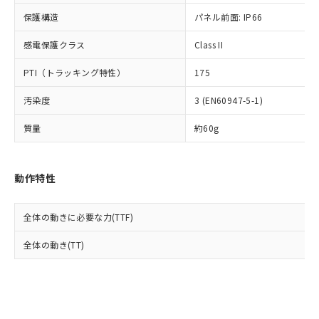
Cr(Ⅵ)(六価クロム) : 1000ppm、 PBBs(ポリ臭化ビフェ
とります。
了承ください。
(PBDE) 1000ppm以下、フタル酸ビス(2-エチルヘキシ
○
一定数以上の在庫あり
ニル類) : 1000ppm、 PBDEs(ポリ臭化ジフェニルエーテ
保護構造
パネル前面: IP66
当社は規制貨物を破棄する場合は、完
ル) (DEHP)(別名：DOP) 1000ppm以下、フタル酸ブチ
正式な納期状況および標準価格はお客
ル類) : 1000ppm、
ルベンジル（BBP） 1000ppm以下、フタル酸ジブチル
全に破砕するなど、違法に輸出されな
DBP(フタル酸ジブチル) : 1000ppm、 DIBP(フタル酸ジ
様のお取引先、またはお客様担当のオ
（DBP） 1000ppm以下、フタル酸ジイソブチル
イソブチル) : 1000ppm、 BBP(フタル酸ブチルベンジ
感電保護クラス
Class II
△
一定数には満たないが在庫あり
いよう必要な手段を講じます。
ムロン制御機器販売店・当社販売員に
(DIBP) 1000ppm以下
ル) : 1000ppm、
当社は貴社製品を、核兵器、ミサイ
但し、RoHS指令で産業用監視および制御機器に対する
DEHP(フタル酸ビス(2-エチルヘキシル)) : 1000ppm
ご相談ください。
PTI（トラッキング特性）
175
適用除外項目は除く。
ル、化学兵器、生物兵器またはその他
－
在庫なし(最新の在庫状況につ
オムロン制御機器販売店や当社販売拠
フタル酸エステル類の４物質については閾値を超える意
武器並びにこれらの製造装置等に一切
いては、お客様のお取引先、ま
図的な使用がないことを確認しています。
点は「
販売ネットワーク
」をご確認
汚染度
3 (EN60947-5-1)
※2 環境保護使用期限
使用いたしません。
たはお客様担当のオムロン制御
ください。
当社は、貴社製品を第三者に販売する
機器販売店・当社販売員にご確
在庫状況および標準価格結果を当社の
質量
約60g
※2 対応予定月
「ｅ」：有害物質（10物質）のすべてが基
場合は、上記1、2および3の内容を当
認ください)
事前の承諾なく第三者に漏洩または開
準値以下であることを示します。
該第三者に通知します。また当社は、
示しないようお願いします。
部品在庫の切り替え状況などにより、予定
「10」：通常の使用状況下において有害物
販売先および販売に係わる関係者が違
マイパーツ機能（部品リスト作成サー
空
受注生産機種、また在庫状況の
動作特性
月が前後することがあります。
質が外部に漏えいし、環境に深刻な影響を
法に輸出するおそれがある場合は、取
ビス）をご利用いただくには、I-Web
白
情報を公開していない機種
及ぼさない年数を意味します。
り引きをいたしません。
メンバーズにご登録されている必要が
「－」：未確認です。当社販売部門へお問
あります。
全体の動きに必要な力(TTF)
い合わせください。
お客様が当ウェブサイト上で当社にご
※3 非含有証明書ダウンロード
全体の動き(TT)
登録された部品リストについて、当社
および当社の共同利用者が、当社の製
下記の非含有証明書をダウンロードするこ
品・サービスに関するお客様との取
とができます。
合意する
キャンセル
引・商談に必要な範囲で利用すること
をご了承ください。
EU RoHS指令（10物質）の非含有証明書