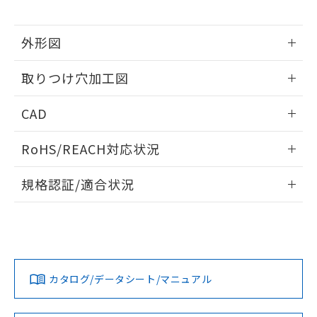
※当社の共同利用者とは、
"個人情報
51物質の非含有証明書（当社基準）
の共同利用に関して"
の「1.共同利
※本証明書は発行日時点で非含有を証明す
用者の範囲」に記載されている法人を
外形図
るもので、過去に遡って非含有を証明する
指します。
ものではありません。
情報更新：2026/05/21
また、RoHS指令のフタル酸エステル類４
取りつけ穴加工図
物質の対応では、対応完了までの期間は出
荷製品に未対応品が混在することから備考
情報更新：2026/05/21
CAD
欄に対応日を記載しておりました。
既に当社にて対応品への在庫切替を完了
ログイン/会員登録いただくと、CADデータをダウンロー
していることから、特段のことがない限
RoHS/REACH対応状況
ドすることができます。
り、2022年1月12日より割愛しておりま
情報更新：2026/7/29
す。
規格認証/適合状況
ログイン/会員登録
EU RoHS
注意事項・凡例
A30NN-MNA-NGA-G102-NNについての規格認証/適合状況に
ついては、「カスタマーサポートセンタ お客様相談室」また
は貴社担当オムロン営業員または販売店にお問い合わせくだ
対応状況
対応予定月
※1
※2
さい。
ダウンロードデータをご利用いただく前に、以下を必ずお読
みください。
カタログ/データシート/マニュアル
対応済み
ソフトウェアの使用条件
お問い合わせ