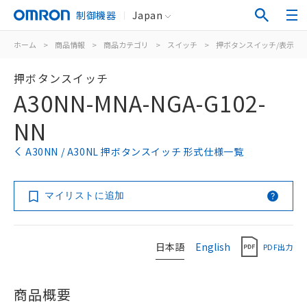
制御機器
Japan
ホーム
>
商品情報
>
商品カテゴリ
>
スイッチ
>
押ボタンスイッチ/表示灯
押ボタンスイッチ
A30NN-MNA-NGA-G102-
NN
A30NN / A30NL 押ボタンスイッチ 形式仕様一覧
マイリストに追加
日本語
English
PDF出力
商品概要