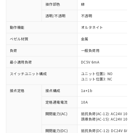
操作部色
緑
透明/不透明
不透明
動作機能
オルタネイト
ベゼル材質
金属
負荷
一般負荷用
最小適用負荷
DC5V 6mA
スイッチユニット構成
ユニット位置1: NO
ユニット位置3: NC
接点定格
接点構成
1a+1b
定格通電電流
10A
開閉能力(AC)
抵抗負荷(AC-12): AC24V 10A/A
誘導負荷(AC-15): AC24V 10A/AC
※1 対応状況
開閉能力(DC)
抵抗負荷(DC-12): DC24V 8A/DC