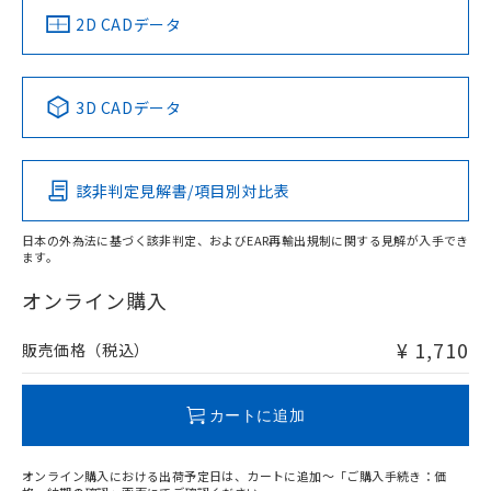
中国 RoHS
注意事項・凡例
2D CADデータ
中国 RoHS表
※1 ※2
3D CADデータ
Pb
Hg
Cd
Cr(VI)
該非判定見解書/項目別対比表
O
O
O
O
日本の外為法に基づく該非判定、およびEAR再輸出規制に関する見解が入手でき
ます。
"対応済み"や非含有の記載がされた商品であっても、流通
在庫等で未対応品が混在する可能性があります。
オンライン購入
非含有品が必要な際は、弊社営業部門もしくは販売店へお
問い合わせください。
¥ 1,710
販売価格（税込）
この製品のRoHS/REACH対応状況ページへ
カートに追加
オンライン購入における出荷予定日は、カートに追加～「ご購入手続き：価