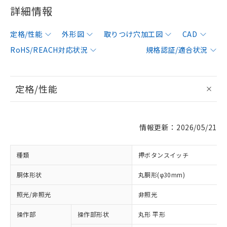
詳細情報
定格/性能
外形図
取りつけ穴加工図
CAD
RoHS/REACH対応状況
規格認証/適合状況
定格/性能
情報更新：2026/05/21
種類
押ボタンスイッチ
胴体形状
丸胴形(φ30mm)
照光/非照光
非照光
操作部
操作部形状
丸形 平形