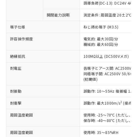
対応済み：EU RoHS指令（10物質）の
誘導負荷(DC-13): DC24V 4A/DC
非含有に対応した製品が提供可能な商品で
す。
開閉能力説明
測定条件: 周囲温度 20±2℃、
対応予定：EU RoHS指令（10物質）の非含
ご利用条件
端子仕様
ねじ締め端子 (M3.5)
有に対応した製品に切り替える予定のある
商品です。
許容操作頻度
電気的: 最大30回/分
対応予定なし：EU RoHS指令（10物質）の
機械的: 最大60回/分
以下の条件をお読みいただき、同意のうえ
非含有に非対応の商品で、対応品を出す予
ご利用ください。
定はありません。
絶縁抵抗
100MΩ以上 (DC500Vメガ)
調査・確認中：EU RoHS指令（10物質）の
本サービスは、当社制御機器事業取扱
※1 中国RoHS○×表
非含有の対応状況を調査中または確認中の
耐電圧
各端子とアース間: AC2500V 50/
商品の当社在庫状況および標準価格
商品です。
同極端子間: AC2500V 50/60Hz
(税抜)を提供させていただくもので
「○」：最大均質材料含有率が中国RoHSの
非該当品：ライセンス料など無形物で、有
(初期値)
す。
基準値以下であることを示します。
害物質有無と関係のない商品です。
当社制御機器事業取扱商品の中には、
「×」：最大均質材料含有率が中国RoHSの
耐振動
誤動作: 10～55Hz 複振幅 1.
仕入先様の事情により、非含有部品として
本サービスの対象外となる商品もある
基準値を超えていることを示します。
いたものが、含有品と判明した場合などや
当社は、これら貴社製品のうち、外国
ことをご了承ください。
2
耐衝撃
誤動作: 最大1000m/s
(接点開
「－」：未確認です。当社販売部門へお問
むを得ず変更することがあります。
為替および外国貿易法に定める商品
在庫状況および標準価格照会結果は、
い合わせください。
（以下｢規制貨物等」という）を輸出
記載している更新日時点での社内デー
周囲温度範囲
使用時: -25～70℃ (ただし
*EU RoHS指令（10物質）：
または国外への提供する場合は、日本
保存時: -40～80℃ (ただし
記
タに基づき作成されるものであり、閲
説明
鉛(Pb) 1000ppm以下、 水銀(Hg) 1000ppm以下、 カド
*中国RoHS10物質の基準値 (GB/T26572)：
国政府の輸出許可(または役務取引許
号
覧された時点での実際の在庫および標
ミウム(Cd) 100ppm以下、
Pb(鉛) :1000ppm、 Hg(水銀) : 1000ppm、 Cd(カドミウ
可)を取得するなどの必要な手続きを
六価クロム(Cr(Ⅵ)) 1000ppm以下、ポリ臭化ビフェニル
周囲湿度範囲
使用時: 35～85%RH
ム) : 100ppm、
準価格とは異なる場合があることをご
類(PBB) 1000ppm以下、ポリ臭化ジフェニルエーテル類