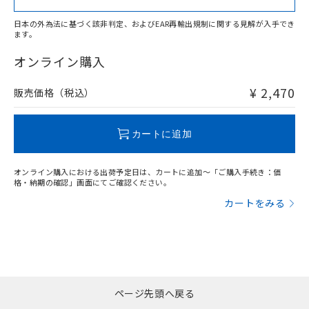
日本の外為法に基づく該非判定、およびEAR再輸出規制に関する見解が入手でき
ます。
"対応済み"や非含有の記載がされた商品であっても、流通
在庫等で未対応品が混在する可能性があります。
オンライン購入
非含有品が必要な際は、弊社営業部門もしくは販売店へお
問い合わせください。
¥ 2,470
販売価格（税込）
この製品のRoHS/REACH対応状況ページへ
カートに追加
オンライン購入における出荷予定日は、カートに追加～「ご購入手続き：価
格・納期の確認」画面にてご確認ください。
カートをみる
ページ先頭へ戻る