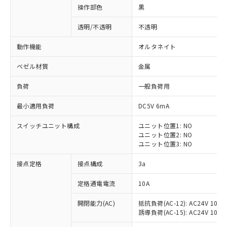
操作部色
黒
透明/不透明
不透明
動作機能
オルタネイト
ベゼル材質
金属
負荷
一般負荷用
最小適用負荷
DC5V 6mA
スイッチユニット構成
ユニット位置1: NO
ユニット位置2: NO
ユニット位置3: NO
※1 対応状況
接点定格
接点構成
3a
対応済み：EU RoHS指令（10物質）の
定格通電電流
10A
非含有に対応した製品が提供可能な商品で
開閉能力(AC)
抵抗負荷(AC-12): AC24V 10A/A
す。
誘導負荷(AC-15): AC24V 10A/AC
対応予定：EU RoHS指令（10物質）の非含
ご利用条件
有に対応した製品に切り替える予定のある