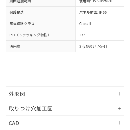
ご相談ください。
周囲湿度範囲
使用時: 35～85%RH
適用除外項目は除く。
ル、化学兵器、生物兵器またはその他
－
在庫なし(最新の在庫状況につ
オムロン制御機器販売店や当社販売拠
フタル酸エステル類の４物質については閾値を超える意
武器並びにこれらの製造装置等に一切
いては、お客様のお取引先、ま
図的な使用がないことを確認しています。
保護構造
パネル前面: IP66
点は「
販売ネットワーク
」をご確認
※2 環境保護使用期限
使用いたしません。
たはお客様担当のオムロン制御
ください。
当社は、貴社製品を第三者に販売する
感電保護クラス
Class II
機器販売店・当社販売員にご確
在庫状況および標準価格結果を当社の
※2 対応予定月
「ｅ」：有害物質（10物質）のすべてが基
場合は、上記1、2および3の内容を当
認ください)
事前の承諾なく第三者に漏洩または開
準値以下であることを示します。
PTI（トラッキング特性）
175
該第三者に通知します。また当社は、
示しないようお願いします。
部品在庫の切り替え状況などにより、予定
「10」：通常の使用状況下において有害物
販売先および販売に係わる関係者が違
マイパーツ機能（部品リスト作成サー
空
受注生産機種、また在庫状況の
汚染度
3 (EN60947-5-1)
月が前後することがあります。
質が外部に漏えいし、環境に深刻な影響を
法に輸出するおそれがある場合は、取
ビス）をご利用いただくには、I-Web
白
情報を公開していない機種
及ぼさない年数を意味します。
り引きをいたしません。
メンバーズにご登録されている必要が
「－」：未確認です。当社販売部門へお問
あります。
い合わせください。
お客様が当ウェブサイト上で当社にご
※3 非含有証明書ダウンロード
登録された部品リストについて、当社
および当社の共同利用者が、当社の製
下記の非含有証明書をダウンロードするこ
品・サービスに関するお客様との取
とができます。
合意する
キャンセル
引・商談に必要な範囲で利用すること
外形図
をご了承ください。
EU RoHS指令（10物質）の非含有証明書
※当社の共同利用者とは、
情報更新：2026/05/21
"個人情報
取りつけ穴加工図
51物質の非含有証明書（当社基準）
の共同利用に関して"
の「1.共同利
※本証明書は発行日時点で非含有を証明す
用者の範囲」に記載されている法人を
情報更新：2026/05/21
るもので、過去に遡って非含有を証明する
CAD
指します。
ものではありません。