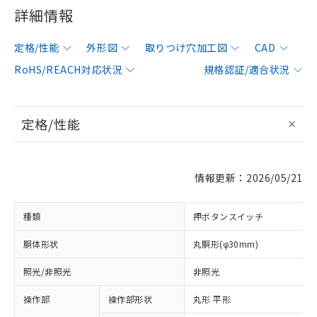
詳細情報
定格/性能
外形図
取りつけ穴加工図
CAD
RoHS/REACH対応状況
規格認証/適合状況
定格/性能
情報更新：2026/05/21
種類
押ボタンスイッチ
胴体形状
丸胴形(φ30mm)
照光/非照光
非照光
操作部
操作部形状
丸形 平形