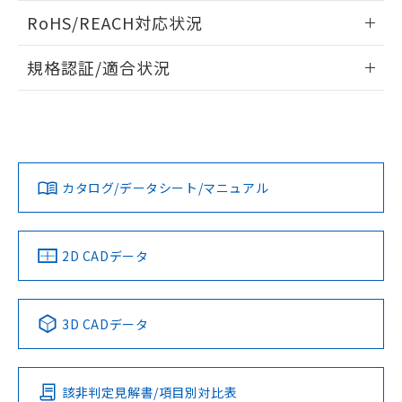
また、RoHS指令のフタル酸エステル類４
ログイン/会員登録いただくと、CADデータをダウンロー
RoHS/REACH対応状況
物質の対応では、対応完了までの期間は出
ドすることができます。
荷製品に未対応品が混在することから備考
情報更新：2026/7/29
欄に対応日を記載しておりました。
規格認証/適合状況
既に当社にて対応品への在庫切替を完了
ログイン/会員登録
EU RoHS
注意事項・凡例
A30NN-MNA-NBA-P111-NNについての規格認証/適合状況に
していることから、特段のことがない限
ついては、「カスタマーサポートセンタ お客様相談室」また
り、2022年1月12日より割愛しておりま
は貴社担当オムロン営業員または販売店にお問い合わせくだ
す。
対応状況
対応予定月
※1
※2
さい。
ダウンロードデータをご利用いただく前に、以下を必ずお読
みください。
カタログ/データシート/マニュアル
対応済み
ソフトウェアの使用条件
お問い合わせ
中国 RoHS
注意事項・凡例
2D CADデータ
中国 RoHS表
※1 ※2
3D CADデータ
Pb
Hg
Cd
Cr(VI)
該非判定見解書/項目別対比表
O
O
O
O