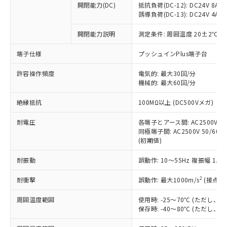
開閉能力(DC)
抵抗負荷(DC-12): DC24V 8A/DC
商品です。
誘導負荷(DC-13): DC24V 4A/DC
対応予定なし：EU RoHS指令（10物質）の
以下の条件をお読みいただき、同意のうえ
非含有に非対応の商品で、対応品を出す予
開閉能力説明
測定条件: 周囲温度 20±2℃、
ご利用ください。
定はありません。
調査・確認中：EU RoHS指令（10物質）の
端子仕様
プッシュインPlus端子台
本サービスは、当社制御機器事業取扱
※1 中国RoHS○×表
非含有の対応状況を調査中または確認中の
商品の当社在庫状況および標準価格
許容操作頻度
商品です。
電気的: 最大30回/分
(税抜)を提供させていただくもので
「○」：最大均質材料含有率が中国RoHSの
機械的: 最大60回/分
非該当品：ライセンス料など無形物で、有
す。
基準値以下であることを示します。
害物質有無と関係のない商品です。
当社制御機器事業取扱商品の中には、
絶縁抵抗
100MΩ以上 (DC500Vメガ)
「×」：最大均質材料含有率が中国RoHSの
仕入先様の事情により、非含有部品として
本サービスの対象外となる商品もある
基準値を超えていることを示します。
いたものが、含有品と判明した場合などや
当社は、これら貴社製品のうち、外国
ことをご了承ください。
耐電圧
各端子とアース間: AC2500V 50/
「－」：未確認です。当社販売部門へお問
むを得ず変更することがあります。
為替および外国貿易法に定める商品
同極端子間: AC2500V 50/60Hz
在庫状況および標準価格照会結果は、
い合わせください。
（以下｢規制貨物等」という）を輸出
(初期値)
記載している更新日時点での社内デー
*EU RoHS指令（10物質）：
または国外への提供する場合は、日本
記
タに基づき作成されるものであり、閲
説明
鉛(Pb) 1000ppm以下、 水銀(Hg) 1000ppm以下、 カド
*中国RoHS10物質の基準値 (GB/T26572)：
耐振動
誤動作: 10～55Hz 複振幅 1.
国政府の輸出許可(または役務取引許
号
覧された時点での実際の在庫および標
ミウム(Cd) 100ppm以下、
Pb(鉛) :1000ppm、 Hg(水銀) : 1000ppm、 Cd(カドミウ
可)を取得するなどの必要な手続きを
六価クロム(Cr(Ⅵ)) 1000ppm以下、ポリ臭化ビフェニル
ム) : 100ppm、
準価格とは異なる場合があることをご
類(PBB) 1000ppm以下、ポリ臭化ジフェニルエーテル類
2
耐衝撃
誤動作: 最大1000m/s
(接点開
Cr(Ⅵ)(六価クロム) : 1000ppm、 PBBs(ポリ臭化ビフェ
とります。
了承ください。
(PBDE) 1000ppm以下、フタル酸ビス(2-エチルヘキシ
○
一定数以上の在庫あり
ニル類) : 1000ppm、 PBDEs(ポリ臭化ジフェニルエーテ
当社は規制貨物を破棄する場合は、完
ル) (DEHP)(別名：DOP) 1000ppm以下、フタル酸ブチ
正式な納期状況および標準価格はお客
ル類) : 1000ppm、
周囲温度範囲
使用時: -25～70℃ (ただし
ルベンジル（BBP） 1000ppm以下、フタル酸ジブチル
全に破砕するなど、違法に輸出されな
DBP(フタル酸ジブチル) : 1000ppm、 DIBP(フタル酸ジ
様のお取引先、またはお客様担当のオ
保存時: -40～80℃ (ただし
（DBP） 1000ppm以下、フタル酸ジイソブチル
イソブチル) : 1000ppm、 BBP(フタル酸ブチルベンジ
△
一定数には満たないが在庫あり
いよう必要な手段を講じます。
ムロン制御機器販売店・当社販売員に
(DIBP) 1000ppm以下
ル) : 1000ppm、
当社は貴社製品を、核兵器、ミサイ
但し、RoHS指令で産業用監視および制御機器に対する
DEHP(フタル酸ビス(2-エチルヘキシル)) : 1000ppm