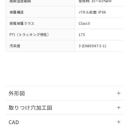
ご相談ください。
周囲湿度範囲
使用時: 35～85%RH
適用除外項目は除く。
ル、化学兵器、生物兵器またはその他
－
在庫なし(最新の在庫状況につ
オムロン制御機器販売店や当社販売拠
フタル酸エステル類の４物質については閾値を超える意
武器並びにこれらの製造装置等に一切
いては、お客様のお取引先、ま
図的な使用がないことを確認しています。
保護構造
パネル前面: IP66
点は「
販売ネットワーク
」をご確認
※2 環境保護使用期限
使用いたしません。
たはお客様担当のオムロン制御
ください。
当社は、貴社製品を第三者に販売する
感電保護クラス
Class II
機器販売店・当社販売員にご確
在庫状況および標準価格結果を当社の
※2 対応予定月
「ｅ」：有害物質（10物質）のすべてが基
場合は、上記1、2および3の内容を当
認ください)
事前の承諾なく第三者に漏洩または開
準値以下であることを示します。
PTI（トラッキング特性）
175
該第三者に通知します。また当社は、
示しないようお願いします。
部品在庫の切り替え状況などにより、予定
「10」：通常の使用状況下において有害物
販売先および販売に係わる関係者が違
マイパーツ機能（部品リスト作成サー
空
受注生産機種、また在庫状況の
汚染度
3 (EN60947-5-1)
月が前後することがあります。
質が外部に漏えいし、環境に深刻な影響を
法に輸出するおそれがある場合は、取
ビス）をご利用いただくには、I-Web
白
情報を公開していない機種
及ぼさない年数を意味します。
り引きをいたしません。
メンバーズにご登録されている必要が
「－」：未確認です。当社販売部門へお問
あります。
い合わせください。
お客様が当ウェブサイト上で当社にご
※3 非含有証明書ダウンロード
登録された部品リストについて、当社
および当社の共同利用者が、当社の製
下記の非含有証明書をダウンロードするこ
品・サービスに関するお客様との取
とができます。
合意する
キャンセル
引・商談に必要な範囲で利用すること
外形図
をご了承ください。
EU RoHS指令（10物質）の非含有証明書
※当社の共同利用者とは、
情報更新：2026/05/21
"個人情報
取りつけ穴加工図
51物質の非含有証明書（当社基準）
の共同利用に関して"
の「1.共同利
※本証明書は発行日時点で非含有を証明す
用者の範囲」に記載されている法人を
情報更新：2026/05/21
るもので、過去に遡って非含有を証明する
CAD
指します。
ものではありません。