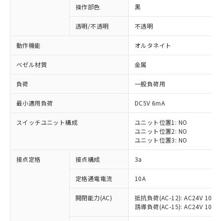
操作部色
黒
透明/不透明
不透明
動作機能
オルタネイト
ベゼル材質
金属
負荷
一般負荷用
最小適用負荷
DC5V 6mA
スイッチユニット構成
ユニット位置1: NO
ユニット位置2: NO
ユニット位置3: NO
※1 対応状況
接点定格
接点構成
3a
対応済み：EU RoHS指令（10物質）の
定格通電電流
10A
非含有に対応した製品が提供可能な商品で
開閉能力(AC)
抵抗負荷(AC-12): AC24V 10A/A
す。
誘導負荷(AC-15): AC24V 10A/AC
対応予定：EU RoHS指令（10物質）の非含
ご利用条件
有に対応した製品に切り替える予定のある