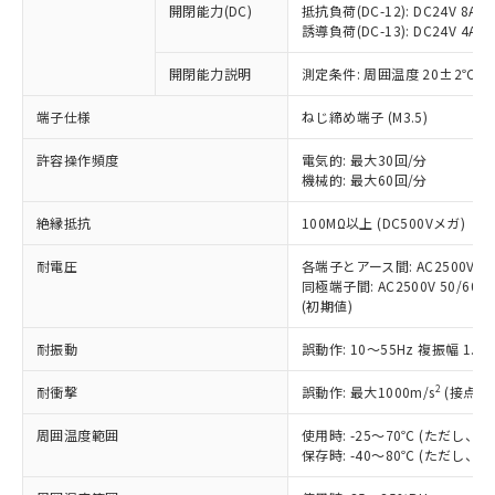
開閉能力(DC)
抵抗負荷(DC-12): DC24V 8A/DC
商品です。
誘導負荷(DC-13): DC24V 4A/DC
対応予定なし：EU RoHS指令（10物質）の
以下の条件をお読みいただき、同意のうえ
非含有に非対応の商品で、対応品を出す予
開閉能力説明
測定条件: 周囲温度 20±2℃、
ご利用ください。
定はありません。
調査・確認中：EU RoHS指令（10物質）の
端子仕様
ねじ締め端子 (M3.5)
本サービスは、当社制御機器事業取扱
※1 中国RoHS○×表
非含有の対応状況を調査中または確認中の
商品の当社在庫状況および標準価格
許容操作頻度
商品です。
電気的: 最大30回/分
(税抜)を提供させていただくもので
「○」：最大均質材料含有率が中国RoHSの
機械的: 最大60回/分
非該当品：ライセンス料など無形物で、有
す。
基準値以下であることを示します。
害物質有無と関係のない商品です。
当社制御機器事業取扱商品の中には、
絶縁抵抗
100MΩ以上 (DC500Vメガ)
「×」：最大均質材料含有率が中国RoHSの
仕入先様の事情により、非含有部品として
本サービスの対象外となる商品もある
基準値を超えていることを示します。
いたものが、含有品と判明した場合などや
当社は、これら貴社製品のうち、外国
ことをご了承ください。
耐電圧
各端子とアース間: AC2500V 50/
「－」：未確認です。当社販売部門へお問
むを得ず変更することがあります。
為替および外国貿易法に定める商品
同極端子間: AC2500V 50/60Hz
在庫状況および標準価格照会結果は、
い合わせください。
（以下｢規制貨物等」という）を輸出
(初期値)
記載している更新日時点での社内デー
*EU RoHS指令（10物質）：
または国外への提供する場合は、日本
記
タに基づき作成されるものであり、閲
説明
鉛(Pb) 1000ppm以下、 水銀(Hg) 1000ppm以下、 カド
*中国RoHS10物質の基準値 (GB/T26572)：
耐振動
誤動作: 10～55Hz 複振幅 1.
国政府の輸出許可(または役務取引許
号
覧された時点での実際の在庫および標
ミウム(Cd) 100ppm以下、
Pb(鉛) :1000ppm、 Hg(水銀) : 1000ppm、 Cd(カドミウ
可)を取得するなどの必要な手続きを
六価クロム(Cr(Ⅵ)) 1000ppm以下、ポリ臭化ビフェニル
ム) : 100ppm、
準価格とは異なる場合があることをご
類(PBB) 1000ppm以下、ポリ臭化ジフェニルエーテル類
2
耐衝撃
誤動作: 最大1000m/s
(接点開
Cr(Ⅵ)(六価クロム) : 1000ppm、 PBBs(ポリ臭化ビフェ
とります。
了承ください。
(PBDE) 1000ppm以下、フタル酸ビス(2-エチルヘキシ
○
一定数以上の在庫あり
ニル類) : 1000ppm、 PBDEs(ポリ臭化ジフェニルエーテ
当社は規制貨物を破棄する場合は、完
ル) (DEHP)(別名：DOP) 1000ppm以下、フタル酸ブチ
正式な納期状況および標準価格はお客
ル類) : 1000ppm、
周囲温度範囲
使用時: -25～70℃ (ただし
ルベンジル（BBP） 1000ppm以下、フタル酸ジブチル
全に破砕するなど、違法に輸出されな
DBP(フタル酸ジブチル) : 1000ppm、 DIBP(フタル酸ジ
様のお取引先、またはお客様担当のオ
保存時: -40～80℃ (ただし
（DBP） 1000ppm以下、フタル酸ジイソブチル
イソブチル) : 1000ppm、 BBP(フタル酸ブチルベンジ
△
一定数には満たないが在庫あり
いよう必要な手段を講じます。
ムロン制御機器販売店・当社販売員に
(DIBP) 1000ppm以下
ル) : 1000ppm、
当社は貴社製品を、核兵器、ミサイ
但し、RoHS指令で産業用監視および制御機器に対する
DEHP(フタル酸ビス(2-エチルヘキシル)) : 1000ppm