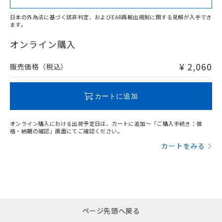
日本の外為法に基づく該非判定、およびEAR再輸出規制に関する見解が入手でき
ます。
"対応済み"や非含有の記載がされた商品であっても、流通
在庫等で未対応品が混在する可能性があります。
オンライン購入
非含有品が必要な際は、弊社営業部門もしくは販売店へお
問い合わせください。
¥ 2,060
販売価格（税込）
この製品のRoHS/REACH対応状況ページへ
カートに追加
オンライン購入における出荷予定日は、カートに追加～「ご購入手続き：価
格・納期の確認」画面にてご確認ください。
カートをみる
ページ先頭へ戻る