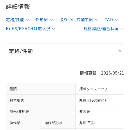
詳細情報
定格/性能
外形図
取りつけ穴加工図
CAD
RoHS/REACH対応状況
規格認証/適合状況
定格/性能
情報更新：2026/05/21
種類
押ボタンスイッチ
胴体形状
丸胴形(φ30mm)
照光/非照光
非照光
操作部
操作部形状
丸形 平形