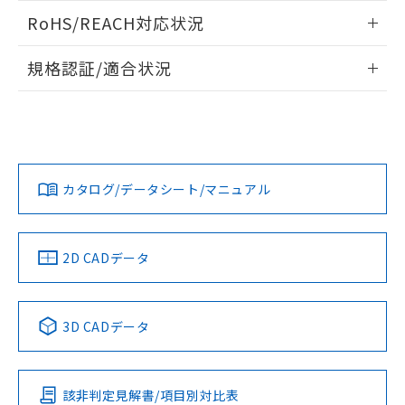
また、RoHS指令のフタル酸エステル類４
ログイン/会員登録いただくと、CADデータをダウンロー
RoHS/REACH対応状況
物質の対応では、対応完了までの期間は出
ドすることができます。
荷製品に未対応品が混在することから備考
情報更新：2026/7/29
欄に対応日を記載しておりました。
規格認証/適合状況
既に当社にて対応品への在庫切替を完了
ログイン/会員登録
EU RoHS
注意事項・凡例
A30NN-MNA-NBA-G111-NNについての規格認証/適合状況に
していることから、特段のことがない限
ついては、「カスタマーサポートセンタ お客様相談室」また
り、2022年1月12日より割愛しておりま
は貴社担当オムロン営業員または販売店にお問い合わせくだ
す。
対応状況
対応予定月
※1
※2
さい。
ダウンロードデータをご利用いただく前に、以下を必ずお読
みください。
カタログ/データシート/マニュアル
対応済み
ソフトウェアの使用条件
お問い合わせ
中国 RoHS
注意事項・凡例
2D CADデータ
中国 RoHS表
※1 ※2
3D CADデータ
Pb
Hg
Cd
Cr(VI)
該非判定見解書/項目別対比表
O
O
O
O