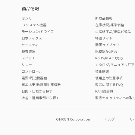
商品情報
中国 RoHS表
※1 ※2
センサ
新商品情報
FAシステム機器
在庫状況/標準価格
Pb
Hg
Cd
Cr(V
モーション/ドライブ
生産終了品/推奨代替品
ロボティクス
特設サイト
セーフティ
動画ライブラリ
検査装置
規格認証/適合
O
O
O
O
スイッチ
RoHS/REACH対応
リレー
カタログ/マニュアル訂正
コントロール
技術解説
"対応済み"や非含有の記載がされた商品であっても、流通
電源/周辺機器他
使用上の注意事項
非含有品が必要な際は、弊社営業部門もしくは販売店へお
省エネ支援/環境対策機器
製品に関するFAQ
目的・仕様から探す
FA用語辞典
改善・活用事例から探す
製品セキュリティへの取
OMRON Corporation
ヘルプ
サ