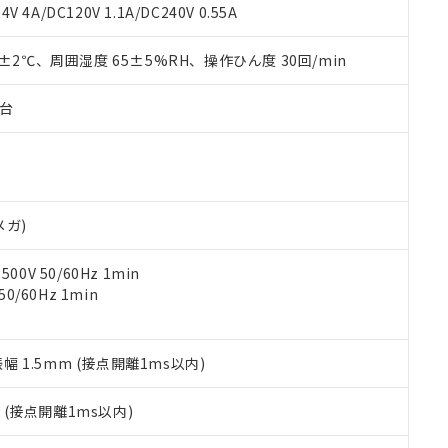
覧された時点での実際の在庫および標準価格とは異なる場合がある
1000ppm、 PBBs(ポリ臭化ビフェニル類) : 1000ppm、 PBDEs(ポリ臭化ジフェニルエーテル類
物質については閾値を超える意図的な使用がないことを確認しています。
V 4A/DC120V 1.1A/DC240V 0.55A
上の在庫あり
 1000ppm、 DIBP(フタル酸ジイソブチル) : 1000ppm、 BBP(フタル酸ブチルベンジル) :
品を、核兵器、ミサイル、化学兵器、生物兵器またはその他武器並
チルヘキシル)) : 1000ppm
況および標準価格はお客様のお取引先、またはお客様担当のオムロ
用いたしません。
0±2℃、周囲湿度 65±5%RH、操作ひん度 30回/min
ご相談ください。
は満たないが在庫あり
製品を第三者に販売する場合は、上記1、2および3の内容を当該第
機器販売店や当社販売拠点は「
販売ネットワーク
」をご確認くだ
販売先および販売に係わる関係者が違法に輸出するおそれがある場
用期限
び標準価格結果を当社の事前の承諾なく第三者に漏洩または開示し
え状況などにより、予定月が前後することがあります。
子台
(最新の在庫状況については、お客様のお取引先、またはお客様担当
（10物質）のすべてが基準値以下であることを示します。
店・当社販売員にご確認ください)
能（部品リスト作成サービス）をご利用いただくには、I-Webメン
使用状況下において有害物質が外部に漏えいし、環境に深刻な影響を
あります。
機種、また在庫状況の情報を公開していない機種
ェブサイト上で当社にご登録された部品リストについて、当社およ
書ダウンロード
す。当社販売部門へお問い合わせください。
品・サービスに関するお客様との取引・商談に必要な範囲で利用す
合意する
キャンセル
メガ)
書をダウンロードすることができます。
利用者とは、
"個人情報の共同利用に関して"
の「1.共同利用者の
0V 50/60Hz 1min
します。
10物質）の非含有証明書
0/60Hz 1min
明書（当社基準）
日時点で非含有を証明するもので、過去に遡って非含有を証明するも
令のフタル酸エステル類４物質の対応では、対応完了までの期間は出
備考欄に対応日を記載しておりました。
振幅 1.5mm (接点開離1ms以内)
品への在庫切替を完了していることから、特段のことがない限り、20
す。
2
(接点開離1ms以内)