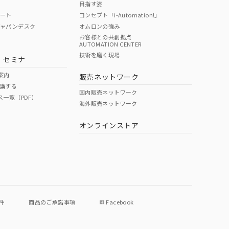
目指す姿
ポート
コンセプト「i-Automation!」
ジャパンデスク
オムロンの強み
お客様との共創拠点
AUTOMATION CENTER
DIBP
BBP
DEHP
環境保護
技術を磨く現場
・セミナ
使用期限
案内
販売ネットワーク
講する
O
O
O
e
国内販売ネットワーク
ス一覧（PDF）
海外販売ネットワーク
オンラインストア
状況ページへ
件
商品のご承諾事項
Facebook