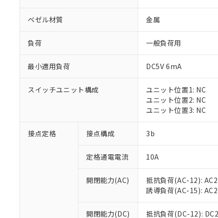
ベゼル材質
金属
負荷
一般負荷用
最小適用負荷
DC5V 6mA
※1 対応状況
スイッチユニット構成
ユニット位置1: NC
対応済み：EU
ユニット位置2: NC
対応予定：EU R
ユニット位置3: NC
対応予定なし：EU
調査・確認中：EU
ご利用条件
接点定格
接点構成
3b
非該当品：ライセ
※1 中国RoHS
仕入先様の事情に
定格通電電流
10A
があります。
以下の条件をお読
「○」：最大均質
「×」：最大均質
本サービスは
当社は、これ
*EU RoHS指令（10物
開閉能力(AC)
抵抗負荷(AC-12): AC24
「－」：未確認で
鉛(Pb) 1000ppm以下、
くものです。
う）を輸出ま
誘導負荷(AC-15): AC24V
記
説明
六価クロム(Cr(Ⅵ)) 1
当社制御機器
などの必要な
フタル酸ビス(2-エチルヘ
号
*中国RoHS10物質の基準値 
ル（DBP） 1000ppm
在庫状況およ
当社は規制貨
Pb(鉛) :1000ppm、 Hg
開閉能力(DC)
抵抗負荷(DC-12): DC24
但し、RoHS指令で産