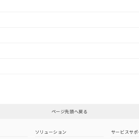
情報更新：2
情報更新：2
ードすることができます。
情報更新：
ログイン/会員登録
適合状況については、「カスタマーサポートセンタ お客様相談室」または貴社
みください。
非含有証明書
※3
ページ先頭へ戻る
ダウンロードはこちら
ソリューション
サービスサポ