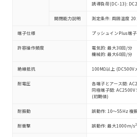
のであり、閲
ます。
Cr(Ⅵ)(六価クロム) : 
フタル酸エステル類の４
誘導負荷(DC-13): DC24
○
一定数以
DBP(フタル酸ジブチル) :
い。
当社は貴社製
DEHP(フタル酸ビス(2-エ
正式な納期状
置等に一切使
開閉能力説明
測定条件: 周囲温度 2
当社販売員に
※2 対応予定月
△
一定数に
当社は、貴社
オムロン制御
また当社は、
※2 環境保護使
在庫状況およ
部品在庫の切り替
たしません。
端子仕様
プッシュインPlus端
－
在庫なし
す。
「ｅ」：有害物質
機器販売
マイパーツ機
「10」：通常の
許容操作頻度
電気的: 最大30回/分
ている必要が
味します。
機械的: 最大60回/分
空
受注生産
お客様が当ウ
※3 非含有証明
「－」：未確認で
白
が、当社の製
絶縁抵抗
100MΩ以上 (DC500V
さい。
下記の非含有証明
※当社の共同
耐電圧
各端子とアース間: AC250
いる法人を指
EU RoHS指令（
同極端子間: AC2500V 5
51物質の非含有証
(初期値)
※本証明書は発行
また、RoHS指
混在することから
耐振動
誤動作: 10～55Hz 複
既に当社にて対応
り割愛しておりま
耐衝撃
誤動作: 最大1000m/s