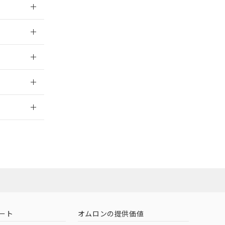
026/05/21
026/05/21
2026/7/29
担当オムロン
お問い合わせ
ート
オムロンの提供価値