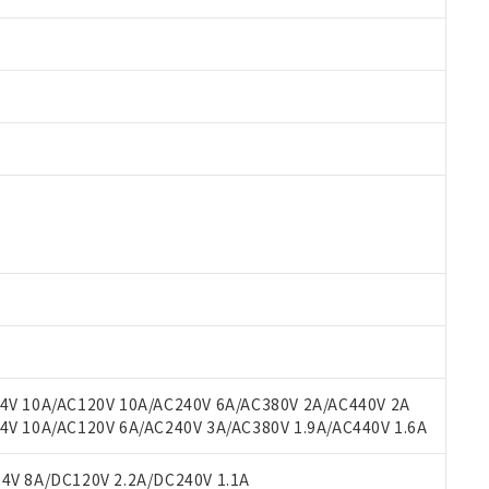
 RoHS指令（10物質）の非含有に対応した製品が提供可能な商品です
oHS指令（10物質）の非含有に対応した製品に切り替える予定のある
 RoHS指令（10物質）の非含有に非対応の商品で、対応品を出す予
 RoHS指令（10物質）の非含有の対応状況を調査中または確認中の
ンス料など無形物で、有害物質有無と関係のない商品です。
○×表
より、非含有部品としていたものが、含有品と判明した場合などやむ
みいただき、同意のうえご利用ください。
材料含有率が中国RoHSの基準値以下であることを示します。
材料含有率が中国RoHSの基準値を超えていることを示します。
、当社制御機器事業取扱商品の当社在庫状況および標準価格(税抜)
ら貴社製品のうち、外国為替および外国貿易法に定める商品（以下｢
質）：
V 10A/AC120V 10A/AC240V 6A/AC380V 2A/AC440V 2A
す。当社販売部門へお問い合わせください。
 水銀(Hg) 1000ppm以下、 カドミウム(Cd) 100ppm以下、
たは国外への提供する場合は、日本国政府の輸出許可(または役務取
 10A/AC120V 6A/AC240V 3A/AC380V 1.9A/AC440V 1.6A
000ppm以下、ポリ臭化ビフェニル類(PBB) 1000ppm以下、ポリ臭化ジフェニルエーテル類(P
事業取扱商品の中には、本サービスの対象外となる商品もあること
手続きをとります。
キシル) (DEHP)(別名：DOP) 1000ppm以下、フタル酸ブチルベンジル（BBP） 100
(GB/T26572)：
以下、フタル酸ジイソブチル (DIBP) 1000ppm以下
び標準価格照会結果は、記載している更新日時点での社内データに
物を破棄する場合は、完全に破砕するなど、違法に輸出されないよ
(水銀) : 1000ppm、 Cd(カドミウム) : 100ppm、
V 8A/DC120V 2.2A/DC240V 1.1A
業用監視および制御機器に対する適用除外項目は除く。