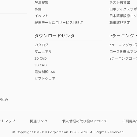
解決提案
テスト機貸出
事例
ロボティクスサ
イベント
日本語相談窓口
現場データ活用サービスi-BELT
輸出該非判定
I)
PBBs
PBDEs
DBP
ダウンロードセンタ
eラーニング
カタログ
eラーニングのご
マニュアル
コースを選んで受
O
O
O
2D CAD
eラーニングコー
3D CAD
電気制御CAD
在庫等で未対応品が混在する可能性があります。
ソフトウェア
問い合わせください。
この製品のRoHS/REACH対応
り組み
イトマップ
関連リンク
個人情報の
取り扱いについて
ご利用条
© Copyright OMRON Corporation 1996 - 2026.
All Rights Reserved.