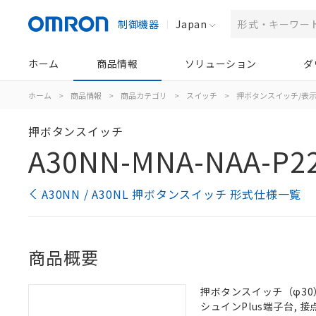
制御機器
Japan
ホーム
商品情報
ソリューション
ダ
ホーム
>
商品情報
>
商品カテゴリ
>
スイッチ
>
押ボタンスイッチ/表
押ボタンスイッチ
A30NN-MNA-NAA-P2
A30NN / A30NL 押ボタンスイッチ 形式仕様一覧
商品概要
押ボタンスイッチ（φ30）,
シュインPlus端子台, 接点