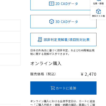
2D CADデータ
在庫・価格
無料テスト機
3D CADデータ
該非判定見解書/項目別対比表
日本の外為法に基づく該非判定、およびEAR再輸出規
制に関する見解が入手できます。
オンライン購入
¥ 2,470
販売価格（税込）
カートに追加
オンライン購入における出荷予定日は、カートに追加
～「ご購入手続き：価格・納期の確認」画面にてご確