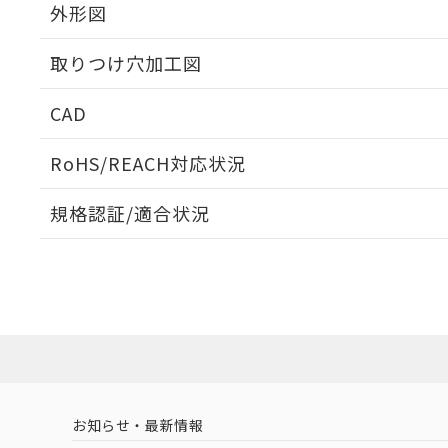
外形図
取りつけ穴加工図
CAD
ログイン/会員登録いただくと、CADデータをダウンロ
RoHS/REACH対応状況
規格認証/適合状況
EU RoHS
注意事項・凡例
A30NN-MNA-NAA-P222-NNについての規格認証/
営業員または販売店にお問い合わせください。
ダウンロードデータをご利用いただく前に、以下を必ずお読
対応状況
対応予定月
※1
※2
ソフトウェアの使用条件
対応済み
お知らせ・最新情報
中国 RoHS
注意事項・凡例