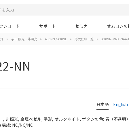
ウンロード
サポート
セミナ
オムロンの
示灯
>
φ30:照光・非照光
>
A30NN / A30NL
>
形式仕様一覧
>
A30NN-MNA-NAA-
22-NN
日本語
English
 非照光, 金属ベゼル, 平形, オルタネイト, ボタンの色: 青（不透明）, 
構成: NC/NC/NC