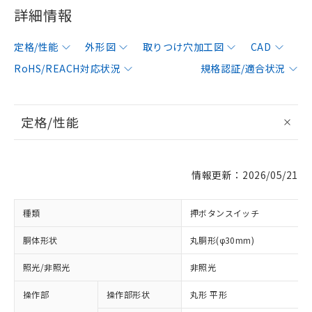
詳細情報
定格/性能
外形図
取りつけ穴加工図
CAD
RoHS/REACH対応状況
規格認証/適合状況
定格/性能
情報更新：2026/05/21
種類
押ボタンスイッチ
胴体形状
丸胴形(φ30mm)
照光/非照光
非照光
操作部
操作部形状
丸形 平形