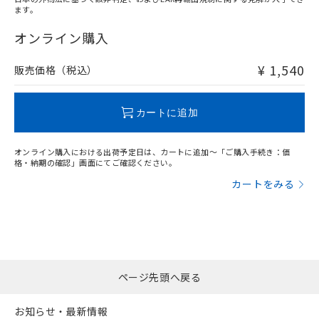
ます。
"対応済み"や非含有の記載がされた商品であっても、流通
在庫等で未対応品が混在する可能性があります。
オンライン購入
非含有品が必要な際は、弊社営業部門もしくは販売店へお
問い合わせください。
¥ 1,540
販売価格（税込）
この製品のRoHS/REACH対応状況ページへ
カートに追加
オンライン購入における出荷予定日は、カートに追加～「ご購入手続き：価
格・納期の確認」画面にてご確認ください。
カートをみる
ページ先頭へ戻る
お知らせ・最新情報