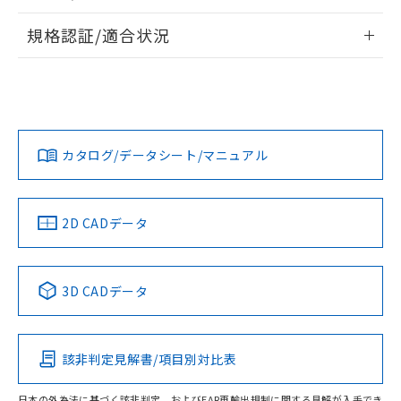
物質の対応では、対応完了までの期間は出
情報更新：2026/7/29
荷製品に未対応品が混在することから備考
規格認証/適合状況
欄に対応日を記載しておりました。
ログイン/会員登録
EU RoHS
注意事項・凡例
既に当社にて対応品への在庫切替を完了
A30NN-MNA-NAA-P002-NNについての規格認証/適合状況に
していることから、特段のことがない限
ついては、「カスタマーサポートセンタ お客様相談室」また
り、2022年1月12日より割愛しておりま
は貴社担当オムロン営業員または販売店にお問い合わせくだ
対応状況
対応予定月
※1
※2
す。
さい。
ダウンロードデータをご利用いただく前に、以下を必ずお読
みください。
カタログ/データシート/マニュアル
対応済み
ソフトウェアの使用条件
お問い合わせ
中国 RoHS
注意事項・凡例
2D CADデータ
中国 RoHS表
※1 ※2
3D CADデータ
Pb
Hg
Cd
Cr(VI)
該非判定見解書/項目別対比表
O
O
O
O
日本の外為法に基づく該非判定、およびEAR再輸出規制に関する見解が入手でき