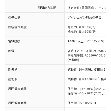
商品です。
対応予定なし：EU RoHS指令（10物質）の
開閉能力説明
測定条件: 周囲温度 20±2℃、
以下の条件をお読みいただき、同意のうえ
非含有に非対応の商品で、対応品を出す予
ご利用ください。
定はありません。
端子仕様
プッシュインPlus端子台
調査・確認中：EU RoHS指令（10物質）の
本サービスは、当社制御機器事業取扱
※1 中国RoHS○×表
非含有の対応状況を調査中または確認中の
許容操作頻度
電気的: 最大30回/分
商品の当社在庫状況および標準価格
商品です。
機械的: 最大60回/分
(税抜)を提供させていただくもので
「○」：最大均質材料含有率が中国RoHSの
非該当品：ライセンス料など無形物で、有
す。
絶縁抵抗
基準値以下であることを示します。
100MΩ以上 (DC500Vメガ)
害物質有無と関係のない商品です。
当社制御機器事業取扱商品の中には、
「×」：最大均質材料含有率が中国RoHSの
仕入先様の事情により、非含有部品として
本サービスの対象外となる商品もある
耐電圧
各端子とアース間: AC2500V 50/
基準値を超えていることを示します。
いたものが、含有品と判明した場合などや
当社は、これら貴社製品のうち、外国
ことをご了承ください。
同極端子間: AC2500V 50/60Hz
「－」：未確認です。当社販売部門へお問
むを得ず変更することがあります。
為替および外国貿易法に定める商品
(初期値)
在庫状況および標準価格照会結果は、
い合わせください。
（以下｢規制貨物等」という）を輸出
記載している更新日時点での社内デー
*EU RoHS指令（10物質）：
または国外への提供する場合は、日本
耐振動
誤動作: 10～55Hz 複振幅 1.
記
タに基づき作成されるものであり、閲
説明
鉛(Pb) 1000ppm以下、 水銀(Hg) 1000ppm以下、 カド
*中国RoHS10物質の基準値 (GB/T26572)：
国政府の輸出許可(または役務取引許
号
覧された時点での実際の在庫および標
ミウム(Cd) 100ppm以下、
Pb(鉛) :1000ppm、 Hg(水銀) : 1000ppm、 Cd(カドミウ
2
耐衝撃
誤動作: 最大1000m/s
(接点開
可)を取得するなどの必要な手続きを
六価クロム(Cr(Ⅵ)) 1000ppm以下、ポリ臭化ビフェニル
ム) : 100ppm、
準価格とは異なる場合があることをご
類(PBB) 1000ppm以下、ポリ臭化ジフェニルエーテル類
Cr(Ⅵ)(六価クロム) : 1000ppm、 PBBs(ポリ臭化ビフェ
とります。
了承ください。
(PBDE) 1000ppm以下、フタル酸ビス(2-エチルヘキシ
○
一定数以上の在庫あり
ニル類) : 1000ppm、 PBDEs(ポリ臭化ジフェニルエーテ
周囲温度範囲
使用時: -25～70℃ (ただし
当社は規制貨物を破棄する場合は、完
ル) (DEHP)(別名：DOP) 1000ppm以下、フタル酸ブチ
正式な納期状況および標準価格はお客
ル類) : 1000ppm、
保存時: -40～80℃ (ただし
ルベンジル（BBP） 1000ppm以下、フタル酸ジブチル
全に破砕するなど、違法に輸出されな
DBP(フタル酸ジブチル) : 1000ppm、 DIBP(フタル酸ジ
様のお取引先、またはお客様担当のオ
（DBP） 1000ppm以下、フタル酸ジイソブチル
イソブチル) : 1000ppm、 BBP(フタル酸ブチルベンジ
△
一定数には満たないが在庫あり
いよう必要な手段を講じます。
ムロン制御機器販売店・当社販売員に
(DIBP) 1000ppm以下
ル) : 1000ppm、
周囲湿度範囲
使用時: 35～85%RH
当社は貴社製品を、核兵器、ミサイ
但し、RoHS指令で産業用監視および制御機器に対する
DEHP(フタル酸ビス(2-エチルヘキシル)) : 1000ppm
ご相談ください。
適用除外項目は除く。
ル、化学兵器、生物兵器またはその他