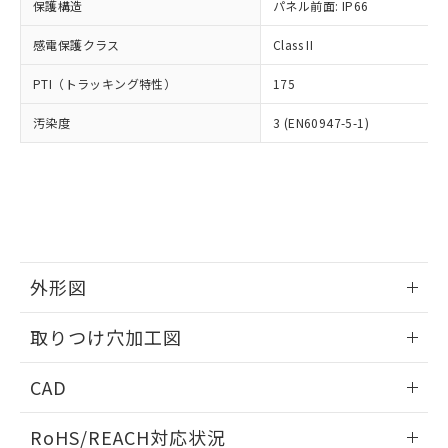
－
在庫なし(最新の在庫状況につ
オムロン制御機器販売店や当社販売拠
保護構造
パネル前面: IP66
フタル酸エステル類の４物質については閾値を超える意
武器並びにこれらの製造装置等に一切
いては、お客様のお取引先、ま
図的な使用がないことを確認しています。
点は「
販売ネットワーク
」をご確認
※2 環境保護使用期限
使用いたしません。
たはお客様担当のオムロン制御
感電保護クラス
Class II
ください。
当社は、貴社製品を第三者に販売する
機器販売店・当社販売員にご確
在庫状況および標準価格結果を当社の
※2 対応予定月
「ｅ」：有害物質（10物質）のすべてが基
場合は、上記1、2および3の内容を当
PTI（トラッキング特性）
175
認ください)
事前の承諾なく第三者に漏洩または開
準値以下であることを示します。
該第三者に通知します。また当社は、
示しないようお願いします。
部品在庫の切り替え状況などにより、予定
「10」：通常の使用状況下において有害物
汚染度
3 (EN60947-5-1)
販売先および販売に係わる関係者が違
マイパーツ機能（部品リスト作成サー
空
受注生産機種、また在庫状況の
月が前後することがあります。
質が外部に漏えいし、環境に深刻な影響を
法に輸出するおそれがある場合は、取
ビス）をご利用いただくには、I-Web
白
情報を公開していない機種
及ぼさない年数を意味します。
り引きをいたしません。
メンバーズにご登録されている必要が
「－」：未確認です。当社販売部門へお問
あります。
い合わせください。
お客様が当ウェブサイト上で当社にご
※3 非含有証明書ダウンロード
登録された部品リストについて、当社
および当社の共同利用者が、当社の製
下記の非含有証明書をダウンロードするこ
品・サービスに関するお客様との取
外形図
とができます。
合意する
キャンセル
引・商談に必要な範囲で利用すること
をご了承ください。
情報更新：2026/05/21
EU RoHS指令（10物質）の非含有証明書
取りつけ穴加工図
※当社の共同利用者とは、
"個人情報
51物質の非含有証明書（当社基準）
の共同利用に関して"
の「1.共同利
情報更新：2026/05/21
※本証明書は発行日時点で非含有を証明す
用者の範囲」に記載されている法人を
CAD
るもので、過去に遡って非含有を証明する
指します。
ものではありません。
ログイン/会員登録いただくと、CADデータをダウンロー
RoHS/REACH対応状況
また、RoHS指令のフタル酸エステル類４
ドすることができます。