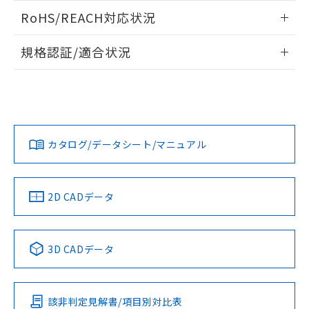
また、RoHS指令のフタル酸エステル類４
ログイン/会員登録いただくと、CADデータをダウンロー
RoHS/REACH対応状況
物質の対応では、対応完了までの期間は出
ドすることができます。
荷製品に未対応品が混在することから備考
情報更新：2026/7/29
欄に対応日を記載しておりました。
規格認証/適合状況
既に当社にて対応品への在庫切替を完了
ログイン/会員登録
EU RoHS
注意事項・凡例
A30NN-MNA-NAA-G222-NNについての規格認証/適合状況に
していることから、特段のことがない限
ついては、「カスタマーサポートセンタ お客様相談室」また
り、2022年1月12日より割愛しておりま
は貴社担当オムロン営業員または販売店にお問い合わせくだ
す。
対応状況
対応予定月
※1
※2
さい。
ダウンロードデータをご利用いただく前に、以下を必ずお読
みください。
カタログ/データシート/マニュアル
対応済み
ソフトウェアの使用条件
お問い合わせ
中国 RoHS
注意事項・凡例
2D CADデータ
中国 RoHS表
※1 ※2
3D CADデータ
Pb
Hg
Cd
Cr(VI)
該非判定見解書/項目別対比表
O
O
O
O