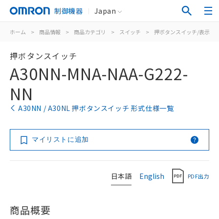
制御機器
Japan
ホーム
>
商品情報
>
商品カテゴリ
>
スイッチ
>
押ボタンスイッチ/表示灯
押ボタンスイッチ
A30NN-MNA-NAA-G222-
NN
A30NN / A30NL 押ボタンスイッチ 形式仕様一覧
マイリストに追加
日本語
English
PDF出力
商品概要