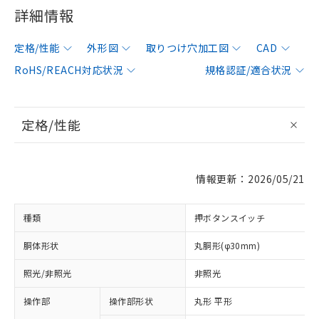
詳細情報
定格/性能
外形図
取りつけ穴加工図
CAD
RoHS/REACH対応状況
規格認証/適合状況
定格/性能
情報更新：2026/05/21
種類
押ボタンスイッチ
胴体形状
丸胴形(φ30mm)
照光/非照光
非照光
操作部
操作部形状
丸形 平形