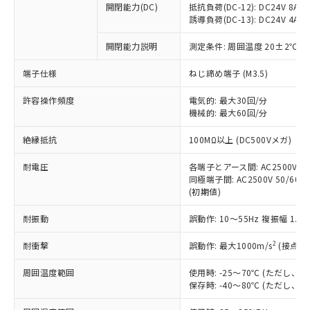
開閉能力(DC)
抵抗負荷(DC-12): DC24V 8A/DC
商品です。
誘導負荷(DC-13): DC24V 4A/DC
対応予定なし：EU RoHS指令（10物質）の
以下の条件をお読みいただき、同意のうえ
非含有に非対応の商品で、対応品を出す予
開閉能力説明
測定条件: 周囲温度 20±2℃、
ご利用ください。
定はありません。
調査・確認中：EU RoHS指令（10物質）の
端子仕様
ねじ締め端子 (M3.5)
本サービスは、当社制御機器事業取扱
※1 中国RoHS○×表
非含有の対応状況を調査中または確認中の
商品の当社在庫状況および標準価格
許容操作頻度
商品です。
電気的: 最大30回/分
(税抜)を提供させていただくもので
「○」：最大均質材料含有率が中国RoHSの
機械的: 最大60回/分
非該当品：ライセンス料など無形物で、有
す。
基準値以下であることを示します。
害物質有無と関係のない商品です。
当社制御機器事業取扱商品の中には、
絶縁抵抗
100MΩ以上 (DC500Vメガ)
「×」：最大均質材料含有率が中国RoHSの
仕入先様の事情により、非含有部品として
本サービスの対象外となる商品もある
基準値を超えていることを示します。
いたものが、含有品と判明した場合などや
当社は、これら貴社製品のうち、外国
ことをご了承ください。
耐電圧
各端子とアース間: AC2500V 50/
「－」：未確認です。当社販売部門へお問
むを得ず変更することがあります。
為替および外国貿易法に定める商品
同極端子間: AC2500V 50/60Hz
在庫状況および標準価格照会結果は、
い合わせください。
（以下｢規制貨物等」という）を輸出
(初期値)
記載している更新日時点での社内デー
*EU RoHS指令（10物質）：
または国外への提供する場合は、日本
記
タに基づき作成されるものであり、閲
説明
鉛(Pb) 1000ppm以下、 水銀(Hg) 1000ppm以下、 カド
*中国RoHS10物質の基準値 (GB/T26572)：
耐振動
誤動作: 10～55Hz 複振幅 1.
国政府の輸出許可(または役務取引許
号
覧された時点での実際の在庫および標
ミウム(Cd) 100ppm以下、
Pb(鉛) :1000ppm、 Hg(水銀) : 1000ppm、 Cd(カドミウ
可)を取得するなどの必要な手続きを
六価クロム(Cr(Ⅵ)) 1000ppm以下、ポリ臭化ビフェニル
ム) : 100ppm、
準価格とは異なる場合があることをご
類(PBB) 1000ppm以下、ポリ臭化ジフェニルエーテル類
2
耐衝撃
誤動作: 最大1000m/s
(接点開
Cr(Ⅵ)(六価クロム) : 1000ppm、 PBBs(ポリ臭化ビフェ
とります。
了承ください。
(PBDE) 1000ppm以下、フタル酸ビス(2-エチルヘキシ
○
一定数以上の在庫あり
ニル類) : 1000ppm、 PBDEs(ポリ臭化ジフェニルエーテ
当社は規制貨物を破棄する場合は、完
ル) (DEHP)(別名：DOP) 1000ppm以下、フタル酸ブチ
正式な納期状況および標準価格はお客
ル類) : 1000ppm、
周囲温度範囲
使用時: -25～70℃ (ただし
ルベンジル（BBP） 1000ppm以下、フタル酸ジブチル
全に破砕するなど、違法に輸出されな
DBP(フタル酸ジブチル) : 1000ppm、 DIBP(フタル酸ジ
様のお取引先、またはお客様担当のオ
保存時: -40～80℃ (ただし
（DBP） 1000ppm以下、フタル酸ジイソブチル
イソブチル) : 1000ppm、 BBP(フタル酸ブチルベンジ
△
一定数には満たないが在庫あり
いよう必要な手段を講じます。
ムロン制御機器販売店・当社販売員に
(DIBP) 1000ppm以下
ル) : 1000ppm、
当社は貴社製品を、核兵器、ミサイ
但し、RoHS指令で産業用監視および制御機器に対する
DEHP(フタル酸ビス(2-エチルヘキシル)) : 1000ppm