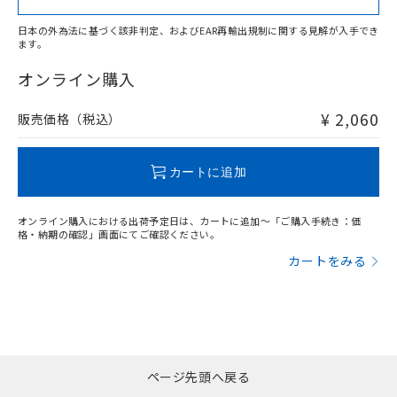
日本の外為法に基づく該非判定、およびEAR再輸出規制に関する見解が入手でき
ます。
"対応済み"や非含有の記載がされた商品であっても、流通
在庫等で未対応品が混在する可能性があります。
オンライン購入
非含有品が必要な際は、弊社営業部門もしくは販売店へお
問い合わせください。
¥ 2,060
販売価格（税込）
この製品のRoHS/REACH対応状況ページへ
カートに追加
オンライン購入における出荷予定日は、カートに追加～「ご購入手続き：価
格・納期の確認」画面にてご確認ください。
カートをみる
ページ先頭へ戻る