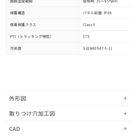
ご相談ください。
周囲湿度範囲
使用時: 35～85%RH
適用除外項目は除く。
ル、化学兵器、生物兵器またはその他
－
在庫なし(最新の在庫状況につ
オムロン制御機器販売店や当社販売拠
フタル酸エステル類の４物質については閾値を超える意
武器並びにこれらの製造装置等に一切
いては、お客様のお取引先、ま
図的な使用がないことを確認しています。
保護構造
パネル前面: IP66
点は「
販売ネットワーク
」をご確認
※2 環境保護使用期限
使用いたしません。
たはお客様担当のオムロン制御
ください。
当社は、貴社製品を第三者に販売する
感電保護クラス
Class II
機器販売店・当社販売員にご確
在庫状況および標準価格結果を当社の
※2 対応予定月
「ｅ」：有害物質（10物質）のすべてが基
場合は、上記1、2および3の内容を当
認ください)
事前の承諾なく第三者に漏洩または開
準値以下であることを示します。
PTI（トラッキング特性）
175
該第三者に通知します。また当社は、
示しないようお願いします。
部品在庫の切り替え状況などにより、予定
「10」：通常の使用状況下において有害物
販売先および販売に係わる関係者が違
マイパーツ機能（部品リスト作成サー
空
受注生産機種、また在庫状況の
汚染度
3 (EN60947-5-1)
月が前後することがあります。
質が外部に漏えいし、環境に深刻な影響を
法に輸出するおそれがある場合は、取
ビス）をご利用いただくには、I-Web
白
情報を公開していない機種
及ぼさない年数を意味します。
り引きをいたしません。
メンバーズにご登録されている必要が
「－」：未確認です。当社販売部門へお問
あります。
い合わせください。
お客様が当ウェブサイト上で当社にご
※3 非含有証明書ダウンロード
登録された部品リストについて、当社
および当社の共同利用者が、当社の製
下記の非含有証明書をダウンロードするこ
品・サービスに関するお客様との取
とができます。
合意する
キャンセル
引・商談に必要な範囲で利用すること
外形図
をご了承ください。
EU RoHS指令（10物質）の非含有証明書
※当社の共同利用者とは、
情報更新：2026/05/21
"個人情報
取りつけ穴加工図
51物質の非含有証明書（当社基準）
の共同利用に関して"
の「1.共同利
※本証明書は発行日時点で非含有を証明す
用者の範囲」に記載されている法人を
情報更新：2026/05/21
るもので、過去に遡って非含有を証明する
CAD
指します。
ものではありません。