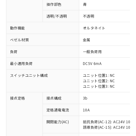
操作部色
青
透明/不透明
不透明
動作機能
オルタネイト
ベゼル材質
金属
負荷
一般負荷用
最小適用負荷
DC5V 6mA
スイッチユニット構成
ユニット位置1: NC
ユニット位置2: NC
ユニット位置3: NC
※1 対応状況
接点定格
接点構成
3b
対応済み：EU RoHS指令（10物質）の
定格通電電流
10A
非含有に対応した製品が提供可能な商品で
開閉能力(AC)
抵抗負荷(AC-12): AC24V 10A/A
す。
誘導負荷(AC-15): AC24V 10A/AC
対応予定：EU RoHS指令（10物質）の非含
ご利用条件
有に対応した製品に切り替える予定のある