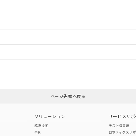
情報更新：2
情報更新：2
ードすることができます。
情報更新：
ログイン/会員登録
適合状況については、「カスタマーサポートセンタ お客様相談室」または貴
みください。
非含有証明書
※3
ページ先頭へ戻る
ダウンロードはこちら
ソリューション
サービスサポ
解決提案
テスト機貸出
事例
ロボティクスサ