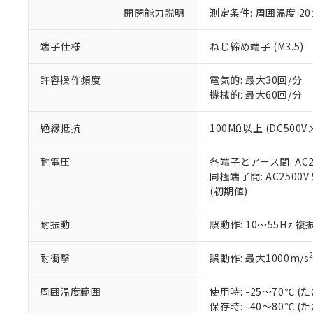
い。
当社は貴社製
DEHP(フタル酸ビス(2-エ
開閉能力説明
測定条件: 周囲温度 2
正式な納期状
置等に一切使
当社販売員に
※2 対応予定月
△
一定数に
当社は、貴社
オムロン制御
また当社は、
端子仕様
ねじ締め端子 (M3.5)
※2 環境保護使
在庫状況およ
部品在庫の切り替
たしません。
－
在庫なし
す。
「ｅ」：有害物質
機器販売
許容操作頻度
電気的: 最大30回/分
マイパーツ機
「10」：通常の
機械的: 最大60回/分
ている必要が
味します。
空
受注生産
お客様が当ウ
※3 非含有証明
「－」：未確認で
白
絶縁抵抗
100MΩ以上 (DC500V
が、当社の製
さい。
下記の非含有証明
耐電圧
各端子とアース間: AC250
※当社の共同
同極端子間: AC2500V 5
いる法人を指
EU RoHS指令（
(初期値)
51物質の非含有証
※本証明書は発行
また、RoHS指
耐振動
誤動作: 10～55Hz 複
混在することから
既に当社にて対応
耐衝撃
誤動作: 最大1000m/s
り割愛しておりま
周囲温度範囲
使用時: -25～70℃
保存時: -40～80℃