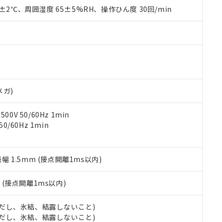
品を、核兵器、ミサイル、化学兵器、生物兵器またはその他武器並
チルヘキシル)) : 1000ppm
0±2℃、周囲湿度 65±5%RH、操作ひん度 30回/min
況および標準価格はお客様のお取引先、またはお客様担当のオムロ
用いたしません。
ご相談ください。
は満たないが在庫あり
製品を第三者に販売する場合は、上記1、2および3の内容を当該第
機器販売店や当社販売拠点は「
販売ネットワーク
」をご確認くだ
販売先および販売に係わる関係者が違法に輸出するおそれがある場
用期限
び標準価格結果を当社の事前の承諾なく第三者に漏洩または開示し
え状況などにより、予定月が前後することがあります。
(最新の在庫状況については、お客様のお取引先、またはお客様担当
（10物質）のすべてが基準値以下であることを示します。
店・当社販売員にご確認ください)
能（部品リスト作成サービス）をご利用いただくには、I-Webメン
使用状況下において有害物質が外部に漏えいし、環境に深刻な影響を
あります。
機種、また在庫状況の情報を公開していない機種
ェブサイト上で当社にご登録された部品リストについて、当社およ
書ダウンロード
す。当社販売部門へお問い合わせください。
メガ)
品・サービスに関するお客様との取引・商談に必要な範囲で利用す
合意する
キャンセル
書をダウンロードすることができます。
0V 50/60Hz 1min
利用者とは、
"個人情報の共同利用に関して"
の「1.共同利用者の
0/60Hz 1min
します。
10物質）の非含有証明書
明書（当社基準）
日時点で非含有を証明するもので、過去に遡って非含有を証明するも
令のフタル酸エステル類４物質の対応では、対応完了までの期間は出
振幅 1.5mm (接点開離1ms以内)
備考欄に対応日を記載しておりました。
品への在庫切替を完了していることから、特段のことがない限り、20
2
(接点開離1ms以内)
す。
 (ただし、氷結、結露しないこと)
 (ただし、氷結、結露しないこと)