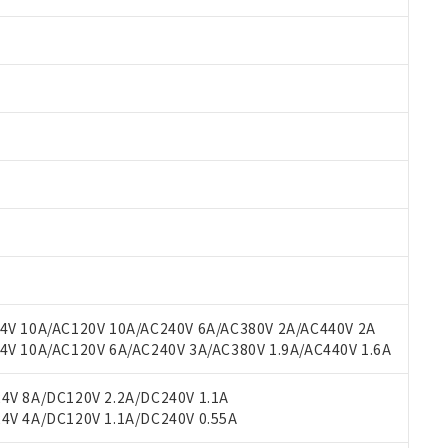
 RoHS指令（10物質）の非含有に対応した製品が提供可能な商品です
oHS指令（10物質）の非含有に対応した製品に切り替える予定のある
 RoHS指令（10物質）の非含有に非対応の商品で、対応品を出す予
 RoHS指令（10物質）の非含有の対応状況を調査中または確認中の
ンス料など無形物で、有害物質有無と関係のない商品です。
○×表
より、非含有部品としていたものが、含有品と判明した場合などやむ
みいただき、同意のうえご利用ください。
材料含有率が中国RoHSの基準値以下であることを示します。
V 10A/AC120V 10A/AC240V 6A/AC380V 2A/AC440V 2A
材料含有率が中国RoHSの基準値を超えていることを示します。
、当社制御機器事業取扱商品の当社在庫状況および標準価格(税抜)
ら貴社製品のうち、外国為替および外国貿易法に定める商品（以下｢
質）：
 10A/AC120V 6A/AC240V 3A/AC380V 1.9A/AC440V 1.6A
す。当社販売部門へお問い合わせください。
 水銀(Hg) 1000ppm以下、 カドミウム(Cd) 100ppm以下、
たは国外への提供する場合は、日本国政府の輸出許可(または役務取
000ppm以下、ポリ臭化ビフェニル類(PBB) 1000ppm以下、ポリ臭化ジフェニルエーテル類(P
事業取扱商品の中には、本サービスの対象外となる商品もあること
手続きをとります。
キシル) (DEHP)(別名：DOP) 1000ppm以下、フタル酸ブチルベンジル（BBP） 100
V 8A/DC120V 2.2A/DC240V 1.1A
(GB/T26572)：
以下、フタル酸ジイソブチル (DIBP) 1000ppm以下
び標準価格照会結果は、記載している更新日時点での社内データに
物を破棄する場合は、完全に破砕するなど、違法に輸出されないよ
(水銀) : 1000ppm、 Cd(カドミウム) : 100ppm、
V 4A/DC120V 1.1A/DC240V 0.55A
業用監視および制御機器に対する適用除外項目は除く。
覧された時点での実際の在庫および標準価格とは異なる場合がある
1000ppm、 PBBs(ポリ臭化ビフェニル類) : 1000ppm、 PBDEs(ポリ臭化ジフェニルエーテル類
物質については閾値を超える意図的な使用がないことを確認しています。
上の在庫あり
 1000ppm、 DIBP(フタル酸ジイソブチル) : 1000ppm、 BBP(フタル酸ブチルベンジル) :