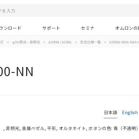
ウンロード
サポート
セミナ
オムロンの
示灯
>
φ30:照光・非照光
>
A30NN / A30NL
>
形式仕様一覧
>
A30NN-MNA-NAA-
00-NN
日本語
English
 非照光, 金属ベゼル, 平形, オルタネイト, ボタンの色: 青（不透明）, 