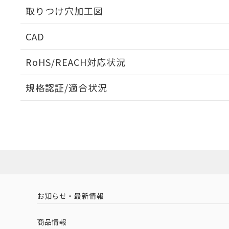
取りつけ穴加工図
CAD
ログイン/会員登録いただくと、CADデータをダウンロ
RoHS/REACH対応状況
規格認証/適合状況
EU RoHS
注意事項・凡例
A30NN-MNA-NAA-G100-NNについての規格認証/
営業員または販売店にお問い合わせください。
ダウンロードデータをご利用いただく前に、以下を必ずお読
対応状況
対応予定月
※1
※2
ソフトウェアの使用条件
対応済み
お知らせ・最新情報
中国 RoHS
注意事項・凡例
商品情報