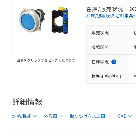
在庫/販売状況
20
在庫/販売状況 ご利用条
販売状況
機種区分
画像をクリックすると大きくなります
在庫状況
標準価格(税別)
詳細情報
定格/性能
外形図
取りつけ穴加工図
CAD