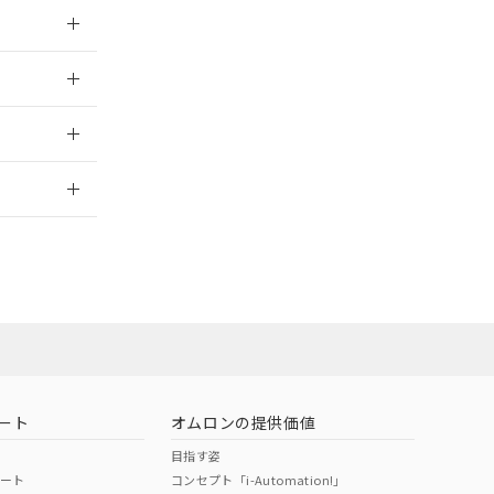
026/05/21
026/05/21
2026/7/29
社担当オムロン
お問い合わせ
ート
オムロンの提供価値
目指す姿
ポート
コンセプト「i-Automation!」