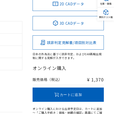
2D CADデータ
在庫・価格
無料テスト機
3D CADデータ
該非判定見解書/項目別対比表
日本の外為法に基づく該非判定、およびEAR再輸出規
制に関する見解が入手できます。
オンライン購入
¥ 1,370
販売価格（税込）
カートに追加
オンライン購入における出荷予定日は、カートに追加
～「ご購入手続き：価格・納期の確認」画面にてご確