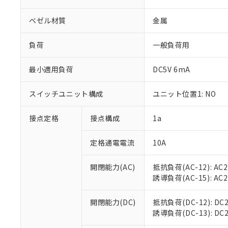
ベゼル材質
金属
負荷
一般負荷用
※1 対応状況
最小適用負荷
DC5V 6mA
対応済み：EU
スイッチユニット構成
ユニット位置1: NO
対応予定：EU R
対応予定なし：EU
接点定格
接点構成
1a
調査・確認中：EU
ご利用条件
非該当品：ライセ
※1 中国RoHS
定格通電電流
10A
仕入先様の事情に
があります。
以下の条件をお読
「○」：最大均質
開閉能力(AC)
抵抗負荷(AC-12): AC24
「×」：最大均質
本サービスは
当社は、これ
*EU RoHS指令（10物
誘導負荷(AC-15): AC24V
「－」：未確認で
鉛(Pb) 1000ppm以下、
くものです。
う）を輸出ま
記
説明
六価クロム(Cr(Ⅵ)) 1
当社制御機器
などの必要な
フタル酸ビス(2-エチルヘ
号
開閉能力(DC)
抵抗負荷(DC-12): DC24
*中国RoHS10物質の基準値 
ル（DBP） 1000ppm
在庫状況およ
当社は規制貨
Pb(鉛) :1000ppm、 Hg
誘導負荷(DC-13): DC24
但し、RoHS指令で産
のであり、閲
ます。
Cr(Ⅵ)(六価クロム) : 
フタル酸エステル類の４
○
一定数以
DBP(フタル酸ジブチル) :