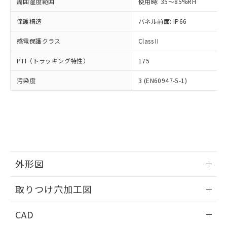
ご相談ください。
周囲湿度範囲
使用時: 35～85%RH
適用除外項目は除く。
ル、化学兵器、生物兵器またはその他
－
在庫なし(最新の在庫状況につ
オムロン制御機器販売店や当社販売拠
フタル酸エステル類の４物質については閾値を超える意
武器並びにこれらの製造装置等に一切
いては、お客様のお取引先、ま
図的な使用がないことを確認しています。
保護構造
パネル前面: IP66
点は「
販売ネットワーク
」をご確認
※2 環境保護使用期限
使用いたしません。
たはお客様担当のオムロン制御
ください。
当社は、貴社製品を第三者に販売する
感電保護クラス
Class II
機器販売店・当社販売員にご確
在庫状況および標準価格結果を当社の
※2 対応予定月
「ｅ」：有害物質（10物質）のすべてが基
場合は、上記1、2および3の内容を当
認ください)
事前の承諾なく第三者に漏洩または開
準値以下であることを示します。
PTI（トラッキング特性）
175
該第三者に通知します。また当社は、
示しないようお願いします。
部品在庫の切り替え状況などにより、予定
「10」：通常の使用状況下において有害物
販売先および販売に係わる関係者が違
マイパーツ機能（部品リスト作成サー
空
受注生産機種、また在庫状況の
汚染度
3 (EN60947-5-1)
月が前後することがあります。
質が外部に漏えいし、環境に深刻な影響を
法に輸出するおそれがある場合は、取
ビス）をご利用いただくには、I-Web
白
情報を公開していない機種
及ぼさない年数を意味します。
り引きをいたしません。
メンバーズにご登録されている必要が
「－」：未確認です。当社販売部門へお問
あります。
い合わせください。
お客様が当ウェブサイト上で当社にご
※3 非含有証明書ダウンロード
登録された部品リストについて、当社
および当社の共同利用者が、当社の製
下記の非含有証明書をダウンロードするこ
品・サービスに関するお客様との取
とができます。
合意する
キャンセル
引・商談に必要な範囲で利用すること
外形図
をご了承ください。
EU RoHS指令（10物質）の非含有証明書
※当社の共同利用者とは、
情報更新：2026/05/21
"個人情報
取りつけ穴加工図
51物質の非含有証明書（当社基準）
の共同利用に関して"
の「1.共同利
※本証明書は発行日時点で非含有を証明す
用者の範囲」に記載されている法人を
情報更新：2026/05/21
るもので、過去に遡って非含有を証明する
CAD
指します。
ものではありません。