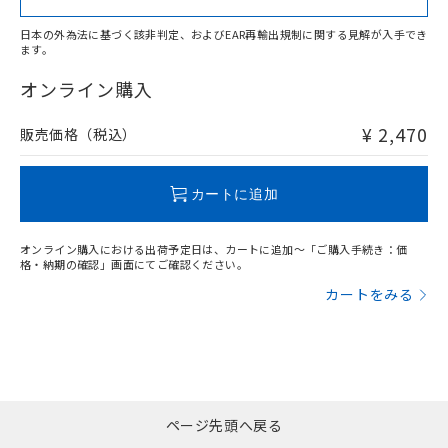
日本の外為法に基づく該非判定、およびEAR再輸出規制に関する見解が入手でき
ます。
"対応済み"や非含有の記載がされた商品であっても、流通
在庫等で未対応品が混在する可能性があります。
オンライン購入
非含有品が必要な際は、弊社営業部門もしくは販売店へお
問い合わせください。
¥ 2,470
販売価格（税込）
この製品のRoHS/REACH対応状況ページへ
カートに追加
オンライン購入における出荷予定日は、カートに追加～「ご購入手続き：価
格・納期の確認」画面にてご確認ください。
カートをみる
ページ先頭へ戻る