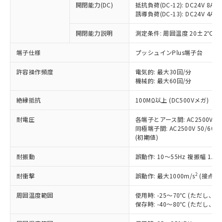
開閉能力(DC)
抵抗負荷(DC-12): DC24V 8A/DC
商品です。
誘導負荷(DC-13): DC24V 4A/DC
対応予定なし：EU RoHS指令（10物質）の
以下の条件をお読みいただき、同意のうえ
非含有に非対応の商品で、対応品を出す予
開閉能力説明
測定条件: 周囲温度 20±2℃、
ご利用ください。
定はありません。
調査・確認中：EU RoHS指令（10物質）の
端子仕様
プッシュインPlus端子台
本サービスは、当社制御機器事業取扱
※1 中国RoHS○×表
非含有の対応状況を調査中または確認中の
商品の当社在庫状況および標準価格
許容操作頻度
商品です。
電気的: 最大30回/分
(税抜)を提供させていただくもので
「○」：最大均質材料含有率が中国RoHSの
機械的: 最大60回/分
非該当品：ライセンス料など無形物で、有
す。
基準値以下であることを示します。
害物質有無と関係のない商品です。
当社制御機器事業取扱商品の中には、
絶縁抵抗
100MΩ以上 (DC500Vメガ)
「×」：最大均質材料含有率が中国RoHSの
仕入先様の事情により、非含有部品として
本サービスの対象外となる商品もある
基準値を超えていることを示します。
いたものが、含有品と判明した場合などや
当社は、これら貴社製品のうち、外国
ことをご了承ください。
耐電圧
各端子とアース間: AC2500V 50/
「－」：未確認です。当社販売部門へお問
むを得ず変更することがあります。
為替および外国貿易法に定める商品
同極端子間: AC2500V 50/60Hz
在庫状況および標準価格照会結果は、
い合わせください。
（以下｢規制貨物等」という）を輸出
(初期値)
記載している更新日時点での社内デー
*EU RoHS指令（10物質）：
または国外への提供する場合は、日本
記
タに基づき作成されるものであり、閲
説明
鉛(Pb) 1000ppm以下、 水銀(Hg) 1000ppm以下、 カド
*中国RoHS10物質の基準値 (GB/T26572)：
耐振動
誤動作: 10～55Hz 複振幅 1.
国政府の輸出許可(または役務取引許
号
覧された時点での実際の在庫および標
ミウム(Cd) 100ppm以下、
Pb(鉛) :1000ppm、 Hg(水銀) : 1000ppm、 Cd(カドミウ
可)を取得するなどの必要な手続きを
六価クロム(Cr(Ⅵ)) 1000ppm以下、ポリ臭化ビフェニル
ム) : 100ppm、
準価格とは異なる場合があることをご
類(PBB) 1000ppm以下、ポリ臭化ジフェニルエーテル類
2
耐衝撃
誤動作: 最大1000m/s
(接点開
Cr(Ⅵ)(六価クロム) : 1000ppm、 PBBs(ポリ臭化ビフェ
とります。
了承ください。
(PBDE) 1000ppm以下、フタル酸ビス(2-エチルヘキシ
○
一定数以上の在庫あり
ニル類) : 1000ppm、 PBDEs(ポリ臭化ジフェニルエーテ
当社は規制貨物を破棄する場合は、完
ル) (DEHP)(別名：DOP) 1000ppm以下、フタル酸ブチ
正式な納期状況および標準価格はお客
ル類) : 1000ppm、
周囲温度範囲
使用時: -25～70℃ (ただし
ルベンジル（BBP） 1000ppm以下、フタル酸ジブチル
全に破砕するなど、違法に輸出されな
DBP(フタル酸ジブチル) : 1000ppm、 DIBP(フタル酸ジ
様のお取引先、またはお客様担当のオ
保存時: -40～80℃ (ただし
（DBP） 1000ppm以下、フタル酸ジイソブチル
イソブチル) : 1000ppm、 BBP(フタル酸ブチルベンジ
△
一定数には満たないが在庫あり
いよう必要な手段を講じます。
ムロン制御機器販売店・当社販売員に
(DIBP) 1000ppm以下
ル) : 1000ppm、
当社は貴社製品を、核兵器、ミサイ
但し、RoHS指令で産業用監視および制御機器に対する
DEHP(フタル酸ビス(2-エチルヘキシル)) : 1000ppm