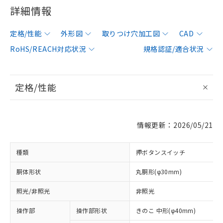
詳細情報
定格/性能
外形図
取りつけ穴加工図
CAD
RoHS/REACH対応状況
規格認証/適合状況
定格/性能
情報更新：2026/05/21
種類
押ボタンスイッチ
胴体形状
丸胴形(φ30mm)
照光/非照光
非照光
操作部
操作部形状
きのこ 中形(φ40mm)