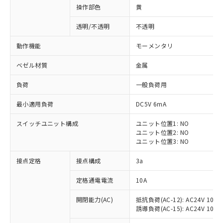
操作部色
黄
透明/不透明
不透明
動作機能
モーメンタリ
ベゼル材質
金属
負荷
一般負荷用
最小適用負荷
DC5V 6mA
スイッチユニット構成
ユニット位置1: NO
ユニット位置2: NO
ユニット位置3: NO
※1 対応状況
接点定格
接点構成
3a
対応済み：EU RoHS指令（10物質）の
定格通電電流
10A
非含有に対応した製品が提供可能な商品で
開閉能力(AC)
抵抗負荷(AC-12): AC24V 10A/A
す。
誘導負荷(AC-15): AC24V 10A/AC
対応予定：EU RoHS指令（10物質）の非含
ご利用条件
有に対応した製品に切り替える予定のある