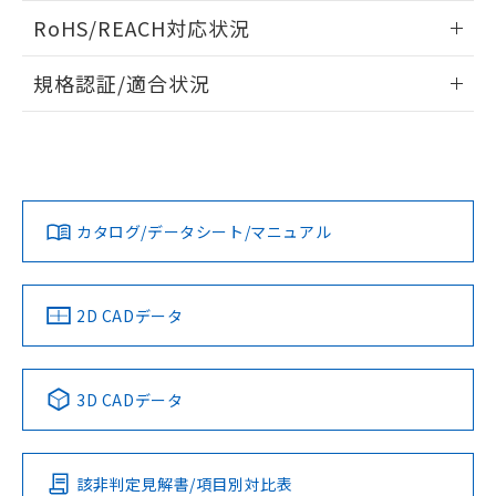
また、RoHS指令のフタル酸エステル類４
ログイン/会員登録いただくと、CADデータをダウンロー
RoHS/REACH対応状況
物質の対応では、対応完了までの期間は出
ドすることができます。
荷製品に未対応品が混在することから備考
情報更新：2026/7/29
欄に対応日を記載しておりました。
規格認証/適合状況
既に当社にて対応品への在庫切替を完了
ログイン/会員登録
EU RoHS
注意事項・凡例
A30NN-MMM-NYA-P111-NNについての規格認証/適合状況に
していることから、特段のことがない限
ついては、「カスタマーサポートセンタ お客様相談室」また
り、2022年1月12日より割愛しておりま
は貴社担当オムロン営業員または販売店にお問い合わせくだ
す。
対応状況
対応予定月
※1
※2
さい。
ダウンロードデータをご利用いただく前に、以下を必ずお読
みください。
カタログ/データシート/マニュアル
対応済み
ソフトウェアの使用条件
お問い合わせ
中国 RoHS
注意事項・凡例
2D CADデータ
中国 RoHS表
※1 ※2
3D CADデータ
Pb
Hg
Cd
Cr(VI)
該非判定見解書/項目別対比表
O
O
O
O