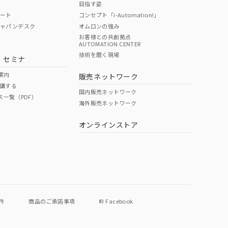
目指す姿
ポート
コンセプト「i-Automation!」
ジャパンデスク
オムロンの強み
お客様との共創拠点
AUTOMATION CENTER
DIBP
BBP
DEHP
環境保護
技術を磨く現場
・セミナ
使用期限
案内
販売ネットワーク
講する
O
O
O
e
国内販売ネットワーク
ス一覧（PDF）
海外販売ネットワーク
オンラインストア
状況ページへ
件
商品のご承諾事項
Facebook