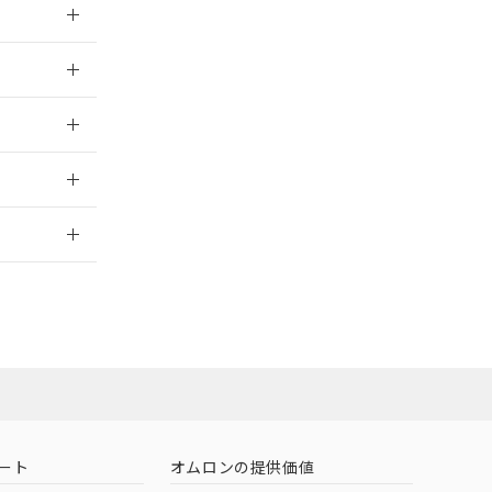
026/05/21
026/05/21
2026/7/29
社担当オムロン
お問い合わせ
ート
オムロンの提供価値