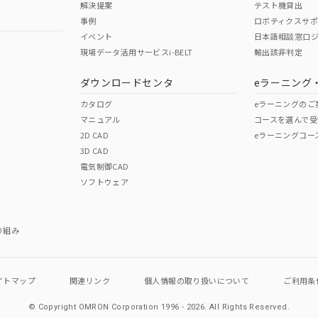
解決提案
テスト機貸出
事例
ロボティクスサ
イベント
日本語相談窓口
現場データ活用サービスi-BELT
輸出該非判定
I)
PBBs
PBDEs
DBP
ダウンロードセンタ
eラーニング
カタログ
eラーニングのご
マニュアル
コースを選んで受
O
O
O
2D CAD
eラーニングコー
3D CAD
電気制御CAD
在庫等で未対応品が混在する可能性があります。
ソフトウェア
問い合わせください。
この製品のRoHS/REACH対応
り組み
イトマップ
関連リンク
個人情報の
取り扱いについて
ご利用条
© Copyright OMRON Corporation 1996 - 2026.
All Rights Reserved.