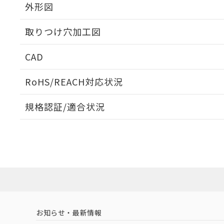
外形図
取りつけ穴加工図
CAD
ログイン/会員登録いただくと、CADデータをダウンロ
RoHS/REACH対応状況
規格認証/適合状況
EU RoHS
注意事項・凡例
A30NN-MMM-NYA-G112-NNについての規格認証/
営業員または販売店にお問い合わせください。
ダウンロードデータをご利用いただく前に、以下を必ずお読
対応状況
対応予定月
※1
※2
ソフトウェアの使用条件
対応済み
お知らせ・最新情報
中国 RoHS
注意事項・凡例