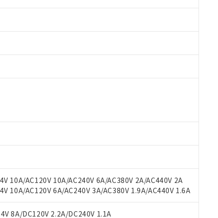
 RoHS指令（10物質）の非含有に対応した製品が提供可能な商品です
oHS指令（10物質）の非含有に対応した製品に切り替える予定のある
 RoHS指令（10物質）の非含有に非対応の商品で、対応品を出す予
 RoHS指令（10物質）の非含有の対応状況を調査中または確認中の
ンス料など無形物で、有害物質有無と関係のない商品です。
○×表
より、非含有部品としていたものが、含有品と判明した場合などやむ
みいただき、同意のうえご利用ください。
材料含有率が中国RoHSの基準値以下であることを示します。
材料含有率が中国RoHSの基準値を超えていることを示します。
、当社制御機器事業取扱商品の当社在庫状況および標準価格(税抜)
ら貴社製品のうち、外国為替および外国貿易法に定める商品（以下｢
質）：
V 10A/AC120V 10A/AC240V 6A/AC380V 2A/AC440V 2A
す。当社販売部門へお問い合わせください。
 水銀(Hg) 1000ppm以下、 カドミウム(Cd) 100ppm以下、
たは国外への提供する場合は、日本国政府の輸出許可(または役務取
 10A/AC120V 6A/AC240V 3A/AC380V 1.9A/AC440V 1.6A
000ppm以下、ポリ臭化ビフェニル類(PBB) 1000ppm以下、ポリ臭化ジフェニルエーテル類(P
事業取扱商品の中には、本サービスの対象外となる商品もあること
手続きをとります。
キシル) (DEHP)(別名：DOP) 1000ppm以下、フタル酸ブチルベンジル（BBP） 100
(GB/T26572)：
以下、フタル酸ジイソブチル (DIBP) 1000ppm以下
び標準価格照会結果は、記載している更新日時点での社内データに
物を破棄する場合は、完全に破砕するなど、違法に輸出されないよ
(水銀) : 1000ppm、 Cd(カドミウム) : 100ppm、
V 8A/DC120V 2.2A/DC240V 1.1A
業用監視および制御機器に対する適用除外項目は除く。