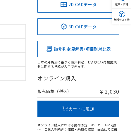
2D CADデータ
在庫・価格
無料テスト機
3D CADデータ
該非判定見解書/項目別対比表
日本の外為法に基づく該非判定、およびEAR再輸出規
制に関する見解が入手できます。
オンライン購入
¥ 2,030
販売価格（税込）
カートに追加
オンライン購入における出荷予定日は、カートに追加
～「ご購入手続き：価格・納期の確認」画面にてご確