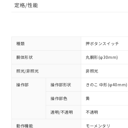
定格/性能
種類
押ボタンスイッチ
胴体形状
丸胴形(φ30mm)
照光/非照光
非照光
操作部
操作部形状
きのこ 中形(φ40mm)
操作部色
黄
透明/不透明
不透明
動作機能
モーメンタリ