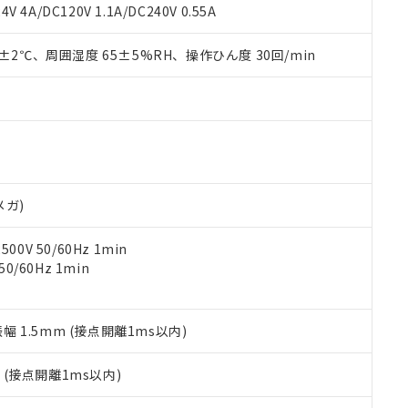
覧された時点での実際の在庫および標準価格とは異なる場合がある
1000ppm、 PBBs(ポリ臭化ビフェニル類) : 1000ppm、 PBDEs(ポリ臭化ジフェニルエーテル類
物質については閾値を超える意図的な使用がないことを確認しています。
V 4A/DC120V 1.1A/DC240V 0.55A
上の在庫あり
 1000ppm、 DIBP(フタル酸ジイソブチル) : 1000ppm、 BBP(フタル酸ブチルベンジル) :
品を、核兵器、ミサイル、化学兵器、生物兵器またはその他武器並
チルヘキシル)) : 1000ppm
況および標準価格はお客様のお取引先、またはお客様担当のオムロ
用いたしません。
0±2℃、周囲湿度 65±5%RH、操作ひん度 30回/min
ご相談ください。
は満たないが在庫あり
製品を第三者に販売する場合は、上記1、2および3の内容を当該第
機器販売店や当社販売拠点は「
販売ネットワーク
」をご確認くだ
販売先および販売に係わる関係者が違法に輸出するおそれがある場
用期限
び標準価格結果を当社の事前の承諾なく第三者に漏洩または開示し
え状況などにより、予定月が前後することがあります。
(最新の在庫状況については、お客様のお取引先、またはお客様担当
（10物質）のすべてが基準値以下であることを示します。
店・当社販売員にご確認ください)
能（部品リスト作成サービス）をご利用いただくには、I-Webメン
使用状況下において有害物質が外部に漏えいし、環境に深刻な影響を
あります。
機種、また在庫状況の情報を公開していない機種
ェブサイト上で当社にご登録された部品リストについて、当社およ
書ダウンロード
す。当社販売部門へお問い合わせください。
品・サービスに関するお客様との取引・商談に必要な範囲で利用す
合意する
キャンセル
メガ)
書をダウンロードすることができます。
利用者とは、
"個人情報の共同利用に関して"
の「1.共同利用者の
0V 50/60Hz 1min
します。
10物質）の非含有証明書
0/60Hz 1min
明書（当社基準）
日時点で非含有を証明するもので、過去に遡って非含有を証明するも
令のフタル酸エステル類４物質の対応では、対応完了までの期間は出
備考欄に対応日を記載しておりました。
振幅 1.5mm (接点開離1ms以内)
品への在庫切替を完了していることから、特段のことがない限り、20
す。
2
(接点開離1ms以内)