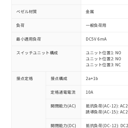
ベゼル材質
金属
負荷
一般負荷用
最小適用負荷
DC5V 6mA
※1 対応状況
スイッチユニット構成
ユニット位置1: NO
対応済み：EU
ユニット位置2: NO
対応予定：EU R
ユニット位置3: NC
対応予定なし：EU
調査・確認中：EU
ご利用条件
接点定格
接点構成
2a+1b
非該当品：ライセ
※1 中国RoHS
仕入先様の事情に
定格通電電流
10A
があります。
以下の条件をお読
「○」：最大均質
「×」：最大均質
本サービスは
当社は、これ
*EU RoHS指令（10物
開閉能力(AC)
抵抗負荷(AC-12): AC24
「－」：未確認で
鉛(Pb) 1000ppm以下、
くものです。
う）を輸出ま
誘導負荷(AC-15): AC24V
記
説明
六価クロム(Cr(Ⅵ)) 1
当社制御機器
などの必要な
フタル酸ビス(2-エチルヘ
号
*中国RoHS10物質の基準値 
ル（DBP） 1000ppm
在庫状況およ
当社は規制貨
Pb(鉛) :1000ppm、 Hg
開閉能力(DC)
抵抗負荷(DC-12): DC24
但し、RoHS指令で産