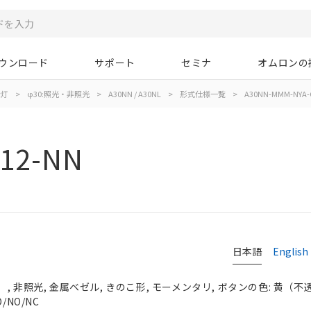
ウンロード
サポート
セミナ
オムロンの
示灯
>
φ30:照光・非照光
>
A30NN / A30NL
>
形式仕様一覧
>
A30NN-MMM-NYA-
12-NN
日本語
English
 非照光, 金属ベゼル, きのこ形, モーメンタリ, ボタンの色: 黄（不透明）
/NO/NC