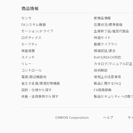
商品情報
中国 RoHS表
※1 ※2
センサ
新商品情報
FAシステム機器
在庫状況/標準価格
Pb
Hg
Cd
Cr(V
モーション/ドライブ
生産終了品/推奨代替品
ロボティクス
特設サイト
セーフティ
動画ライブラリ
検査装置
規格認証/適合
O
O
O
O
スイッチ
RoHS/REACH対応
リレー
カタログ/マニュアル訂正
コントロール
技術解説
"対応済み"や非含有の記載がされた商品であっても、流通
電源/周辺機器他
使用上の注意事項
非含有品が必要な際は、弊社営業部門もしくは販売店へお
省エネ支援/環境対策機器
製品に関するFAQ
目的・仕様から探す
FA用語辞典
改善・活用事例から探す
製品セキュリティへの取
OMRON Corporation
ヘルプ
サ