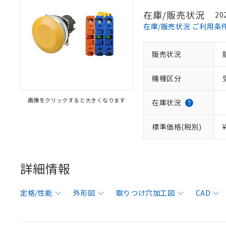
在庫/販売状況
20
在庫/販売状況 ご利用条
販売状況
機種区分
画像をクリックすると大きくなります
在庫状況
標準価格(税別)
詳細情報
定格/性能
外形図
取りつけ穴加工図
CAD