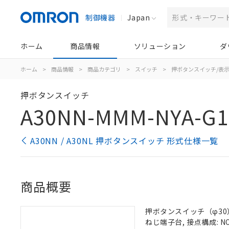
制御機器
Japan
ホーム
商品情報
ソリューション
ダ
ホーム
>
商品情報
>
商品カテゴリ
>
スイッチ
>
押ボタンスイッチ/表
押ボタンスイッチ
A30NN-MMM-NYA-G1
A30NN / A30NL 押ボタンスイッチ 形式仕様一覧
商品概要
押ボタンスイッチ（φ30）,
ねじ端子台, 接点構成: NO