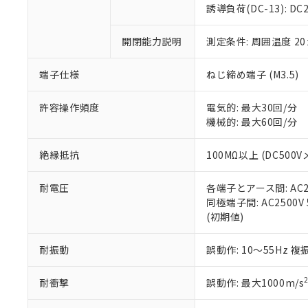
のであり、閲
ます。
Cr(Ⅵ)(六価クロム) : 
フタル酸エステル類の４
誘導負荷(DC-13): DC24
○
一定数以
DBP(フタル酸ジブチル) :
い。
当社は貴社製
DEHP(フタル酸ビス(2-エ
正式な納期状
置等に一切使
開閉能力説明
測定条件: 周囲温度 2
当社販売員に
※2 対応予定月
△
一定数に
当社は、貴社
オムロン制御
また当社は、
※2 環境保護使
在庫状況およ
部品在庫の切り替
たしません。
端子仕様
ねじ締め端子 (M3.5)
－
在庫なし
す。
「ｅ」：有害物質
機器販売
マイパーツ機
「10」：通常の
許容操作頻度
電気的: 最大30回/分
ている必要が
味します。
機械的: 最大60回/分
空
受注生産
お客様が当ウ
※3 非含有証明
「－」：未確認で
白
が、当社の製
絶縁抵抗
100MΩ以上 (DC500V
さい。
下記の非含有証明
※当社の共同
耐電圧
各端子とアース間: AC250
いる法人を指
EU RoHS指令（
同極端子間: AC2500V 5
51物質の非含有証
(初期値)
※本証明書は発行
また、RoHS指
混在することから
耐振動
誤動作: 10～55Hz 複
既に当社にて対応
り割愛しておりま
耐衝撃
誤動作: 最大1000m/s