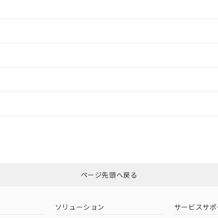
情報更新：2
情報更新：2
ードすることができます。
情報更新：
ログイン/会員登録
適合状況については、「カスタマーサポートセンタ お客様相談室」または貴
みください。
非含有証明書
※3
ページ先頭へ戻る
ダウンロードはこちら
ソリューション
サービスサポ