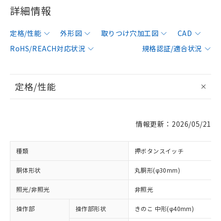
詳細情報
定格/性能
外形図
取りつけ穴加工図
CAD
RoHS/REACH対応状況
規格認証/適合状況
定格/性能
情報更新：2026/05/21
種類
押ボタンスイッチ
胴体形状
丸胴形(φ30mm)
照光/非照光
非照光
操作部
操作部形状
きのこ 中形(φ40mm)