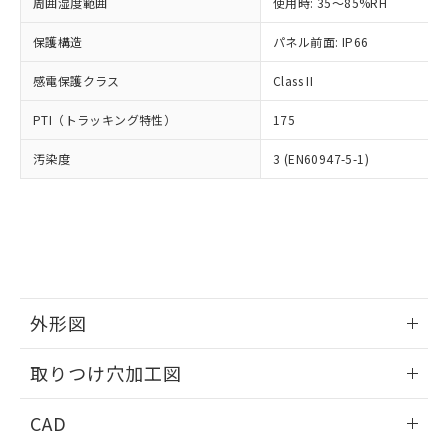
ご相談ください。
周囲湿度範囲
使用時: 35～85%RH
適用除外項目は除く。
ル、化学兵器、生物兵器またはその他
－
在庫なし(最新の在庫状況につ
オムロン制御機器販売店や当社販売拠
フタル酸エステル類の４物質については閾値を超える意
武器並びにこれらの製造装置等に一切
いては、お客様のお取引先、ま
図的な使用がないことを確認しています。
保護構造
パネル前面: IP66
点は「
販売ネットワーク
」をご確認
※2 環境保護使用期限
使用いたしません。
たはお客様担当のオムロン制御
ください。
当社は、貴社製品を第三者に販売する
感電保護クラス
Class II
機器販売店・当社販売員にご確
在庫状況および標準価格結果を当社の
※2 対応予定月
「ｅ」：有害物質（10物質）のすべてが基
場合は、上記1、2および3の内容を当
認ください)
事前の承諾なく第三者に漏洩または開
準値以下であることを示します。
PTI（トラッキング特性）
175
該第三者に通知します。また当社は、
示しないようお願いします。
部品在庫の切り替え状況などにより、予定
「10」：通常の使用状況下において有害物
販売先および販売に係わる関係者が違
マイパーツ機能（部品リスト作成サー
空
受注生産機種、また在庫状況の
汚染度
3 (EN60947-5-1)
月が前後することがあります。
質が外部に漏えいし、環境に深刻な影響を
法に輸出するおそれがある場合は、取
ビス）をご利用いただくには、I-Web
白
情報を公開していない機種
及ぼさない年数を意味します。
り引きをいたしません。
メンバーズにご登録されている必要が
「－」：未確認です。当社販売部門へお問
あります。
い合わせください。
お客様が当ウェブサイト上で当社にご
※3 非含有証明書ダウンロード
登録された部品リストについて、当社
および当社の共同利用者が、当社の製
下記の非含有証明書をダウンロードするこ
品・サービスに関するお客様との取
とができます。
合意する
キャンセル
引・商談に必要な範囲で利用すること
外形図
をご了承ください。
EU RoHS指令（10物質）の非含有証明書
※当社の共同利用者とは、
情報更新：2026/05/21
"個人情報
取りつけ穴加工図
51物質の非含有証明書（当社基準）
の共同利用に関して"
の「1.共同利
※本証明書は発行日時点で非含有を証明す
用者の範囲」に記載されている法人を
情報更新：2026/05/21
るもので、過去に遡って非含有を証明する
CAD
指します。
ものではありません。