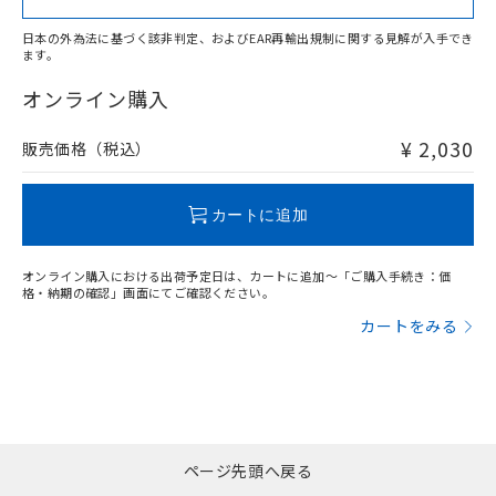
日本の外為法に基づく該非判定、およびEAR再輸出規制に関する見解が入手でき
ます。
"対応済み"や非含有の記載がされた商品であっても、流通
在庫等で未対応品が混在する可能性があります。
オンライン購入
非含有品が必要な際は、弊社営業部門もしくは販売店へお
問い合わせください。
¥ 2,030
販売価格（税込）
この製品のRoHS/REACH対応状況ページへ
カートに追加
オンライン購入における出荷予定日は、カートに追加～「ご購入手続き：価
格・納期の確認」画面にてご確認ください。
カートをみる
ページ先頭へ戻る