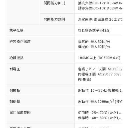
開閉能力(DC)
抵抗負荷(DC-12): DC24V 8A/DC
商品です。
誘導負荷(DC-13): DC24V 4A/DC
対応予定なし：EU RoHS指令（10物質）の
以下の条件をお読みいただき、同意のうえ
非含有に非対応の商品で、対応品を出す予
開閉能力説明
測定条件: 周囲温度 20±2℃、
ご利用ください。
定はありません。
調査・確認中：EU RoHS指令（10物質）の
端子仕様
ねじ締め端子 (M3.5)
本サービスは、当社制御機器事業取扱
※1 中国RoHS○×表
非含有の対応状況を調査中または確認中の
商品の当社在庫状況および標準価格
許容操作頻度
商品です。
電気的: 最大30回/分
(税抜)を提供させていただくもので
「○」：最大均質材料含有率が中国RoHSの
機械的: 最大60回/分
非該当品：ライセンス料など無形物で、有
す。
基準値以下であることを示します。
害物質有無と関係のない商品です。
当社制御機器事業取扱商品の中には、
絶縁抵抗
100MΩ以上 (DC500Vメガ)
「×」：最大均質材料含有率が中国RoHSの
仕入先様の事情により、非含有部品として
本サービスの対象外となる商品もある
基準値を超えていることを示します。
いたものが、含有品と判明した場合などや
当社は、これら貴社製品のうち、外国
ことをご了承ください。
耐電圧
各端子とアース間: AC2500V 50/
「－」：未確認です。当社販売部門へお問
むを得ず変更することがあります。
為替および外国貿易法に定める商品
同極端子間: AC2500V 50/60Hz
在庫状況および標準価格照会結果は、
い合わせください。
（以下｢規制貨物等」という）を輸出
(初期値)
記載している更新日時点での社内デー
*EU RoHS指令（10物質）：
または国外への提供する場合は、日本
記
タに基づき作成されるものであり、閲
説明
鉛(Pb) 1000ppm以下、 水銀(Hg) 1000ppm以下、 カド
*中国RoHS10物質の基準値 (GB/T26572)：
耐振動
誤動作: 10～55Hz 複振幅 1.
国政府の輸出許可(または役務取引許
号
覧された時点での実際の在庫および標
ミウム(Cd) 100ppm以下、
Pb(鉛) :1000ppm、 Hg(水銀) : 1000ppm、 Cd(カドミウ
可)を取得するなどの必要な手続きを
六価クロム(Cr(Ⅵ)) 1000ppm以下、ポリ臭化ビフェニル
ム) : 100ppm、
準価格とは異なる場合があることをご
類(PBB) 1000ppm以下、ポリ臭化ジフェニルエーテル類
2
耐衝撃
誤動作: 最大1000m/s
(接点開
Cr(Ⅵ)(六価クロム) : 1000ppm、 PBBs(ポリ臭化ビフェ
とります。
了承ください。
(PBDE) 1000ppm以下、フタル酸ビス(2-エチルヘキシ
○
一定数以上の在庫あり
ニル類) : 1000ppm、 PBDEs(ポリ臭化ジフェニルエーテ
当社は規制貨物を破棄する場合は、完
ル) (DEHP)(別名：DOP) 1000ppm以下、フタル酸ブチ
正式な納期状況および標準価格はお客
ル類) : 1000ppm、
周囲温度範囲
使用時: -25～70℃ (ただし
ルベンジル（BBP） 1000ppm以下、フタル酸ジブチル
全に破砕するなど、違法に輸出されな
DBP(フタル酸ジブチル) : 1000ppm、 DIBP(フタル酸ジ
様のお取引先、またはお客様担当のオ
保存時: -40～80℃ (ただし
（DBP） 1000ppm以下、フタル酸ジイソブチル
イソブチル) : 1000ppm、 BBP(フタル酸ブチルベンジ
△
一定数には満たないが在庫あり
いよう必要な手段を講じます。
ムロン制御機器販売店・当社販売員に
(DIBP) 1000ppm以下
ル) : 1000ppm、
当社は貴社製品を、核兵器、ミサイ
但し、RoHS指令で産業用監視および制御機器に対する
DEHP(フタル酸ビス(2-エチルヘキシル)) : 1000ppm