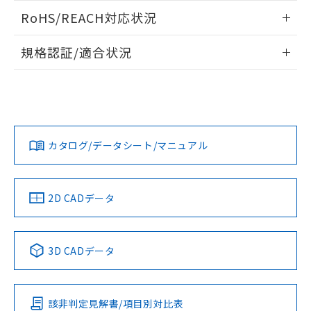
また、RoHS指令のフタル酸エステル類４
ログイン/会員登録いただくと、CADデータをダウンロー
RoHS/REACH対応状況
物質の対応では、対応完了までの期間は出
ドすることができます。
荷製品に未対応品が混在することから備考
情報更新：2026/7/29
欄に対応日を記載しておりました。
規格認証/適合状況
既に当社にて対応品への在庫切替を完了
ログイン/会員登録
EU RoHS
注意事項・凡例
A30NN-MMM-NYA-G111-NNについての規格認証/適合状況に
していることから、特段のことがない限
ついては、「カスタマーサポートセンタ お客様相談室」また
り、2022年1月12日より割愛しておりま
は貴社担当オムロン営業員または販売店にお問い合わせくだ
す。
対応状況
対応予定月
※1
※2
さい。
ダウンロードデータをご利用いただく前に、以下を必ずお読
みください。
カタログ/データシート/マニュアル
対応済み
ソフトウェアの使用条件
お問い合わせ
中国 RoHS
注意事項・凡例
2D CADデータ
中国 RoHS表
※1 ※2
3D CADデータ
Pb
Hg
Cd
Cr(VI)
該非判定見解書/項目別対比表
O
O
O
O