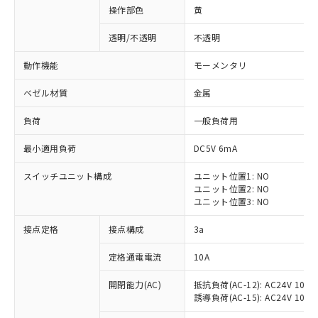
操作部色
黄
透明/不透明
不透明
動作機能
モーメンタリ
ベゼル材質
金属
負荷
一般負荷用
最小適用負荷
DC5V 6mA
スイッチユニット構成
ユニット位置1: NO
ユニット位置2: NO
ユニット位置3: NO
※1 対応状況
接点定格
接点構成
3a
対応済み：EU RoHS指令（10物質）の
定格通電電流
10A
非含有に対応した製品が提供可能な商品で
開閉能力(AC)
抵抗負荷(AC-12): AC24V 10A/A
す。
誘導負荷(AC-15): AC24V 10A/AC
対応予定：EU RoHS指令（10物質）の非含
ご利用条件
有に対応した製品に切り替える予定のある