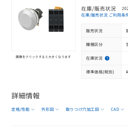
在庫/販売状況
20
在庫/販売状況 ご利用条
販売状況
機種区分
画像をクリックすると大きくなります
在庫状況
標準価格(税別)
詳細情報
定格/性能
外形図
取りつけ穴加工図
CAD