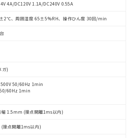
覧された時点での実際の在庫および標準価格とは異なる場合がある
1000ppm、 PBBs(ポリ臭化ビフェニル類) : 1000ppm、 PBDEs(ポリ臭化ジフェニルエーテル類
物質については閾値を超える意図的な使用がないことを確認しています。
V 4A/DC120V 1.1A/DC240V 0.55A
上の在庫あり
 1000ppm、 DIBP(フタル酸ジイソブチル) : 1000ppm、 BBP(フタル酸ブチルベンジル) :
品を、核兵器、ミサイル、化学兵器、生物兵器またはその他武器並
チルヘキシル)) : 1000ppm
況および標準価格はお客様のお取引先、またはお客様担当のオムロ
用いたしません。
0±2℃、周囲湿度 65±5%RH、操作ひん度 30回/min
ご相談ください。
は満たないが在庫あり
製品を第三者に販売する場合は、上記1、2および3の内容を当該第
機器販売店や当社販売拠点は「
販売ネットワーク
」をご確認くだ
販売先および販売に係わる関係者が違法に輸出するおそれがある場
用期限
び標準価格結果を当社の事前の承諾なく第三者に漏洩または開示し
え状況などにより、予定月が前後することがあります。
子台
(最新の在庫状況については、お客様のお取引先、またはお客様担当
（10物質）のすべてが基準値以下であることを示します。
店・当社販売員にご確認ください)
能（部品リスト作成サービス）をご利用いただくには、I-Webメン
使用状況下において有害物質が外部に漏えいし、環境に深刻な影響を
あります。
機種、また在庫状況の情報を公開していない機種
ェブサイト上で当社にご登録された部品リストについて、当社およ
書ダウンロード
す。当社販売部門へお問い合わせください。
品・サービスに関するお客様との取引・商談に必要な範囲で利用す
合意する
キャンセル
メガ)
書をダウンロードすることができます。
利用者とは、
"個人情報の共同利用に関して"
の「1.共同利用者の
0V 50/60Hz 1min
します。
10物質）の非含有証明書
0/60Hz 1min
明書（当社基準）
日時点で非含有を証明するもので、過去に遡って非含有を証明するも
令のフタル酸エステル類４物質の対応では、対応完了までの期間は出
備考欄に対応日を記載しておりました。
振幅 1.5mm (接点開離1ms以内)
品への在庫切替を完了していることから、特段のことがない限り、20
す。
2
(接点開離1ms以内)