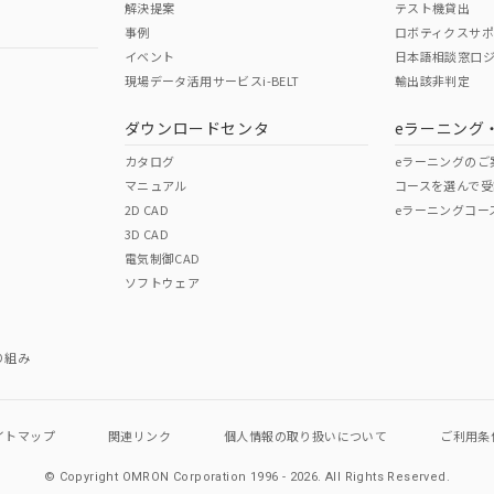
解決提案
テスト機貸出
事例
ロボティクスサ
イベント
日本語相談窓口
現場データ活用サービスi-BELT
輸出該非判定
I)
PBBs
PBDEs
DBP
ダウンロードセンタ
eラーニング
カタログ
eラーニングのご
マニュアル
コースを選んで受
O
O
O
2D CAD
eラーニングコー
3D CAD
電気制御CAD
在庫等で未対応品が混在する可能性があります。
ソフトウェア
問い合わせください。
この製品のRoHS/REACH対応
り組み
イトマップ
関連リンク
個人情報の
取り扱いについて
ご利用条
© Copyright OMRON Corporation 1996 - 2026.
All Rights Reserved.