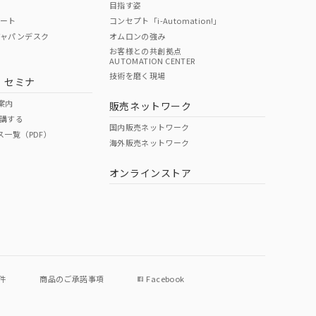
目指す姿
ポート
コンセプト「i-Automation!」
ジャパンデスク
オムロンの強み
お客様との共創拠点
AUTOMATION CENTER
DIBP
BBP
DEHP
環境保護
技術を磨く現場
・セミナ
使用期限
案内
販売ネットワーク
講する
O
O
O
e
国内販売ネットワーク
ス一覧（PDF）
海外販売ネットワーク
オンラインストア
状況ページへ
件
商品のご承諾事項
Facebook