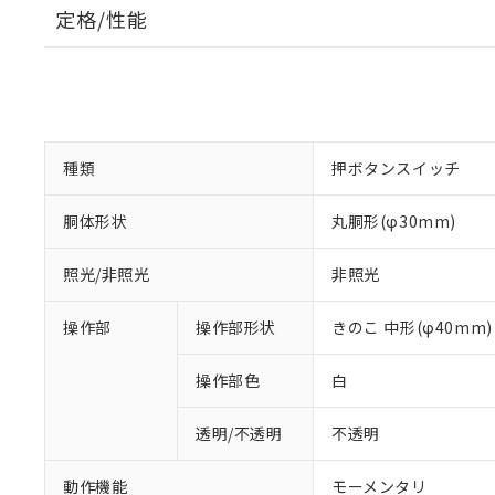
定格/性能
種類
押ボタンスイッチ
胴体形状
丸胴形(φ30mm)
照光/非照光
非照光
操作部
操作部形状
きのこ 中形(φ40mm)
操作部色
白
透明/不透明
不透明
動作機能
モーメンタリ