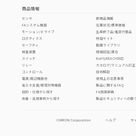
商品情報
中国 RoHS表
※1 ※2
センサ
新商品情報
FAシステム機器
在庫状況/標準価格
Pb
Hg
Cd
Cr(V
モーション/ドライブ
生産終了品/推奨代替品
ロボティクス
特設サイト
セーフティ
動画ライブラリ
検査装置
規格認証/適合
O
O
O
O
スイッチ
RoHS/REACH対応
リレー
カタログ/マニュアル訂正
コントロール
技術解説
"対応済み"や非含有の記載がされた商品であっても、流通
電源/周辺機器他
使用上の注意事項
非含有品が必要な際は、弊社営業部門もしくは販売店へお
省エネ支援/環境対策機器
製品に関するFAQ
目的・仕様から探す
FA用語辞典
改善・活用事例から探す
製品セキュリティへの取
OMRON Corporation
ヘルプ
サ