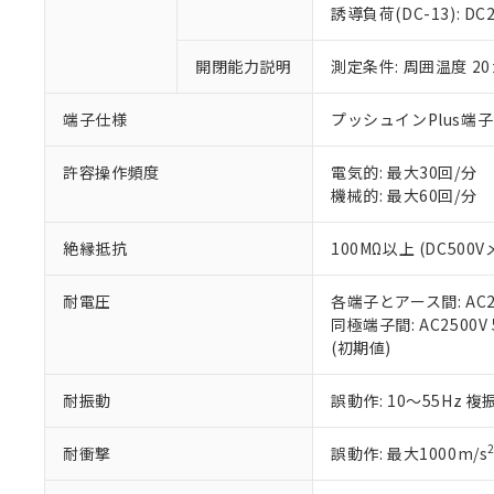
のであり、閲
ます。
Cr(Ⅵ)(六価クロム) : 
フタル酸エステル類の４
誘導負荷(DC-13): DC24
○
一定数以
DBP(フタル酸ジブチル) :
い。
当社は貴社製
DEHP(フタル酸ビス(2-エ
正式な納期状
置等に一切使
開閉能力説明
測定条件: 周囲温度 2
当社販売員に
※2 対応予定月
△
一定数に
当社は、貴社
オムロン制御
また当社は、
※2 環境保護使
在庫状況およ
部品在庫の切り替
たしません。
端子仕様
プッシュインPlus端
－
在庫なし
す。
「ｅ」：有害物質
機器販売
マイパーツ機
「10」：通常の
許容操作頻度
電気的: 最大30回/分
ている必要が
味します。
機械的: 最大60回/分
空
受注生産
お客様が当ウ
※3 非含有証明
「－」：未確認で
白
が、当社の製
絶縁抵抗
100MΩ以上 (DC500V
さい。
下記の非含有証明
※当社の共同
耐電圧
各端子とアース間: AC250
いる法人を指
EU RoHS指令（
同極端子間: AC2500V 5
51物質の非含有証
(初期値)
※本証明書は発行
また、RoHS指
混在することから
耐振動
誤動作: 10～55Hz 複
既に当社にて対応
り割愛しておりま
耐衝撃
誤動作: 最大1000m/s