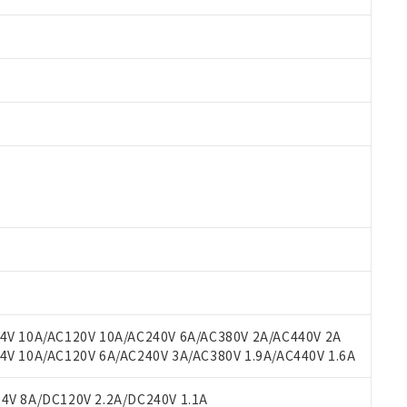
 RoHS指令（10物質）の非含有に対応した製品が提供可能な商品です
oHS指令（10物質）の非含有に対応した製品に切り替える予定のある
 RoHS指令（10物質）の非含有に非対応の商品で、対応品を出す予
 RoHS指令（10物質）の非含有の対応状況を調査中または確認中の
ンス料など無形物で、有害物質有無と関係のない商品です。
○×表
より、非含有部品としていたものが、含有品と判明した場合などやむ
みいただき、同意のうえご利用ください。
材料含有率が中国RoHSの基準値以下であることを示します。
材料含有率が中国RoHSの基準値を超えていることを示します。
、当社制御機器事業取扱商品の当社在庫状況および標準価格(税抜)
ら貴社製品のうち、外国為替および外国貿易法に定める商品（以下｢
質）：
V 10A/AC120V 10A/AC240V 6A/AC380V 2A/AC440V 2A
す。当社販売部門へお問い合わせください。
 水銀(Hg) 1000ppm以下、 カドミウム(Cd) 100ppm以下、
たは国外への提供する場合は、日本国政府の輸出許可(または役務取
 10A/AC120V 6A/AC240V 3A/AC380V 1.9A/AC440V 1.6A
000ppm以下、ポリ臭化ビフェニル類(PBB) 1000ppm以下、ポリ臭化ジフェニルエーテル類(P
事業取扱商品の中には、本サービスの対象外となる商品もあること
手続きをとります。
キシル) (DEHP)(別名：DOP) 1000ppm以下、フタル酸ブチルベンジル（BBP） 100
(GB/T26572)：
以下、フタル酸ジイソブチル (DIBP) 1000ppm以下
び標準価格照会結果は、記載している更新日時点での社内データに
物を破棄する場合は、完全に破砕するなど、違法に輸出されないよ
(水銀) : 1000ppm、 Cd(カドミウム) : 100ppm、
V 8A/DC120V 2.2A/DC240V 1.1A
業用監視および制御機器に対する適用除外項目は除く。