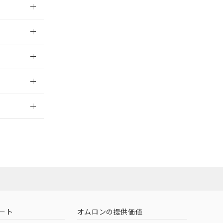
026/05/21
026/05/21
2026/7/29
社担当オムロン
お問い合わせ
ート
オムロンの提供価値