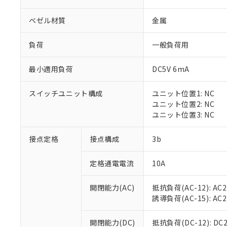
ベゼル材質
金属
負荷
一般負荷用
最小適用負荷
DC5V 6mA
※1 対応状況
スイッチユニット構成
ユニット位置1: NC
対応済み：EU
ユニット位置2: NC
対応予定：EU R
ユニット位置3: NC
対応予定なし：EU
調査・確認中：EU
ご利用条件
接点定格
接点構成
3b
非該当品：ライセ
※1 中国RoHS
仕入先様の事情に
定格通電電流
10A
があります。
以下の条件をお読
「○」：最大均質
「×」：最大均質
本サービスは
当社は、これ
*EU RoHS指令（10物
開閉能力(AC)
抵抗負荷(AC-12): AC24
「－」：未確認で
鉛(Pb) 1000ppm以下、
くものです。
う）を輸出ま
誘導負荷(AC-15): AC24V
記
説明
六価クロム(Cr(Ⅵ)) 1
当社制御機器
などの必要な
フタル酸ビス(2-エチルヘ
号
*中国RoHS10物質の基準値 
ル（DBP） 1000ppm
在庫状況およ
当社は規制貨
Pb(鉛) :1000ppm、 Hg
開閉能力(DC)
抵抗負荷(DC-12): DC24
但し、RoHS指令で産