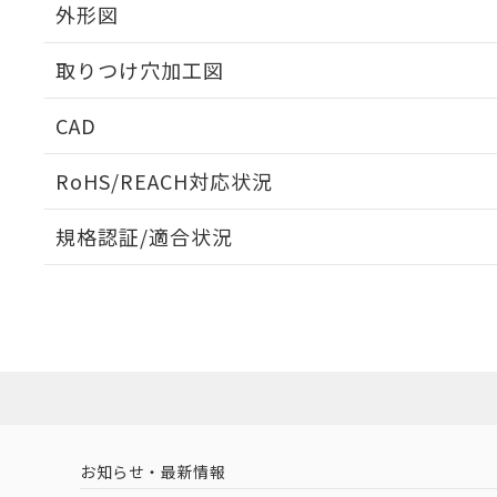
外形図
取りつけ穴加工図
CAD
ログイン/会員登録いただくと、CADデータをダウンロ
RoHS/REACH対応状況
規格認証/適合状況
EU RoHS
注意事項・凡例
A30NN-MMM-NWA-P222-NNについての規格認証/
営業員または販売店にお問い合わせください。
ダウンロードデータをご利用いただく前に、以下を必ずお読
対応状況
対応予定月
※1
※2
ソフトウェアの使用条件
対応済み
お知らせ・最新情報
中国 RoHS
注意事項・凡例