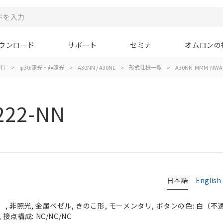
ウンロード
サポート
セミナ
オムロンの
示灯
>
φ30:照光・非照光
>
A30NN / A30NL
>
形式仕様一覧
>
A30NN-MMM-NWA-
222-NN
日本語
English
 非照光, 金属ベゼル, きのこ形, モーメンタリ, ボタンの色: 白（不透明）
接点構成: NC/NC/NC