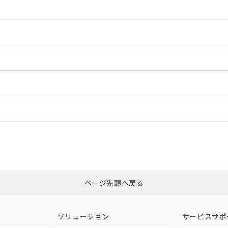
情報更新：2
情報更新：2
ードすることができます。
情報更新：
ログイン/会員登録
適合状況については、「カスタマーサポートセンタ お客様相談室」または貴
みください。
非含有証明書
※3
ページ先頭へ戻る
ダウンロードはこちら
ソリューション
サービスサポ