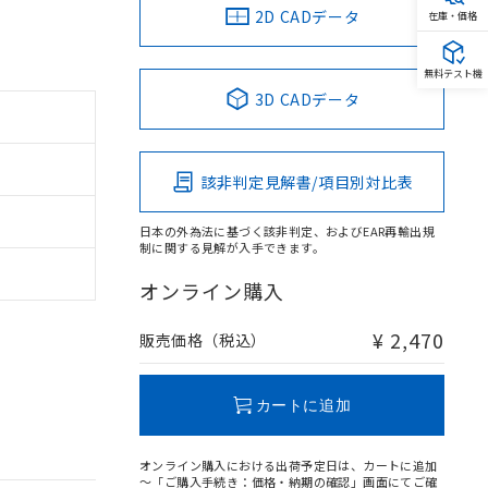
2D CADデータ
在庫・価格
無料テスト機
3D CADデータ
該非判定見解書/項目別対比表
日本の外為法に基づく該非判定、およびEAR再輸出規
制に関する見解が入手できます。
オンライン購入
¥ 2,470
販売価格（税込）
カートに追加
オンライン購入における出荷予定日は、カートに追加
～「ご購入手続き：価格・納期の確認」画面にてご確