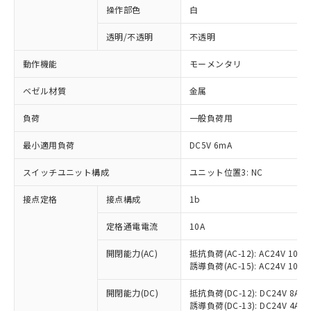
操作部色
白
透明/不透明
不透明
動作機能
モーメンタリ
ベゼル材質
金属
負荷
一般負荷用
最小適用負荷
DC5V 6mA
スイッチユニット構成
ユニット位置3: NC
接点定格
接点構成
1b
※1 対応状況
定格通電電流
10A
対応済み：EU RoHS指令（10物質）の
非含有に対応した製品が提供可能な商品で
開閉能力(AC)
抵抗負荷(AC-12): AC24V 10A/A
誘導負荷(AC-15): AC24V 10A/AC
す。
対応予定：EU RoHS指令（10物質）の非含
ご利用条件
開閉能力(DC)
抵抗負荷(DC-12): DC24V 8A/DC
有に対応した製品に切り替える予定のある
誘導負荷(DC-13): DC24V 4A/DC