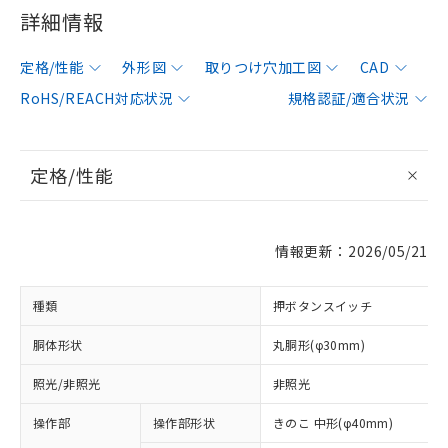
詳細情報
定格/性能
外形図
取りつけ穴加工図
CAD
RoHS/REACH対応状況
規格認証/適合状況
定格/性能
情報更新：2026/05/21
種類
押ボタンスイッチ
胴体形状
丸胴形(φ30mm)
照光/非照光
非照光
操作部
操作部形状
きのこ 中形(φ40mm)