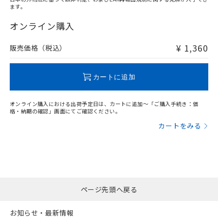
ます。
"対応済み"や非含有の記載がされた商品であっても、流通
在庫等で未対応品が混在する可能性があります。
オンライン購入
非含有品が必要な際は、弊社営業部門もしくは販売店へお
問い合わせください。
¥ 1,360
販売価格（税込）
この製品のRoHS/REACH対応状況ページへ
カートに追加
オンライン購入における出荷予定日は、カートに追加～「ご購入手続き：価
格・納期の確認」画面にてご確認ください。
カートをみる
ページ先頭へ戻る
お知らせ・最新情報