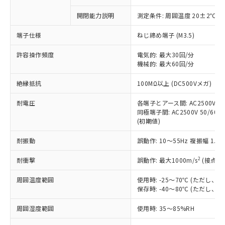
商品です。
対応予定なし：EU RoHS指令（10物質）の
開閉能力説明
測定条件: 周囲温度 20±2℃、
以下の条件をお読みいただき、同意のうえ
非含有に非対応の商品で、対応品を出す予
ご利用ください。
定はありません。
端子仕様
ねじ締め端子 (M3.5)
調査・確認中：EU RoHS指令（10物質）の
本サービスは、当社制御機器事業取扱
※1 中国RoHS○×表
非含有の対応状況を調査中または確認中の
許容操作頻度
電気的: 最大30回/分
商品の当社在庫状況および標準価格
商品です。
機械的: 最大60回/分
(税抜)を提供させていただくもので
「○」：最大均質材料含有率が中国RoHSの
非該当品：ライセンス料など無形物で、有
す。
絶縁抵抗
基準値以下であることを示します。
100MΩ以上 (DC500Vメガ)
害物質有無と関係のない商品です。
当社制御機器事業取扱商品の中には、
「×」：最大均質材料含有率が中国RoHSの
仕入先様の事情により、非含有部品として
本サービスの対象外となる商品もある
耐電圧
各端子とアース間: AC2500V 50/
基準値を超えていることを示します。
いたものが、含有品と判明した場合などや
当社は、これら貴社製品のうち、外国
ことをご了承ください。
同極端子間: AC2500V 50/60Hz
「－」：未確認です。当社販売部門へお問
むを得ず変更することがあります。
為替および外国貿易法に定める商品
(初期値)
在庫状況および標準価格照会結果は、
い合わせください。
（以下｢規制貨物等」という）を輸出
記載している更新日時点での社内デー
*EU RoHS指令（10物質）：
または国外への提供する場合は、日本
耐振動
誤動作: 10～55Hz 複振幅 1.
記
タに基づき作成されるものであり、閲
説明
鉛(Pb) 1000ppm以下、 水銀(Hg) 1000ppm以下、 カド
*中国RoHS10物質の基準値 (GB/T26572)：
国政府の輸出許可(または役務取引許
号
覧された時点での実際の在庫および標
ミウム(Cd) 100ppm以下、
Pb(鉛) :1000ppm、 Hg(水銀) : 1000ppm、 Cd(カドミウ
2
耐衝撃
誤動作: 最大1000m/s
(接点開
可)を取得するなどの必要な手続きを
六価クロム(Cr(Ⅵ)) 1000ppm以下、ポリ臭化ビフェニル
ム) : 100ppm、
準価格とは異なる場合があることをご
類(PBB) 1000ppm以下、ポリ臭化ジフェニルエーテル類
Cr(Ⅵ)(六価クロム) : 1000ppm、 PBBs(ポリ臭化ビフェ
とります。
了承ください。
(PBDE) 1000ppm以下、フタル酸ビス(2-エチルヘキシ
○
一定数以上の在庫あり
ニル類) : 1000ppm、 PBDEs(ポリ臭化ジフェニルエーテ
周囲温度範囲
使用時: -25～70℃ (ただし
当社は規制貨物を破棄する場合は、完
ル) (DEHP)(別名：DOP) 1000ppm以下、フタル酸ブチ
正式な納期状況および標準価格はお客
ル類) : 1000ppm、
保存時: -40～80℃ (ただし
ルベンジル（BBP） 1000ppm以下、フタル酸ジブチル
全に破砕するなど、違法に輸出されな
DBP(フタル酸ジブチル) : 1000ppm、 DIBP(フタル酸ジ
様のお取引先、またはお客様担当のオ
（DBP） 1000ppm以下、フタル酸ジイソブチル
イソブチル) : 1000ppm、 BBP(フタル酸ブチルベンジ
△
一定数には満たないが在庫あり
いよう必要な手段を講じます。
ムロン制御機器販売店・当社販売員に
(DIBP) 1000ppm以下
ル) : 1000ppm、
周囲湿度範囲
使用時: 35～85%RH
当社は貴社製品を、核兵器、ミサイ
但し、RoHS指令で産業用監視および制御機器に対する
DEHP(フタル酸ビス(2-エチルヘキシル)) : 1000ppm
ご相談ください。
適用除外項目は除く。
ル、化学兵器、生物兵器またはその他