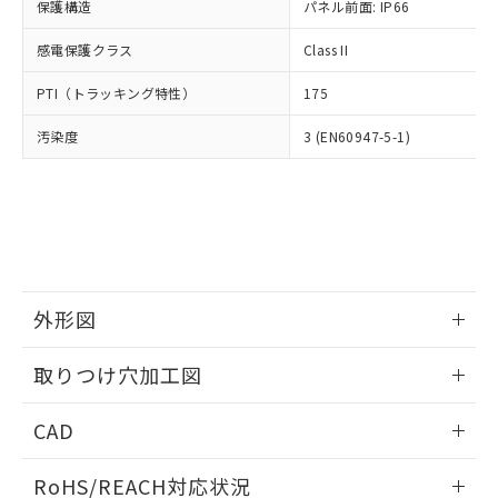
－
在庫なし(最新の在庫状況につ
オムロン制御機器販売店や当社販売拠
保護構造
パネル前面: IP66
フタル酸エステル類の４物質については閾値を超える意
武器並びにこれらの製造装置等に一切
いては、お客様のお取引先、ま
図的な使用がないことを確認しています。
点は「
販売ネットワーク
」をご確認
※2 環境保護使用期限
使用いたしません。
たはお客様担当のオムロン制御
感電保護クラス
Class II
ください。
当社は、貴社製品を第三者に販売する
機器販売店・当社販売員にご確
在庫状況および標準価格結果を当社の
※2 対応予定月
「ｅ」：有害物質（10物質）のすべてが基
場合は、上記1、2および3の内容を当
PTI（トラッキング特性）
175
認ください)
事前の承諾なく第三者に漏洩または開
準値以下であることを示します。
該第三者に通知します。また当社は、
示しないようお願いします。
部品在庫の切り替え状況などにより、予定
「10」：通常の使用状況下において有害物
汚染度
3 (EN60947-5-1)
販売先および販売に係わる関係者が違
マイパーツ機能（部品リスト作成サー
空
受注生産機種、また在庫状況の
月が前後することがあります。
質が外部に漏えいし、環境に深刻な影響を
法に輸出するおそれがある場合は、取
ビス）をご利用いただくには、I-Web
白
情報を公開していない機種
及ぼさない年数を意味します。
り引きをいたしません。
メンバーズにご登録されている必要が
「－」：未確認です。当社販売部門へお問
あります。
い合わせください。
お客様が当ウェブサイト上で当社にご
※3 非含有証明書ダウンロード
登録された部品リストについて、当社
および当社の共同利用者が、当社の製
下記の非含有証明書をダウンロードするこ
品・サービスに関するお客様との取
外形図
とができます。
合意する
キャンセル
引・商談に必要な範囲で利用すること
をご了承ください。
情報更新：2026/05/21
EU RoHS指令（10物質）の非含有証明書
取りつけ穴加工図
※当社の共同利用者とは、
"個人情報
51物質の非含有証明書（当社基準）
の共同利用に関して"
の「1.共同利
情報更新：2026/05/21
※本証明書は発行日時点で非含有を証明す
用者の範囲」に記載されている法人を
CAD
るもので、過去に遡って非含有を証明する
指します。
ものではありません。
ログイン/会員登録いただくと、CADデータをダウンロー
RoHS/REACH対応状況
また、RoHS指令のフタル酸エステル類４
ドすることができます。