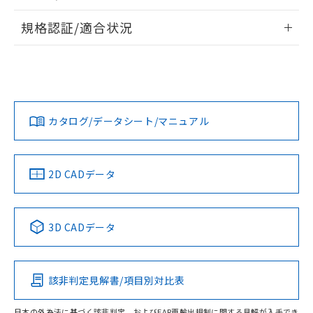
物質の対応では、対応完了までの期間は出
情報更新：2026/7/29
荷製品に未対応品が混在することから備考
規格認証/適合状況
欄に対応日を記載しておりました。
ログイン/会員登録
EU RoHS
注意事項・凡例
既に当社にて対応品への在庫切替を完了
A30NN-MMM-NWA-G002-NNについての規格認証/適合状況
していることから、特段のことがない限
については、「カスタマーサポートセンタ お客様相談室」ま
り、2022年1月12日より割愛しておりま
たは貴社担当オムロン営業員または販売店にお問い合わせく
対応状況
対応予定月
※1
※2
す。
ださい。
ダウンロードデータをご利用いただく前に、以下を必ずお読
みください。
カタログ/データシート/マニュアル
対応済み
ソフトウェアの使用条件
お問い合わせ
中国 RoHS
注意事項・凡例
2D CADデータ
中国 RoHS表
※1 ※2
3D CADデータ
Pb
Hg
Cd
Cr(VI)
該非判定見解書/項目別対比表
O
O
O
O
日本の外為法に基づく該非判定、およびEAR再輸出規制に関する見解が入手でき