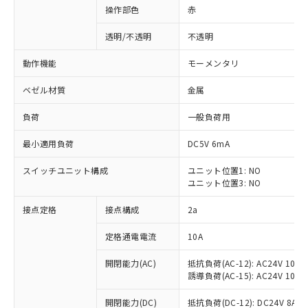
操作部色
赤
透明/不透明
不透明
動作機能
モーメンタリ
ベゼル材質
金属
負荷
一般負荷用
最小適用負荷
DC5V 6mA
スイッチユニット構成
ユニット位置1: NO
ユニット位置3: NO
接点定格
接点構成
2a
※1 対応状況
定格通電電流
10A
対応済み：EU RoHS指令（10物質）の
非含有に対応した製品が提供可能な商品で
開閉能力(AC)
抵抗負荷(AC-12): AC24V 10A/A
す。
誘導負荷(AC-15): AC24V 10A/AC
対応予定：EU RoHS指令（10物質）の非含
ご利用条件
有に対応した製品に切り替える予定のある
開閉能力(DC)
抵抗負荷(DC-12): DC24V 8A/DC