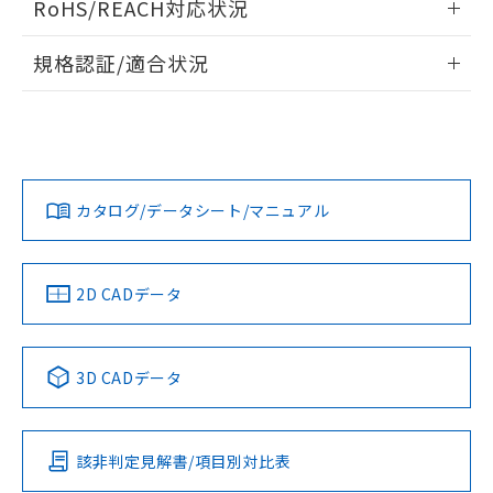
RoHS/REACH対応状況
ドすることができます。
物質の対応では、対応完了までの期間は出
荷製品に未対応品が混在することから備考
情報更新：2026/7/29
規格認証/適合状況
欄に対応日を記載しておりました。
既に当社にて対応品への在庫切替を完了
ログイン/会員登録
EU RoHS
注意事項・凡例
A30NN-MMM-NRA-G101-NNについての規格認証/適合状況に
していることから、特段のことがない限
ついては、「カスタマーサポートセンタ お客様相談室」また
り、2022年1月12日より割愛しておりま
は貴社担当オムロン営業員または販売店にお問い合わせくだ
す。
対応状況
対応予定月
※1
※2
さい。
ダウンロードデータをご利用いただく前に、以下を必ずお読
みください。
カタログ/データシート/マニュアル
対応済み
ソフトウェアの使用条件
お問い合わせ
中国 RoHS
注意事項・凡例
2D CADデータ
中国 RoHS表
※1 ※2
3D CADデータ
Pb
Hg
Cd
Cr(VI)
該非判定見解書/項目別対比表
O
O
O
O