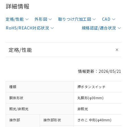
詳細情報
定格/性能
外形図
取りつけ穴加工図
CAD
RoHS/REACH対応状況
規格認証/適合状況
定格/性能
情報更新：2026/05/21
種類
押ボタンスイッチ
胴体形状
丸胴形(φ30mm)
照光/非照光
非照光
操作部
操作部形状
きのこ 中形(φ40mm)