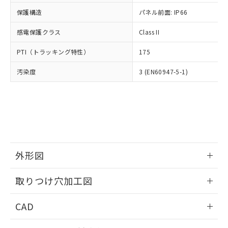
適用除外項目は除く。
ル、化学兵器、生物兵器またはその他
－
在庫なし(最新の在庫状況につ
オムロン制御機器販売店や当社販売拠
フタル酸エステル類の４物質については閾値を超える意
保護構造
パネル前面: IP66
武器並びにこれらの製造装置等に一切
いては、お客様のお取引先、ま
図的な使用がないことを確認しています。
点は「
販売ネットワーク
」をご確認
※2 環境保護使用期限
使用いたしません。
たはお客様担当のオムロン制御
ください。
感電保護クラス
Class II
当社は、貴社製品を第三者に販売する
機器販売店・当社販売員にご確
在庫状況および標準価格結果を当社の
※2 対応予定月
「ｅ」：有害物質（10物質）のすべてが基
場合は、上記1、2および3の内容を当
認ください)
事前の承諾なく第三者に漏洩または開
PTI（トラッキング特性）
175
準値以下であることを示します。
該第三者に通知します。また当社は、
示しないようお願いします。
部品在庫の切り替え状況などにより、予定
「10」：通常の使用状況下において有害物
販売先および販売に係わる関係者が違
マイパーツ機能（部品リスト作成サー
汚染度
3 (EN60947-5-1)
空
受注生産機種、また在庫状況の
月が前後することがあります。
質が外部に漏えいし、環境に深刻な影響を
法に輸出するおそれがある場合は、取
ビス）をご利用いただくには、I-Web
白
情報を公開していない機種
及ぼさない年数を意味します。
り引きをいたしません。
メンバーズにご登録されている必要が
「－」：未確認です。当社販売部門へお問
あります。
い合わせください。
お客様が当ウェブサイト上で当社にご
※3 非含有証明書ダウンロード
登録された部品リストについて、当社
および当社の共同利用者が、当社の製
下記の非含有証明書をダウンロードするこ
品・サービスに関するお客様との取
とができます。
外形図
合意する
キャンセル
引・商談に必要な範囲で利用すること
をご了承ください。
情報更新：2026/05/21
EU RoHS指令（10物質）の非含有証明書
※当社の共同利用者とは、
"個人情報
取りつけ穴加工図
51物質の非含有証明書（当社基準）
の共同利用に関して"
の「1.共同利
※本証明書は発行日時点で非含有を証明す
情報更新：2026/05/21
用者の範囲」に記載されている法人を
CAD
るもので、過去に遡って非含有を証明する
指します。
ものではありません。
ログイン/会員登録いただくと、CADデータをダウンロー
また、RoHS指令のフタル酸エステル類４