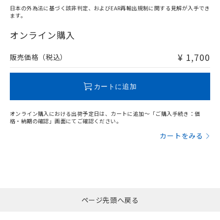
日本の外為法に基づく該非判定、およびEAR再輸出規制に関する見解が入手でき
ます。
"対応済み"や非含有の記載がされた商品であっても、流通
在庫等で未対応品が混在する可能性があります。
オンライン購入
非含有品が必要な際は、弊社営業部門もしくは販売店へお
問い合わせください。
¥ 1,700
販売価格（税込）
この製品のRoHS/REACH対応状況ページへ
カートに追加
オンライン購入における出荷予定日は、カートに追加～「ご購入手続き：価
格・納期の確認」画面にてご確認ください。
カートをみる
ページ先頭へ戻る