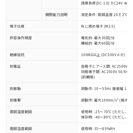
商品です。
誘導負荷(DC-13): DC24V 4A/DC
対応予定なし：EU RoHS指令（10物質）の
以下の条件をお読みいただき、同意のうえ
開閉能力説明
測定条件: 周囲温度 20±2℃、
非含有に非対応の商品で、対応品を出す予
ご利用ください。
定はありません。
端子仕様
ねじ締め端子 (M3.5)
調査・確認中：EU RoHS指令（10物質）の
本サービスは、当社制御機器事業取扱
※1 中国RoHS○×表
非含有の対応状況を調査中または確認中の
商品の当社在庫状況および標準価格
許容操作頻度
電気的: 最大30回/分
商品です。
機械的: 最大60回/分
(税抜)を提供させていただくもので
「○」：最大均質材料含有率が中国RoHSの
非該当品：ライセンス料など無形物で、有
す。
基準値以下であることを示します。
害物質有無と関係のない商品です。
絶縁抵抗
100MΩ以上 (DC500Vメガ)
当社制御機器事業取扱商品の中には、
「×」：最大均質材料含有率が中国RoHSの
仕入先様の事情により、非含有部品として
本サービスの対象外となる商品もある
基準値を超えていることを示します。
いたものが、含有品と判明した場合などや
耐電圧
各端子とアース間: AC2500V 50/
当社は、これら貴社製品のうち、外国
ことをご了承ください。
「－」：未確認です。当社販売部門へお問
むを得ず変更することがあります。
同極端子間: AC2500V 50/60Hz
為替および外国貿易法に定める商品
在庫状況および標準価格照会結果は、
い合わせください。
(初期値)
（以下｢規制貨物等」という）を輸出
記載している更新日時点での社内デー
*EU RoHS指令（10物質）：
または国外への提供する場合は、日本
記
タに基づき作成されるものであり、閲
説明
耐振動
誤動作: 10～55Hz 複振幅 1.
鉛(Pb) 1000ppm以下、 水銀(Hg) 1000ppm以下、 カド
*中国RoHS10物質の基準値 (GB/T26572)：
国政府の輸出許可(または役務取引許
号
覧された時点での実際の在庫および標
ミウム(Cd) 100ppm以下、
Pb(鉛) :1000ppm、 Hg(水銀) : 1000ppm、 Cd(カドミウ
可)を取得するなどの必要な手続きを
六価クロム(Cr(Ⅵ)) 1000ppm以下、ポリ臭化ビフェニル
ム) : 100ppm、
準価格とは異なる場合があることをご
2
耐衝撃
誤動作: 最大1000m/s
(接点開
類(PBB) 1000ppm以下、ポリ臭化ジフェニルエーテル類
Cr(Ⅵ)(六価クロム) : 1000ppm、 PBBs(ポリ臭化ビフェ
とります。
了承ください。
(PBDE) 1000ppm以下、フタル酸ビス(2-エチルヘキシ
○
一定数以上の在庫あり
ニル類) : 1000ppm、 PBDEs(ポリ臭化ジフェニルエーテ
当社は規制貨物を破棄する場合は、完
ル) (DEHP)(別名：DOP) 1000ppm以下、フタル酸ブチ
周囲温度範囲
使用時: -25～70℃ (ただし
正式な納期状況および標準価格はお客
ル類) : 1000ppm、
ルベンジル（BBP） 1000ppm以下、フタル酸ジブチル
全に破砕するなど、違法に輸出されな
DBP(フタル酸ジブチル) : 1000ppm、 DIBP(フタル酸ジ
保存時: -40～80℃ (ただし
様のお取引先、またはお客様担当のオ
（DBP） 1000ppm以下、フタル酸ジイソブチル
イソブチル) : 1000ppm、 BBP(フタル酸ブチルベンジ
△
一定数には満たないが在庫あり
いよう必要な手段を講じます。
ムロン制御機器販売店・当社販売員に
(DIBP) 1000ppm以下
ル) : 1000ppm、
周囲湿度範囲
使用時: 35～85%RH
当社は貴社製品を、核兵器、ミサイ
但し、RoHS指令で産業用監視および制御機器に対する
DEHP(フタル酸ビス(2-エチルヘキシル)) : 1000ppm
ご相談ください。