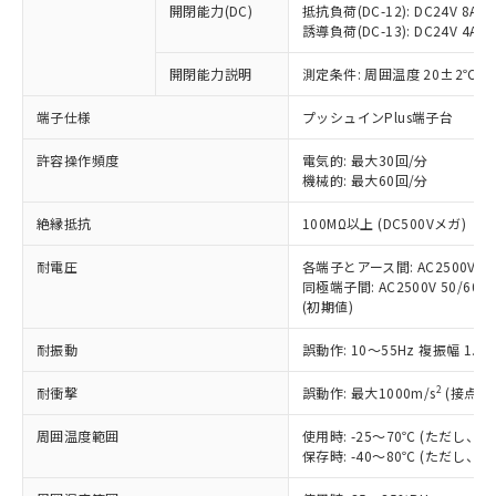
開閉能力(DC)
抵抗負荷(DC-12): DC24V 8A/DC
商品です。
誘導負荷(DC-13): DC24V 4A/DC
対応予定なし：EU RoHS指令（10物質）の
以下の条件をお読みいただき、同意のうえ
非含有に非対応の商品で、対応品を出す予
開閉能力説明
測定条件: 周囲温度 20±2℃、
ご利用ください。
定はありません。
調査・確認中：EU RoHS指令（10物質）の
端子仕様
プッシュインPlus端子台
本サービスは、当社制御機器事業取扱
※1 中国RoHS○×表
非含有の対応状況を調査中または確認中の
商品の当社在庫状況および標準価格
許容操作頻度
商品です。
電気的: 最大30回/分
(税抜)を提供させていただくもので
「○」：最大均質材料含有率が中国RoHSの
機械的: 最大60回/分
非該当品：ライセンス料など無形物で、有
す。
基準値以下であることを示します。
害物質有無と関係のない商品です。
当社制御機器事業取扱商品の中には、
絶縁抵抗
100MΩ以上 (DC500Vメガ)
「×」：最大均質材料含有率が中国RoHSの
仕入先様の事情により、非含有部品として
本サービスの対象外となる商品もある
基準値を超えていることを示します。
いたものが、含有品と判明した場合などや
当社は、これら貴社製品のうち、外国
ことをご了承ください。
耐電圧
各端子とアース間: AC2500V 50/
「－」：未確認です。当社販売部門へお問
むを得ず変更することがあります。
為替および外国貿易法に定める商品
同極端子間: AC2500V 50/60Hz
在庫状況および標準価格照会結果は、
い合わせください。
（以下｢規制貨物等」という）を輸出
(初期値)
記載している更新日時点での社内デー
*EU RoHS指令（10物質）：
または国外への提供する場合は、日本
記
タに基づき作成されるものであり、閲
説明
鉛(Pb) 1000ppm以下、 水銀(Hg) 1000ppm以下、 カド
*中国RoHS10物質の基準値 (GB/T26572)：
耐振動
誤動作: 10～55Hz 複振幅 1.
国政府の輸出許可(または役務取引許
号
覧された時点での実際の在庫および標
ミウム(Cd) 100ppm以下、
Pb(鉛) :1000ppm、 Hg(水銀) : 1000ppm、 Cd(カドミウ
可)を取得するなどの必要な手続きを
六価クロム(Cr(Ⅵ)) 1000ppm以下、ポリ臭化ビフェニル
ム) : 100ppm、
準価格とは異なる場合があることをご
類(PBB) 1000ppm以下、ポリ臭化ジフェニルエーテル類
2
耐衝撃
誤動作: 最大1000m/s
(接点開
Cr(Ⅵ)(六価クロム) : 1000ppm、 PBBs(ポリ臭化ビフェ
とります。
了承ください。
(PBDE) 1000ppm以下、フタル酸ビス(2-エチルヘキシ
○
一定数以上の在庫あり
ニル類) : 1000ppm、 PBDEs(ポリ臭化ジフェニルエーテ
当社は規制貨物を破棄する場合は、完
ル) (DEHP)(別名：DOP) 1000ppm以下、フタル酸ブチ
正式な納期状況および標準価格はお客
ル類) : 1000ppm、
周囲温度範囲
使用時: -25～70℃ (ただし
ルベンジル（BBP） 1000ppm以下、フタル酸ジブチル
全に破砕するなど、違法に輸出されな
DBP(フタル酸ジブチル) : 1000ppm、 DIBP(フタル酸ジ
様のお取引先、またはお客様担当のオ
保存時: -40～80℃ (ただし
（DBP） 1000ppm以下、フタル酸ジイソブチル
イソブチル) : 1000ppm、 BBP(フタル酸ブチルベンジ
△
一定数には満たないが在庫あり
いよう必要な手段を講じます。
ムロン制御機器販売店・当社販売員に
(DIBP) 1000ppm以下
ル) : 1000ppm、
当社は貴社製品を、核兵器、ミサイ
但し、RoHS指令で産業用監視および制御機器に対する
DEHP(フタル酸ビス(2-エチルヘキシル)) : 1000ppm