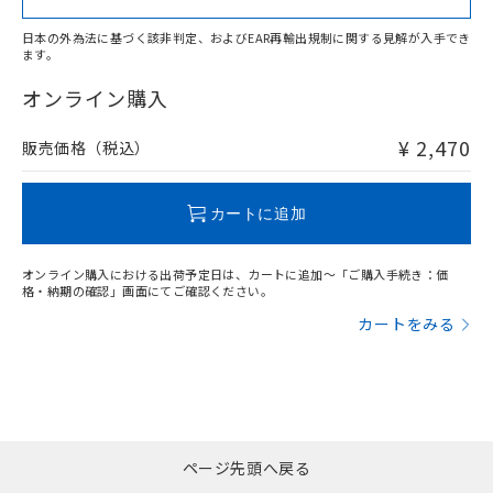
日本の外為法に基づく該非判定、およびEAR再輸出規制に関する見解が入手でき
ます。
"対応済み"や非含有の記載がされた商品であっても、流通
在庫等で未対応品が混在する可能性があります。
オンライン購入
非含有品が必要な際は、弊社営業部門もしくは販売店へお
問い合わせください。
¥ 2,470
販売価格（税込）
この製品のRoHS/REACH対応状況ページへ
カートに追加
オンライン購入における出荷予定日は、カートに追加～「ご購入手続き：価
格・納期の確認」画面にてご確認ください。
カートをみる
ページ先頭へ戻る