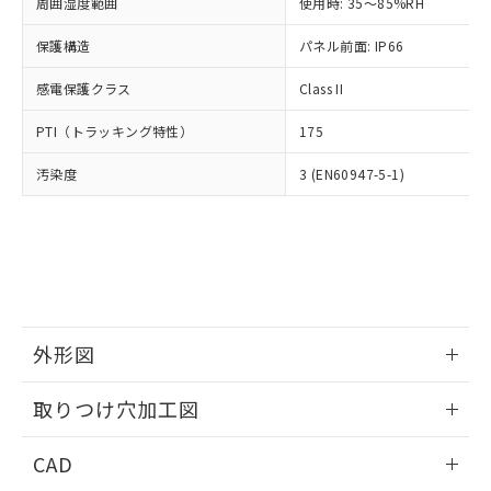
ご相談ください。
周囲湿度範囲
使用時: 35～85%RH
適用除外項目は除く。
ル、化学兵器、生物兵器またはその他
－
在庫なし(最新の在庫状況につ
オムロン制御機器販売店や当社販売拠
フタル酸エステル類の４物質については閾値を超える意
武器並びにこれらの製造装置等に一切
いては、お客様のお取引先、ま
図的な使用がないことを確認しています。
保護構造
パネル前面: IP66
点は「
販売ネットワーク
」をご確認
※2 環境保護使用期限
使用いたしません。
たはお客様担当のオムロン制御
ください。
当社は、貴社製品を第三者に販売する
感電保護クラス
Class II
機器販売店・当社販売員にご確
在庫状況および標準価格結果を当社の
※2 対応予定月
「ｅ」：有害物質（10物質）のすべてが基
場合は、上記1、2および3の内容を当
認ください)
事前の承諾なく第三者に漏洩または開
準値以下であることを示します。
PTI（トラッキング特性）
175
該第三者に通知します。また当社は、
示しないようお願いします。
部品在庫の切り替え状況などにより、予定
「10」：通常の使用状況下において有害物
販売先および販売に係わる関係者が違
マイパーツ機能（部品リスト作成サー
空
受注生産機種、また在庫状況の
汚染度
3 (EN60947-5-1)
月が前後することがあります。
質が外部に漏えいし、環境に深刻な影響を
法に輸出するおそれがある場合は、取
ビス）をご利用いただくには、I-Web
白
情報を公開していない機種
及ぼさない年数を意味します。
り引きをいたしません。
メンバーズにご登録されている必要が
「－」：未確認です。当社販売部門へお問
あります。
い合わせください。
お客様が当ウェブサイト上で当社にご
※3 非含有証明書ダウンロード
登録された部品リストについて、当社
および当社の共同利用者が、当社の製
下記の非含有証明書をダウンロードするこ
品・サービスに関するお客様との取
とができます。
合意する
キャンセル
引・商談に必要な範囲で利用すること
外形図
をご了承ください。
EU RoHS指令（10物質）の非含有証明書
※当社の共同利用者とは、
情報更新：2026/05/21
"個人情報
取りつけ穴加工図
51物質の非含有証明書（当社基準）
の共同利用に関して"
の「1.共同利
※本証明書は発行日時点で非含有を証明す
用者の範囲」に記載されている法人を
情報更新：2026/05/21
るもので、過去に遡って非含有を証明する
CAD
指します。
ものではありません。