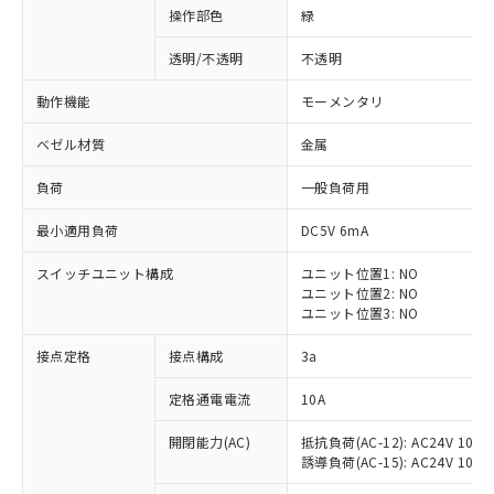
操作部色
緑
透明/不透明
不透明
動作機能
モーメンタリ
ベゼル材質
金属
負荷
一般負荷用
最小適用負荷
DC5V 6mA
スイッチユニット構成
ユニット位置1: NO
ユニット位置2: NO
ユニット位置3: NO
※1 対応状況
接点定格
接点構成
3a
対応済み：EU RoHS指令（10物質）の
定格通電電流
10A
非含有に対応した製品が提供可能な商品で
開閉能力(AC)
抵抗負荷(AC-12): AC24V 10A/A
す。
誘導負荷(AC-15): AC24V 10A/AC
対応予定：EU RoHS指令（10物質）の非含
ご利用条件
有に対応した製品に切り替える予定のある