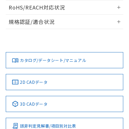
また、RoHS指令のフタル酸エステル類４
ログイン/会員登録いただくと、CADデータをダウンロー
RoHS/REACH対応状況
物質の対応では、対応完了までの期間は出
ドすることができます。
荷製品に未対応品が混在することから備考
情報更新：2026/7/29
欄に対応日を記載しておりました。
規格認証/適合状況
既に当社にて対応品への在庫切替を完了
ログイン/会員登録
EU RoHS
注意事項・凡例
A30NN-MMM-NGA-P111-NNについての規格認証/適合状況に
していることから、特段のことがない限
ついては、「カスタマーサポートセンタ お客様相談室」また
り、2022年1月12日より割愛しておりま
は貴社担当オムロン営業員または販売店にお問い合わせくだ
す。
対応状況
対応予定月
※1
※2
さい。
ダウンロードデータをご利用いただく前に、以下を必ずお読
みください。
カタログ/データシート/マニュアル
対応済み
ソフトウェアの使用条件
お問い合わせ
中国 RoHS
注意事項・凡例
2D CADデータ
中国 RoHS表
※1 ※2
3D CADデータ
Pb
Hg
Cd
Cr(VI)
該非判定見解書/項目別対比表
O
O
O
O