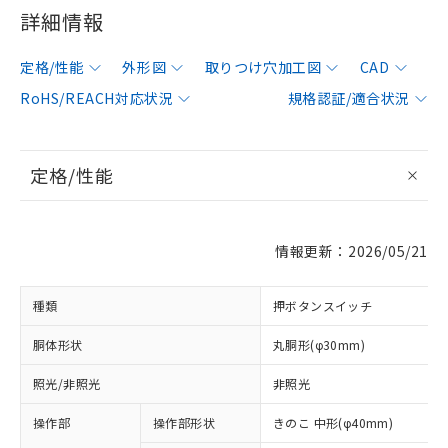
詳細情報
定格/性能
外形図
取りつけ穴加工図
CAD
RoHS/REACH対応状況
規格認証/適合状況
定格/性能
情報更新：2026/05/21
種類
押ボタンスイッチ
胴体形状
丸胴形(φ30mm)
照光/非照光
非照光
操作部
操作部形状
きのこ 中形(φ40mm)