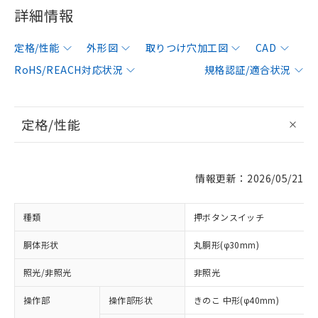
詳細情報
定格/性能
外形図
取りつけ穴加工図
CAD
RoHS/REACH対応状況
規格認証/適合状況
定格/性能
情報更新：2026/05/21
種類
押ボタンスイッチ
胴体形状
丸胴形(φ30mm)
照光/非照光
非照光
操作部
操作部形状
きのこ 中形(φ40mm)