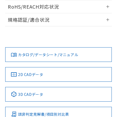
また、RoHS指令のフタル酸エステル類４
ログイン/会員登録いただくと、CADデータをダウンロー
RoHS/REACH対応状況
物質の対応では、対応完了までの期間は出
ドすることができます。
荷製品に未対応品が混在することから備考
情報更新：2026/7/29
欄に対応日を記載しておりました。
規格認証/適合状況
既に当社にて対応品への在庫切替を完了
ログイン/会員登録
EU RoHS
注意事項・凡例
A30NN-MMM-NGA-G111-NNについての規格認証/適合状況に
していることから、特段のことがない限
ついては、「カスタマーサポートセンタ お客様相談室」また
り、2022年1月12日より割愛しておりま
は貴社担当オムロン営業員または販売店にお問い合わせくだ
す。
対応状況
対応予定月
※1
※2
さい。
ダウンロードデータをご利用いただく前に、以下を必ずお読
みください。
カタログ/データシート/マニュアル
対応済み
ソフトウェアの使用条件
お問い合わせ
中国 RoHS
注意事項・凡例
2D CADデータ
中国 RoHS表
※1 ※2
3D CADデータ
Pb
Hg
Cd
Cr(VI)
該非判定見解書/項目別対比表
O
O
O
O