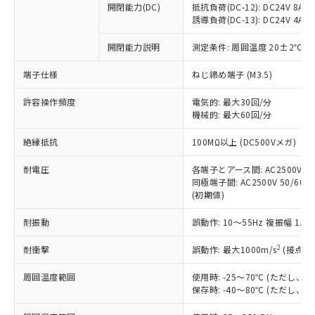
開閉能力(DC)
抵抗負荷(DC-12): DC24V 8A/DC
商品です。
誘導負荷(DC-13): DC24V 4A/DC
対応予定なし：EU RoHS指令（10物質）の
以下の条件をお読みいただき、同意のうえ
非含有に非対応の商品で、対応品を出す予
開閉能力説明
測定条件: 周囲温度 20±2℃、
ご利用ください。
定はありません。
調査・確認中：EU RoHS指令（10物質）の
端子仕様
ねじ締め端子 (M3.5)
本サービスは、当社制御機器事業取扱
※1 中国RoHS○×表
非含有の対応状況を調査中または確認中の
商品の当社在庫状況および標準価格
許容操作頻度
商品です。
電気的: 最大30回/分
(税抜)を提供させていただくもので
「○」：最大均質材料含有率が中国RoHSの
機械的: 最大60回/分
非該当品：ライセンス料など無形物で、有
す。
基準値以下であることを示します。
害物質有無と関係のない商品です。
当社制御機器事業取扱商品の中には、
絶縁抵抗
100MΩ以上 (DC500Vメガ)
「×」：最大均質材料含有率が中国RoHSの
仕入先様の事情により、非含有部品として
本サービスの対象外となる商品もある
基準値を超えていることを示します。
いたものが、含有品と判明した場合などや
当社は、これら貴社製品のうち、外国
ことをご了承ください。
耐電圧
各端子とアース間: AC2500V 50/
「－」：未確認です。当社販売部門へお問
むを得ず変更することがあります。
為替および外国貿易法に定める商品
同極端子間: AC2500V 50/60Hz
在庫状況および標準価格照会結果は、
い合わせください。
（以下｢規制貨物等」という）を輸出
(初期値)
記載している更新日時点での社内デー
*EU RoHS指令（10物質）：
または国外への提供する場合は、日本
記
タに基づき作成されるものであり、閲
説明
鉛(Pb) 1000ppm以下、 水銀(Hg) 1000ppm以下、 カド
*中国RoHS10物質の基準値 (GB/T26572)：
耐振動
誤動作: 10～55Hz 複振幅 1.
国政府の輸出許可(または役務取引許
号
覧された時点での実際の在庫および標
ミウム(Cd) 100ppm以下、
Pb(鉛) :1000ppm、 Hg(水銀) : 1000ppm、 Cd(カドミウ
可)を取得するなどの必要な手続きを
六価クロム(Cr(Ⅵ)) 1000ppm以下、ポリ臭化ビフェニル
ム) : 100ppm、
準価格とは異なる場合があることをご
類(PBB) 1000ppm以下、ポリ臭化ジフェニルエーテル類
2
耐衝撃
誤動作: 最大1000m/s
(接点開
Cr(Ⅵ)(六価クロム) : 1000ppm、 PBBs(ポリ臭化ビフェ
とります。
了承ください。
(PBDE) 1000ppm以下、フタル酸ビス(2-エチルヘキシ
○
一定数以上の在庫あり
ニル類) : 1000ppm、 PBDEs(ポリ臭化ジフェニルエーテ
当社は規制貨物を破棄する場合は、完
ル) (DEHP)(別名：DOP) 1000ppm以下、フタル酸ブチ
正式な納期状況および標準価格はお客
ル類) : 1000ppm、
周囲温度範囲
使用時: -25～70℃ (ただし
ルベンジル（BBP） 1000ppm以下、フタル酸ジブチル
全に破砕するなど、違法に輸出されな
DBP(フタル酸ジブチル) : 1000ppm、 DIBP(フタル酸ジ
様のお取引先、またはお客様担当のオ
保存時: -40～80℃ (ただし
（DBP） 1000ppm以下、フタル酸ジイソブチル
イソブチル) : 1000ppm、 BBP(フタル酸ブチルベンジ
△
一定数には満たないが在庫あり
いよう必要な手段を講じます。
ムロン制御機器販売店・当社販売員に
(DIBP) 1000ppm以下
ル) : 1000ppm、
当社は貴社製品を、核兵器、ミサイ
但し、RoHS指令で産業用監視および制御機器に対する
DEHP(フタル酸ビス(2-エチルヘキシル)) : 1000ppm