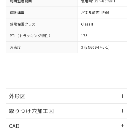
ご相談ください。
周囲湿度範囲
使用時: 35～85%RH
適用除外項目は除く。
ル、化学兵器、生物兵器またはその他
－
在庫なし(最新の在庫状況につ
オムロン制御機器販売店や当社販売拠
フタル酸エステル類の４物質については閾値を超える意
武器並びにこれらの製造装置等に一切
いては、お客様のお取引先、ま
図的な使用がないことを確認しています。
保護構造
パネル前面: IP66
点は「
販売ネットワーク
」をご確認
※2 環境保護使用期限
使用いたしません。
たはお客様担当のオムロン制御
ください。
当社は、貴社製品を第三者に販売する
感電保護クラス
Class II
機器販売店・当社販売員にご確
在庫状況および標準価格結果を当社の
※2 対応予定月
「ｅ」：有害物質（10物質）のすべてが基
場合は、上記1、2および3の内容を当
認ください)
事前の承諾なく第三者に漏洩または開
準値以下であることを示します。
PTI（トラッキング特性）
175
該第三者に通知します。また当社は、
示しないようお願いします。
部品在庫の切り替え状況などにより、予定
「10」：通常の使用状況下において有害物
販売先および販売に係わる関係者が違
マイパーツ機能（部品リスト作成サー
空
受注生産機種、また在庫状況の
汚染度
3 (EN60947-5-1)
月が前後することがあります。
質が外部に漏えいし、環境に深刻な影響を
法に輸出するおそれがある場合は、取
ビス）をご利用いただくには、I-Web
白
情報を公開していない機種
及ぼさない年数を意味します。
り引きをいたしません。
メンバーズにご登録されている必要が
「－」：未確認です。当社販売部門へお問
あります。
い合わせください。
お客様が当ウェブサイト上で当社にご
※3 非含有証明書ダウンロード
登録された部品リストについて、当社
および当社の共同利用者が、当社の製
下記の非含有証明書をダウンロードするこ
品・サービスに関するお客様との取
とができます。
合意する
キャンセル
引・商談に必要な範囲で利用すること
外形図
をご了承ください。
EU RoHS指令（10物質）の非含有証明書
※当社の共同利用者とは、
情報更新：2026/05/21
"個人情報
取りつけ穴加工図
51物質の非含有証明書（当社基準）
の共同利用に関して"
の「1.共同利
※本証明書は発行日時点で非含有を証明す
用者の範囲」に記載されている法人を
情報更新：2026/05/21
るもので、過去に遡って非含有を証明する
CAD
指します。
ものではありません。