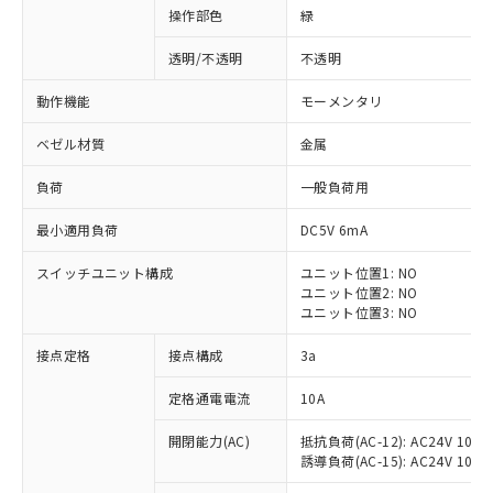
操作部色
緑
透明/不透明
不透明
動作機能
モーメンタリ
ベゼル材質
金属
負荷
一般負荷用
最小適用負荷
DC5V 6mA
スイッチユニット構成
ユニット位置1: NO
ユニット位置2: NO
ユニット位置3: NO
※1 対応状況
接点定格
接点構成
3a
対応済み：EU RoHS指令（10物質）の
定格通電電流
10A
非含有に対応した製品が提供可能な商品で
開閉能力(AC)
抵抗負荷(AC-12): AC24V 10A/A
す。
誘導負荷(AC-15): AC24V 10A/AC
対応予定：EU RoHS指令（10物質）の非含
ご利用条件
有に対応した製品に切り替える予定のある