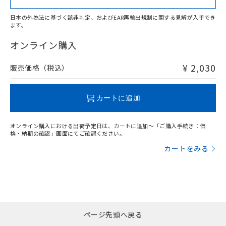
日本の外為法に基づく該非判定、およびEAR再輸出規制に関する見解が入手でき
ます。
"対応済み"や非含有の記載がされた商品であっても、流通
在庫等で未対応品が混在する可能性があります。
オンライン購入
非含有品が必要な際は、弊社営業部門もしくは販売店へお
問い合わせください。
¥ 2,030
販売価格（税込）
この製品のRoHS/REACH対応状況ページへ
カートに追加
オンライン購入における出荷予定日は、カートに追加～「ご購入手続き：価
格・納期の確認」画面にてご確認ください。
カートをみる
ページ先頭へ戻る