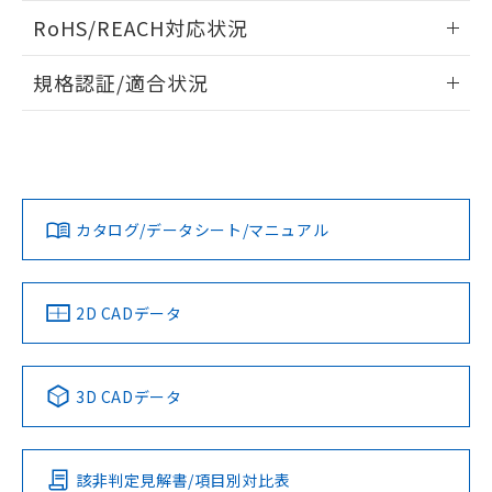
また、RoHS指令のフタル酸エステル類４
ログイン/会員登録いただくと、CADデータをダウンロー
RoHS/REACH対応状況
物質の対応では、対応完了までの期間は出
ドすることができます。
荷製品に未対応品が混在することから備考
情報更新：2026/7/29
欄に対応日を記載しておりました。
規格認証/適合状況
既に当社にて対応品への在庫切替を完了
ログイン/会員登録
EU RoHS
注意事項・凡例
A30NN-MMM-NBA-P112-NNについての規格認証/適合状況に
していることから、特段のことがない限
ついては、「カスタマーサポートセンタ お客様相談室」また
り、2022年1月12日より割愛しておりま
は貴社担当オムロン営業員または販売店にお問い合わせくだ
す。
対応状況
対応予定月
※1
※2
さい。
ダウンロードデータをご利用いただく前に、以下を必ずお読
みください。
カタログ/データシート/マニュアル
対応済み
ソフトウェアの使用条件
お問い合わせ
中国 RoHS
注意事項・凡例
2D CADデータ
中国 RoHS表
※1 ※2
3D CADデータ
Pb
Hg
Cd
Cr(VI)
該非判定見解書/項目別対比表
O
O
O
O