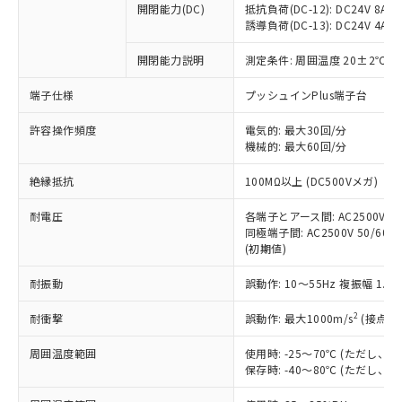
開閉能力(DC)
抵抗負荷(DC-12): DC24V 8A/DC
商品です。
誘導負荷(DC-13): DC24V 4A/DC
対応予定なし：EU RoHS指令（10物質）の
以下の条件をお読みいただき、同意のうえ
非含有に非対応の商品で、対応品を出す予
開閉能力説明
測定条件: 周囲温度 20±2℃、
ご利用ください。
定はありません。
調査・確認中：EU RoHS指令（10物質）の
端子仕様
プッシュインPlus端子台
本サービスは、当社制御機器事業取扱
※1 中国RoHS○×表
非含有の対応状況を調査中または確認中の
商品の当社在庫状況および標準価格
許容操作頻度
商品です。
電気的: 最大30回/分
(税抜)を提供させていただくもので
「○」：最大均質材料含有率が中国RoHSの
機械的: 最大60回/分
非該当品：ライセンス料など無形物で、有
す。
基準値以下であることを示します。
害物質有無と関係のない商品です。
当社制御機器事業取扱商品の中には、
絶縁抵抗
100MΩ以上 (DC500Vメガ)
「×」：最大均質材料含有率が中国RoHSの
仕入先様の事情により、非含有部品として
本サービスの対象外となる商品もある
基準値を超えていることを示します。
いたものが、含有品と判明した場合などや
当社は、これら貴社製品のうち、外国
ことをご了承ください。
耐電圧
各端子とアース間: AC2500V 50/
「－」：未確認です。当社販売部門へお問
むを得ず変更することがあります。
為替および外国貿易法に定める商品
同極端子間: AC2500V 50/60Hz
在庫状況および標準価格照会結果は、
い合わせください。
（以下｢規制貨物等」という）を輸出
(初期値)
記載している更新日時点での社内デー
*EU RoHS指令（10物質）：
または国外への提供する場合は、日本
記
タに基づき作成されるものであり、閲
説明
鉛(Pb) 1000ppm以下、 水銀(Hg) 1000ppm以下、 カド
*中国RoHS10物質の基準値 (GB/T26572)：
耐振動
誤動作: 10～55Hz 複振幅 1.
国政府の輸出許可(または役務取引許
号
覧された時点での実際の在庫および標
ミウム(Cd) 100ppm以下、
Pb(鉛) :1000ppm、 Hg(水銀) : 1000ppm、 Cd(カドミウ
可)を取得するなどの必要な手続きを
六価クロム(Cr(Ⅵ)) 1000ppm以下、ポリ臭化ビフェニル
ム) : 100ppm、
準価格とは異なる場合があることをご
類(PBB) 1000ppm以下、ポリ臭化ジフェニルエーテル類
2
耐衝撃
誤動作: 最大1000m/s
(接点開
Cr(Ⅵ)(六価クロム) : 1000ppm、 PBBs(ポリ臭化ビフェ
とります。
了承ください。
(PBDE) 1000ppm以下、フタル酸ビス(2-エチルヘキシ
○
一定数以上の在庫あり
ニル類) : 1000ppm、 PBDEs(ポリ臭化ジフェニルエーテ
当社は規制貨物を破棄する場合は、完
ル) (DEHP)(別名：DOP) 1000ppm以下、フタル酸ブチ
正式な納期状況および標準価格はお客
ル類) : 1000ppm、
周囲温度範囲
使用時: -25～70℃ (ただし
ルベンジル（BBP） 1000ppm以下、フタル酸ジブチル
全に破砕するなど、違法に輸出されな
DBP(フタル酸ジブチル) : 1000ppm、 DIBP(フタル酸ジ
様のお取引先、またはお客様担当のオ
保存時: -40～80℃ (ただし
（DBP） 1000ppm以下、フタル酸ジイソブチル
イソブチル) : 1000ppm、 BBP(フタル酸ブチルベンジ
△
一定数には満たないが在庫あり
いよう必要な手段を講じます。
ムロン制御機器販売店・当社販売員に
(DIBP) 1000ppm以下
ル) : 1000ppm、
当社は貴社製品を、核兵器、ミサイ
但し、RoHS指令で産業用監視および制御機器に対する
DEHP(フタル酸ビス(2-エチルヘキシル)) : 1000ppm