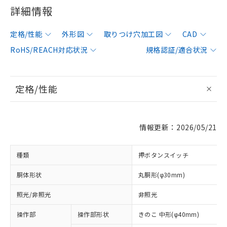
詳細情報
定格/性能
外形図
取りつけ穴加工図
CAD
RoHS/REACH対応状況
規格認証/適合状況
定格/性能
情報更新：2026/05/21
種類
押ボタンスイッチ
胴体形状
丸胴形(φ30mm)
照光/非照光
非照光
操作部
操作部形状
きのこ 中形(φ40mm)