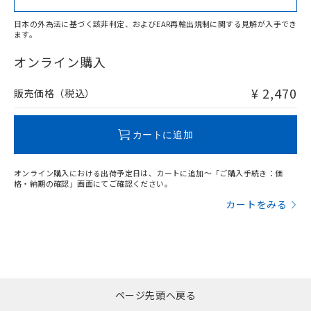
日本の外為法に基づく該非判定、およびEAR再輸出規制に関する見解が入手でき
ます。
"対応済み"や非含有の記載がされた商品であっても、流通
在庫等で未対応品が混在する可能性があります。
オンライン購入
非含有品が必要な際は、弊社営業部門もしくは販売店へお
問い合わせください。
¥ 2,470
販売価格（税込）
この製品のRoHS/REACH対応状況ページへ
カートに追加
オンライン購入における出荷予定日は、カートに追加～「ご購入手続き：価
格・納期の確認」画面にてご確認ください。
カートをみる
ページ先頭へ戻る