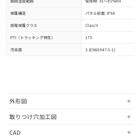
ご相談ください。
周囲湿度範囲
使用時: 35～85%RH
適用除外項目は除く。
ル、化学兵器、生物兵器またはその他
－
在庫なし(最新の在庫状況につ
オムロン制御機器販売店や当社販売拠
フタル酸エステル類の４物質については閾値を超える意
武器並びにこれらの製造装置等に一切
いては、お客様のお取引先、ま
図的な使用がないことを確認しています。
保護構造
パネル前面: IP66
点は「
販売ネットワーク
」をご確認
※2 環境保護使用期限
使用いたしません。
たはお客様担当のオムロン制御
ください。
当社は、貴社製品を第三者に販売する
感電保護クラス
Class II
機器販売店・当社販売員にご確
在庫状況および標準価格結果を当社の
※2 対応予定月
「ｅ」：有害物質（10物質）のすべてが基
場合は、上記1、2および3の内容を当
認ください)
事前の承諾なく第三者に漏洩または開
準値以下であることを示します。
PTI（トラッキング特性）
175
該第三者に通知します。また当社は、
示しないようお願いします。
部品在庫の切り替え状況などにより、予定
「10」：通常の使用状況下において有害物
販売先および販売に係わる関係者が違
マイパーツ機能（部品リスト作成サー
空
受注生産機種、また在庫状況の
汚染度
3 (EN60947-5-1)
月が前後することがあります。
質が外部に漏えいし、環境に深刻な影響を
法に輸出するおそれがある場合は、取
ビス）をご利用いただくには、I-Web
白
情報を公開していない機種
及ぼさない年数を意味します。
り引きをいたしません。
メンバーズにご登録されている必要が
「－」：未確認です。当社販売部門へお問
あります。
い合わせください。
お客様が当ウェブサイト上で当社にご
※3 非含有証明書ダウンロード
登録された部品リストについて、当社
および当社の共同利用者が、当社の製
下記の非含有証明書をダウンロードするこ
品・サービスに関するお客様との取
とができます。
合意する
キャンセル
引・商談に必要な範囲で利用すること
外形図
をご了承ください。
EU RoHS指令（10物質）の非含有証明書
※当社の共同利用者とは、
情報更新：2026/05/21
"個人情報
取りつけ穴加工図
51物質の非含有証明書（当社基準）
の共同利用に関して"
の「1.共同利
※本証明書は発行日時点で非含有を証明す
用者の範囲」に記載されている法人を
情報更新：2026/05/21
るもので、過去に遡って非含有を証明する
CAD
指します。
ものではありません。