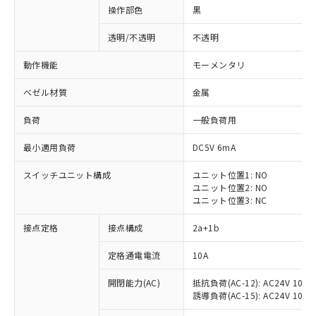
操作部色
黒
透明/不透明
不透明
動作機能
モーメンタリ
ベゼル材質
金属
負荷
一般負荷用
最小適用負荷
DC5V 6mA
スイッチユニット構成
ユニット位置1: NO
ユニット位置2: NO
ユニット位置3: NC
※1 対応状況
接点定格
接点構成
2a+1b
対応済み：EU RoHS指令（10物質）の
定格通電電流
10A
非含有に対応した製品が提供可能な商品で
開閉能力(AC)
抵抗負荷(AC-12): AC24V 10A/A
す。
誘導負荷(AC-15): AC24V 10A/AC
対応予定：EU RoHS指令（10物質）の非含
ご利用条件
有に対応した製品に切り替える予定のある